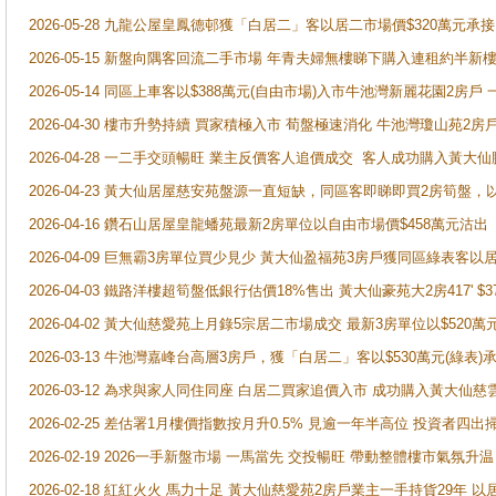
2026-05-28 九龍公屋皇鳳德邨獲「白居二」客以居二市場價$320萬元承接
2026-05-15 新盤向隅客回流二手市場 年青夫婦無樓睇下購入連租約半新
2026-05-14 同區上車客以$388萬元(自由市場)入市牛池灣新麗花園2房戶
2026-04-30 樓市升勢持續 買家積極入市 荀盤極速消化 牛池灣瓊山苑2
2026-04-28 一二手交頭暢旺 業主反價客人追價成交 客人成功購入黃大仙
2026-04-23 黃大仙居屋慈安苑盤源一直短缺，同區客即睇即買2房筍盤，
2026-04-16 鑽石山居屋皇龍蟠苑最新2房單位以自由市場價$458萬元沽出
2026-04-09 巨無霸3房單位買少見少 黃大仙盈福苑3房戶獲同區綠表客以
2026-04-03 鐵路洋樓超筍盤低銀行估價18%售出 黃大仙豪苑大2房417' $
2026-04-02 黃大仙慈愛苑上月錄5宗居二市場成交 最新3房單位以$520萬
2026-03-13 牛池灣嘉峰台高層3房戶，獲「白居二」客以$530萬元(綠表)
2026-03-12 為求與家人同住同座 白居二買家追價入市 成功購入黃大仙
2026-02-25 差估署1月樓價指數按月升0.5% 見逾一年半高位 投資
2026-02-19 2026一手新盤市場 一馬當先 交投暢旺 帶動整體樓市氣氛
2026-02-18 紅紅火火 馬力十足 黃大仙慈愛苑2房戶業主一手持貨29年 以