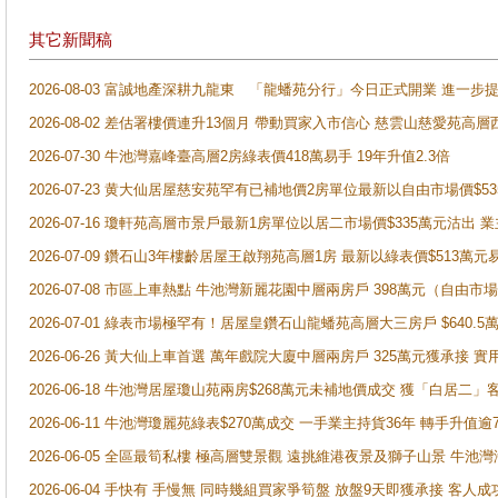
其它新聞稿
2026-08-03 富誠地產深耕九龍東 「龍蟠苑分行」今日正式開業 進
2026-08-02 差估署樓價連升13個月 帶動買家入市信心 慈雲山慈愛苑高層
2026-07-30 牛池灣嘉峰臺高層2房綠表價418萬易手 19年升值2.3倍
2026-07-23 黄大仙居屋慈安苑罕有已補地價2房單位最新以自由市場價$5
2026-07-16 瓊軒苑高層市景戶最新1房單位以居二市場價$335萬元沽出 業
2026-07-09 鑽石山3年樓齡居屋王啟翔苑高層1房 最新以綠表價$513萬元
2026-07-08 市區上車熱點 牛池灣新麗花園中層兩房戶 398萬元（自
2026-07-01 綠表市場極罕有！居屋皇鑽石山龍蟠苑高層大三房戶 $640
2026-06-26 黃大仙上車首選 萬年戲院大廈中層兩房戶 325萬元獲承接 實
2026-06-18 牛池灣居屋瓊山苑兩房$268萬元未補地價成交 獲「白居二」
2026-06-11 牛池灣瓊麗苑綠表$270萬成交 一手業主持貨36年 轉手升值逾
2026-06-05 全區最筍私樓 極高層雙景觀 遠挑維港夜景及獅子山景 牛池
2026-06-04 手快有 手慢無 同時幾組買家爭筍盤 放盤9天即獲承接 