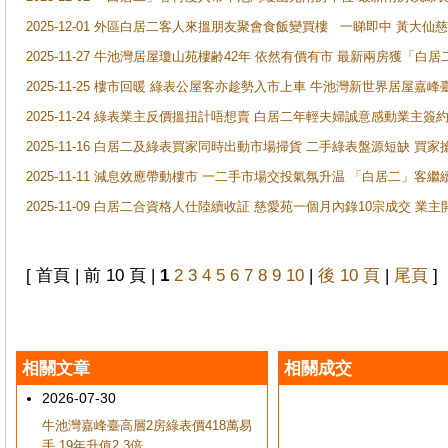
2025-12-01 外區白居二客人來搵朋友聚會食飯變買樓 一睇即中 黃大仙
2025-11-27 牛池灣居屋瓊山苑樓齢42年 依然有價有市 最新兩房獲「白居
2025-11-25 樓市回暖 綠表公屋客亦趁勢入市上車 牛池灣新世界居屋嘉
2025-11-24 綠表業主反價搵扭計唔想賣 白居二年輕夫婦誠意感動業主簽約 
2025-11-16 白居二及綠表買家同時出動市場掃貨 二手綠表盤源短缺 
2025-11-11 減息效應帶動樓市 一二手市場交投氣氛升温 「白居二」
2025-11-09 白居二合資格人仕陸續收証 慈愛苑一個月內錄10宗成交 業
[ 首頁 | 前 10 頁 |
1
2
3
4
5
6
7
8
9
10
|
後 10 頁
|
尾頁
]
相關文章
相關成交
2026-07-30
牛池灣嘉峰臺高層2房綠表價418萬易
手 19年升值2.3倍