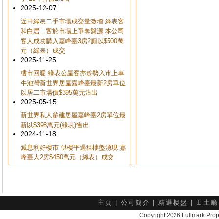
2025-12-07
近日綠表二手市場成交量激增 綠表客
和白居二客於市場上爭奪盤源 本公司
客人成功購入嘉峰臺3房2廁以$500萬
元（綠表）成交
2025-11-25
樓市回暖 綠表公屋客亦趁勢入市上車
牛池灣新世界居屋嘉峰臺最新2房單位
以居二市場價$395萬元沽出
2025-05-15
新世界私人參建居屋嘉峰臺2房單位最
新以$398萬元(綠表)售出
2024-11-18
減息利好樓市 供樓平過租樓盤湧現 嘉
峰臺大2房$450萬元（綠表）成交
主頁
|
公司簡介
|
精選樓盤
|
田土廳
Copyright 2026 Fullmark 