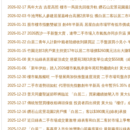
2026-02-17 馬年大吉 吉星高照 樓市一馬當先回復升軌 鑽石山宏景花園
2026-02-03 牛池灣私人參建居屋嘉峰台高層2房單位 獲白居二客以居二市
2026-01-31 股市樓市指數雙破頂 創4年半新高 居屋自由市場罕有低市價
2026-01-27 2026西沙一手新盤大賣，連帶二手市場入市氣氛亦同步升
2026-01-22 白居二青年人計劃中籤者陸續收到購買証 二手盤源買小見小
2026-01-15 竹園北邨3房戶業主持貨17年以居二市場價$260萬元沽出大賺$
2026-01-08 黃大仙綠表居屋破頂成交 慈愛苑3期3房套單位成交$558萬（
2026-01-06 「新年伊始」踏入2026樓市氣氛承接年尾旺勢繼續向好 
2025-12-30 樓市氣氛暢旺 一手發展商加快推盤速度清貨 二手市場筍
2025-12-27 二手市道勢頭如虹 代理領先指數創年半新高 全年暫升5.35
2025-12-23 普天同慶聖誕節即將臨近 「白居二」買家繼續搶閘入市 黃
2025-12-17 傳統智慧買樓收租磚頭保值 投資者四出掃貨 黃大仙『樓仔』
2025-12-16 鑽石山宏景花園2房戶獲「白居二」客以$380萬元(綠表)承接
2025-12-07 近日綠表二手市場成交量激增 綠表客和白居二客於市場上
2025-12-02 「白居二」客再度入市牛池灣瓊山苑兩房單位 最新兩房以綠表