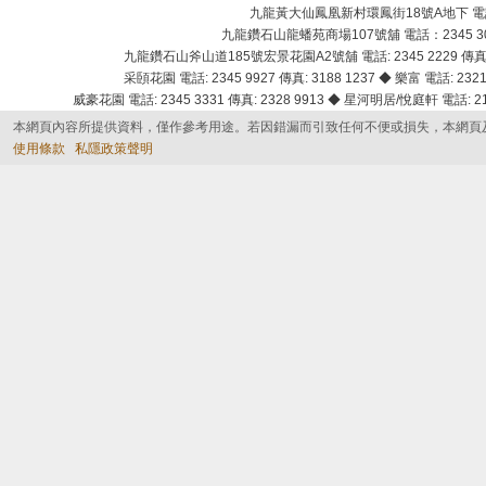
九龍黃大仙鳳凰新村環鳳街18號A地下 電話：232
九龍鑽石山龍蟠苑商場107號舖 電話：2345 303
九龍鑽石山斧山道185號宏景花園A2號舖 電話: 2345 2229 傳真: 
采頣花園 電話: 2345 9927 傳真: 3188 1237 ◆ 樂富 電話: 2321 
威豪花園 電話: 2345 3331 傳真: 2328 9913 ◆ 星河明居/悅庭軒 電話: 2116
本網頁內容所提供資料，僅作參考用途。若因錯漏而引致任何不便或損失，本網頁
使用條款
私隱政策聲明