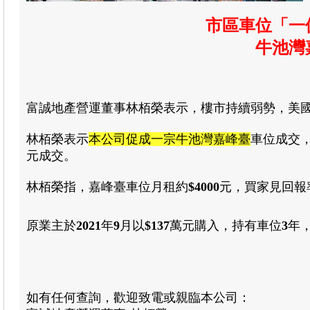
市區車位「一
牛池灣
富誠地產營運董事林栢榮表示
，樓市持續弱勢
，美
林栢榮
表示
本公司促成一宗牛池灣嘉峰臺
車位
成交
元成交
。
林栢榮
指
，嘉峰臺車位月租約
$
4000
元
，
買家見回報
原業主於
2021
年
9
月以
$137
萬元購入
，
持有車位
3
年
如有任何查詢，歡迎致電或親臨本公司：