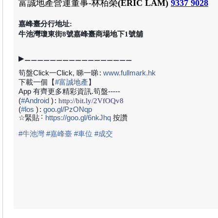
富誠地產
營運董事-林栢榮
(
ERIC LAM
)
9337 9028
嘉峰臺分行地址:
牛池灣瓊東街8號嘉峰臺商場地下1號舖
▶⚊⚊⚊⚊⚊⚊⚊⚊⚊⚊⚊⚊⚊⚊⚊⚊⚊
筍盤Click一Click, 睇一睇
:
www.fullmark.hk
下載一個【
#
富誠地產
】
App 有齊更多精彩資訊.筍盤-----
(
#
Android
)
:
http://bit.ly/2VfOQv8
(
#
los
)
:
goo.gl/PzONqp
:
☆緊貼
https://goo.gl/6nkJhq
按讚
#
牛池灣
#
嘉峰臺
#
車位
#
成交