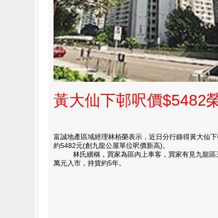
黃大仙下邨呎價$548
富誠地產區域經理林栢榮表示，近日分行錄得黃大仙下邨
約5482元(創九龍公屋單位呎價新高)。
林氏續稱，買家為區內上車客，買家有見九龍區三百萬以
萬元入市，持貨約5年。