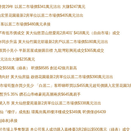
持貨29年 以居二市場價$341萬元沽出 大賺$247萬元
鑽石山宏景花園最新2房單位以居二市場價$405萬元沽出
居二客以居二市場價$480萬元承接
場罕有低市價成交 黃大仙慈雲山慈愛苑2房401' $418萬元（自由市場）成交
氣氛亦同步升温 黃大仙竹園北邨最新2房戶以居二市場價$180萬元沽出
手盤源買小見小 半新居屋成搶購目標 九龍灣彩興苑成交$365萬成交
萬元沽出大賺$235萬元
交$558萬（綠表） 呎價$8585 創近42個月新高
勢繼續向好 黃大仙房協 啟德花園最新2房單位以居二市場價$390萬元沽出
 二手市場筍盤亦買少見少 「白居二」客即睇即買以$455萬元超筍價購入宏景花園3
年暫升5.35% 鑽石山帝峰豪苑高層兩房$645萬易手
續搶閘入市 黃大仙慈愛苑最新2房單位以居二市場價$338萬元沽出
黃大仙『樓仔』成焦點 環鳳街鳳祥樓洋樓成交$349萬 呎價僅@6439
(綠表)承接
二客於市場上爭奪盤源 本公司客人成功購入嘉峰臺3房2廁以$500萬元（綠表）成交