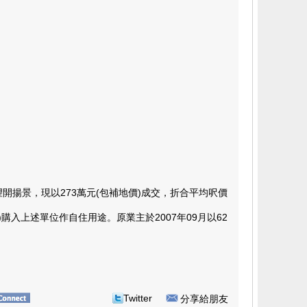
開揚景，現以273萬元(包補地價)成交，折合平均呎價
上述單位作自住用途。原業主於2007年09月以62
Twitter
分享給朋友