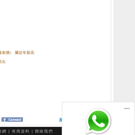
（綠表價） 屬近年新高
沽出
Twitter
分享給朋友
校網
|
有用資料
|
聯絡我們