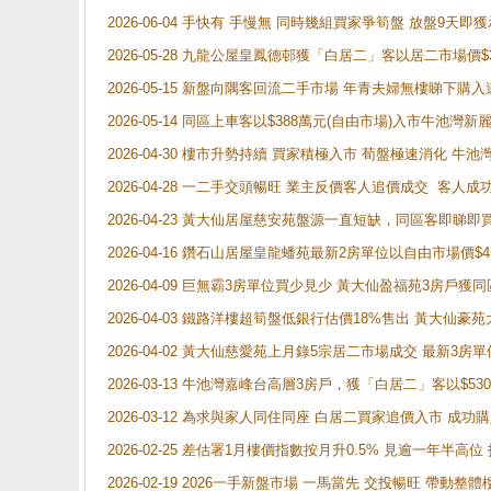
2026-06-04 手快有 手慢無 同時幾組買家爭筍盤 放盤9
2026-05-28 九龍公屋皇鳳德邨獲「白居二」客以居二市場價$
2026-05-15 新盤向隅客回流二手市場 年青夫婦無樓睇下
2026-05-14 同區上車客以$388萬元(自由市場)入市牛池灣
2026-04-30 樓市升勢持續 買家積極入市 荀盤極速消化 
2026-04-28 一二手交頭暢旺 業主反價客人追價成交 客人
2026-04-23 黃大仙居屋慈安苑盤源一直短缺，同區客即睇
2026-04-16 鑽石山居屋皇龍蟠苑最新2房單位以自由市場價$
2026-04-09 巨無霸3房單位買少見少 黃大仙盈福苑3房戶
2026-04-03 鐵路洋樓超筍盤低銀行估價18%售出 黃大仙豪苑大2
2026-04-02 黃大仙慈愛苑上月錄5宗居二市場成交 最新3房單
2026-03-13 牛池灣嘉峰台高層3房戶，獲「白居二」客以$53
2026-03-12 為求與家人同住同座 白居二買家追價入市 成
2026-02-25 差估署1月樓價指數按月升0.5% 見逾一
2026-02-19 2026一手新盤市場 一馬當先 交投暢旺 帶