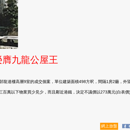
2榮膺九龍公屋王
龍達樓高層9室的成交個案，單位建築面積498方呎，間隔1房2廳，外望
下物業買少見少，而且鄰近港鐵，決定不議價以273萬元(白表價)購入
網上放盤