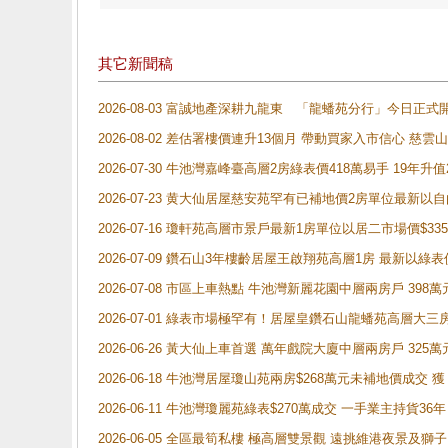
其它新聞稿
2026-08-03 富誠地產深耕九龍東 「龍蟠苑分行」今日
2026-08-02 差估署樓價連升13個月 帶動買家入市信心 慈
2026-07-30 牛池灣嘉峰臺高層2房綠表價418萬易手 19年升值
2026-07-23 黄大仙居屋慈安苑罕有已補地價2房單位最新以
2026-07-16 瓊軒苑高層市景戶最新1房單位以居二市場價$33
2026-07-09 鑽石山3年樓齡居屋王啟翔苑高層1房 最新以綠表
2026-07-08 市區上車熱點 牛池灣新麗花園中層兩房戶 
2026-07-01 綠表市場極罕有！居屋皇鑽石山龍蟠苑高層大三
2026-06-26 黃大仙上車首選 萬年戲院大廈中層兩房戶 325
2026-06-18 牛池灣居屋瓊山苑兩房$268萬元未補地價成交
2026-06-11 牛池灣瓊麗苑綠表$270萬成交 一手業主持貨36
2026-06-05 全區最筍私樓 極高層雙景觀 遠挑維港夜景及獅