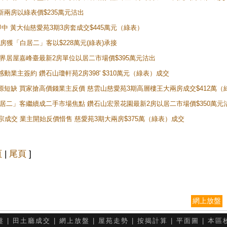
最新兩房以綠表價$235萬元沽出
即中 黃大仙慈愛苑3期3房套成交$445萬元（綠表）
新兩房獲「白居二」客以$228萬元(綠表)承接
灣新世界居屋嘉峰臺最新2房單位以居二市場價$395萬元沽出
感動業主簽約 鑽石山瓊軒苑2房398' $310萬元（綠表）成交
表盤源短缺 買家搶高價錢業主反價 慈雲山慈愛苑3期高層樓王大兩房成交$412萬
 「白居二」客繼續成二手市場焦點 鑽石山宏景花園最新2房以居二市場價$350萬元
10宗成交 業主開始反價惜售 慈愛苑3期大兩房$375萬（綠表）成交
頁
|
尾頁
]
網上放盤
盤
|
田土廳成交
|
網上放盤
|
屋苑走勢
|
按揭計算
|
平面圖
|
本區