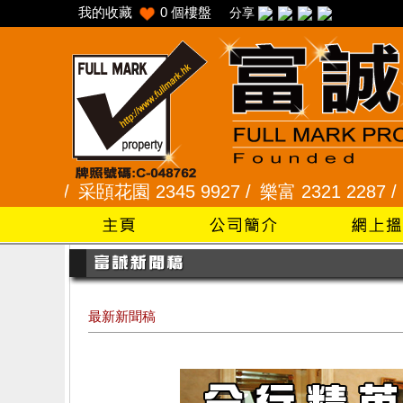
我的收藏
0
個樓盤
分享
/
采頣花園 2345 9927 /
樂富 2321 2287 /
峻弦、曉暉
最新新聞稿