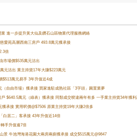
正式開業 進一步提升黃大仙及鑽石山區物業代理服務網絡
雲山慈愛苑高層西南三房戶 493.8萬元獲承接
2.3倍
自由市場價$535萬元沽出
5萬元沽出 業主持貨17年大賺$223萬元
價$513萬元易手 3年升值近4成
398萬元（自由市場）獲承接 買家進駐成熟社區「3字頭」圓置業夢
房戶 $640.5萬元（綠表）獲承接 同類成交暌違兩年有多 一手業主持貨34年獲利
萬元獲承接 實用呎價@$7506 原業主持貨19年大賺2倍多
 獲「白居二」客承接 43年升值近14倍
年 轉手升值逾7倍
子山景 牛池灣海港花園大兩房兩廁獲承接 成交$515萬元@9847