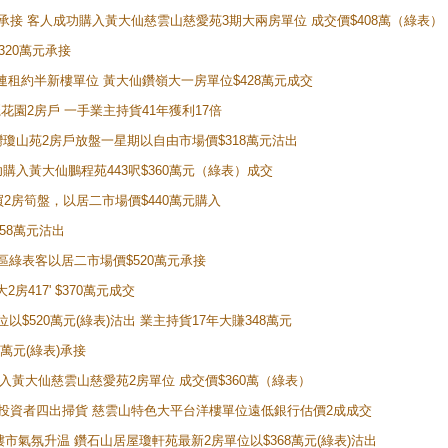
天即獲承接 客人成功購入黃大仙慈雲山慈愛苑3期大兩房單位 成交價$408萬（綠表）
320萬元承接
購入連租約半新樓單位 黃大仙鑽嶺大一房單位$428萬元成交
新麗花園2房戶 一手業主持貨41年獲利17倍
牛池灣瓊山苑2房戶放盤一星期以自由市場價$318萬元沽出
成功購入黃大仙鵬程苑443呎$360萬元（綠表）成交
即買2房筍盤，以居二市場價$440萬元購入
458萬元沽出
獲同區綠表客以居二市場價$520萬元承接
房417' $370萬元成交
位以$520萬元(綠表)沽出 業主持貨17年大賺348萬元
0萬元(綠表)承接
功購入黃大仙慈雲山慈愛苑2房單位 成交價$360萬（綠表）
年半高位 投資者四出掃貨 慈雲山特色大平台洋樓單位遠低銀行估價2成成交
動整體樓市氣氛升温 鑽石山居屋瓊軒苑最新2房單位以$368萬元(綠表)沽出