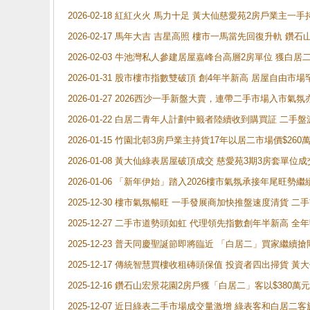
2026-02-18 紅紅火火 馬力十足 黃大仙慈愛苑2房戶業主一手
2026-02-17 馬年大吉 吉星高照 樓市一馬當先回復升軌 
2026-02-03 牛池灣私人參建居屋嘉峰台高層2房單位 獲白
2026-01-31 股市樓市指數雙破頂 創4年半新高 居屋自由市
2026-01-27 2026西沙一手新盤大賣，連帶二手市場入市
2026-01-22 白居二青年人計劃中籤者陸續收到購買証 二
2026-01-15 竹園北邨3房戶業主持貨17年以居二市場價$260
2026-01-08 黃大仙綠表居屋破頂成交 慈愛苑3期3房套單位成
2026-01-06 「新年伊始」踏入2026樓市氣氛承接年尾旺
2025-12-30 樓市氣氛暢旺 一手發展商加快推盤速度清貨
2025-12-27 二手市道勢頭如虹 代理領先指數創年半新高 全
2025-12-23 普天同慶聖誕節即將臨近 「白居二」買家繼
2025-12-17 傳統智慧買樓收租磚頭保值 投資者四出掃貨 
2025-12-16 鑽石山宏景花園2房戶獲「白居二」客以$380萬元
2025-12-07 近日綠表二手市場成交量激增 綠表客和白居