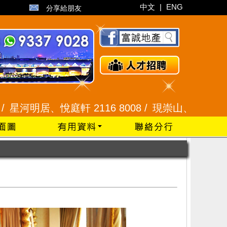
中文
|
ENG
分享給朋友
居、悅庭軒 2116 8008 /
現崇山、譽港灣 2345 992