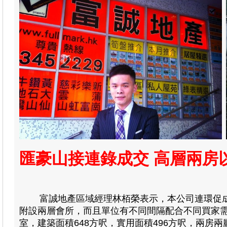
匯豪山接連錄成交 高層兩房以
富誠地產區域經理林栢榮表示，本公司連環促成匯
附設兩層會所，而且單位有不同間隔配合不同買家
室，建築面積648方呎，實用面積496方呎，兩房