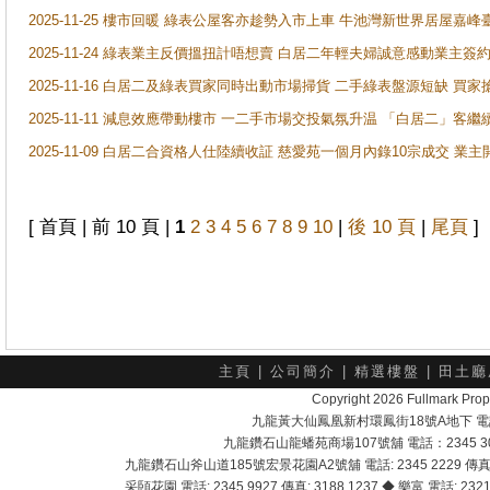
2025-11-25 樓市回暖 綠表公屋客亦趁勢入市上車 牛池灣新世界居屋嘉
2025-11-24 綠表業主反價搵扭計唔想賣 白居二年輕夫婦誠意感動業主簽約 
2025-11-16 白居二及綠表買家同時出動市場掃貨 二手綠表盤源短缺 
2025-11-11 減息效應帶動樓市 一二手市場交投氣氛升温 「白居二」
2025-11-09 白居二合資格人仕陸續收証 慈愛苑一個月內錄10宗成交 業
[ 首頁 | 前 10 頁 |
1
2
3
4
5
6
7
8
9
10
|
後 10 頁
|
尾頁
]
主頁
|
公司簡介
|
精選樓盤
|
田土廳
Copyright 2026 Fullmark 
九龍黃大仙鳳凰新村環鳳街18號A地下 電話：232
九龍鑽石山龍蟠苑商場107號舖 電話：2345 303
九龍鑽石山斧山道185號宏景花園A2號舖 電話: 2345 2229 傳真: 
采頣花園 電話: 2345 9927 傳真: 3188 1237 ◆ 樂富 電話: 2321 