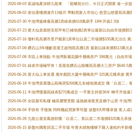
2026-08-03 富誠地產深耕九龍東 「龍蟠苑分行」今日正式開業 進
2026-08-02 差估署樓價連升13個月 帶動買家入市信心 慈雲山慈愛苑高層
2026-07-30 牛池灣嘉峰臺高層2房綠表價418萬易手 19年升值2.3倍
2026-07-23 黄大仙居屋慈安苑罕有已補地價2房單位最新以自由市場價$5
2026-07-16 瓊軒苑高層市景戶最新1房單位以居二市場價$335萬元沽出 業
2026-07-09 鑽石山3年樓齡居屋王啟翔苑高層1房 最新以綠表價$513萬元
2026-07-08 市區上車熱點 牛池灣新麗花園中層兩房戶 398萬元（自
2026-07-01 綠表市場極罕有！居屋皇鑽石山龍蟠苑高層大三房戶 $640
2026-06-26 黃大仙上車首選 萬年戲院大廈中層兩房戶 325萬元獲承接 實
2026-06-18 牛池灣居屋瓊山苑兩房$268萬元未補地價成交 獲「白居二」
2026-06-11 牛池灣瓊麗苑綠表$270萬成交 一手業主持貨36年 轉手升值逾
2026-06-05 全區最筍私樓 極高層雙景觀 遠挑維港夜景及獅子山景 牛池
2026-06-04 手快有 手慢無 同時幾組買家爭筍盤 放盤9天即獲承接 
2026-05-28 九龍公屋皇鳳德邨獲「白居二」客以居二市場價$320萬元承接
2026-05-15 新盤向隅客回流二手市場 年青夫婦無樓睇下購入連租約半新