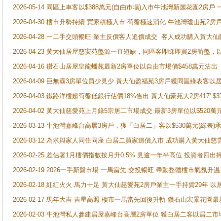
2026-05-14 同區上車客以$388萬元(自由市場)入市牛池灣新麗花園2房戶
2026-04-30 樓市升勢持續 買家積極入市 荀盤極速消化 牛池灣瓊山苑2
2026-04-28 一二手交頭暢旺 業主反價客人追價成交 客人成功購入黃大仙
2026-04-23 黃大仙居屋慈安苑盤源一直短缺，同區客即睇即買2房筍盤，
2026-04-16 鑽石山居屋皇龍蟠苑最新2房單位以自由市場價$458萬元沽出
2026-04-09 巨無霸3房單位買少見少 黃大仙盈福苑3房戶獲同區綠表客以
2026-04-03 鐵路洋樓超筍盤低銀行估價18%售出 黃大仙豪苑大2房417' $
2026-04-02 黃大仙慈愛苑上月錄5宗居二市場成交 最新3房單位以$520萬
2026-03-13 牛池灣嘉峰台高層3房戶，獲「白居二」客以$530萬元(綠表)
2026-03-12 為求與家人同住同座 白居二買家追價入市 成功購入黃大仙
2026-02-25 差估署1月樓價指數按月升0.5% 見逾一年半高位 投資
2026-02-19 2026一手新盤市場 一馬當先 交投暢旺 帶動整體樓市氣氛
2026-02-18 紅紅火火 馬力十足 黃大仙慈愛苑2房戶業主一手持貨29年 以
2026-02-17 馬年大吉 吉星高照 樓市一馬當先回復升軌 鑽石山宏景花園
2026-02-03 牛池灣私人參建居屋嘉峰台高層2房單位 獲白居二客以居二市