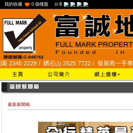
我的收藏
0
個樓盤
分享
 2229 /
鑽石山 2525 7722 /
發展商一手專組 8101 
最新新聞稿