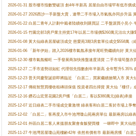
2026-01-31 股市樓市指數雙破頂 創4年半新高 居屋自由市場罕有低市價
2026-01-27 2026西沙一手新盤大賣，連帶二手市場入市氣氛亦同步升
2026-01-22 白居二青年人計劃中籤者陸續收到購買証 二手盤源買小見小
2026-01-15 竹園北邨3房戶業主持貨17年以居二市場價$260萬元沽出大賺$
2026-01-08 黃大仙綠表居屋破頂成交 慈愛苑3期3房套單位成交$558萬（
2026-01-06 「新年伊始」踏入2026樓市氣氛承接年尾旺勢繼續向好 
2025-12-30 樓市氣氛暢旺 一手發展商加快推盤速度清貨 二手市場筍
2025-12-27 二手市道勢頭如虹 代理領先指數創年半新高 全年暫升5.35
2025-12-23 普天同慶聖誕節即將臨近 「白居二」買家繼續搶閘入市 黃
2025-12-17 傳統智慧買樓收租磚頭保值 投資者四出掃貨 黃大仙『樓仔』
2025-12-16 鑽石山宏景花園2房戶獲「白居二」客以$380萬元(綠表)承接
2025-12-07 近日綠表二手市場成交量激增 綠表客和白居二客於市場上
2025-12-02 「白居二」客再度入市牛池灣瓊山苑兩房單位 最新兩房以綠表
2025-12-01 外區白居二客人來搵朋友聚會食飯變買樓 一睇即中 黃大仙
2025-11-27 牛池灣居屋瓊山苑樓齢42年 依然有價有市 最新兩房獲「白居