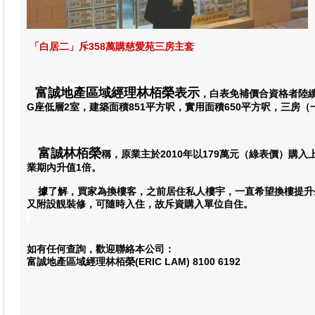
「白居二」斥358萬購慈愛苑三房主套
富誠地產區域經理林栢榮表示
，白表免補價合資格者陸
G座低層2室，建築面積851平方呎，實用面積650平方呎，三
富誠林栢榮
稱，原業主於2010年以179萬元（綠表價）購入
業期內升值1倍。
據了解，買家為換樓客，之前居住私人樓宇，一直希望換樓提升
又附設靚裝修，可隨時入住，故斥資購入單位自住。
如有任何查詢，歡迎聯絡本公司：
富誠地產區域經理林栢榮(ERIC LAM) 8100 6192