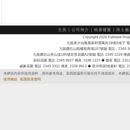
主頁
|
公司簡介
|
精選樓盤
|
田土廳
Copyright 2026 Fullmark 
九龍黃大仙鳳凰新村環鳳街18號A地下 電話：232
九龍鑽石山龍蟠苑商場107號舖 電話：2345 303
九龍鑽石山斧山道185號宏景花園A2號舖 電話: 2345 2229 傳真: 
采頣花園 電話: 2345 9927 傳真: 3188 1237 ◆ 樂富 電話: 2321 
威豪花園 電話: 2345 3331 傳真: 2328 9913 ◆ 星河明居/悅庭軒 電話: 2116
本網頁內容所提供資料，僅作參考用途。若因錯漏而引致任何不便或損失，本網頁
使用條款
私隱政策聲明