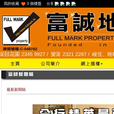
我的收藏
0
個樓盤
分享
2345 9927 /
樂富 2321 2287 /
峻弦、曉暉花園 234
最新新聞稿