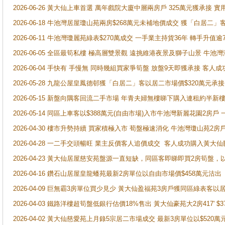
2026-06-26 黃大仙上車首選 萬年戲院大廈中層兩房戶 325萬元獲承接 實
2026-06-18 牛池灣居屋瓊山苑兩房$268萬元未補地價成交 獲「白居二」
2026-06-11 牛池灣瓊麗苑綠表$270萬成交 一手業主持貨36年 轉手升值逾
2026-06-05 全區最筍私樓 極高層雙景觀 遠挑維港夜景及獅子山景 牛池
2026-06-04 手快有 手慢無 同時幾組買家爭筍盤 放盤9天即獲承接 
2026-05-28 九龍公屋皇鳳德邨獲「白居二」客以居二市場價$320萬元承接
2026-05-15 新盤向隅客回流二手市場 年青夫婦無樓睇下購入連租約半新
2026-05-14 同區上車客以$388萬元(自由市場)入市牛池灣新麗花園2房戶
2026-04-30 樓市升勢持續 買家積極入市 荀盤極速消化 牛池灣瓊山苑2
2026-04-28 一二手交頭暢旺 業主反價客人追價成交 客人成功購入黃大仙
2026-04-23 黃大仙居屋慈安苑盤源一直短缺，同區客即睇即買2房筍盤，
2026-04-16 鑽石山居屋皇龍蟠苑最新2房單位以自由市場價$458萬元沽出
2026-04-09 巨無霸3房單位買少見少 黃大仙盈福苑3房戶獲同區綠表客以
2026-04-03 鐵路洋樓超筍盤低銀行估價18%售出 黃大仙豪苑大2房417' $
2026-04-02 黃大仙慈愛苑上月錄5宗居二市場成交 最新3房單位以$520萬