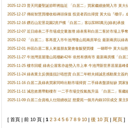
2025-12-23 普天同慶聖誕節即將臨近 「白居二」買家繼續搶閘入市 黃
2025-12-17 傳統智慧買樓收租磚頭保值 投資者四出掃貨 黃大仙『樓仔』
2025-12-16 鑽石山宏景花園2房戶獲「白居二」客以$380萬元(綠表)承接
2025-12-07 近日綠表二手市場成交量激增 綠表客和白居二客於市場上
2025-12-02 「白居二」客再度入市牛池灣瓊山苑兩房單位 最新兩房以綠表
2025-12-01 外區白居二客人來搵朋友聚會食飯變買樓 一睇即中 黃大仙
2025-11-27 牛池灣居屋瓊山苑樓齢42年 依然有價有市 最新兩房獲「白居
2025-11-25 樓市回暖 綠表公屋客亦趁勢入市上車 牛池灣新世界居屋嘉
2025-11-24 綠表業主反價搵扭計唔想賣 白居二年輕夫婦誠意感動業主簽約 
2025-11-16 白居二及綠表買家同時出動市場掃貨 二手綠表盤源短缺 
2025-11-11 減息效應帶動樓市 一二手市場交投氣氛升温 「白居二」
2025-11-09 白居二合資格人仕陸續收証 慈愛苑一個月內錄10宗成交 業
[ 首頁 | 前 10 頁 |
1
2
3
4
5
6
7
8
9
10
|
後 10 頁
|
尾頁
]