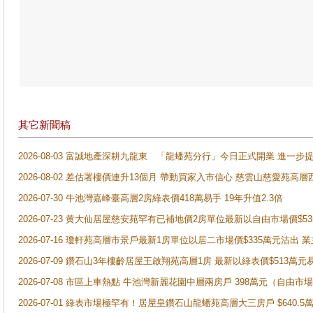
其它新聞稿
2026-08-03 富誠地產深耕九龍東 「龍蟠苑分行」今日正式開業 進
2026-08-02 差估署樓價連升13個月 帶動買家入市信心 慈雲山慈愛苑高層
2026-07-30 牛池灣嘉峰臺高層2房綠表價418萬易手 19年升值2.3倍
2026-07-23 黄大仙居屋慈安苑罕有已補地價2房單位最新以自由市場價$5
2026-07-16 瓊軒苑高層市景戶最新1房單位以居二市場價$335萬元沽出 業
2026-07-09 鑽石山3年樓齡居屋王啟翔苑高層1房 最新以綠表價$513萬元
2026-07-08 市區上車熱點 牛池灣新麗花園中層兩房戶 398萬元（自
2026-07-01 綠表市場極罕有！居屋皇鑽石山龍蟠苑高層大三房戶 $640