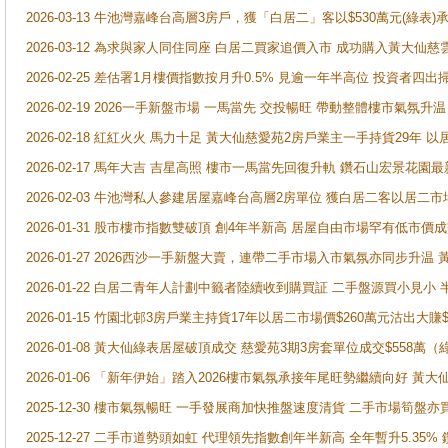
2026-03-13 牛池灣嘉峰台高層3房戶，獲「白居二」客以$530萬元(綠表)
2026-03-12 為求與家人同住同座 白居二買家追價入市 成功購入黃大仙
2026-02-25 差估署1月樓價指數按月升0.5% 見逾一年半高位 投資
2026-02-19 2026一手新盤市場 一馬當先 交投暢旺 帶動整體樓市氣氛
2026-02-18 紅紅火火 馬力十足 黃大仙慈愛苑2房戶業主一手持貨29年 以
2026-02-17 馬年大吉 吉星高照 樓市一馬當先回復升軌 鑽石山宏景花園
2026-02-03 牛池灣私人參建居屋嘉峰台高層2房單位 獲白居二客以居二市
2026-01-31 股市樓市指數雙破頂 創4年半新高 居屋自由市場罕有低市價
2026-01-27 2026西沙一手新盤大賣，連帶二手市場入市氣氛亦同步升
2026-01-22 白居二青年人計劃中籤者陸續收到購買証 二手盤源買小見小
2026-01-15 竹園北邨3房戶業主持貨17年以居二市場價$260萬元沽出大賺$
2026-01-08 黃大仙綠表居屋破頂成交 慈愛苑3期3房套單位成交$558萬（
2026-01-06 「新年伊始」踏入2026樓市氣氛承接年尾旺勢繼續向好 
2025-12-30 樓市氣氛暢旺 一手發展商加快推盤速度清貨 二手市場筍
2025-12-27 二手市道勢頭如虹 代理領先指數創年半新高 全年暫升5.35