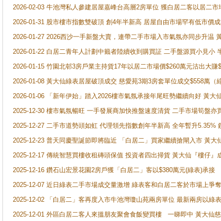
2026-02-03 牛池灣私人參建居屋嘉峰台高層2房單位 獲白居二客以居二市
2026-01-31 股市樓市指數雙破頂 創4年半新高 居屋自由市場罕有低市價
2026-01-27 2026西沙一手新盤大賣，連帶二手市場入市氣氛亦同步升
2026-01-22 白居二青年人計劃中籤者陸續收到購買証 二手盤源買小見小
2026-01-15 竹園北邨3房戶業主持貨17年以居二市場價$260萬元沽出大賺$
2026-01-08 黃大仙綠表居屋破頂成交 慈愛苑3期3房套單位成交$558萬（
2026-01-06 「新年伊始」踏入2026樓市氣氛承接年尾旺勢繼續向好 
2025-12-30 樓市氣氛暢旺 一手發展商加快推盤速度清貨 二手市場筍
2025-12-27 二手市道勢頭如虹 代理領先指數創年半新高 全年暫升5.35
2025-12-23 普天同慶聖誕節即將臨近 「白居二」買家繼續搶閘入市 黃
2025-12-17 傳統智慧買樓收租磚頭保值 投資者四出掃貨 黃大仙『樓仔』
2025-12-16 鑽石山宏景花園2房戶獲「白居二」客以$380萬元(綠表)承接
2025-12-07 近日綠表二手市場成交量激增 綠表客和白居二客於市場上
2025-12-02 「白居二」客再度入市牛池灣瓊山苑兩房單位 最新兩房以綠表
2025-12-01 外區白居二客人來搵朋友聚會食飯變買樓 一睇即中 黃大仙