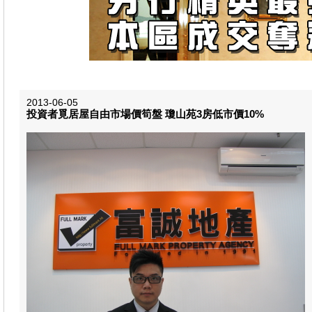
2013-06-05
投資者覓居屋自由市場價筍盤 瓊山苑3房低市價10%