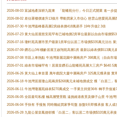
2026-08-03 富誠地產深耕九龍東 「龍蟠苑分行」今日正式開業 進
2026-08-02 差估署樓價連升13個月 帶動買家入市信心 慈雲山慈愛苑高層
2026-07-30 牛池灣嘉峰臺高層2房綠表價418萬易手 19年升值2.3倍
2026-07-23 黄大仙居屋慈安苑罕有已補地價2房單位最新以自由市場價$5
2026-07-16 瓊軒苑高層市景戶最新1房單位以居二市場價$335萬元沽出 業
2026-07-09 鑽石山3年樓齡居屋王啟翔苑高層1房 最新以綠表價$513萬元
2026-07-08 市區上車熱點 牛池灣新麗花園中層兩房戶 398萬元（自
2026-07-01 綠表市場極罕有！居屋皇鑽石山龍蟠苑高層大三房戶 $640
2026-06-26 黃大仙上車首選 萬年戲院大廈中層兩房戶 325萬元獲承接 實
2026-06-18 牛池灣居屋瓊山苑兩房$268萬元未補地價成交 獲「白居二」
2026-06-11 牛池灣瓊麗苑綠表$270萬成交 一手業主持貨36年 轉手升值逾
2026-06-05 全區最筍私樓 極高層雙景觀 遠挑維港夜景及獅子山景 牛池
2026-06-04 手快有 手慢無 同時幾組買家爭筍盤 放盤9天即獲承接 
2026-05-28 九龍公屋皇鳳德邨獲「白居二」客以居二市場價$320萬元承接