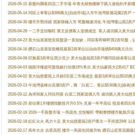
2026-05-15 新盤向隅客回流二手市場 年青夫婦無樓睇下購入連租約半新
2026-05-14 同區上車客以$388萬元(自由市場)入市牛池灣新麗花園2房戶
2026-04-30 樓市升勢持續 買家積極入市 荀盤極速消化 牛池灣瓊山苑2
2026-04-28 一二手交頭暢旺 業主反價客人追價成交 客人成功購入黃大仙
2026-04-23 黃大仙居屋慈安苑盤源一直短缺，同區客即睇即買2房筍盤，
2026-04-16 鑽石山居屋皇龍蟠苑最新2房單位以自由市場價$458萬元沽出
2026-04-09 巨無霸3房單位買少見少 黃大仙盈福苑3房戶獲同區綠表客以
2026-04-03 鐵路洋樓超筍盤低銀行估價18%售出 黃大仙豪苑大2房417' $
2026-04-02 黃大仙慈愛苑上月錄5宗居二市場成交 最新3房單位以$520萬
2026-03-13 牛池灣嘉峰台高層3房戶，獲「白居二」客以$530萬元(綠表)
2026-03-12 為求與家人同住同座 白居二買家追價入市 成功購入黃大仙
2026-02-25 差估署1月樓價指數按月升0.5% 見逾一年半高位 投資
2026-02-19 2026一手新盤市場 一馬當先 交投暢旺 帶動整體樓市氣氛
2026-02-18 紅紅火火 馬力十足 黃大仙慈愛苑2房戶業主一手持貨29年 以
2026-02-17 馬年大吉 吉星高照 樓市一馬當先回復升軌 鑽石山宏景花園