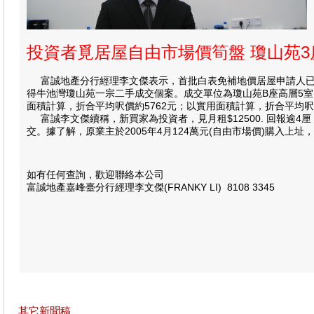
投資者覓居屋自由市場價筍盤 瓊山苑3
富誠地產分行經理李文傑表示，首批白表免補地價居屋申請人已
得牛池灣瓊山苑一宗二手成交個案。成交單位為瓊山苑B座高層5室，
面積計算，折合平均呎價約5762元；以實用面積計算，折合平均呎價
富誠李文傑續稱，新買家為投資者，見月租$12500. 回報逾4
交。據了解，原業主於2005年4月124萬元(自由市場價)購入上
如有任何查詢，歡迎聯絡本公司
富誠地產嘉峰臺分行經理李文傑(FRANKY LI) 8108 3345
其它新聞稿