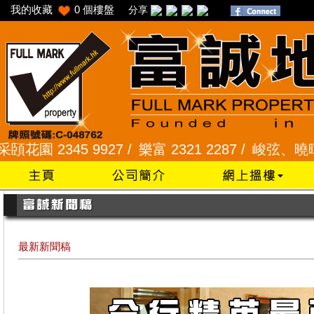
我的收藏
0
個樓盤
分享
2345 9927 /
樂富 2321 2287 /
峻弦、曉暉花園 23
最新新聞稿