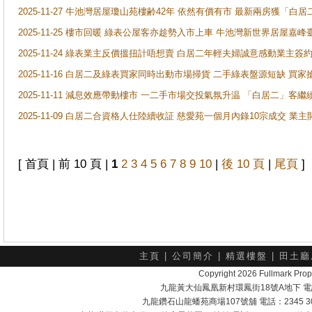
2025-11-27 牛池灣居屋瓊山苑樓齢42年 依然有價有市 最新兩房獲「白居
2025-11-25 樓市回暖 綠表公屋客亦趁勢入市上車 牛池灣新世界居屋嘉
2025-11-24 綠表業主反價搵扭計唔想賣 白居二年輕夫婦誠意感動業主簽約 
2025-11-16 白居二及綠表買家同時出動市場掃貨 二手綠表盤源短缺 
2025-11-11 減息效應帶動樓市 一二手市場交投氣氛升温 「白居二」
2025-11-09 白居二合資格人仕陸續收証 慈愛苑一個月內錄10宗成交 業
[ 首頁 | 前 10 頁 |
1
2
3
4
5
6
7
8
9
10
|
後 10 頁
|
尾頁
]
主頁
|
公司簡介
|
精選樓盤
|
田土廳
Copyright 2026 Fullmark 
九龍黃大仙鳳凰新村環鳳街18號A地下 電話：232
九龍鑽石山龍蟠苑商場107號舖 電話：2345 303