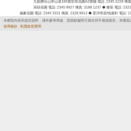
九龍鑽石山斧山道185號宏景花園A2號舖 電話: 2345 2229 傳真: 
采頣花園 電話: 2345 9927 傳真: 3188 1237 ◆ 樂富 電話: 2321 
威豪花園 電話: 2345 3331 傳真: 2328 9913 ◆ 星河明居/悅庭軒 電話: 2116
本網頁內容所提供資料，僅作參考用途。若因錯漏而引致任何不便或損失，本網頁
使用條款
私隱政策聲明