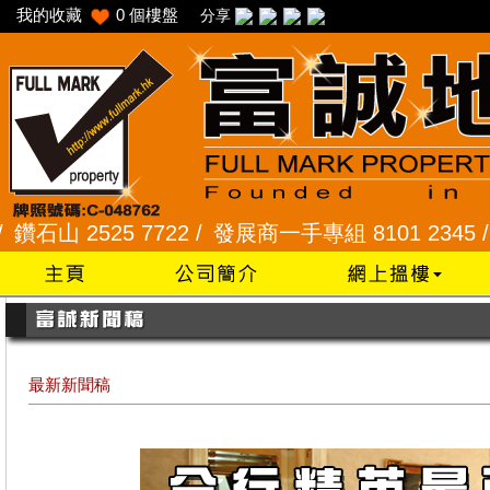
我的收藏
0
個樓盤
分享
 2525 7722 /
發展商一手專組 8101 2345 /
采頣花
最新新聞稿