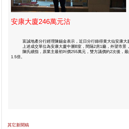
安康大廈246萬元沽
富誠地產分行經理陳錫金表示，近日分行錄得黄大仙安康大廈一宗
上述成交單位為安康大廈中層B室，間隔2房1廳，外望市景，平
陳氏續指，原業主最初叫價255萬元，雙方議價約2次後，最終以2
1.5倍。
其它新聞稿