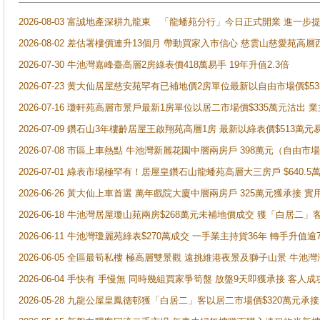
2026-08-03 富誠地產深耕九龍東 「龍蟠苑分行」今日正式開業 進
2026-08-02 差估署樓價連升13個月 帶動買家入市信心 慈雲山慈愛苑高層
2026-07-30 牛池灣嘉峰臺高層2房綠表價418萬易手 19年升值2.3倍
2026-07-23 黄大仙居屋慈安苑罕有已補地價2房單位最新以自由市場價$5
2026-07-16 瓊軒苑高層市景戶最新1房單位以居二市場價$335萬元沽出 業
2026-07-09 鑽石山3年樓齡居屋王啟翔苑高層1房 最新以綠表價$513萬元
2026-07-08 市區上車熱點 牛池灣新麗花園中層兩房戶 398萬元（自
2026-07-01 綠表市場極罕有！居屋皇鑽石山龍蟠苑高層大三房戶 $640
2026-06-26 黃大仙上車首選 萬年戲院大廈中層兩房戶 325萬元獲承接 實
2026-06-18 牛池灣居屋瓊山苑兩房$268萬元未補地價成交 獲「白居二」
2026-06-11 牛池灣瓊麗苑綠表$270萬成交 一手業主持貨36年 轉手升值逾
2026-06-05 全區最筍私樓 極高層雙景觀 遠挑維港夜景及獅子山景 牛池
2026-06-04 手快有 手慢無 同時幾組買家爭筍盤 放盤9天即獲承接 
2026-05-28 九龍公屋皇鳳德邨獲「白居二」客以居二市場價$320萬元承接