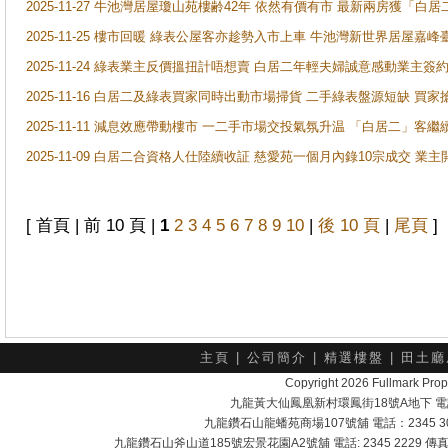
2025-11-27 牛池灣居屋瓊山苑樓齢42年 依然有價有市 最新兩房獲「白居
2025-11-25 樓市回暖 綠表公屋客亦趁勢入市上車 牛池灣新世界居屋嘉
2025-11-24 綠表業主反價搵扭計唔想賣 白居二年輕夫婦誠意感動業主簽約 
2025-11-16 白居二及綠表買家同時出動市場掃貨 二手綠表盤源短缺 
2025-11-11 減息效應帶動樓市 一二手市場交投氣氛升温 「白居二」
2025-11-09 白居二合資格人仕陸續收証 慈愛苑一個月內錄10宗成交 業
[ 首頁 | 前 10 頁 |
1
2
3
4
5
6
7
8
9
10
|
後 10 頁
|
尾頁
]
主頁
|
公司簡介
|
精選樓盤
|
田土廳
Copyright 2026 Fullmark 
九龍黃大仙鳳凰新村環鳳街18號A地下 電話：232
九龍鑽石山龍蟠苑商場107號舖 電話：2345 303
九龍鑽石山斧山道185號宏景花園A2號舖 電話: 2345 2229 傳真: 