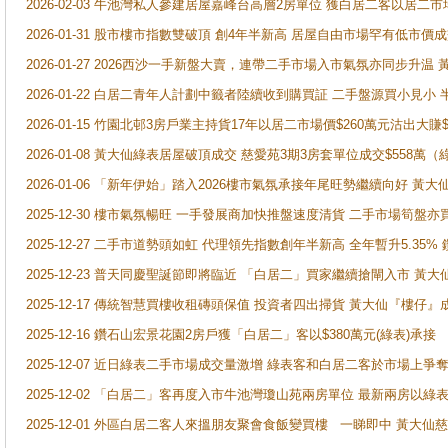
2026-02-03 牛池灣私人參建居屋嘉峰台高層2房單位 獲白居二客以居二市
2026-01-31 股市樓市指數雙破頂 創4年半新高 居屋自由市場罕有低市價
2026-01-27 2026西沙一手新盤大賣，連帶二手市場入市氣氛亦同步升
2026-01-22 白居二青年人計劃中籤者陸續收到購買証 二手盤源買小見小
2026-01-15 竹園北邨3房戶業主持貨17年以居二市場價$260萬元沽出大賺$
2026-01-08 黃大仙綠表居屋破頂成交 慈愛苑3期3房套單位成交$558萬（
2026-01-06 「新年伊始」踏入2026樓市氣氛承接年尾旺勢繼續向好 
2025-12-30 樓市氣氛暢旺 一手發展商加快推盤速度清貨 二手市場筍
2025-12-27 二手市道勢頭如虹 代理領先指數創年半新高 全年暫升5.35
2025-12-23 普天同慶聖誕節即將臨近 「白居二」買家繼續搶閘入市 黃
2025-12-17 傳統智慧買樓收租磚頭保值 投資者四出掃貨 黃大仙『樓仔』
2025-12-16 鑽石山宏景花園2房戶獲「白居二」客以$380萬元(綠表)承接
2025-12-07 近日綠表二手市場成交量激增 綠表客和白居二客於市場上
2025-12-02 「白居二」客再度入市牛池灣瓊山苑兩房單位 最新兩房以綠表
2025-12-01 外區白居二客人來搵朋友聚會食飯變買樓 一睇即中 黃大仙