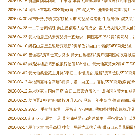
2026-05-15 新盤向隅客回流二手市場 年青夫婦無樓睇下購入連租約半新
2026-05-14 同區上車客以$388萬元(自由市場)入市牛池灣新麗花園2房戶
2026-04-30 樓市升勢持續 買家積極入市 荀盤極速消化 牛池灣瓊山苑2
2026-04-28 一二手交頭暢旺 業主反價客人追價成交 客人成功購入黃大仙
2026-04-23 黃大仙居屋慈安苑盤源一直短缺，同區客即睇即買2房筍盤，
2026-04-16 鑽石山居屋皇龍蟠苑最新2房單位以自由市場價$458萬元沽出
2026-04-09 巨無霸3房單位買少見少 黃大仙盈福苑3房戶獲同區綠表客以
2026-04-03 鐵路洋樓超筍盤低銀行估價18%售出 黃大仙豪苑大2房417' $
2026-04-02 黃大仙慈愛苑上月錄5宗居二市場成交 最新3房單位以$520萬
2026-03-13 牛池灣嘉峰台高層3房戶，獲「白居二」客以$530萬元(綠表)
2026-03-12 為求與家人同住同座 白居二買家追價入市 成功購入黃大仙
2026-02-25 差估署1月樓價指數按月升0.5% 見逾一年半高位 投資
2026-02-19 2026一手新盤市場 一馬當先 交投暢旺 帶動整體樓市氣氛
2026-02-18 紅紅火火 馬力十足 黃大仙慈愛苑2房戶業主一手持貨29年 以
2026-02-17 馬年大吉 吉星高照 樓市一馬當先回復升軌 鑽石山宏景花園