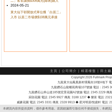
二」客零議價$308萬元(綠表)購入
2024-05-21
黃大仙下邨開放式單位獲「白居二」
入市 以居二市場價$108萬元承接
主頁
|
公司簡介
|
精選樓盤
|
田土廳
Copyright 2026 Fullmark 
九龍黃大仙鳳凰新村環鳳街18號A地下 電話：232
九龍鑽石山龍蟠苑商場107號舖 電話：2345 303
九龍鑽石山斧山道185號宏景花園A2號舖 電話: 2345 2229 傳真: 
采頣花園 電話: 2345 9927 傳真: 3188 1237 ◆ 樂富 電話: 2321 
威豪花園 電話: 2345 3331 傳真: 2328 9913 ◆ 星河明居/悅庭軒 電話: 2116
本網頁內容所提供資料，僅作參考用途。若因錯漏而引致任何不便或損失，本網頁