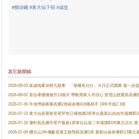
#
橫頭磡
#
黃大仙下邨 #成
交
其它新聞稿
2026-08-03 富誠地產深耕九龍東 「龍蟠苑分行」今日正式開業 進
2026-08-02 差估署樓價連升13個月 帶動買家入市信心 慈雲山慈愛苑高層
2026-07-30 牛池灣嘉峰臺高層2房綠表價418萬易手 19年升值2.3倍
2026-07-23 黄大仙居屋慈安苑罕有已補地價2房單位最新以自由市場價$5
2026-07-16 瓊軒苑高層市景戶最新1房單位以居二市場價$335萬元沽出 業
2026-07-09 鑽石山3年樓齡居屋王啟翔苑高層1房 最新以綠表價$513萬元