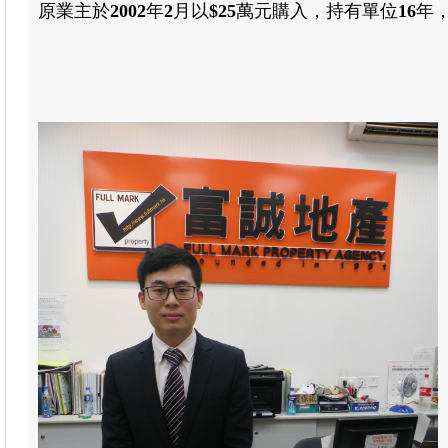
原業主於
2002
年
2
月以
$25
萬元購入
，
持有單位
16
年