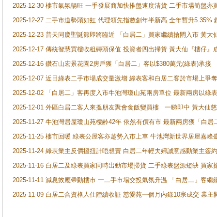
2025-12-30 樓市氣氛暢旺 一手發展商加快推盤速度清貨 二手市場筍
2025-12-27 二手市道勢頭如虹 代理領先指數創年半新高 全年暫升5.35
2025-12-23 普天同慶聖誕節即將臨近 「白居二」買家繼續搶閘入市 黃
2025-12-17 傳統智慧買樓收租磚頭保值 投資者四出掃貨 黃大仙『樓仔』
2025-12-16 鑽石山宏景花園2房戶獲「白居二」客以$380萬元(綠表)承接
2025-12-07 近日綠表二手市場成交量激增 綠表客和白居二客於市場上
2025-12-02 「白居二」客再度入市牛池灣瓊山苑兩房單位 最新兩房以綠表
2025-12-01 外區白居二客人來搵朋友聚會食飯變買樓 一睇即中 黃大仙
2025-11-27 牛池灣居屋瓊山苑樓齢42年 依然有價有市 最新兩房獲「白居
2025-11-25 樓市回暖 綠表公屋客亦趁勢入市上車 牛池灣新世界居屋嘉
2025-11-24 綠表業主反價搵扭計唔想賣 白居二年輕夫婦誠意感動業主簽約 
2025-11-16 白居二及綠表買家同時出動市場掃貨 二手綠表盤源短缺 
2025-11-11 減息效應帶動樓市 一二手市場交投氣氛升温 「白居二」
2025-11-09 白居二合資格人仕陸續收証 慈愛苑一個月內錄10宗成交 業