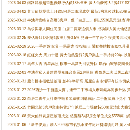
2026-04-03 鐵路洋樓超筍盤低銀行估價18%售出 黃大仙豪苑大2房417' $
2026-04-02 黃大仙慈愛苑上月錄5宗居二市場成交 最新3房單位以$520萬
2026-03-13 牛池灣嘉峰台高層3房戶，獲「白居二」客以$530萬元(綠表)
2026-03-12 為求與家人同住同座 白居二買家追價入市 成功購入黃大仙
2026-02-25 差估署1月樓價指數按月升0.5% 見逾一年半高位 投資
2026-02-19 2026一手新盤市場 一馬當先 交投暢旺 帶動整體樓市氣氛
2026-02-18 紅紅火火 馬力十足 黃大仙慈愛苑2房戶業主一手持貨29年 以
2026-02-17 馬年大吉 吉星高照 樓市一馬當先回復升軌 鑽石山宏景花園
2026-02-03 牛池灣私人參建居屋嘉峰台高層2房單位 獲白居二客以居二市
2026-01-31 股市樓市指數雙破頂 創4年半新高 居屋自由市場罕有低市價
2026-01-27 2026西沙一手新盤大賣，連帶二手市場入市氣氛亦同步升
2026-01-22 白居二青年人計劃中籤者陸續收到購買証 二手盤源買小見小
2026-01-15 竹園北邨3房戶業主持貨17年以居二市場價$260萬元沽出大賺$
2026-01-08 黃大仙綠表居屋破頂成交 慈愛苑3期3房套單位成交$558萬（
2026-01-06 「新年伊始」踏入2026樓市氣氛承接年尾旺勢繼續向好 