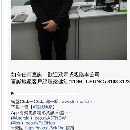
如有任何查詢，歡迎致電或親臨本公司：
富誠地產
客戶經理
梁健堂
(
TOM LEUNG
)
8108 3123
▶⚊⚊⚊⚊⚊⚊⚊⚊⚊⚊⚊⚊⚊⚊⚊⚊⚊
筍盤Click一Click, 睇一睇
:
www.fullmark.hk
下載一個【
#
富誠地產
】
App 有齊更多精彩資訊.筍盤-----
(
#
Android
)
:
goo.gl/A3TNQW
(
#
los
)
:
goo.gl/PzONqp
☆緊貼
https://goo.gl/6nkJhq
按讚