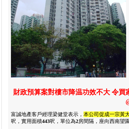
財政預算案對樓市降温功效不大 令買家
富誠地產
客戶經理梁健堂
表示，
本公司促成一宗黃
呎
，
實用面積
443
呎，單位為
2
房間隔，座向西南望