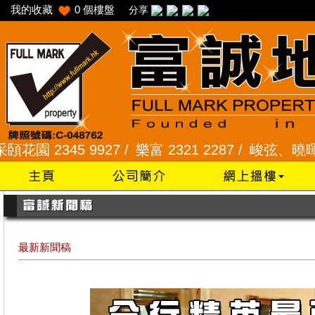
我的收藏
0
個樓盤
分享
 9927 /
樂富 2321 2287 /
峻弦、曉暉花園 2345 1
最新新聞稿