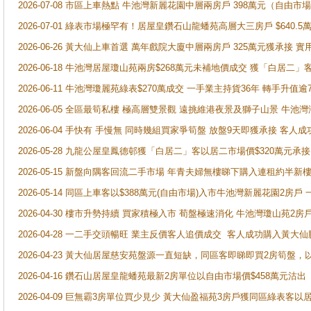
2026-07-08 市區上車熱點 牛池灣新麗花園中層兩房戶 398萬元（自
2026-07-01 綠表市場極罕有！居屋皇鑽石山龍蟠苑高層大三房戶 $640
2026-06-26 黃大仙上車首選 萬年戲院大廈中層兩房戶 325萬元獲承接 實
2026-06-18 牛池灣居屋瓊山苑兩房$268萬元未補地價成交 獲「白居二」
2026-06-11 牛池灣瓊麗苑綠表$270萬成交 一手業主持貨36年 轉手升值逾
2026-06-05 全區最筍私樓 極高層雙景觀 遠挑維港夜景及獅子山景 牛池
2026-06-04 手快有 手慢無 同時幾組買家爭筍盤 放盤9天即獲承接 
2026-05-28 九龍公屋皇鳳德邨獲「白居二」客以居二市場價$320萬元承接
2026-05-15 新盤向隅客回流二手市場 年青夫婦無樓睇下購入連租約半新
2026-05-14 同區上車客以$388萬元(自由市場)入市牛池灣新麗花園2房戶
2026-04-30 樓市升勢持續 買家積極入市 荀盤極速消化 牛池灣瓊山苑2
2026-04-28 一二手交頭暢旺 業主反價客人追價成交 客人成功購入黃大仙
2026-04-23 黃大仙居屋慈安苑盤源一直短缺，同區客即睇即買2房筍盤，
2026-04-16 鑽石山居屋皇龍蟠苑最新2房單位以自由市場價$458萬元沽出
2026-04-09 巨無霸3房單位買少見少 黃大仙盈福苑3房戶獲同區綠表客以