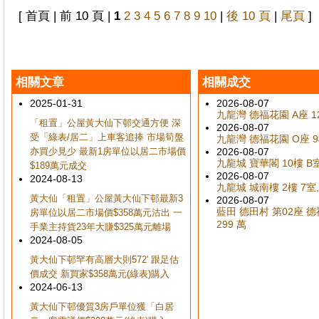
[ 首頁 | 前 10 頁 |
1
2
3
4
5
6
7
8
9
10
|
後 10 頁
|
尾頁
]
相關文章
相關成交
2025-01-31
2026-08-07
九龍灣 德福花園 A座 12
「租置」公屋黃大仙下邨交通方便 深
2026-08-07
受「綠表/居二」上車客追捧 市場筍盤
九龍灣 德福花園 O座 9樓
亦買少見少 最新1房單位以居二市場價
2026-08-07
九龍城 寶華閣 10樓 B室
$189萬元成交
2026-08-07
2024-08-13
九龍城 城南樓 2樓 7室,
黃大仙「租置」公屋黃大仙下邨最新3
2026-08-07
藍田 德田村 第02座 德禮
房單位以居二市場價$358萬元沽出 一
299 萬
手業主持貨23年大賺$325萬元離場
2024-08-05
黃大仙下邨罕有高層大則572' 跟足估
價成交 新買家$358萬元(綠表)購入
2024-06-13
黃大仙下邨優質3房戶單位獲「白居