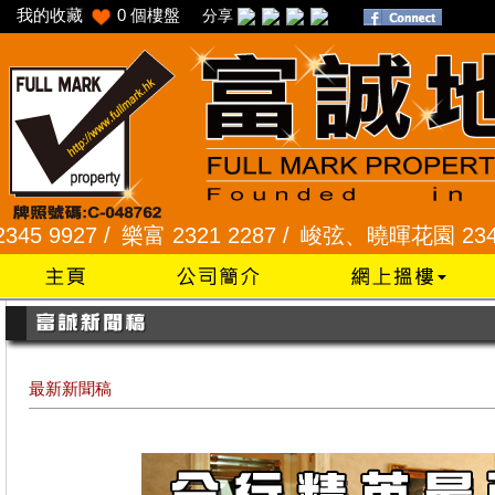
我的收藏
0
個樓盤
分享
 /
樂富 2321 2287 /
峻弦、曉暉花園 2345 1286 /
最新新聞稿