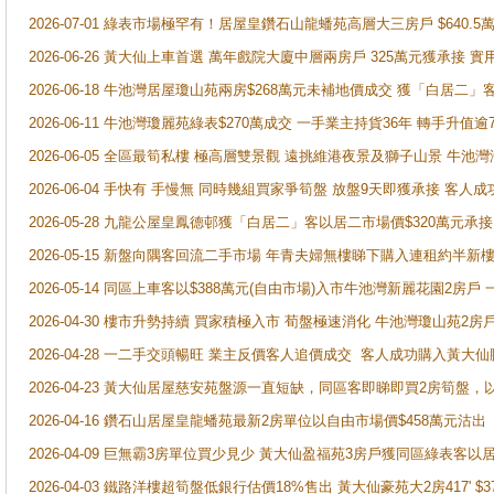
2026-07-01 綠表市場極罕有！居屋皇鑽石山龍蟠苑高層大三房戶 $640
2026-06-26 黃大仙上車首選 萬年戲院大廈中層兩房戶 325萬元獲承接 實
2026-06-18 牛池灣居屋瓊山苑兩房$268萬元未補地價成交 獲「白居二」
2026-06-11 牛池灣瓊麗苑綠表$270萬成交 一手業主持貨36年 轉手升值逾
2026-06-05 全區最筍私樓 極高層雙景觀 遠挑維港夜景及獅子山景 牛池
2026-06-04 手快有 手慢無 同時幾組買家爭筍盤 放盤9天即獲承接 
2026-05-28 九龍公屋皇鳳德邨獲「白居二」客以居二市場價$320萬元承接
2026-05-15 新盤向隅客回流二手市場 年青夫婦無樓睇下購入連租約半新
2026-05-14 同區上車客以$388萬元(自由市場)入市牛池灣新麗花園2房戶
2026-04-30 樓市升勢持續 買家積極入市 荀盤極速消化 牛池灣瓊山苑2
2026-04-28 一二手交頭暢旺 業主反價客人追價成交 客人成功購入黃大仙
2026-04-23 黃大仙居屋慈安苑盤源一直短缺，同區客即睇即買2房筍盤，
2026-04-16 鑽石山居屋皇龍蟠苑最新2房單位以自由市場價$458萬元沽出
2026-04-09 巨無霸3房單位買少見少 黃大仙盈福苑3房戶獲同區綠表客以
2026-04-03 鐵路洋樓超筍盤低銀行估價18%售出 黃大仙豪苑大2房417' $