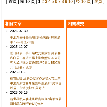
[ 首頁 | 前 10 頁 |
1
2
3
4
5
6
7
8
9
10
|
後 10 頁
|
尾頁
]
相關文章
相關成交
2026-07-30
牛池灣嘉峰臺高層2房綠表價418萬易
手 19年升值2.3倍
2025-12-07
近日綠表二手市場成交量激增 綠表客
和白居二客於市場上爭奪盤源 本公司
客人成功購入嘉峰臺3房2廁以$500萬
元（綠表）成交
2025-11-25
樓市回暖 綠表公屋客亦趁勢入市上車
牛池灣新世界居屋嘉峰臺最新2房單位
以居二市場價$395萬元沽出
2025-05-15
新世界私人參建居屋嘉峰臺2房單位最
新以$398萬元(綠表)售出