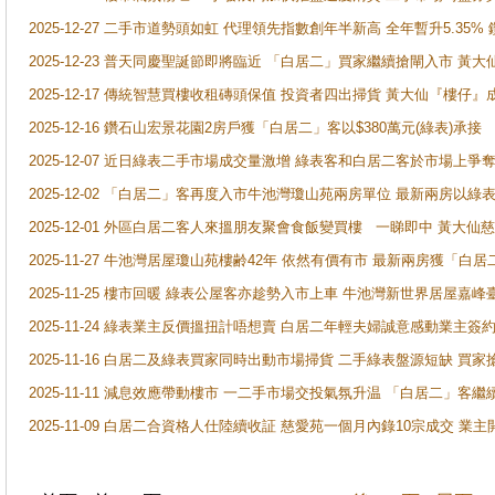
2025-12-27 二手市道勢頭如虹 代理領先指數創年半新高 全年暫升5.35
2025-12-23 普天同慶聖誕節即將臨近 「白居二」買家繼續搶閘入市 黃
2025-12-17 傳統智慧買樓收租磚頭保值 投資者四出掃貨 黃大仙『樓仔』
2025-12-16 鑽石山宏景花園2房戶獲「白居二」客以$380萬元(綠表)承接
2025-12-07 近日綠表二手市場成交量激增 綠表客和白居二客於市場上
2025-12-02 「白居二」客再度入市牛池灣瓊山苑兩房單位 最新兩房以綠表
2025-12-01 外區白居二客人來搵朋友聚會食飯變買樓 一睇即中 黃大仙
2025-11-27 牛池灣居屋瓊山苑樓齢42年 依然有價有市 最新兩房獲「白居
2025-11-25 樓市回暖 綠表公屋客亦趁勢入市上車 牛池灣新世界居屋嘉
2025-11-24 綠表業主反價搵扭計唔想賣 白居二年輕夫婦誠意感動業主簽約 
2025-11-16 白居二及綠表買家同時出動市場掃貨 二手綠表盤源短缺 
2025-11-11 減息效應帶動樓市 一二手市場交投氣氛升温 「白居二」
2025-11-09 白居二合資格人仕陸續收証 慈愛苑一個月內錄10宗成交 業