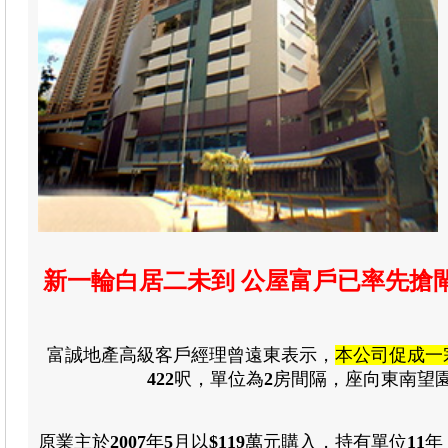
新一輪白居二未到 公屋富戶已率先搶
富誠地產高級客戶經理曾遠東表示，
本公司促成一
422
呎，單位為
2
房間隔
，
座向東南望
原業主於
2007
年
5
月
以
$119
萬元購入，持有單位
11
年