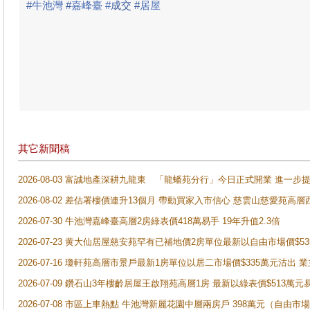
#
牛池灣
#
嘉峰臺
#
成
交
#
居屋
其它新聞稿
2026-08-03 富誠地產深耕九龍東 「龍蟠苑分行」今日正式開業 進
2026-08-02 差估署樓價連升13個月 帶動買家入市信心 慈雲山慈愛苑高層
2026-07-30 牛池灣嘉峰臺高層2房綠表價418萬易手 19年升值2.3倍
2026-07-23 黄大仙居屋慈安苑罕有已補地價2房單位最新以自由市場價$5
2026-07-16 瓊軒苑高層市景戶最新1房單位以居二市場價$335萬元沽出 業
2026-07-09 鑽石山3年樓齡居屋王啟翔苑高層1房 最新以綠表價$513萬元
2026-07-08 市區上車熱點 牛池灣新麗花園中層兩房戶 398萬元（自