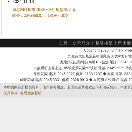
2024-11-18
減息利好樓市 供樓平過租樓盤湧現 嘉
峰臺大2房$450萬元（綠表）成交
主頁
|
公司簡介
|
精選樓盤
|
田土廳
Copyright 2026 Fullmark 
九龍黃大仙鳳凰新村環鳳街18號A地下 電話：232
九龍鑽石山龍蟠苑商場107號舖 電話：2345 303
九龍鑽石山斧山道185號宏景花園A2號舖 電話: 2345 2229 傳真: 
采頣花園 電話: 2345 9927 傳真: 3188 1237 ◆ 樂富 電話: 2321 
威豪花園 電話: 2345 3331 傳真: 2328 9913 ◆ 星河明居/悅庭軒 電話: 2116
本網頁內容所提供資料，僅作參考用途。若因錯漏而引致任何不便或損失，本網頁
使用條款
私隱政策聲明