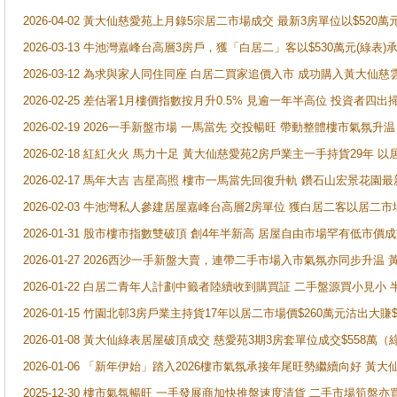
2026-04-02 黃大仙慈愛苑上月錄5宗居二市場成交 最新3房單位以$520萬
2026-03-13 牛池灣嘉峰台高層3房戶，獲「白居二」客以$530萬元(綠表)
2026-03-12 為求與家人同住同座 白居二買家追價入市 成功購入黃大仙
2026-02-25 差估署1月樓價指數按月升0.5% 見逾一年半高位 投資
2026-02-19 2026一手新盤市場 一馬當先 交投暢旺 帶動整體樓市氣氛
2026-02-18 紅紅火火 馬力十足 黃大仙慈愛苑2房戶業主一手持貨29年 以
2026-02-17 馬年大吉 吉星高照 樓市一馬當先回復升軌 鑽石山宏景花園
2026-02-03 牛池灣私人參建居屋嘉峰台高層2房單位 獲白居二客以居二市
2026-01-31 股市樓市指數雙破頂 創4年半新高 居屋自由市場罕有低市價
2026-01-27 2026西沙一手新盤大賣，連帶二手市場入市氣氛亦同步升
2026-01-22 白居二青年人計劃中籤者陸續收到購買証 二手盤源買小見小
2026-01-15 竹園北邨3房戶業主持貨17年以居二市場價$260萬元沽出大賺$
2026-01-08 黃大仙綠表居屋破頂成交 慈愛苑3期3房套單位成交$558萬（
2026-01-06 「新年伊始」踏入2026樓市氣氛承接年尾旺勢繼續向好 
2025-12-30 樓市氣氛暢旺 一手發展商加快推盤速度清貨 二手市場筍