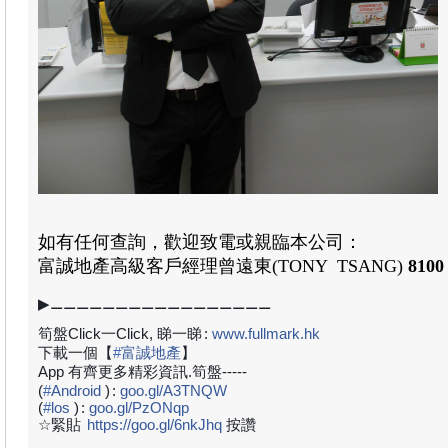
如有任何查詢，歡迎致電或親臨本公司：
富誠地產高級客戶經理曾遠東
(TONY TSANG)
8100
▶⚊⚊⚊⚊⚊⚊⚊⚊⚊⚊⚊⚊⚊⚊⚊⚊⚊
筍盤Click一Click, 睇一睇
:
www.fullmark.hk
下載一個【
#
富誠地產
】
App 有齊更多精彩資訊.筍盤-----
(
#
Android
)
:
goo.gl/A3TNQW
(
#
los
)
:
goo.gl/PzONqp
☆緊貼
https://goo.gl/6nkJhq
按讚