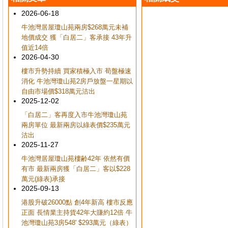
2026-06-18
牛池灣居屋瓊山苑兩房$268萬元未補
地價成交 獲「白居二」客承接 43年升
值近14倍
2026-04-30
樓市升勢持續 買家積極入市 荀盤極速
消化 牛池灣瓊山苑2房戶放盤一星期以
自由市場價$318萬元沽出
2025-12-02
「白居二」客再度入市牛池灣瓊山苑
兩房單位 最新兩房以綠表價$235萬元
沽出
2025-11-27
牛池灣居屋瓊山苑樓齢42年 依然有價
有市 最新兩房獲「白居二」客以$228
萬元(綠表)承接
2025-09-13
港股升破26000點 創4年新高 樓市反應
正面 長情業主持貨42年大賺約12倍 牛
池灣瓊山苑3房548' $293萬元（綠表）