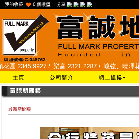
我的收藏
0
個樓盤
分享
 9927 /
樂富 2321 2287 /
峻弦、曉暉花園 2345 1
最新新聞稿