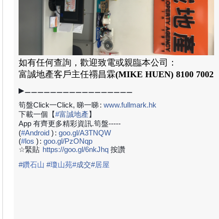
如有任何查詢，歡迎致電或親臨本公司：
富誠地產
客戶
主任禤昌霖
(MIKE HUEN)
8100 7002
▶⚊⚊⚊⚊⚊⚊⚊⚊⚊⚊⚊⚊⚊⚊⚊⚊⚊
筍盤Click一Click, 睇一睇
:
www.fullmark.hk
下載一個【
#
富誠地產
】
App 有齊更多精彩資訊.筍盤-----
(
#
Android
)
:
goo.gl/A3TNQW
(
#
los
)
:
goo.gl/PzONqp
☆緊貼
https://goo.gl/6nkJhq
按讚
#
鑽石山
#
瓊山苑
#
成
交
#
居屋