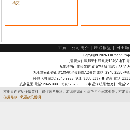
成交
主頁
|
公司簡介
|
精選樓盤
|
田土廳
Copyright 2026 Fullmark 
九龍黃大仙鳳凰新村環鳳街18號A地下 電話：232
九龍鑽石山龍蟠苑商場107號舖 電話：2345 303
九龍鑽石山斧山道185號宏景花園A2號舖 電話: 2345 2229 傳真: 
采頣花園 電話: 2345 9927 傳真: 3188 1237 ◆ 樂富 電話: 2321 
威豪花園 電話: 2345 3331 傳真: 2328 9913 ◆ 星河明居/悅庭軒 電話: 2116
本網頁內容所提供資料，僅作參考用途。若因錯漏而引致任何不便或損失，本網頁
使用條款
私隱政策聲明