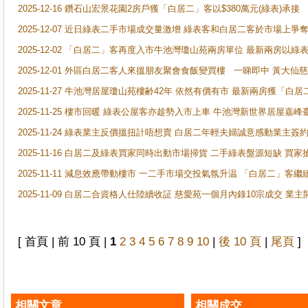
2025-12-16 鑽石山宏景花園2房戶獲「白居二」客以$380萬元(綠表)承接
2025-12-07 近日綠表二手市場成交量激增 綠表客和白居二客於市場上
2025-12-02 「白居二」客再度入市牛池灣瓊山苑兩房單位 最新兩房以綠表
2025-12-01 外區白居二客人來搵朋友聚會食飯變買樓 一睇即中 黃大仙
2025-11-27 牛池灣居屋瓊山苑樓齢42年 依然有價有市 最新兩房獲「白居
2025-11-25 樓市回暖 綠表公屋客亦趁勢入市上車 牛池灣新世界居屋嘉
2025-11-24 綠表業主反價搵扭計唔想賣 白居二年輕夫婦誠意感動業主簽約 
2025-11-16 白居二及綠表買家同時出動市場掃貨 二手綠表盤源短缺 
2025-11-11 減息效應帶動樓市 一二手市場交投氣氛升温 「白居二」
2025-11-09 白居二合資格人仕陸續收証 慈愛苑一個月內錄10宗成交 業
[ 首頁 | 前 10 頁 |
1
2
3
4
5
6
7
8
9
10
|
後 10 頁
|
尾頁
]
相關文章
相關成交