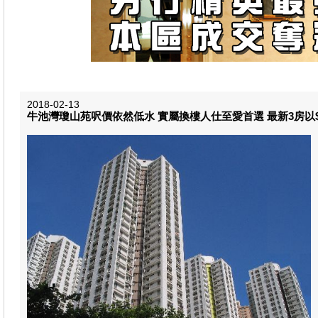
2018-02-13
牛池灣瓊山苑呎價依然低水 實屬換樓人仕至愛首選 最新3房以$57