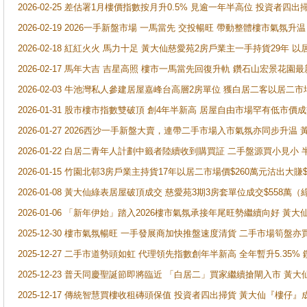
2026-02-25 差估署1月樓價指數按月升0.5% 見逾一年半高位 投資
2026-02-19 2026一手新盤市場 一馬當先 交投暢旺 帶動整體樓市氣氛
2026-02-18 紅紅火火 馬力十足 黃大仙慈愛苑2房戶業主一手持貨29年 以
2026-02-17 馬年大吉 吉星高照 樓市一馬當先回復升軌 鑽石山宏景花園
2026-02-03 牛池灣私人參建居屋嘉峰台高層2房單位 獲白居二客以居二市
2026-01-31 股市樓市指數雙破頂 創4年半新高 居屋自由市場罕有低市價
2026-01-27 2026西沙一手新盤大賣，連帶二手市場入市氣氛亦同步升
2026-01-22 白居二青年人計劃中籤者陸續收到購買証 二手盤源買小見小
2026-01-15 竹園北邨3房戶業主持貨17年以居二市場價$260萬元沽出大賺$
2026-01-08 黃大仙綠表居屋破頂成交 慈愛苑3期3房套單位成交$558萬（
2026-01-06 「新年伊始」踏入2026樓市氣氛承接年尾旺勢繼續向好 
2025-12-30 樓市氣氛暢旺 一手發展商加快推盤速度清貨 二手市場筍
2025-12-27 二手市道勢頭如虹 代理領先指數創年半新高 全年暫升5.35
2025-12-23 普天同慶聖誕節即將臨近 「白居二」買家繼續搶閘入市 黃
2025-12-17 傳統智慧買樓收租磚頭保值 投資者四出掃貨 黃大仙『樓仔』