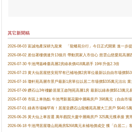
其它新聞稿
2026-08-03 富誠地產深耕九龍東 「龍蟠苑分行」今日正式開業 進
2026-08-02 差估署樓價連升13個月 帶動買家入市信心 慈雲山慈愛苑高層
2026-07-30 牛池灣嘉峰臺高層2房綠表價418萬易手 19年升值2.3倍
2026-07-23 黄大仙居屋慈安苑罕有已補地價2房單位最新以自由市場價$5
2026-07-16 瓊軒苑高層市景戶最新1房單位以居二市場價$335萬元沽出 業
2026-07-09 鑽石山3年樓齡居屋王啟翔苑高層1房 最新以綠表價$513萬元
2026-07-08 市區上車熱點 牛池灣新麗花園中層兩房戶 398萬元（自
2026-07-01 綠表市場極罕有！居屋皇鑽石山龍蟠苑高層大三房戶 $640
2026-06-26 黃大仙上車首選 萬年戲院大廈中層兩房戶 325萬元獲承接 實
2026-06-18 牛池灣居屋瓊山苑兩房$268萬元未補地價成交 獲「白居二」