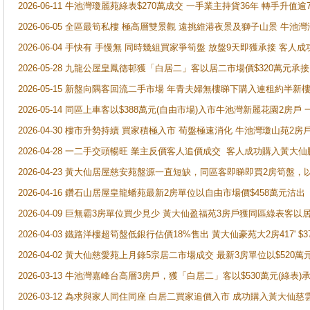
2026-06-11 牛池灣瓊麗苑綠表$270萬成交 一手業主持貨36年 轉手升值逾
2026-06-05 全區最筍私樓 極高層雙景觀 遠挑維港夜景及獅子山景 牛池
2026-06-04 手快有 手慢無 同時幾組買家爭筍盤 放盤9天即獲承接 
2026-05-28 九龍公屋皇鳳德邨獲「白居二」客以居二市場價$320萬元承接
2026-05-15 新盤向隅客回流二手市場 年青夫婦無樓睇下購入連租約半新
2026-05-14 同區上車客以$388萬元(自由市場)入市牛池灣新麗花園2房戶
2026-04-30 樓市升勢持續 買家積極入市 荀盤極速消化 牛池灣瓊山苑2
2026-04-28 一二手交頭暢旺 業主反價客人追價成交 客人成功購入黃大仙
2026-04-23 黃大仙居屋慈安苑盤源一直短缺，同區客即睇即買2房筍盤，
2026-04-16 鑽石山居屋皇龍蟠苑最新2房單位以自由市場價$458萬元沽出
2026-04-09 巨無霸3房單位買少見少 黃大仙盈福苑3房戶獲同區綠表客以
2026-04-03 鐵路洋樓超筍盤低銀行估價18%售出 黃大仙豪苑大2房417' $
2026-04-02 黃大仙慈愛苑上月錄5宗居二市場成交 最新3房單位以$520萬
2026-03-13 牛池灣嘉峰台高層3房戶，獲「白居二」客以$530萬元(綠表)
2026-03-12 為求與家人同住同座 白居二買家追價入市 成功購入黃大仙