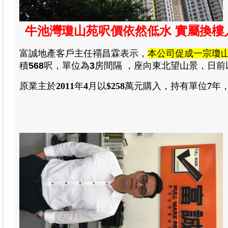
牛池灣瓊山苑呎價依然低水 實屬換樓人仕
富誠地產
客戶主任禤昌霖
表示，
本公司促成一宗瓊
積
568
呎，單位為
3
房間隔
，
座向東北
望山景，日前
原業主於
2011
年
4
月以
$258
萬元購入
，
持有單位
7
年