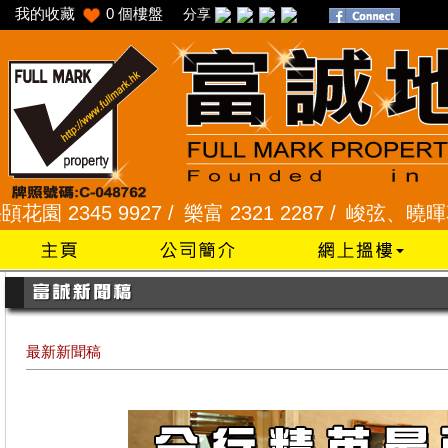
我的收藏
0
個樓盤
分享
45 9927 /
樂富 2321 2287 /
峻弦、曉暉花園 2345 
最新新聞稿