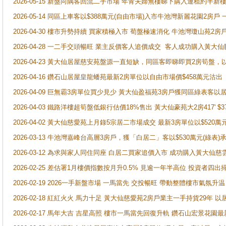
2026-05-15 新盤向隅客回流二手市場 年青夫婦無樓睇下購入連租約半新
2026-05-14 同區上車客以$388萬元(自由市場)入市牛池灣新麗花園2房戶
2026-04-30 樓市升勢持續 買家積極入市 荀盤極速消化 牛池灣瓊山苑2
2026-04-28 一二手交頭暢旺 業主反價客人追價成交 客人成功購入黃大仙
2026-04-23 黃大仙居屋慈安苑盤源一直短缺，同區客即睇即買2房筍盤，
2026-04-16 鑽石山居屋皇龍蟠苑最新2房單位以自由市場價$458萬元沽出
2026-04-09 巨無霸3房單位買少見少 黃大仙盈福苑3房戶獲同區綠表客以
2026-04-03 鐵路洋樓超筍盤低銀行估價18%售出 黃大仙豪苑大2房417' $
2026-04-02 黃大仙慈愛苑上月錄5宗居二市場成交 最新3房單位以$520萬
2026-03-13 牛池灣嘉峰台高層3房戶，獲「白居二」客以$530萬元(綠表)
2026-03-12 為求與家人同住同座 白居二買家追價入市 成功購入黃大仙
2026-02-25 差估署1月樓價指數按月升0.5% 見逾一年半高位 投資
2026-02-19 2026一手新盤市場 一馬當先 交投暢旺 帶動整體樓市氣氛
2026-02-18 紅紅火火 馬力十足 黃大仙慈愛苑2房戶業主一手持貨29年 以
2026-02-17 馬年大吉 吉星高照 樓市一馬當先回復升軌 鑽石山宏景花園