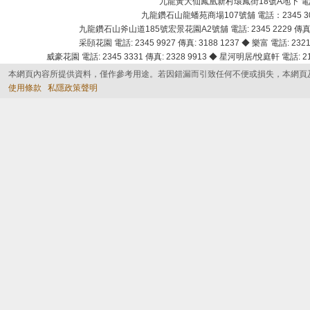
九龍黃大仙鳳凰新村環鳳街18號A地下 電話：232
九龍鑽石山龍蟠苑商場107號舖 電話：2345 303
九龍鑽石山斧山道185號宏景花園A2號舖 電話: 2345 2229 傳真: 
采頣花園 電話: 2345 9927 傳真: 3188 1237 ◆ 樂富 電話: 2321 
威豪花園 電話: 2345 3331 傳真: 2328 9913 ◆ 星河明居/悅庭軒 電話: 2116
本網頁內容所提供資料，僅作參考用途。若因錯漏而引致任何不便或損失，本網頁
使用條款
私隱政策聲明