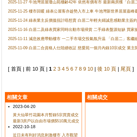
2025-11-27 牛池灣居屋瓊山苑樓齢42年 依然有價有市 最新兩房獲「白居
2025-11-25 樓市回暖 綠表公屋客亦趁勢入市上車 牛池灣新世界居屋嘉
2025-11-24 綠表業主反價搵扭計唔想賣 白居二年輕夫婦誠意感動業主簽約 
2025-11-16 白居二及綠表買家同時出動市場掃貨 二手綠表盤源短缺 
2025-11-11 減息效應帶動樓市 一二手市場交投氣氛升温 「白居二」
2025-11-09 白居二合資格人仕陸續收証 慈愛苑一個月內錄10宗成交 業
[ 首頁 | 前 10 頁 |
1
2
3
4
5
6
7
8
9
10
|
後 10 頁
|
尾頁
]
相關文章
相關成交
2023-04-20
黃大仙翠竹花園本月暫錄5宗買賣成交
最新3房戶以自由市場價$510萬元成交
2022-10-18
近日未有利好消息刺激樓市 入市觀望