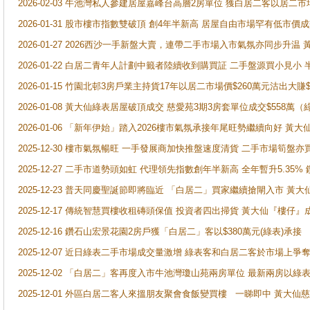
2026-02-03 牛池灣私人參建居屋嘉峰台高層2房單位 獲白居二客以居二市
2026-01-31 股市樓市指數雙破頂 創4年半新高 居屋自由市場罕有低市價
2026-01-27 2026西沙一手新盤大賣，連帶二手市場入市氣氛亦同步升
2026-01-22 白居二青年人計劃中籤者陸續收到購買証 二手盤源買小見小
2026-01-15 竹園北邨3房戶業主持貨17年以居二市場價$260萬元沽出大賺$
2026-01-08 黃大仙綠表居屋破頂成交 慈愛苑3期3房套單位成交$558萬（
2026-01-06 「新年伊始」踏入2026樓市氣氛承接年尾旺勢繼續向好 
2025-12-30 樓市氣氛暢旺 一手發展商加快推盤速度清貨 二手市場筍
2025-12-27 二手市道勢頭如虹 代理領先指數創年半新高 全年暫升5.35
2025-12-23 普天同慶聖誕節即將臨近 「白居二」買家繼續搶閘入市 黃
2025-12-17 傳統智慧買樓收租磚頭保值 投資者四出掃貨 黃大仙『樓仔』
2025-12-16 鑽石山宏景花園2房戶獲「白居二」客以$380萬元(綠表)承接
2025-12-07 近日綠表二手市場成交量激增 綠表客和白居二客於市場上
2025-12-02 「白居二」客再度入市牛池灣瓊山苑兩房單位 最新兩房以綠表
2025-12-01 外區白居二客人來搵朋友聚會食飯變買樓 一睇即中 黃大仙