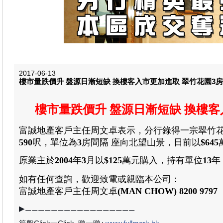
2017-06-13
樓市量跌價升 盤源日漸短缺 換樓客入市更加進取 翠竹花園3房以
樓市量跌價升 盤源日漸短缺 換樓客
富誠地產客戶主任周文卓表示
，分行錄得一宗翠竹
590
呎，單位為
3
房間隔
座向北望山景
，
日前以
$645
原業主於
2004
年
3
月以
$125
萬元購入
，
持有單位
13
年
如有任何查詢，歡迎致電或親臨本公司：
富誠地產
客戶主任周文卓
(MAN CHOW) 8200 9797
▶⚊⚊⚊⚊⚊⚊⚊⚊⚊⚊⚊⚊⚊⚊⚊⚊⚊