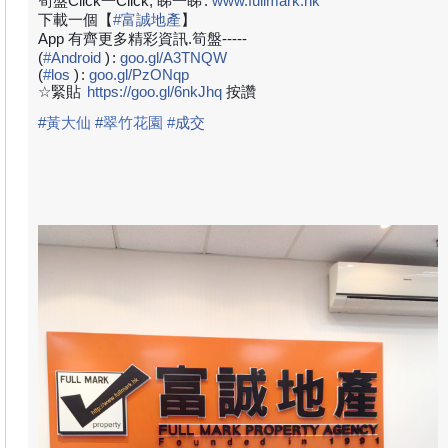
筍盤Click一Click, 睇一睇
:
www.fullmark.hk
下載一個【
#
富誠地產
】
App 有齊更多精彩資訊.筍盤-----
(
#
Android
)
:
goo.gl/A3TNQW
(
#
los
)
:
goo.gl/PzONqp
☆緊貼
https://goo.gl/6nkJhq
按讚
#
黃大仙
#
翠竹花園
#
成
交