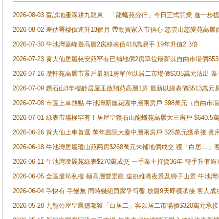
2026-08-03 富誠地產深耕九龍東 「龍蟠苑分行」今日正式開業 進
2026-08-02 差估署樓價連升13個月 帶動買家入市信心 慈雲山慈愛苑高層
2026-07-30 牛池灣嘉峰臺高層2房綠表價418萬易手 19年升值2.3倍
2026-07-23 黄大仙居屋慈安苑罕有已補地價2房單位最新以自由市場價$5
2026-07-16 瓊軒苑高層市景戶最新1房單位以居二市場價$335萬元沽出 業
2026-07-09 鑽石山3年樓齡居屋王啟翔苑高層1房 最新以綠表價$513萬元
2026-07-08 市區上車熱點 牛池灣新麗花園中層兩房戶 398萬元（自
2026-07-01 綠表市場極罕有！居屋皇鑽石山龍蟠苑高層大三房戶 $640
2026-06-26 黃大仙上車首選 萬年戲院大廈中層兩房戶 325萬元獲承接 實
2026-06-18 牛池灣居屋瓊山苑兩房$268萬元未補地價成交 獲「白居二」
2026-06-11 牛池灣瓊麗苑綠表$270萬成交 一手業主持貨36年 轉手升值逾
2026-06-05 全區最筍私樓 極高層雙景觀 遠挑維港夜景及獅子山景 牛池
2026-06-04 手快有 手慢無 同時幾組買家爭筍盤 放盤9天即獲承接 
2026-05-28 九龍公屋皇鳳德邨獲「白居二」客以居二市場價$320萬元承接