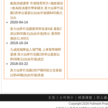
氣氛持續濃厚 市場憧景明天<施政報告
>會為暗淡樓市帶來曙光 黃大仙翠竹花
園2房單位最新以自由市場價$450萬元
沽出
2020-04-14
黃大仙翠竹花園實用率高達9成 最新2
房以$500萬元(自由市場)售出 實用呎
價@11,600元
2019-10-24
九成按揭降低入場門檻 上車客即睇即
還價 黃大仙翠竹花園2房單位最新以
$508萬元(自由市場)成交
2018-03-22
黃大仙翠竹花園2房戶獲同區分支家庭
以$540萬(自由市場)承接
主頁
|
公司簡介
|
精選樓盤
|
田土廳
Copyright 2026 Fullmark 