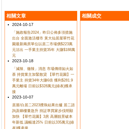
相關文章
相關成交
2024-10-17
「施政報告2024」昨日公佈多項措施
出台 全面激活樓市 黃大仙居屋翠竹花
園最新兩房單位以居二市場價$223萬
元沽出 一手業主持貨35年 大賺$188萬
元
2023-10-18
「減辣、徹辣」消息 市場傳得如火如
荼 持貨業主加緊散貸 【翠竹花園】一
手業主 持貨34年大賺6倍 獲利$281.9
萬元離場 日前以$328萬元(綠表)獲承
接
2023-10-07
居屋/白居二2023攪珠結果出爐 居二諮
詢及睇樓量急升 持証準買家步伐明顯
加快 【翠竹花園】3房 高層靚景破本
年新低 議幅達25% 日前以335萬元(綠
表)獲承接