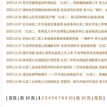
2025-12-23 普天同慶聖誕節即將臨近 「白居二」買家繼續搶閘入市 黃
2025-12-17 傳統智慧買樓收租磚頭保值 投資者四出掃貨 黃大仙『樓仔』
2025-12-16 鑽石山宏景花園2房戶獲「白居二」客以$380萬元(綠表)承接
2025-12-07 近日綠表二手市場成交量激增 綠表客和白居二客於市場上
2025-12-02 「白居二」客再度入市牛池灣瓊山苑兩房單位 最新兩房以綠表
2025-12-01 外區白居二客人來搵朋友聚會食飯變買樓 一睇即中 黃大仙
2025-11-27 牛池灣居屋瓊山苑樓齢42年 依然有價有市 最新兩房獲「白居
2025-11-25 樓市回暖 綠表公屋客亦趁勢入市上車 牛池灣新世界居屋嘉
2025-11-24 綠表業主反價搵扭計唔想賣 白居二年輕夫婦誠意感動業主簽約 
2025-11-16 白居二及綠表買家同時出動市場掃貨 二手綠表盤源短缺 
2025-11-11 減息效應帶動樓市 一二手市場交投氣氛升温 「白居二」
2025-11-09 白居二合資格人仕陸續收証 慈愛苑一個月內錄10宗成交 業
[ 首頁 | 前 10 頁 |
1
2
3
4
5
6
7
8
9
10
|
後 10 頁
|
尾頁
]