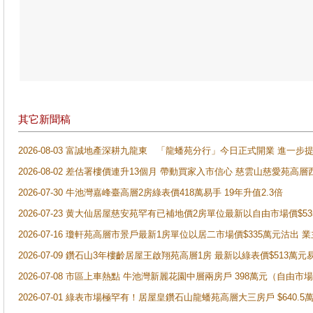
其它新聞稿
2026-08-03 富誠地產深耕九龍東 「龍蟠苑分行」今日正式開業 進
2026-08-02 差估署樓價連升13個月 帶動買家入市信心 慈雲山慈愛苑高層
2026-07-30 牛池灣嘉峰臺高層2房綠表價418萬易手 19年升值2.3倍
2026-07-23 黄大仙居屋慈安苑罕有已補地價2房單位最新以自由市場價$5
2026-07-16 瓊軒苑高層市景戶最新1房單位以居二市場價$335萬元沽出 業
2026-07-09 鑽石山3年樓齡居屋王啟翔苑高層1房 最新以綠表價$513萬元
2026-07-08 市區上車熱點 牛池灣新麗花園中層兩房戶 398萬元（自
2026-07-01 綠表市場極罕有！居屋皇鑽石山龍蟠苑高層大三房戶 $640