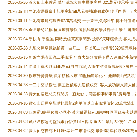
2026-06-26 黃大仙上車首選 萬年戲院大廈中層兩房戶 325萬元獲承接 實
2026-06-18 牛池灣居屋瓊山苑兩房$268萬元未補地價成交 獲「白居二」
2026-06-11 牛池灣瓊麗苑綠表$270萬成交 一手業主持貨36年 轉手升值逾
2026-06-05 全區最筍私樓 極高層雙景觀 遠挑維港夜景及獅子山景 牛池
2026-06-04 手快有 手慢無 同時幾組買家爭筍盤 放盤9天即獲承接 
2026-05-28 九龍公屋皇鳳德邨獲「白居二」客以居二市場價$320萬元承接
2026-05-15 新盤向隅客回流二手市場 年青夫婦無樓睇下購入連租約半新
2026-05-14 同區上車客以$388萬元(自由市場)入市牛池灣新麗花園2房戶
2026-04-30 樓市升勢持續 買家積極入市 荀盤極速消化 牛池灣瓊山苑2
2026-04-28 一二手交頭暢旺 業主反價客人追價成交 客人成功購入黃大仙
2026-04-23 黃大仙居屋慈安苑盤源一直短缺，同區客即睇即買2房筍盤，
2026-04-16 鑽石山居屋皇龍蟠苑最新2房單位以自由市場價$458萬元沽出
2026-04-09 巨無霸3房單位買少見少 黃大仙盈福苑3房戶獲同區綠表客以
2026-04-03 鐵路洋樓超筍盤低銀行估價18%售出 黃大仙豪苑大2房417' $
2026-04-02 黃大仙慈愛苑上月錄5宗居二市場成交 最新3房單位以$520萬