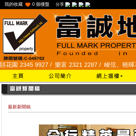
我的收藏
0
個樓盤
分享
45 9927 /
樂富 2321 2287 /
峻弦、曉暉花園 2345 
最新新聞稿