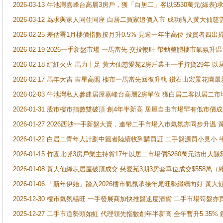
2026-03-13 牛池灣嘉峰台高層3房戶，獲「白居二」客以$530萬元(綠表)
2026-03-12 為求與家人同住同座 白居二買家追價入市 成功購入黃大仙
2026-02-25 差估署1月樓價指數按月升0.5% 見逾一年半高位 投資
2026-02-19 2026一手新盤市場 一馬當先 交投暢旺 帶動整體樓市氣氛
2026-02-18 紅紅火火 馬力十足 黃大仙慈愛苑2房戶業主一手持貨29年 以
2026-02-17 馬年大吉 吉星高照 樓市一馬當先回復升軌 鑽石山宏景花園
2026-02-03 牛池灣私人參建居屋嘉峰台高層2房單位 獲白居二客以居二市
2026-01-31 股市樓市指數雙破頂 創4年半新高 居屋自由市場罕有低市價
2026-01-27 2026西沙一手新盤大賣，連帶二手市場入市氣氛亦同步升
2026-01-22 白居二青年人計劃中籤者陸續收到購買証 二手盤源買小見小
2026-01-15 竹園北邨3房戶業主持貨17年以居二市場價$260萬元沽出大賺$
2026-01-08 黃大仙綠表居屋破頂成交 慈愛苑3期3房套單位成交$558萬（
2026-01-06 「新年伊始」踏入2026樓市氣氛承接年尾旺勢繼續向好 
2025-12-30 樓市氣氛暢旺 一手發展商加快推盤速度清貨 二手市場筍
2025-12-27 二手市道勢頭如虹 代理領先指數創年半新高 全年暫升5.35