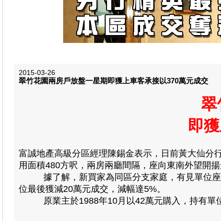
2015-03-26
翠竹花園兩房戶放盤一星期即獲上車客承接以370萬元成交
翠
即獲
富誠地產高級分區經理陳錫金表示，日前黃大仙分
用面積480方呎，兩房兩廳間隔，座向東南外望開揚景
據了解，新買家為同區分支家庭，有見單位座向東
位最後獲減20萬元成交，減幅達5%。
原業主於1988年10月以42萬元購入，持有單位