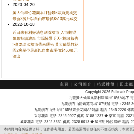
2023-04-20
黃大仙翠竹花園本月暫錄5宗買賣成交
最新3房戶以自由市場價$510萬元成交
2022-10-18
近日未有利好消息刺激樓市 入市觀望
氣氛持續濃厚 市場憧景明天<施政報告
>會為暗淡樓市帶來曙光 黃大仙翠竹花
園2房單位最新以自由市場價$450萬元
沽出
主頁
|
公司簡介
|
精選樓盤
|
田土廳
Copyright 2026 Fullmark 
九龍黃大仙鳳凰新村環鳳街18號A地下 電話：232
九龍鑽石山龍蟠苑商場107號舖 電話：2345 303
九龍鑽石山斧山道185號宏景花園A2號舖 電話: 2345 2229 傳真: 
采頣花園 電話: 2345 9927 傳真: 3188 1237 ◆ 樂富 電話: 2321 
威豪花園 電話: 2345 3331 傳真: 2328 9913 ◆ 星河明居/悅庭軒 電話: 2116
本網頁內容所提供資料，僅作參考用途。若因錯漏而引致任何不便或損失，本網頁