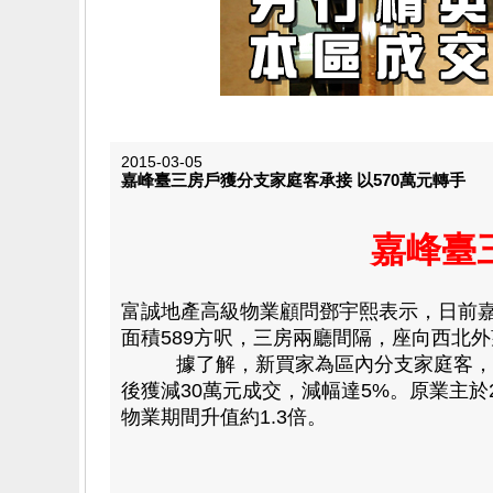
2015-03-05
嘉峰臺三房戶獲分支家庭客承接 以570萬元轉手
嘉峰臺
富誠地產高級物業顧問鄧宇熙表示，日前嘉
面積589方呎，三房兩廳間隔，座向西北外望
據了解，新買家為區內分支家庭客，有見
後獲減30萬元成交，減幅達5%。
原業主於
物業期間升值約1.3倍。