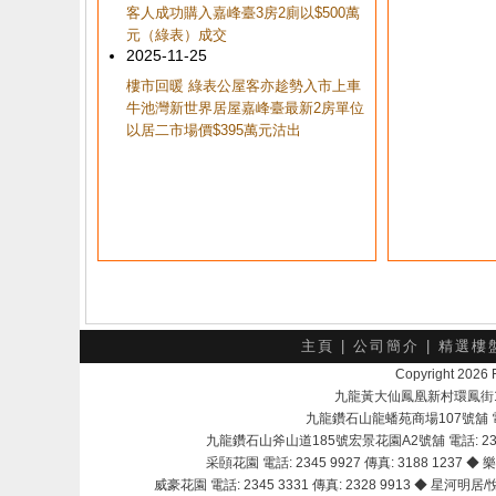
客人成功購入嘉峰臺3房2廁以$500萬
元（綠表）成交
2025-11-25
樓市回暖 綠表公屋客亦趁勢入市上車
牛池灣新世界居屋嘉峰臺最新2房單位
以居二市場價$395萬元沽出
主頁
|
公司簡介
|
精選樓
Copyright 202
九龍黃大仙鳳凰新村環鳳街18號A
九龍鑽石山龍蟠苑商場107號舖 電話：
九龍鑽石山斧山道185號宏景花園A2號舖 電話: 2345 
采頣花園 電話: 2345 9927 傳真: 3188 1237 ◆ 樂
威豪花園 電話: 2345 3331 傳真: 2328 9913 ◆ 星河明居/悅庭