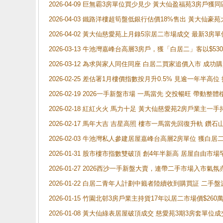
2026-04-09 巨無霸3房單位買少見少 黃大仙盈福苑3房戶
2026-04-03 鐵路洋樓超筍盤低銀行估價18%售出 黃大仙豪苑大2
2026-04-02 黃大仙慈愛苑上月錄5宗居二市場成交 最新3房單
2026-03-13 牛池灣嘉峰台高層3房戶，獲「白居二」客以$53
2026-03-12 為求與家人同住同座 白居二買家追價入市 成
2026-02-25 差估署1月樓價指數按月升0.5% 見逾一
2026-02-19 2026一手新盤市場 一馬當先 交投暢旺 帶
2026-02-18 紅紅火火 馬力十足 黃大仙慈愛苑2房戶業主一手
2026-02-17 馬年大吉 吉星高照 樓市一馬當先回復升軌 
2026-02-03 牛池灣私人參建居屋嘉峰台高層2房單位 獲白
2026-01-31 股市樓市指數雙破頂 創4年半新高 居屋自由市
2026-01-27 2026西沙一手新盤大賣，連帶二手市場入市
2026-01-22 白居二青年人計劃中籤者陸續收到購買証 二
2026-01-15 竹園北邨3房戶業主持貨17年以居二市場價$260
2026-01-08 黃大仙綠表居屋破頂成交 慈愛苑3期3房套單位成