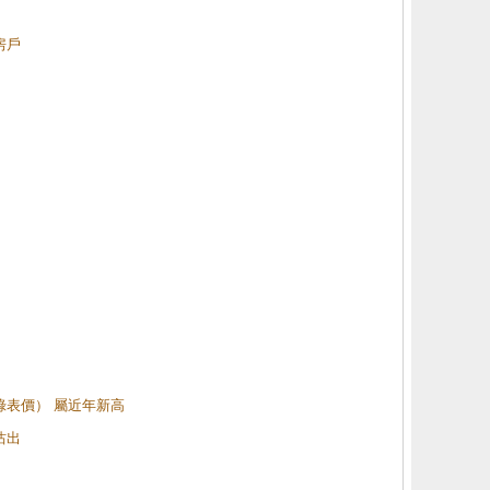
房戶
（綠表價） 屬近年新高
沽出