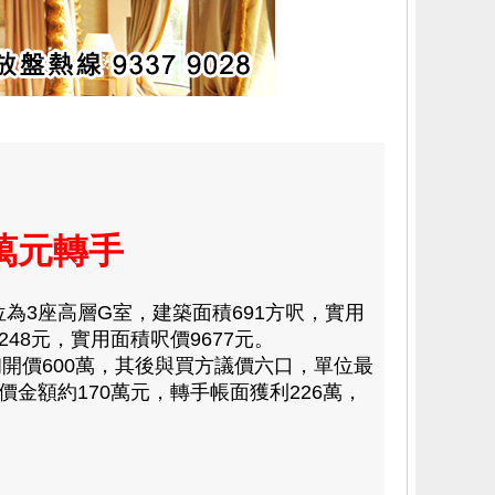
萬元轉手
3座高層G室，建築面積691方呎，實用
48元，實用面積呎價9677元。
價600萬，其後與買方議價六口，單位最
價金額約170萬元，轉手帳面獲利226萬，