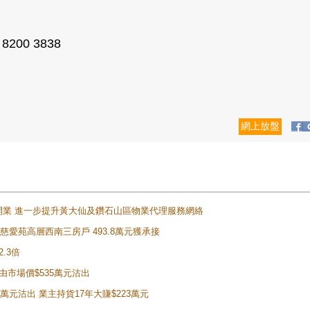
00 3838
網上放盤
正式開業 進一步提升黃大仙及鑽石山區物業代理服務網絡
雲山慈愛苑高層西南三房戶 493.8萬元獲承接
2.3倍
自由市場價$535萬元沽出
5萬元沽出 業主持貨17年大賺$223萬元