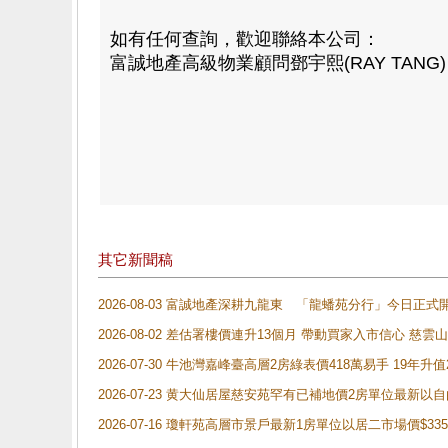
如有任何查詢，歡迎聯絡本公司：
富誠地產高級物業顧問鄧宇熙(RAY TANG) 82
其它新聞稿
2026-08-03 富誠地產深耕九龍東 「龍蟠苑分行」今日
2026-08-02 差估署樓價連升13個月 帶動買家入市信心 慈
2026-07-30 牛池灣嘉峰臺高層2房綠表價418萬易手 19年升值
2026-07-23 黄大仙居屋慈安苑罕有已補地價2房單位最新以
2026-07-16 瓊軒苑高層市景戶最新1房單位以居二市場價$33