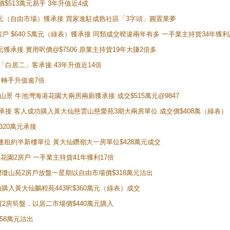
價$513萬元易手 3年升值近4成
398萬元（自由市場）獲承接 買家進駐成熟社區「3字頭」圓置業夢
房戶 $640.5萬元（綠表）獲承接 同類成交暌違兩年有多 一手業主持貨34年獲利
萬元獲承接 實用呎價@$7506 原業主持貨19年大賺2倍多
 獲「白居二」客承接 43年升值近14倍
年 轉手升值逾7倍
子山景 牛池灣海港花園大兩房兩廁獲承接 成交$515萬元@9847
天即獲承接 客人成功購入黃大仙慈雲山慈愛苑3期大兩房單位 成交價$408萬（綠表）
320萬元承接
購入連租約半新樓單位 黃大仙鑽嶺大一房單位$428萬元成交
新麗花園2房戶 一手業主持貨41年獲利17倍
牛池灣瓊山苑2房戶放盤一星期以自由市場價$318萬元沽出
成功購入黃大仙鵬程苑443呎$360萬元（綠表）成交
即買2房筍盤，以居二市場價$440萬元購入
458萬元沽出