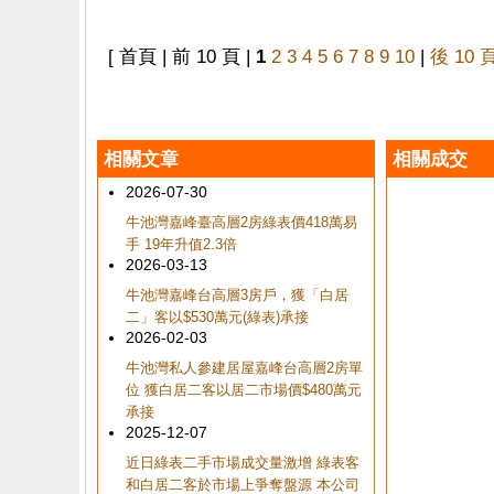
[ 首頁 | 前 10 頁 |
1
2
3
4
5
6
7
8
9
10
|
後 10 
相關文章
相關成交
2026-07-30
牛池灣嘉峰臺高層2房綠表價418萬易
手 19年升值2.3倍
2026-03-13
牛池灣嘉峰台高層3房戶，獲「白居
二」客以$530萬元(綠表)承接
2026-02-03
牛池灣私人參建居屋嘉峰台高層2房單
位 獲白居二客以居二市場價$480萬元
承接
2025-12-07
近日綠表二手市場成交量激增 綠表客
和白居二客於市場上爭奪盤源 本公司