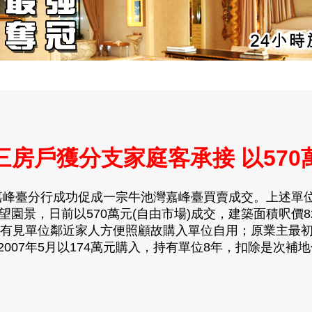
三房戶獲分支家庭客承接 以570
峰臺分行成功促成一宗牛池灣嘉峰臺買賣成交。上述單位為
園景，日前以570萬元(自由市場)成交，建築面積呎價82
單位鄰近家人方便照顧故購入單位自用；原業主最初開
2007年5月以174萬元購入，持有單位8年，扣除是次補地