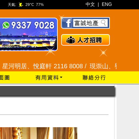
中文
|
ENG
天氣:
29°C
77%
悅庭軒 2116 8008 /
現崇山、譽港灣 2345 9926