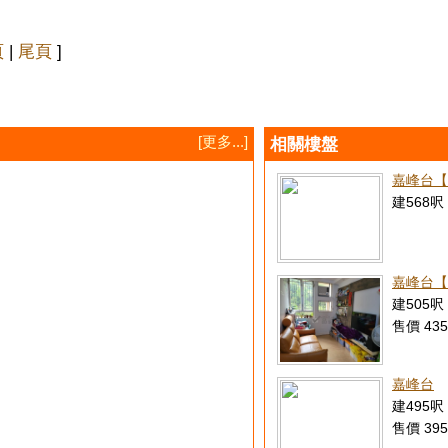
頁
|
尾頁
]
[更多...]
相關樓盤
嘉峰台【
建568呎 
嘉峰台【
建505呎 
售價 435
嘉峰台
建495呎 
售價 395