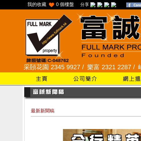
我的收藏
0
個樓盤
分享
采頣花園 2345 9927 /
樂富 2321 2287 /
峻弦、曉暉花
最新新聞稿