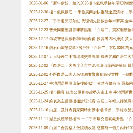
2026-01-06 「新年伊始」踏入2026樓市氣氛承接年尾旺
2025-12-30 樓市氣氛暢旺 一手發展商加快推盤速度清貨
2025-12-27 二手市道勢頭如虹 代理領先指數創年半新高 全
2025-12-23 普天同慶聖誕節即將臨近 「白居二」買家繼
2025-12-17 傳統智慧買樓收租磚頭保值 投資者四出掃貨 
2025-12-16 鑽石山宏景花園2房戶獲「白居二」客以$380萬元
2025-12-07 近日綠表二手市場成交量激增 綠表客和白居
2025-12-02 「白居二」客再度入市牛池灣瓊山苑兩房單位 
2025-12-01 外區白居二客人來搵朋友聚會食飯變買樓 一睇
2025-11-27 牛池灣居屋瓊山苑樓齢42年 依然有價有市 最
2025-11-25 樓市回暖 綠表公屋客亦趁勢入市上車 牛池
2025-11-24 綠表業主反價搵扭計唔想賣 白居二年輕夫婦誠意
2025-11-16 白居二及綠表買家同時出動市場掃貨 二手綠
2025-11-11 減息效應帶動樓市 一二手市場交投氣氛升温
2025-11-09 白居二合資格人仕陸續收証 慈愛苑一個月內錄