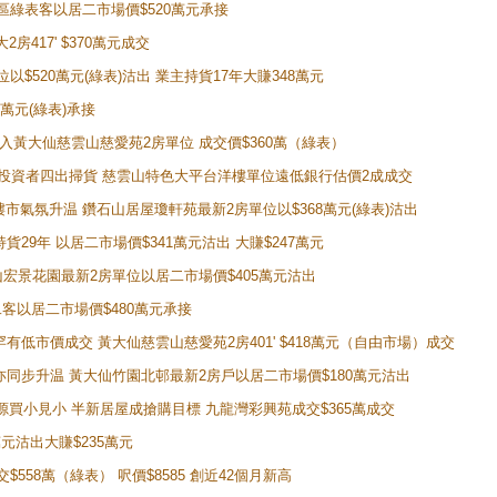
獲同區綠表客以居二市場價$520萬元承接
房417' $370萬元成交
位以$520萬元(綠表)沽出 業主持貨17年大賺348萬元
0萬元(綠表)承接
功購入黃大仙慈雲山慈愛苑2房單位 成交價$360萬（綠表）
年半高位 投資者四出掃貨 慈雲山特色大平台洋樓單位遠低銀行估價2成成交
動整體樓市氣氛升温 鑽石山居屋瓊軒苑最新2房單位以$368萬元(綠表)沽出
持貨29年 以居二市場價$341萬元沽出 大賺$247萬元
鑽石山宏景花園最新2房單位以居二市場價$405萬元沽出
居二客以居二市場價$480萬元承接
場罕有低市價成交 黃大仙慈雲山慈愛苑2房401' $418萬元（自由市場）成交
氣氛亦同步升温 黃大仙竹園北邨最新2房戶以居二市場價$180萬元沽出
手盤源買小見小 半新居屋成搶購目標 九龍灣彩興苑成交$365萬成交
萬元沽出大賺$235萬元
交$558萬（綠表） 呎價$8585 創近42個月新高