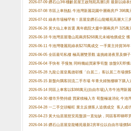
2026-07-09 鑽石山3年樓齡居屋王啟翔苑高層1房 最新以綠表
2026-07-08 市區上車熱點 牛池灣新麗花園中層兩房戶 
2026-07-01 綠表市場極罕有！居屋皇鑽石山龍蟠苑高層大三
2026-06-26 黃大仙上車首選 萬年戲院大廈中層兩房戶 325
2026-06-18 牛池灣居屋瓊山苑兩房$268萬元未補地價成交
2026-06-11 牛池灣瓊麗苑綠表$270萬成交 一手業主持貨36
2026-06-05 全區最筍私樓 極高層雙景觀 遠挑維港夜景及獅
2026-06-04 手快有 手慢無 同時幾組買家爭筍盤 放盤9
2026-05-28 九龍公屋皇鳳德邨獲「白居二」客以居二市場價$
2026-05-15 新盤向隅客回流二手市場 年青夫婦無樓睇下
2026-05-14 同區上車客以$388萬元(自由市場)入市牛池灣
2026-04-30 樓市升勢持續 買家積極入市 荀盤極速消化 
2026-04-28 一二手交頭暢旺 業主反價客人追價成交 客人
2026-04-23 黃大仙居屋慈安苑盤源一直短缺，同區客即睇
2026-04-16 鑽石山居屋皇龍蟠苑最新2房單位以自由市場價$