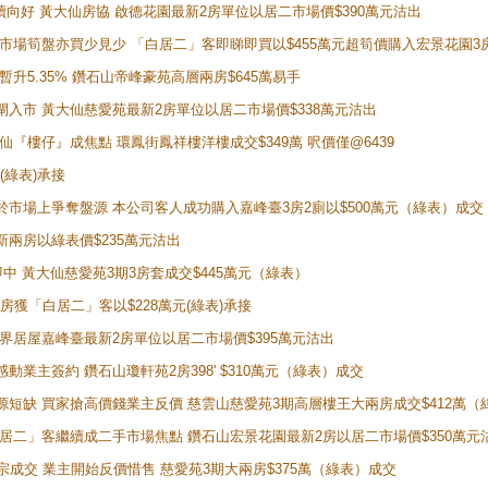
勢繼續向好 黃大仙房協 啟德花園最新2房單位以居二市場價$390萬元沽出
 二手市場筍盤亦買少見少 「白居二」客即睇即買以$455萬元超筍價購入宏景花園3
年暫升5.35% 鑽石山帝峰豪苑高層兩房$645萬易手
續搶閘入市 黃大仙慈愛苑最新2房單位以居二市場價$338萬元沽出
黃大仙『樓仔』成焦點 環鳳街鳳祥樓洋樓成交$349萬 呎價僅@6439
(綠表)承接
二客於市場上爭奪盤源 本公司客人成功購入嘉峰臺3房2廁以$500萬元（綠表）成交
最新兩房以綠表價$235萬元沽出
即中 黃大仙慈愛苑3期3房套成交$445萬元（綠表）
新兩房獲「白居二」客以$228萬元(綠表)承接
灣新世界居屋嘉峰臺最新2房單位以居二市場價$395萬元沽出
感動業主簽約 鑽石山瓊軒苑2房398' $310萬元（綠表）成交
表盤源短缺 買家搶高價錢業主反價 慈雲山慈愛苑3期高層樓王大兩房成交$412萬
 「白居二」客繼續成二手市場焦點 鑽石山宏景花園最新2房以居二市場價$350萬元
10宗成交 業主開始反價惜售 慈愛苑3期大兩房$375萬（綠表）成交