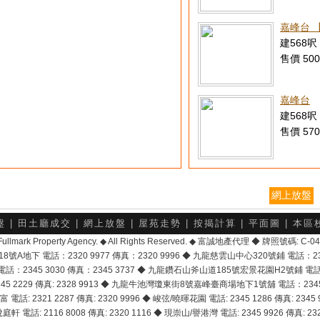
嘉峰台 
建568呎 
售價 500
嘉峰台
建568呎 
售價 570
網上放盤
盤
|
田土廳成交
|
網上放盤
|
屋苑走勢
|
按揭計算
|
平面圖
|
本區
6 Fullmark Property Agency. ◆ All Rights Reserved. ◆ 富誠地產代理 ◆ 牌照號碼: C
地下 電話：2320 9977 傳真：2320 9996 ◆ 九龍慈雲山中心320號鋪 電話：2328 
2345 3030 傳真：2345 3737 ◆ 九龍鑽石山斧山道185號宏景花園H2號鋪 電話：25
2229 傳真: 2328 9913 ◆ 九龍牛池灣瓊東街8號嘉峰臺商場地下1號舖 電話：2345 168
富 電話: 2321 2287 傳真: 2320 9996 ◆ 峻弦/曉暉花園 電話: 2345 1286 傳真: 2345 9
軒 電話: 2116 8008 傳真: 2320 1116 ◆ 現崇山/譽港灣 電話: 2345 9926 傳真: 2328