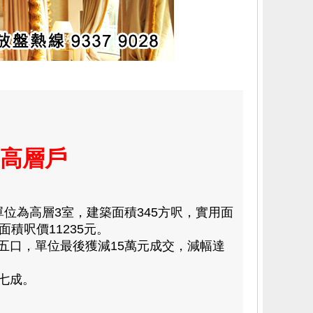
廈高層戶
位為高層3室，建築面積345方呎，實用面
積呎價11235元。
口，單位最後獲減15萬元成交，減幅達
七成。