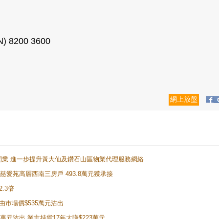
200 3600
網上放盤
正式開業 進一步提升黃大仙及鑽石山區物業代理服務網絡
雲山慈愛苑高層西南三房戶 493.8萬元獲承接
2.3倍
自由市場價$535萬元沽出
5萬元沽出 業主持貨17年大賺$223萬元