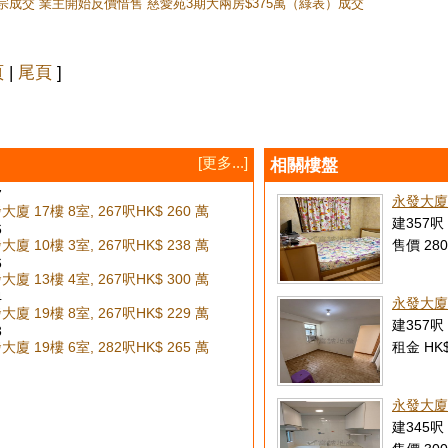
10宗成交 業主開始反價惜售 慈愛苑3期大兩房$375萬（綠表）成交
頁
|
尾頁
]
[更多...]
相關樓盤
7
永發大廈
廈 17樓 8室, 267呎
HK$ 260 萬
建357呎 
6
廈 10樓 3室, 267呎
HK$ 238 萬
售價 280
6
廈 13樓 4室, 267呎
HK$ 300 萬
4
永發大廈
廈 19樓 8室, 267呎
HK$ 229 萬
建357呎 
3
廈 19樓 6室, 282呎
HK$ 265 萬
租金 HK$
永發大廈
建345呎 