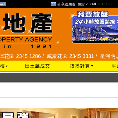
分享給朋友
恒指:
25,668.03
137.75
 1286 /
威豪花園 2345 3331 /
星河明居、悅庭軒 2