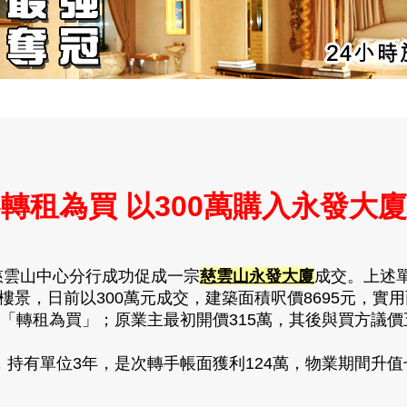
轉租為買 以300萬購入永發大
慈雲山中心分行成功促成一宗
慈雲山永發大廈
成交。上述單
景，日前以300萬元成交，建築面積呎價8695元，實用面
租為買」；原業主最初開價315萬，其後與買方議價五
，持有單位3年，是次轉手帳面獲利124萬，物業期間升值