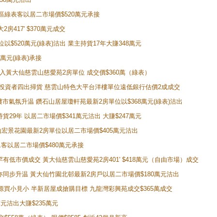
獲同區綠表客以居二市場價$520萬元承接
房417' $370萬元成交
位以$520萬元(綠表)沽出 業主持貨17年大賺348萬元
0萬元(綠表)承接
功購入黃大仙慈雲山慈愛苑2房單位 成交價$360萬（綠表）
年半高位 投資者四出掃貨 慈雲山特色大平台洋樓單位遠低銀行估價2成成交
動整體樓市氣氛升温 鑽石山居屋瓊軒苑最新2房單位以$368萬元(綠表)沽出
持貨29年 以居二市場價$341萬元沽出 大賺$247萬元
鑽石山宏景花園最新2房單位以居二市場價$405萬元沽出
居二客以居二市場價$480萬元承接
場罕有低市價成交 黃大仙慈雲山慈愛苑2房401' $418萬元（自由市場）成交
氣氛亦同步升温 黃大仙竹園北邨最新2房戶以居二市場價$180萬元沽出
手盤源買小見小 半新居屋成搶購目標 九龍灣彩興苑成交$365萬成交
萬元沽出大賺$235萬元