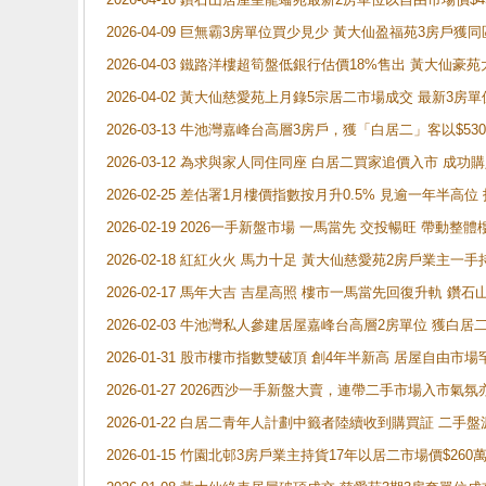
2026-04-09 巨無霸3房單位買少見少 黃大仙盈福苑3房戶
2026-04-03 鐵路洋樓超筍盤低銀行估價18%售出 黃大仙豪苑大2
2026-04-02 黃大仙慈愛苑上月錄5宗居二市場成交 最新3房單
2026-03-13 牛池灣嘉峰台高層3房戶，獲「白居二」客以$53
2026-03-12 為求與家人同住同座 白居二買家追價入市 成
2026-02-25 差估署1月樓價指數按月升0.5% 見逾一
2026-02-19 2026一手新盤市場 一馬當先 交投暢旺 帶
2026-02-18 紅紅火火 馬力十足 黃大仙慈愛苑2房戶業主一手
2026-02-17 馬年大吉 吉星高照 樓市一馬當先回復升軌 
2026-02-03 牛池灣私人參建居屋嘉峰台高層2房單位 獲白
2026-01-31 股市樓市指數雙破頂 創4年半新高 居屋自由市
2026-01-27 2026西沙一手新盤大賣，連帶二手市場入市
2026-01-22 白居二青年人計劃中籤者陸續收到購買証 二
2026-01-15 竹園北邨3房戶業主持貨17年以居二市場價$260