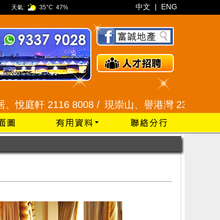
中文
|
ENG
天氣:
35°C
47%
116 8008 /
現崇山、譽港灣 2345 9926 /
藍田 2