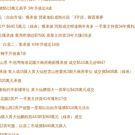
價$513萬元易手 3年升值近4成
398萬元（自由市場）獲承接 買家進駐成熟社區「3字頭」圓置業夢
房戶 $640.5萬元（綠表）獲承接 同類成交暌違兩年有多 一手業主持貨34年獲利
萬元獲承接 實用呎價@$7506 原業主持貨19年大賺2倍多
 獲「白居二」客承接 43年升值近14倍
年 轉手升值逾7倍
子山景 牛池灣海港花園大兩房兩廁獲承接 成交$515萬元@9847
天即獲承接 客人成功購入黃大仙慈雲山慈愛苑3期大兩房單位 成交價$408萬（綠表）
320萬元承接
購入連租約半新樓單位 黃大仙鑽嶺大一房單位$428萬元成交
新麗花園2房戶 一手業主持貨41年獲利17倍
牛池灣瓊山苑2房戶放盤一星期以自由市場價$318萬元沽出
成功購入黃大仙鵬程苑443呎$360萬元（綠表）成交
即買2房筍盤，以居二市場價$440萬元購入
458萬元沽出