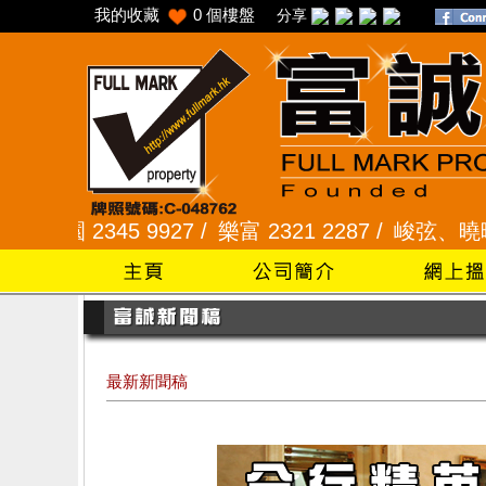
我的收藏
0
個樓盤
分享
345 9927 /
樂富 2321 2287 /
峻弦、曉暉花園 2345
最新新聞稿