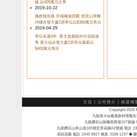
接 以405萬元出售
2019-10-22
施政報告後 市場極速回暖 慈雲山單幢
洋樓永發大廈2房單位以$380萬元售出
2019-04-29
單位未滿3年, 業主負責額外印花稅放
售 黃大仙永發大廈2房單位最新以
$400萬元售出
主頁
|
公司簡介
|
精選樓
Copyright 202
九龍黃大仙鳳凰新村環鳳街18號A
九龍鑽石山龍蟠苑商場107號舖 電話：
九龍鑽石山斧山道185號宏景花園A2號舖 電話: 2345 
采頣花園 電話: 2345 9927 傳真: 3188 1237 ◆ 樂