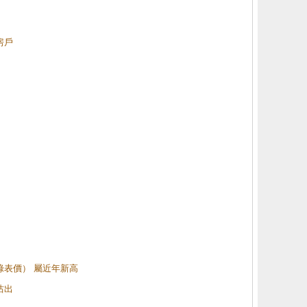
房戶
（綠表價） 屬近年新高
沽出