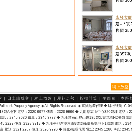
售價 300
永發大廈
建-- / 實
售價 350
永發大廈
建357呎 
售價 300
網上放盤
盤
|
田土廳成交
|
網上放盤
|
屋苑走勢
|
按揭計算
|
平面圖
|
本區
6 Fullmark Property Agency. ◆ All Rights Reserved. ◆ 富誠地產代理 ◆ 牌照號碼: C
地下 電話：2320 9977 傳真：2320 9996 ◆ 九龍慈雲山中心320號鋪 電話：2328 
2345 3030 傳真：2345 3737 ◆ 九龍鑽石山斧山道185號宏景花園H2號鋪 電話：25
2229 傳真: 2328 9913 ◆ 九龍牛池灣瓊東街8號嘉峰臺商場地下1號舖 電話：2345 168
富 電話: 2321 2287 傳真: 2320 9996 ◆ 峻弦/曉暉花園 電話: 2345 1286 傳真: 2345 9