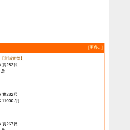
[更多...]
【富誠實盤】
/ 實282呎
 萬
/ 實282呎
 11000 /月
/ 實267呎