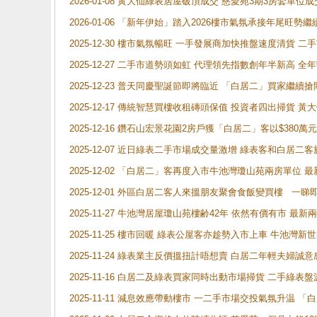
2026-01-08 黃大仙綠表居屋破頂成交 慈愛苑3期3房套單位成
2026-01-06 「新年伊始」踏入2026樓市氣氛承接年尾旺
2025-12-30 樓市氣氛暢旺 一手發展商加快推盤速度清貨
2025-12-27 二手市道勢頭如虹 代理領先指數創年半新高 全
2025-12-23 普天同慶聖誕節即將臨近 「白居二」買家繼
2025-12-17 傳統智慧買樓收租磚頭保值 投資者四出掃貨 
2025-12-16 鑽石山宏景花園2房戶獲「白居二」客以$380萬元
2025-12-07 近日綠表二手市場成交量激增 綠表客和白居
2025-12-02 「白居二」客再度入市牛池灣瓊山苑兩房單位 
2025-12-01 外區白居二客人來搵朋友聚會食飯變買樓 一睇
2025-11-27 牛池灣居屋瓊山苑樓齢42年 依然有價有市 最
2025-11-25 樓市回暖 綠表公屋客亦趁勢入市上車 牛池
2025-11-24 綠表業主反價搵扭計唔想賣 白居二年輕夫婦誠意
2025-11-16 白居二及綠表買家同時出動市場掃貨 二手綠
2025-11-11 減息效應帶動樓市 一二手市場交投氣氛升温