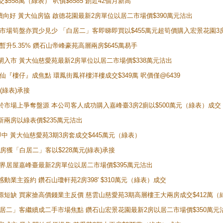
交$558萬（綠表） 呎價$8585 創近42個月新高
勢繼續向好 黃大仙房協 啟德花園最新2房單位以居二市場價$390萬元沽出
 二手市場筍盤亦買少見少 「白居二」客即睇即買以$455萬元超筍價購入宏景花園3
年暫升5.35% 鑽石山帝峰豪苑高層兩房$645萬易手
續搶閘入市 黃大仙慈愛苑最新2房單位以居二市場價$338萬元沽出
黃大仙『樓仔』成焦點 環鳳街鳳祥樓洋樓成交$349萬 呎價僅@6439
(綠表)承接
二客於市場上爭奪盤源 本公司客人成功購入嘉峰臺3房2廁以$500萬元（綠表）成交
最新兩房以綠表價$235萬元沽出
即中 黃大仙慈愛苑3期3房套成交$445萬元（綠表）
新兩房獲「白居二」客以$228萬元(綠表)承接
灣新世界居屋嘉峰臺最新2房單位以居二市場價$395萬元沽出
感動業主簽約 鑽石山瓊軒苑2房398' $310萬元（綠表）成交
表盤源短缺 買家搶高價錢業主反價 慈雲山慈愛苑3期高層樓王大兩房成交$412萬
 「白居二」客繼續成二手市場焦點 鑽石山宏景花園最新2房以居二市場價$350萬元