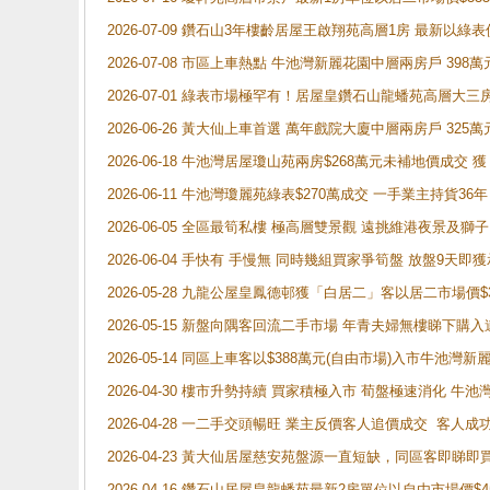
2026-07-09 鑽石山3年樓齡居屋王啟翔苑高層1房 最新以綠表
2026-07-08 市區上車熱點 牛池灣新麗花園中層兩房戶 
2026-07-01 綠表市場極罕有！居屋皇鑽石山龍蟠苑高層大三
2026-06-26 黃大仙上車首選 萬年戲院大廈中層兩房戶 325
2026-06-18 牛池灣居屋瓊山苑兩房$268萬元未補地價成交
2026-06-11 牛池灣瓊麗苑綠表$270萬成交 一手業主持貨36
2026-06-05 全區最筍私樓 極高層雙景觀 遠挑維港夜景及獅
2026-06-04 手快有 手慢無 同時幾組買家爭筍盤 放盤9
2026-05-28 九龍公屋皇鳳德邨獲「白居二」客以居二市場價$
2026-05-15 新盤向隅客回流二手市場 年青夫婦無樓睇下
2026-05-14 同區上車客以$388萬元(自由市場)入市牛池灣
2026-04-30 樓市升勢持續 買家積極入市 荀盤極速消化 
2026-04-28 一二手交頭暢旺 業主反價客人追價成交 客人
2026-04-23 黃大仙居屋慈安苑盤源一直短缺，同區客即睇
2026-04-16 鑽石山居屋皇龍蟠苑最新2房單位以自由市場價$