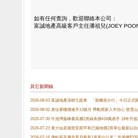
如有任何查詢，歡迎聯絡本公司：
富誠地產高級客戶主任潘祖兒(JOEY POON) 8
其它新聞稿
2026-08-03 富誠地產深耕九龍東 「龍蟠苑分行」今日
2026-08-02 差估署樓價連升13個月 帶動買家入市信心 慈
2026-07-30 牛池灣嘉峰臺高層2房綠表價418萬易手 19年升值
2026-07-23 黄大仙居屋慈安苑罕有已補地價2房單位最新以
2026-07-16 瓊軒苑高層市景戶最新1房單位以居二市場價$33