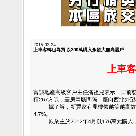
2015-02-24
上車客轉租為買 以300萬購入永發大廈高層戶
上車客
富誠地產高級客戶主任潘祖兒表示，日前
積267方呎，壹房兩廳間隔，座向西北外望樓
據了解，新買家有見樓價越等越高故「轉
4.7%。
原業主於2012年4月以176萬元購入