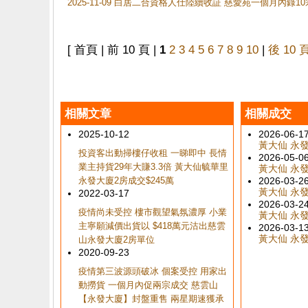
2025-11-09 白居二合資格人仕陸續收証 慈愛苑一個月內錄
[ 首頁 | 前 10 頁 |
1
2
3
4
5
6
7
8
9
10
|
後 10 
相關文章
相關成交
2025-10-12
2026-06-1
黃大仙 永發大
投資客出動掃樓仔收租 一睇即中 長情
2026-05-0
業主持貨29年大賺3.3倍 黃大仙毓華里
黃大仙 永發大
永發大廈2房成交$245萬
2026-03-2
黃大仙 永發大
2022-03-17
2026-03-2
疫情尚未受控 樓市觀望氣氛濃厚 小業
黃大仙 永發大
主寧願減價出貨以 $418萬元沽出慈雲
2026-03-1
黃大仙 永發大
山永發大廈2房單位
2020-09-23
疫情第三波源頭破冰 個案受控 用家出
動撈貨 一個月內促兩宗成交 慈雲山
【永發大廈】封盤重售 兩星期速獲承