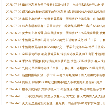
2026-07-16 瓊軒苑高層市景戶最新1房單位以居二市場價$335萬元沽出 業
2026-07-09 鑽石山3年樓齡居屋王啟翔苑高層1房 最新以綠表價$513萬元
2026-07-08 市區上車熱點 牛池灣新麗花園中層兩房戶 398萬元（自
2026-07-01 綠表市場極罕有！居屋皇鑽石山龍蟠苑高層大三房戶 $640
2026-06-26 黃大仙上車首選 萬年戲院大廈中層兩房戶 325萬元獲承接 實
2026-06-18 牛池灣居屋瓊山苑兩房$268萬元未補地價成交 獲「白居二」
2026-06-11 牛池灣瓊麗苑綠表$270萬成交 一手業主持貨36年 轉手升值逾
2026-06-05 全區最筍私樓 極高層雙景觀 遠挑維港夜景及獅子山景 牛池
2026-06-04 手快有 手慢無 同時幾組買家爭筍盤 放盤9天即獲承接 
2026-05-28 九龍公屋皇鳳德邨獲「白居二」客以居二市場價$320萬元承接
2026-05-15 新盤向隅客回流二手市場 年青夫婦無樓睇下購入連租約半新
2026-05-14 同區上車客以$388萬元(自由市場)入市牛池灣新麗花園2房戶
2026-04-30 樓市升勢持續 買家積極入市 荀盤極速消化 牛池灣瓊山苑2
2026-04-28 一二手交頭暢旺 業主反價客人追價成交 客人成功購入黃大仙
2026-04-23 黃大仙居屋慈安苑盤源一直短缺，同區客即睇即買2房筍盤，