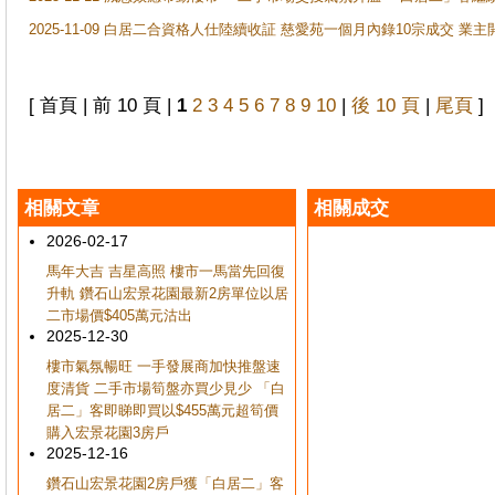
2025-11-09 白居二合資格人仕陸續收証 慈愛苑一個月內錄10宗成交 業
[ 首頁 | 前 10 頁 |
1
2
3
4
5
6
7
8
9
10
|
後 10 頁
|
尾頁
]
相關文章
相關成交
2026-02-17
馬年大吉 吉星高照 樓市一馬當先回復
升軌 鑽石山宏景花園最新2房單位以居
二市場價$405萬元沽出
2025-12-30
樓市氣氛暢旺 一手發展商加快推盤速
度清貨 二手市場筍盤亦買少見少 「白
居二」客即睇即買以$455萬元超筍價
購入宏景花園3房戶
2025-12-16
鑽石山宏景花園2房戶獲「白居二」客