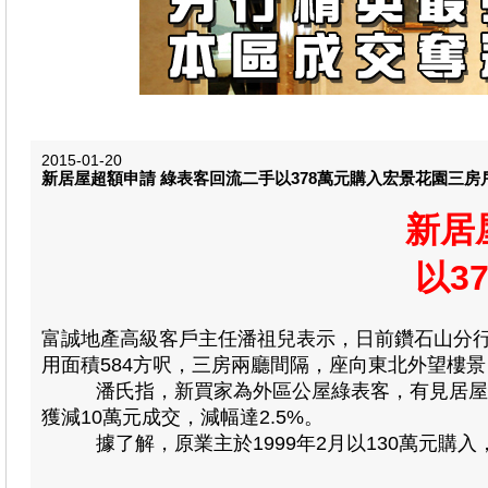
2015-01-20
新居屋超額申請 綠表客回流二手以378萬元購入宏景花園三房
新居
以3
富誠地產高級客戶主任潘祖兒表示，日前鑽石山分
用面積584方呎，三房兩廳間隔，座向東北外望樓景，
潘氏指，新買家為外區公屋綠表客，有見居屋申請
獲減10萬元成交，減幅達2.5%。
據了解，原業主於1999年2月以130萬元購入，