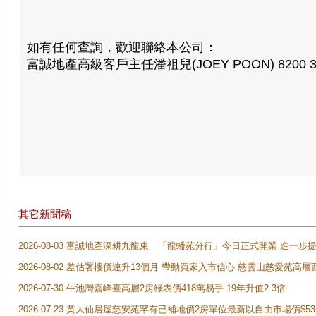
如有任何查詢，歡迎聯絡本公司：
富誠地產高級客戶主任潘祖兒(JOEY POON) 8200 3
其它新聞稿
2026-08-03 富誠地產深耕九龍東 「龍蟠苑分行」今日正式開業 進
2026-08-02 差估署樓價連升13個月 帶動買家入市信心 慈雲山慈愛苑高層
2026-07-30 牛池灣嘉峰臺高層2房綠表價418萬易手 19年升值2.3倍
2026-07-23 黄大仙居屋慈安苑罕有已補地價2房單位最新以自由市場價$5