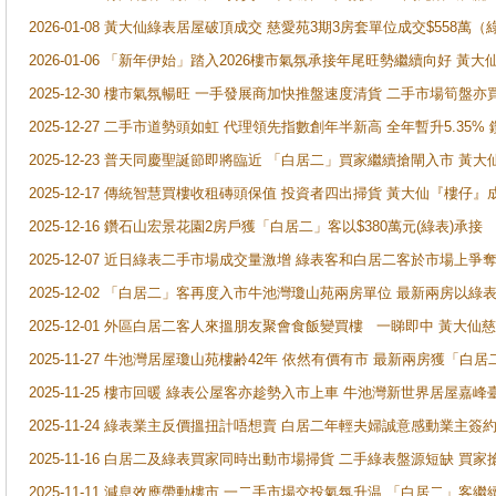
2026-01-08 黃大仙綠表居屋破頂成交 慈愛苑3期3房套單位成交$558萬（
2026-01-06 「新年伊始」踏入2026樓市氣氛承接年尾旺勢繼續向好 
2025-12-30 樓市氣氛暢旺 一手發展商加快推盤速度清貨 二手市場筍
2025-12-27 二手市道勢頭如虹 代理領先指數創年半新高 全年暫升5.35
2025-12-23 普天同慶聖誕節即將臨近 「白居二」買家繼續搶閘入市 黃
2025-12-17 傳統智慧買樓收租磚頭保值 投資者四出掃貨 黃大仙『樓仔』
2025-12-16 鑽石山宏景花園2房戶獲「白居二」客以$380萬元(綠表)承接
2025-12-07 近日綠表二手市場成交量激增 綠表客和白居二客於市場上
2025-12-02 「白居二」客再度入市牛池灣瓊山苑兩房單位 最新兩房以綠表
2025-12-01 外區白居二客人來搵朋友聚會食飯變買樓 一睇即中 黃大仙
2025-11-27 牛池灣居屋瓊山苑樓齢42年 依然有價有市 最新兩房獲「白居
2025-11-25 樓市回暖 綠表公屋客亦趁勢入市上車 牛池灣新世界居屋嘉
2025-11-24 綠表業主反價搵扭計唔想賣 白居二年輕夫婦誠意感動業主簽約 
2025-11-16 白居二及綠表買家同時出動市場掃貨 二手綠表盤源短缺 
2025-11-11 減息效應帶動樓市 一二手市場交投氣氛升温 「白居二」