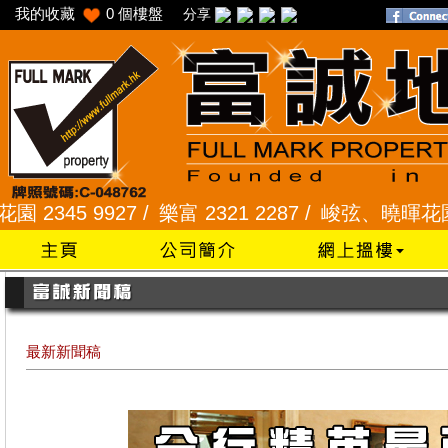
我的收藏
0
個樓盤
分享
5 9927 /
樂富 2321 2287 /
峻弦、曉暉花園 2345 
最新新聞稿