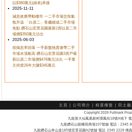
以$380萬元(綠表)承接
2025-11-11
減息效應帶動樓市 一二手市場交投氣
氛升温 「白居二」客繼續成二手市場
焦點 鑽石山宏景花園最新2房以居二市
場價$350萬元沽出
2025-06-03
按揭息率回落 一手新盤熱賣連帶二手
市場水漲船高 鑽石山宏景花園3房戶最
新以居二市場價$478萬元沽出 一手業
主持貨26年大賺$345萬元
主頁
|
公司簡介
|
精選樓盤
|
田土廳
Copyright 2026 Fullmark 
九龍黃大仙鳳凰新村環鳳街18號A地下 電話：232
九龍鑽石山龍蟠苑商場107號舖 電話：2345 303
九龍鑽石山斧山道185號宏景花園A2號舖 電話: 2345 2229 傳真: 