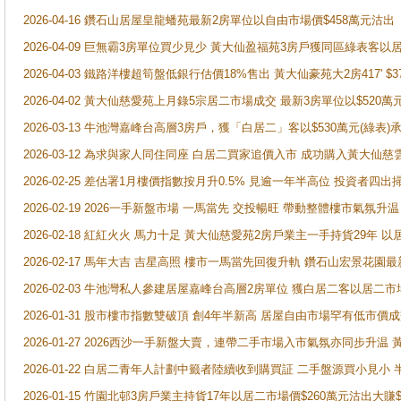
2026-04-16 鑽石山居屋皇龍蟠苑最新2房單位以自由市場價$458萬元沽出
2026-04-09 巨無霸3房單位買少見少 黃大仙盈福苑3房戶獲同區綠表客以
2026-04-03 鐵路洋樓超筍盤低銀行估價18%售出 黃大仙豪苑大2房417' $
2026-04-02 黃大仙慈愛苑上月錄5宗居二市場成交 最新3房單位以$520萬
2026-03-13 牛池灣嘉峰台高層3房戶，獲「白居二」客以$530萬元(綠表)
2026-03-12 為求與家人同住同座 白居二買家追價入市 成功購入黃大仙
2026-02-25 差估署1月樓價指數按月升0.5% 見逾一年半高位 投資
2026-02-19 2026一手新盤市場 一馬當先 交投暢旺 帶動整體樓市氣氛
2026-02-18 紅紅火火 馬力十足 黃大仙慈愛苑2房戶業主一手持貨29年 以
2026-02-17 馬年大吉 吉星高照 樓市一馬當先回復升軌 鑽石山宏景花園
2026-02-03 牛池灣私人參建居屋嘉峰台高層2房單位 獲白居二客以居二市
2026-01-31 股市樓市指數雙破頂 創4年半新高 居屋自由市場罕有低市價
2026-01-27 2026西沙一手新盤大賣，連帶二手市場入市氣氛亦同步升
2026-01-22 白居二青年人計劃中籤者陸續收到購買証 二手盤源買小見小
2026-01-15 竹園北邨3房戶業主持貨17年以居二市場價$260萬元沽出大賺$