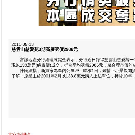
2011-05-13
慈雲山慈愛苑3期高層呎價2986元
富誠地產分行經理陳錫金表示，分行近日錄得慈雲山慈愛苑一宗成
現以198萬元(綠表價)成交，折合平均呎價2986元，屬合理市價的
陳氏續指，新買家為區內公屋戶，睇樓1日，鍾情上址景觀開揚，遂
了解，原業主於2001年2月以138.8萬元購入上述單位，持貨10年
其它新聞稿