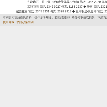
九龍鑽石山斧山道185號宏景花園A2號舖 電話: 2345 2229 傳真: 
采頣花園 電話: 2345 9927 傳真: 3188 1237 ◆ 樂富 電話: 2321 
威豪花園 電話: 2345 3331 傳真: 2328 9913 ◆ 星河明居/悅庭軒 電話: 2116
本網頁內容所提供資料，僅作參考用途。若因錯漏而引致任何不便或損失，本網頁
使用條款
私隱政策聲明