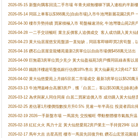
2026-05-15 新盤向隅客回流二手市場 年青夫婦無樓睇下購入連租約半新
2026-05-14 同區上車客以$388萬元(自由市場)入市牛池灣新麗花園2房戶
2026-04-30 樓市升勢持續 買家積極入市 荀盤極速消化 牛池灣瓊山苑2
2026-04-28 一二手交頭暢旺 業主反價客人追價成交 客人成功購入黃大仙
2026-04-23 黃大仙居屋慈安苑盤源一直短缺，同區客即睇即買2房筍盤，
2026-04-16 鑽石山居屋皇龍蟠苑最新2房單位以自由市場價$458萬元沽出
2026-04-09 巨無霸3房單位買少見少 黃大仙盈福苑3房戶獲同區綠表客以
2026-04-03 鐵路洋樓超筍盤低銀行估價18%售出 黃大仙豪苑大2房417' $
2026-04-02 黃大仙慈愛苑上月錄5宗居二市場成交 最新3房單位以$520萬
2026-03-13 牛池灣嘉峰台高層3房戶，獲「白居二」客以$530萬元(綠表)
2026-03-12 為求與家人同住同座 白居二買家追價入市 成功購入黃大仙
2026-02-25 差估署1月樓價指數按月升0.5% 見逾一年半高位 投資
2026-02-19 2026一手新盤市場 一馬當先 交投暢旺 帶動整體樓市氣氛
2026-02-18 紅紅火火 馬力十足 黃大仙慈愛苑2房戶業主一手持貨29年 以
2026-02-17 馬年大吉 吉星高照 樓市一馬當先回復升軌 鑽石山宏景花園