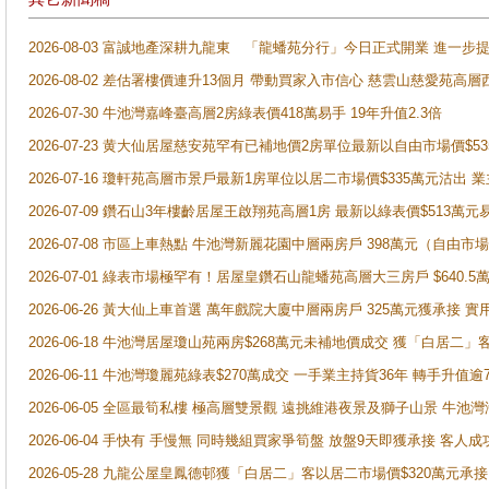
2026-08-03 富誠地產深耕九龍東 「龍蟠苑分行」今日正式開業 進
2026-08-02 差估署樓價連升13個月 帶動買家入市信心 慈雲山慈愛苑高層
2026-07-30 牛池灣嘉峰臺高層2房綠表價418萬易手 19年升值2.3倍
2026-07-23 黄大仙居屋慈安苑罕有已補地價2房單位最新以自由市場價$5
2026-07-16 瓊軒苑高層市景戶最新1房單位以居二市場價$335萬元沽出 業
2026-07-09 鑽石山3年樓齡居屋王啟翔苑高層1房 最新以綠表價$513萬元
2026-07-08 市區上車熱點 牛池灣新麗花園中層兩房戶 398萬元（自
2026-07-01 綠表市場極罕有！居屋皇鑽石山龍蟠苑高層大三房戶 $640
2026-06-26 黃大仙上車首選 萬年戲院大廈中層兩房戶 325萬元獲承接 實
2026-06-18 牛池灣居屋瓊山苑兩房$268萬元未補地價成交 獲「白居二」
2026-06-11 牛池灣瓊麗苑綠表$270萬成交 一手業主持貨36年 轉手升值逾
2026-06-05 全區最筍私樓 極高層雙景觀 遠挑維港夜景及獅子山景 牛池
2026-06-04 手快有 手慢無 同時幾組買家爭筍盤 放盤9天即獲承接 
2026-05-28 九龍公屋皇鳳德邨獲「白居二」客以居二市場價$320萬元承接