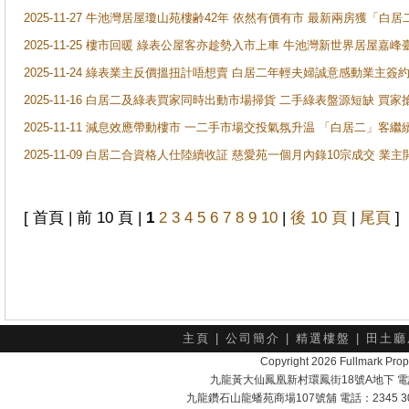
2025-11-27 牛池灣居屋瓊山苑樓齢42年 依然有價有市 最新兩房獲「白居
2025-11-25 樓市回暖 綠表公屋客亦趁勢入市上車 牛池灣新世界居屋嘉
2025-11-24 綠表業主反價搵扭計唔想賣 白居二年輕夫婦誠意感動業主簽約 
2025-11-16 白居二及綠表買家同時出動市場掃貨 二手綠表盤源短缺 
2025-11-11 減息效應帶動樓市 一二手市場交投氣氛升温 「白居二」
2025-11-09 白居二合資格人仕陸續收証 慈愛苑一個月內錄10宗成交 業
[ 首頁 | 前 10 頁 |
1
2
3
4
5
6
7
8
9
10
|
後 10 頁
|
尾頁
]
主頁
|
公司簡介
|
精選樓盤
|
田土廳
Copyright 2026 Fullmark 
九龍黃大仙鳳凰新村環鳳街18號A地下 電話：232
九龍鑽石山龍蟠苑商場107號舖 電話：2345 303