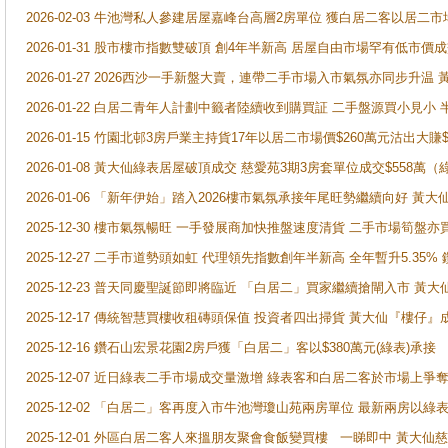
2026-02-03 牛池灣私人參建居屋嘉峰台高層2房單位 獲白居二客以居二市
2026-01-31 股市樓市指數雙破頂 創4年半新高 居屋自由市場罕有低市價
2026-01-27 2026西沙一手新盤大賣，連帶二手市場入市氣氛亦同步升
2026-01-22 白居二青年人計劃中籤者陸續收到購買証 二手盤源買小見小
2026-01-15 竹園北邨3房戶業主持貨17年以居二市場價$260萬元沽出大賺$
2026-01-08 黃大仙綠表居屋破頂成交 慈愛苑3期3房套單位成交$558萬（
2026-01-06 「新年伊始」踏入2026樓市氣氛承接年尾旺勢繼續向好 
2025-12-30 樓市氣氛暢旺 一手發展商加快推盤速度清貨 二手市場筍
2025-12-27 二手市道勢頭如虹 代理領先指數創年半新高 全年暫升5.35
2025-12-23 普天同慶聖誕節即將臨近 「白居二」買家繼續搶閘入市 黃
2025-12-17 傳統智慧買樓收租磚頭保值 投資者四出掃貨 黃大仙『樓仔』
2025-12-16 鑽石山宏景花園2房戶獲「白居二」客以$380萬元(綠表)承接
2025-12-07 近日綠表二手市場成交量激增 綠表客和白居二客於市場上
2025-12-02 「白居二」客再度入市牛池灣瓊山苑兩房單位 最新兩房以綠表
2025-12-01 外區白居二客人來搵朋友聚會食飯變買樓 一睇即中 黃大仙