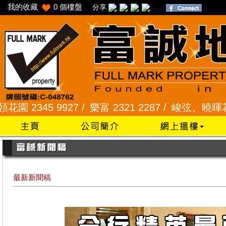
我的收藏
0
個樓盤
分享
2345 9927 /
樂富 2321 2287 /
峻弦、曉暉花園 234
最新新聞稿