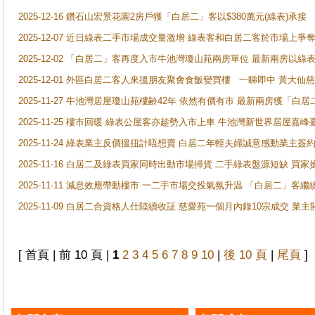
2025-12-16 鑽石山宏景花園2房戶獲「白居二」客以$380萬元(綠表)承接
2025-12-07 近日綠表二手市場成交量激增 綠表客和白居二客於市場上
2025-12-02 「白居二」客再度入市牛池灣瓊山苑兩房單位 最新兩房以綠表
2025-12-01 外區白居二客人來搵朋友聚會食飯變買樓 一睇即中 黃大仙
2025-11-27 牛池灣居屋瓊山苑樓齢42年 依然有價有市 最新兩房獲「白居
2025-11-25 樓市回暖 綠表公屋客亦趁勢入市上車 牛池灣新世界居屋嘉
2025-11-24 綠表業主反價搵扭計唔想賣 白居二年輕夫婦誠意感動業主簽約 
2025-11-16 白居二及綠表買家同時出動市場掃貨 二手綠表盤源短缺 
2025-11-11 減息效應帶動樓市 一二手市場交投氣氛升温 「白居二」
2025-11-09 白居二合資格人仕陸續收証 慈愛苑一個月內錄10宗成交 業
[ 首頁 | 前 10 頁 |
1
2
3
4
5
6
7
8
9
10
|
後 10 頁
|
尾頁
]