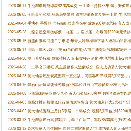
2026-06-11 牛池灣瓊麗苑綠表$270萬成交 一手業主持貨36年 轉手升值逾
2026-06-05 全區最筍私樓 極高層雙景觀 遠挑維港夜景及獅子山景 牛池
2026-06-04 手快有 手慢無 同時幾組買家爭筍盤 放盤9天即獲承接 
2026-05-28 九龍公屋皇鳳德邨獲「白居二」客以居二市場價$320萬元承接
2026-05-15 新盤向隅客回流二手市場 年青夫婦無樓睇下購入連租約半新
2026-05-14 同區上車客以$388萬元(自由市場)入市牛池灣新麗花園2房戶
2026-04-30 樓市升勢持續 買家積極入市 荀盤極速消化 牛池灣瓊山苑2
2026-04-28 一二手交頭暢旺 業主反價客人追價成交 客人成功購入黃大仙
2026-04-23 黃大仙居屋慈安苑盤源一直短缺，同區客即睇即買2房筍盤，
2026-04-16 鑽石山居屋皇龍蟠苑最新2房單位以自由市場價$458萬元沽出
2026-04-09 巨無霸3房單位買少見少 黃大仙盈福苑3房戶獲同區綠表客以
2026-04-03 鐵路洋樓超筍盤低銀行估價18%售出 黃大仙豪苑大2房417' $
2026-04-02 黃大仙慈愛苑上月錄5宗居二市場成交 最新3房單位以$520萬
2026-03-13 牛池灣嘉峰台高層3房戶，獲「白居二」客以$530萬元(綠表)
2026-03-12 為求與家人同住同座 白居二買家追價入市 成功購入黃大仙