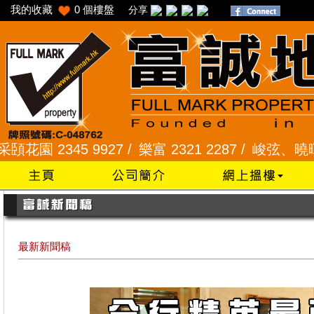
我的收藏
0
個樓盤
分享
2345 9927 /
樂富 2321 2287 /
峻弦、曉暉花園 234
最新新聞稿