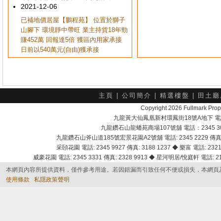
2021-12-06
已補地價居屋【鵬程苑】 位置於獅子
山腳下 環境靜中帶旺 業主持貨18年勁
賺452萬 回報達5倍 獲區內用家承接
日前以540萬元(自由)獲承接
主頁
|
公司簡介
|
精選樓盤
|
田土廳
Copyright 2026 Fullmark 
九龍黃大仙鳳凰新村環鳳街18號A地下 電話：232
九龍鑽石山龍蟠苑商場107號舖 電話：2345 303
九龍鑽石山斧山道185號宏景花園A2號舖 電話: 2345 2229 傳真: 
采頣花園 電話: 2345 9927 傳真: 3188 1237 ◆ 樂富 電話: 2321 
威豪花園 電話: 2345 3331 傳真: 2328 9913 ◆ 星河明居/悅庭軒 電話: 2116
本網頁內容所提供資料，僅作參考用途。若因錯漏而引致任何不便或損失，本網頁
使用條款
私隱政策聲明