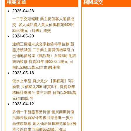
相關文章
相關成交
2026-04-28
一二手交頭暢旺 業主反價客人追價成
交 客人成功購入黃大仙鵬程苑443呎
$360萬元（綠表）成交
2024-05-20
連續三個週末成交宗數錄得單位數 新
盤持續減價 二手業主需劈價增吸引力
已補地價居屋《鵬程苑》自製3房 附設
簡約裝修 持貨21年 賺$272.3萬元 日
前以$360.3萬元(自由)獲承接
2023-05-18
低水上車盤 買少見少 【鵬程苑】3房
新裝 尺價$10,206 即買即住 持貨13年
移民計劃將至 業主割愛 日前以$495萬
元(自由)出售
2023-04-12
多個一手新盤蓄勢待發 發展商期待復
活節長假買家外遊後回港會進一步推
高樓市氣氛 黃大仙居屋鵬程苑最新2房
單位以自由市場價$520萬元沽出