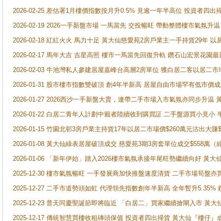
2026-02-25 差估署1月樓價指數按月升0.5% 見逾一年半高位 投資
2026-02-19 2026一手新盤市場 一馬當先 交投暢旺 帶動整體樓市氣氛
2026-02-18 紅紅火火 馬力十足 黃大仙慈愛苑2房戶業主一手持貨29年 以
2026-02-17 馬年大吉 吉星高照 樓市一馬當先回復升軌 鑽石山宏景花園
2026-02-03 牛池灣私人參建居屋嘉峰台高層2房單位 獲白居二客以居二市
2026-01-31 股市樓市指數雙破頂 創4年半新高 居屋自由市場罕有低市價
2026-01-27 2026西沙一手新盤大賣，連帶二手市場入市氣氛亦同步升
2026-01-22 白居二青年人計劃中籤者陸續收到購買証 二手盤源買小見小
2026-01-15 竹園北邨3房戶業主持貨17年以居二市場價$260萬元沽出大賺$
2026-01-08 黃大仙綠表居屋破頂成交 慈愛苑3期3房套單位成交$558萬（
2026-01-06 「新年伊始」踏入2026樓市氣氛承接年尾旺勢繼續向好 
2025-12-30 樓市氣氛暢旺 一手發展商加快推盤速度清貨 二手市場筍
2025-12-27 二手市道勢頭如虹 代理領先指數創年半新高 全年暫升5.35
2025-12-23 普天同慶聖誕節即將臨近 「白居二」買家繼續搶閘入市 黃
2025-12-17 傳統智慧買樓收租磚頭保值 投資者四出掃貨 黃大仙『樓仔』