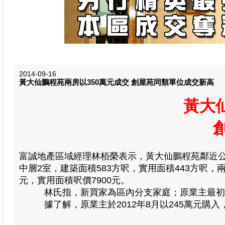
2014-09-16
黃大仙鵬程苑兩房以350萬元成交 創屋苑同類單位成交新高
黃大
富誠地產區域經理林栢榮表示，黃大仙鵬程苑鄰近
中層2室，建築面積583方呎，實用面積443方呎，
元，實用面積呎價7900元。
林氏指，新買家為區內分支家庭；原業主最初開價3
據了解，原業主於2012年8月以245萬元購入