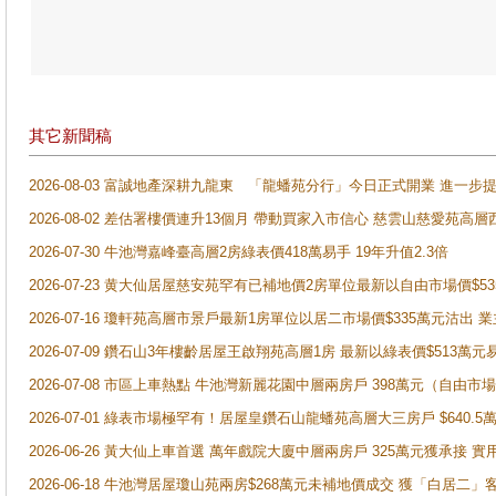
其它新聞稿
2026-08-03 富誠地產深耕九龍東 「龍蟠苑分行」今日正式開業 進
2026-08-02 差估署樓價連升13個月 帶動買家入市信心 慈雲山慈愛苑高層
2026-07-30 牛池灣嘉峰臺高層2房綠表價418萬易手 19年升值2.3倍
2026-07-23 黄大仙居屋慈安苑罕有已補地價2房單位最新以自由市場價$5
2026-07-16 瓊軒苑高層市景戶最新1房單位以居二市場價$335萬元沽出 業
2026-07-09 鑽石山3年樓齡居屋王啟翔苑高層1房 最新以綠表價$513萬元
2026-07-08 市區上車熱點 牛池灣新麗花園中層兩房戶 398萬元（自
2026-07-01 綠表市場極罕有！居屋皇鑽石山龍蟠苑高層大三房戶 $640
2026-06-26 黃大仙上車首選 萬年戲院大廈中層兩房戶 325萬元獲承接 實
2026-06-18 牛池灣居屋瓊山苑兩房$268萬元未補地價成交 獲「白居二」