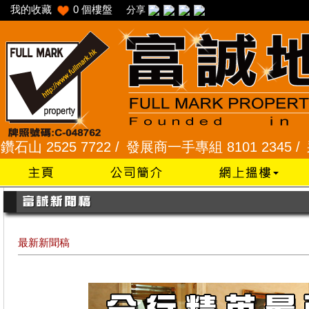
我的收藏
0
個樓盤
分享
525 7722 /
發展商一手專組 8101 2345 /
采頣花園 
最新新聞稿