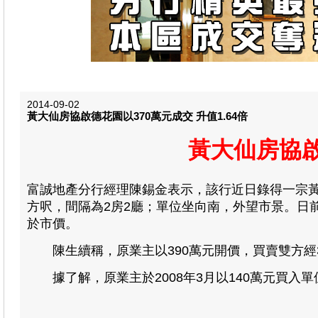
2014-09-02
黃大仙房協啟德花園以370萬元成交 升值1.64倍
黃大仙房協啟
富誠地產分行經理陳錫金表示，該行近日錄得一宗黃大
方呎，間隔為2房2廳；單位坐向南，外望市景。日前
於市價。
陳生續稱，原業主以390萬元開價，買賣雙方經3
據了解，原業主於2008年3月以140萬元買入單