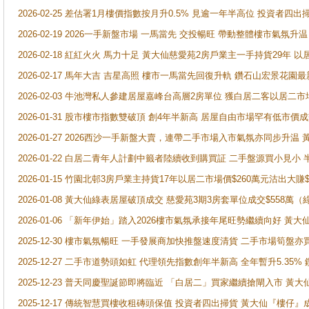
2026-02-25 差估署1月樓價指數按月升0.5% 見逾一年半高位 投資
2026-02-19 2026一手新盤市場 一馬當先 交投暢旺 帶動整體樓市氣氛
2026-02-18 紅紅火火 馬力十足 黃大仙慈愛苑2房戶業主一手持貨29年 以
2026-02-17 馬年大吉 吉星高照 樓市一馬當先回復升軌 鑽石山宏景花園
2026-02-03 牛池灣私人參建居屋嘉峰台高層2房單位 獲白居二客以居二市
2026-01-31 股市樓市指數雙破頂 創4年半新高 居屋自由市場罕有低市價
2026-01-27 2026西沙一手新盤大賣，連帶二手市場入市氣氛亦同步升
2026-01-22 白居二青年人計劃中籤者陸續收到購買証 二手盤源買小見小
2026-01-15 竹園北邨3房戶業主持貨17年以居二市場價$260萬元沽出大賺$
2026-01-08 黃大仙綠表居屋破頂成交 慈愛苑3期3房套單位成交$558萬（
2026-01-06 「新年伊始」踏入2026樓市氣氛承接年尾旺勢繼續向好 
2025-12-30 樓市氣氛暢旺 一手發展商加快推盤速度清貨 二手市場筍
2025-12-27 二手市道勢頭如虹 代理領先指數創年半新高 全年暫升5.35
2025-12-23 普天同慶聖誕節即將臨近 「白居二」買家繼續搶閘入市 黃
2025-12-17 傳統智慧買樓收租磚頭保值 投資者四出掃貨 黃大仙『樓仔』