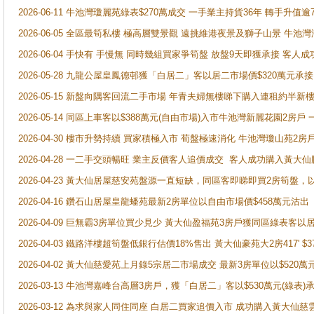
2026-06-11 牛池灣瓊麗苑綠表$270萬成交 一手業主持貨36年 轉手升值逾
2026-06-05 全區最筍私樓 極高層雙景觀 遠挑維港夜景及獅子山景 牛池
2026-06-04 手快有 手慢無 同時幾組買家爭筍盤 放盤9天即獲承接 
2026-05-28 九龍公屋皇鳳德邨獲「白居二」客以居二市場價$320萬元承接
2026-05-15 新盤向隅客回流二手市場 年青夫婦無樓睇下購入連租約半新
2026-05-14 同區上車客以$388萬元(自由市場)入市牛池灣新麗花園2房戶
2026-04-30 樓市升勢持續 買家積極入市 荀盤極速消化 牛池灣瓊山苑2
2026-04-28 一二手交頭暢旺 業主反價客人追價成交 客人成功購入黃大仙
2026-04-23 黃大仙居屋慈安苑盤源一直短缺，同區客即睇即買2房筍盤，
2026-04-16 鑽石山居屋皇龍蟠苑最新2房單位以自由市場價$458萬元沽出
2026-04-09 巨無霸3房單位買少見少 黃大仙盈福苑3房戶獲同區綠表客以
2026-04-03 鐵路洋樓超筍盤低銀行估價18%售出 黃大仙豪苑大2房417' $
2026-04-02 黃大仙慈愛苑上月錄5宗居二市場成交 最新3房單位以$520萬
2026-03-13 牛池灣嘉峰台高層3房戶，獲「白居二」客以$530萬元(綠表)
2026-03-12 為求與家人同住同座 白居二買家追價入市 成功購入黃大仙