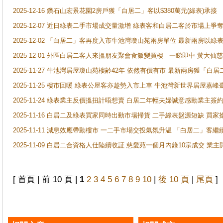
2025-12-16 鑽石山宏景花園2房戶獲「白居二」客以$380萬元(綠表)承接
2025-12-07 近日綠表二手市場成交量激增 綠表客和白居二客於市場上
2025-12-02 「白居二」客再度入市牛池灣瓊山苑兩房單位 最新兩房以綠表
2025-12-01 外區白居二客人來搵朋友聚會食飯變買樓 一睇即中 黃大仙
2025-11-27 牛池灣居屋瓊山苑樓齢42年 依然有價有市 最新兩房獲「白居
2025-11-25 樓市回暖 綠表公屋客亦趁勢入市上車 牛池灣新世界居屋嘉
2025-11-24 綠表業主反價搵扭計唔想賣 白居二年輕夫婦誠意感動業主簽約 
2025-11-16 白居二及綠表買家同時出動市場掃貨 二手綠表盤源短缺 
2025-11-11 減息效應帶動樓市 一二手市場交投氣氛升温 「白居二」
2025-11-09 白居二合資格人仕陸續收証 慈愛苑一個月內錄10宗成交 業
[ 首頁 | 前 10 頁 |
1
2
3
4
5
6
7
8
9
10
|
後 10 頁
|
尾頁
]