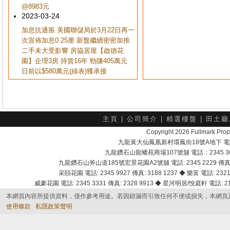
@8983元
2023-03-24
加息抗通脹 美國聯儲局於3月22日再一
次宣佈加息0.25厘 新盤繼續密密加推
二手未大受影響 房協居屋【啟德花
園】企理3房 持貨16年 勁賺405萬元
日前以$580萬元(綠表)獲承接
主頁
|
公司簡介
|
精選樓盤
|
田土廳
Copyright 2026 Fullmark 
九龍黃大仙鳳凰新村環鳳街18號A地下 電話：232
九龍鑽石山龍蟠苑商場107號舖 電話：2345 303
九龍鑽石山斧山道185號宏景花園A2號舖 電話: 2345 2229 傳真: 
采頣花園 電話: 2345 9927 傳真: 3188 1237 ◆ 樂富 電話: 2321 
威豪花園 電話: 2345 3331 傳真: 2328 9913 ◆ 星河明居/悅庭軒 電話: 2116
本網頁內容所提供資料，僅作參考用途。若因錯漏而引致任何不便或損失，本網頁
使用條款
私隱政策聲明