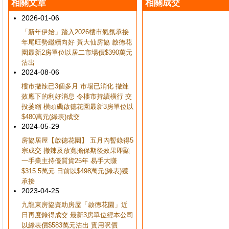
相關文章
相關成交
2026-01-06
「新年伊始」踏入2026樓市氣氛承接
年尾旺勢繼續向好 黃大仙房協 啟德花
園最新2房單位以居二市場價$390萬元
沽出
2024-08-06
樓市撤辣已3個多月 市場已消化 撤辣
效應下的利好消息 令樓市持續橫行 交
投萎縮 橫頭磡啟德花園最新3房單位以
$480萬元(綠表)成交
2024-05-29
房協居屋【啟德花園】 五月內暫錄得5
宗成交 撤辣及放寬擔保期後效果即顯
一手業主持優質貨25年 易手大賺
$315.5萬元 日前以$498萬元(綠表)獲
承接
2023-04-25
九龍東房協資助房屋「啟德花園」近
日再度錄得成交 最新3房單位經本公司
以綠表價$583萬元沽出 實用呎價