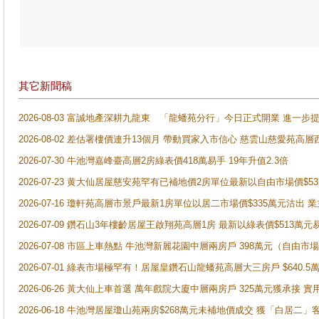
其它新聞稿
2026-08-03 富誠地產深耕九龍東 「龍蟠苑分行」今日正式開業 進
2026-08-02 差估署樓價連升13個月 帶動買家入市信心 慈雲山慈愛苑高層
2026-07-30 牛池灣嘉峰臺高層2房綠表價418萬易手 19年升值2.3倍
2026-07-23 黄大仙居屋慈安苑罕有已補地價2房單位最新以自由市場價$5
2026-07-16 瓊軒苑高層市景戶最新1房單位以居二市場價$335萬元沽出 業
2026-07-09 鑽石山3年樓齡居屋王啟翔苑高層1房 最新以綠表價$513萬元
2026-07-08 市區上車熱點 牛池灣新麗花園中層兩房戶 398萬元（自
2026-07-01 綠表市場極罕有！居屋皇鑽石山龍蟠苑高層大三房戶 $640
2026-06-26 黃大仙上車首選 萬年戲院大廈中層兩房戶 325萬元獲承接 實
2026-06-18 牛池灣居屋瓊山苑兩房$268萬元未補地價成交 獲「白居二」