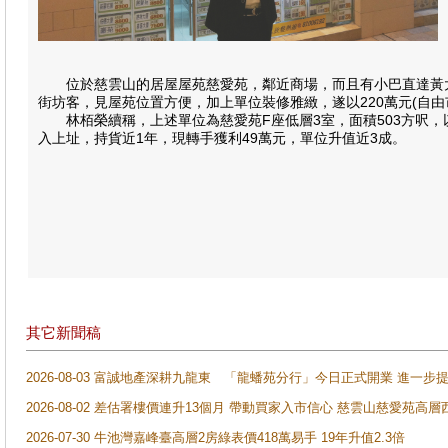
位於慈雲山的居屋屋苑慈愛苑，鄰近商場，而且有小巴直達黃大
街坊客，見屋苑位置方便，加上單位裝修雅緻，遂以220萬元(自由
林栢榮續稱，上述單位為慈愛苑F座低層3室，面積503方呎，以22
入上址，持貨近1年，現轉手獲利49萬元，單位升值近3成。
其它新聞稿
2026-08-03 富誠地產深耕九龍東 「龍蟠苑分行」今日正式開業 進
2026-08-02 差估署樓價連升13個月 帶動買家入市信心 慈雲山慈愛苑高層
2026-07-30 牛池灣嘉峰臺高層2房綠表價418萬易手 19年升值2.3倍