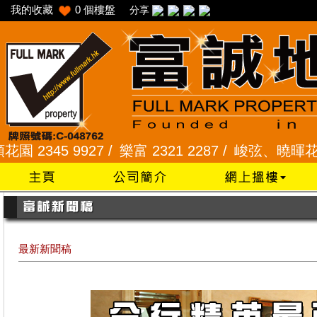
我的收藏
0
個樓盤
分享
345 9927 /
樂富 2321 2287 /
峻弦、曉暉花園 2345
最新新聞稿