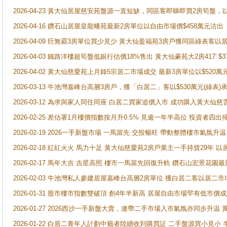
2026-04-23 黃大仙居屋慈安苑盤源一直短缺，同區客即睇即買2房筍盤，
2026-04-16 鑽石山居屋皇龍蟠苑最新2房單位以自由市場價$458萬元沽出
2026-04-09 巨無霸3房單位買少見少 黃大仙盈福苑3房戶獲同區綠表客以
2026-04-03 鐵路洋樓超筍盤低銀行估價18%售出 黃大仙豪苑大2房417' $
2026-04-02 黃大仙慈愛苑上月錄5宗居二市場成交 最新3房單位以$520萬
2026-03-13 牛池灣嘉峰台高層3房戶，獲「白居二」客以$530萬元(綠表)
2026-03-12 為求與家人同住同座 白居二買家追價入市 成功購入黃大仙
2026-02-25 差估署1月樓價指數按月升0.5% 見逾一年半高位 投資
2026-02-19 2026一手新盤市場 一馬當先 交投暢旺 帶動整體樓市氣氛
2026-02-18 紅紅火火 馬力十足 黃大仙慈愛苑2房戶業主一手持貨29年 以
2026-02-17 馬年大吉 吉星高照 樓市一馬當先回復升軌 鑽石山宏景花園
2026-02-03 牛池灣私人參建居屋嘉峰台高層2房單位 獲白居二客以居二市
2026-01-31 股市樓市指數雙破頂 創4年半新高 居屋自由市場罕有低市價
2026-01-27 2026西沙一手新盤大賣，連帶二手市場入市氣氛亦同步升
2026-01-22 白居二青年人計劃中籤者陸續收到購買証 二手盤源買小見小