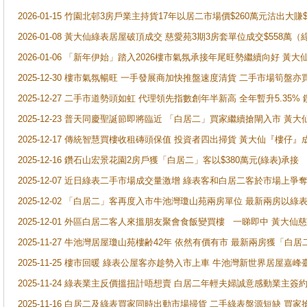
2026-01-15 竹園北邨3房戶業主持貨17年以居二市場價$260萬元沽出大賺$
2026-01-08 黃大仙綠表居屋破頂成交 慈愛苑3期3房套單位成交$558萬（
2026-01-06 「新年伊始」踏入2026樓市氣氛承接年尾旺勢繼續向好 
2025-12-30 樓市氣氛暢旺 一手發展商加快推盤速度清貨 二手市場筍
2025-12-27 二手市道勢頭如虹 代理領先指數創年半新高 全年暫升5.35
2025-12-23 普天同慶聖誕節即將臨近 「白居二」買家繼續搶閘入市 黃
2025-12-17 傳統智慧買樓收租磚頭保值 投資者四出掃貨 黃大仙『樓仔』
2025-12-16 鑽石山宏景花園2房戶獲「白居二」客以$380萬元(綠表)承接
2025-12-07 近日綠表二手市場成交量激增 綠表客和白居二客於市場上
2025-12-02 「白居二」客再度入市牛池灣瓊山苑兩房單位 最新兩房以綠表
2025-12-01 外區白居二客人來搵朋友聚會食飯變買樓 一睇即中 黃大仙
2025-11-27 牛池灣居屋瓊山苑樓齢42年 依然有價有市 最新兩房獲「白居
2025-11-25 樓市回暖 綠表公屋客亦趁勢入市上車 牛池灣新世界居屋嘉
2025-11-24 綠表業主反價搵扭計唔想賣 白居二年輕夫婦誠意感動業主簽約 
2025-11-16 白居二及綠表買家同時出動市場掃貨 二手綠表盤源短缺 