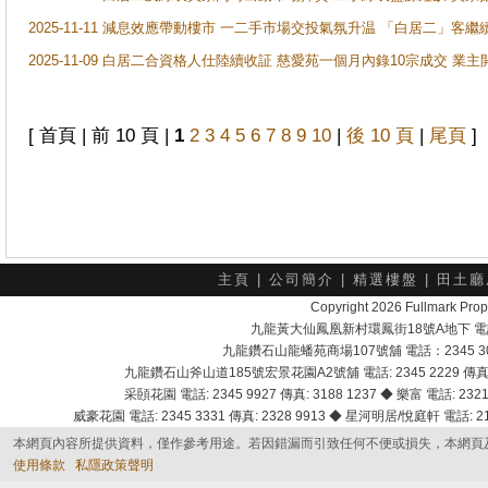
2025-11-11 減息效應帶動樓市 一二手市場交投氣氛升温 「白居二」
2025-11-09 白居二合資格人仕陸續收証 慈愛苑一個月內錄10宗成交 業
[ 首頁 | 前 10 頁 |
1
2
3
4
5
6
7
8
9
10
|
後 10 頁
|
尾頁
]
主頁
|
公司簡介
|
精選樓盤
|
田土廳
Copyright 2026 Fullmark 
九龍黃大仙鳳凰新村環鳳街18號A地下 電話：232
九龍鑽石山龍蟠苑商場107號舖 電話：2345 303
九龍鑽石山斧山道185號宏景花園A2號舖 電話: 2345 2229 傳真: 
采頣花園 電話: 2345 9927 傳真: 3188 1237 ◆ 樂富 電話: 2321 
威豪花園 電話: 2345 3331 傳真: 2328 9913 ◆ 星河明居/悅庭軒 電話: 2116
本網頁內容所提供資料，僅作參考用途。若因錯漏而引致任何不便或損失，本網頁
使用條款
私隱政策聲明