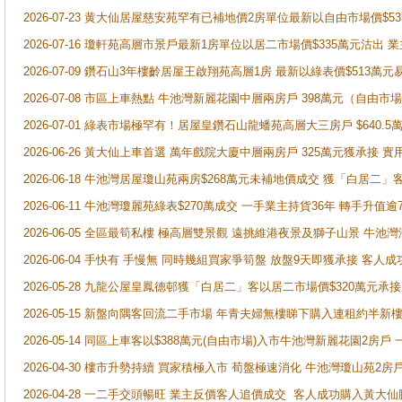
2026-07-23 黄大仙居屋慈安苑罕有已補地價2房單位最新以自由市場價$5
2026-07-16 瓊軒苑高層市景戶最新1房單位以居二市場價$335萬元沽出 業
2026-07-09 鑽石山3年樓齡居屋王啟翔苑高層1房 最新以綠表價$513萬元
2026-07-08 市區上車熱點 牛池灣新麗花園中層兩房戶 398萬元（自
2026-07-01 綠表市場極罕有！居屋皇鑽石山龍蟠苑高層大三房戶 $640
2026-06-26 黃大仙上車首選 萬年戲院大廈中層兩房戶 325萬元獲承接 實
2026-06-18 牛池灣居屋瓊山苑兩房$268萬元未補地價成交 獲「白居二」
2026-06-11 牛池灣瓊麗苑綠表$270萬成交 一手業主持貨36年 轉手升值逾
2026-06-05 全區最筍私樓 極高層雙景觀 遠挑維港夜景及獅子山景 牛池
2026-06-04 手快有 手慢無 同時幾組買家爭筍盤 放盤9天即獲承接 
2026-05-28 九龍公屋皇鳳德邨獲「白居二」客以居二市場價$320萬元承接
2026-05-15 新盤向隅客回流二手市場 年青夫婦無樓睇下購入連租約半新
2026-05-14 同區上車客以$388萬元(自由市場)入市牛池灣新麗花園2房戶
2026-04-30 樓市升勢持續 買家積極入市 荀盤極速消化 牛池灣瓊山苑2
2026-04-28 一二手交頭暢旺 業主反價客人追價成交 客人成功購入黃大仙