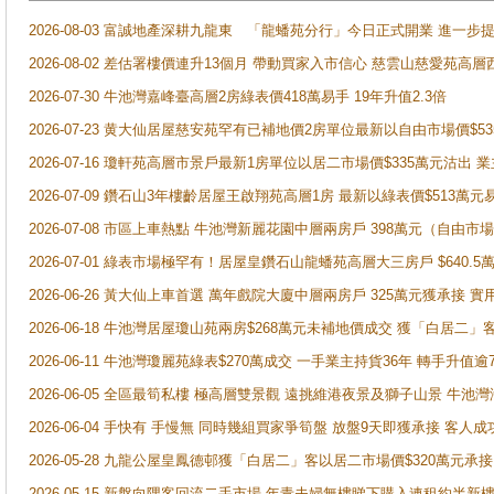
2026-08-03 富誠地產深耕九龍東 「龍蟠苑分行」今日正式開業 進
2026-08-02 差估署樓價連升13個月 帶動買家入市信心 慈雲山慈愛苑高層
2026-07-30 牛池灣嘉峰臺高層2房綠表價418萬易手 19年升值2.3倍
2026-07-23 黄大仙居屋慈安苑罕有已補地價2房單位最新以自由市場價$5
2026-07-16 瓊軒苑高層市景戶最新1房單位以居二市場價$335萬元沽出 業
2026-07-09 鑽石山3年樓齡居屋王啟翔苑高層1房 最新以綠表價$513萬元
2026-07-08 市區上車熱點 牛池灣新麗花園中層兩房戶 398萬元（自
2026-07-01 綠表市場極罕有！居屋皇鑽石山龍蟠苑高層大三房戶 $640
2026-06-26 黃大仙上車首選 萬年戲院大廈中層兩房戶 325萬元獲承接 實
2026-06-18 牛池灣居屋瓊山苑兩房$268萬元未補地價成交 獲「白居二」
2026-06-11 牛池灣瓊麗苑綠表$270萬成交 一手業主持貨36年 轉手升值逾
2026-06-05 全區最筍私樓 極高層雙景觀 遠挑維港夜景及獅子山景 牛池
2026-06-04 手快有 手慢無 同時幾組買家爭筍盤 放盤9天即獲承接 
2026-05-28 九龍公屋皇鳳德邨獲「白居二」客以居二市場價$320萬元承接
2026-05-15 新盤向隅客回流二手市場 年青夫婦無樓睇下購入連租約半新