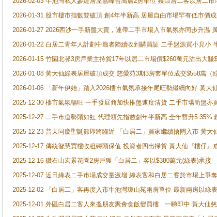
2026-02-03 牛池灣私人參建居屋嘉峰台高層2房單位 獲白居二客以居二市
2026-01-31 股市樓市指數雙破頂 創4年半新高 居屋自由市場罕有低市價
2026-01-27 2026西沙一手新盤大賣，連帶二手市場入市氣氛亦同步升
2026-01-22 白居二青年人計劃中籤者陸續收到購買証 二手盤源買小見小
2026-01-15 竹園北邨3房戶業主持貨17年以居二市場價$260萬元沽出大賺$
2026-01-08 黃大仙綠表居屋破頂成交 慈愛苑3期3房套單位成交$558萬（
2026-01-06 「新年伊始」踏入2026樓市氣氛承接年尾旺勢繼續向好 
2025-12-30 樓市氣氛暢旺 一手發展商加快推盤速度清貨 二手市場筍
2025-12-27 二手市道勢頭如虹 代理領先指數創年半新高 全年暫升5.35
2025-12-23 普天同慶聖誕節即將臨近 「白居二」買家繼續搶閘入市 黃
2025-12-17 傳統智慧買樓收租磚頭保值 投資者四出掃貨 黃大仙『樓仔』
2025-12-16 鑽石山宏景花園2房戶獲「白居二」客以$380萬元(綠表)承接
2025-12-07 近日綠表二手市場成交量激增 綠表客和白居二客於市場上
2025-12-02 「白居二」客再度入市牛池灣瓊山苑兩房單位 最新兩房以綠表
2025-12-01 外區白居二客人來搵朋友聚會食飯變買樓 一睇即中 黃大仙