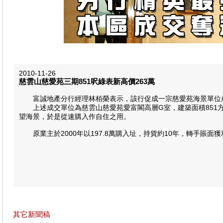
2010-11-26
慈雲山慈愛苑三期851呎綠表新高價263萬
富誠地產分行經理林栢榮表示，該行促成一宗慈愛苑海景單位
上述成交單位為慈雲山慈愛苑愛富閣高層G室，建築面積851方呎
望海景，於是從速購入作自住之用。
原業主於2000年以197.8萬購入址，持貨約10年，轉手賬面獲利
其它新聞稿