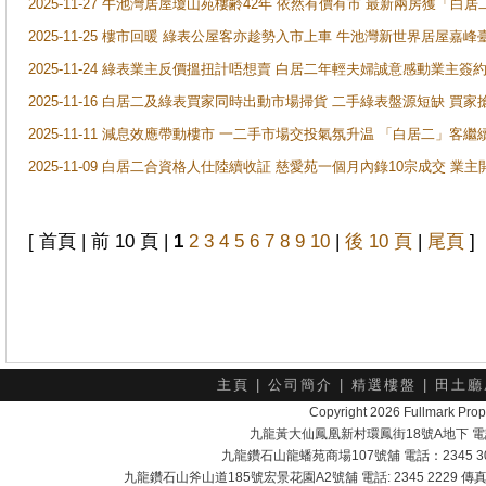
2025-11-27 牛池灣居屋瓊山苑樓齢42年 依然有價有市 最新兩房獲「白居
2025-11-25 樓市回暖 綠表公屋客亦趁勢入市上車 牛池灣新世界居屋嘉
2025-11-24 綠表業主反價搵扭計唔想賣 白居二年輕夫婦誠意感動業主簽約 
2025-11-16 白居二及綠表買家同時出動市場掃貨 二手綠表盤源短缺 
2025-11-11 減息效應帶動樓市 一二手市場交投氣氛升温 「白居二」
2025-11-09 白居二合資格人仕陸續收証 慈愛苑一個月內錄10宗成交 業
[ 首頁 | 前 10 頁 |
1
2
3
4
5
6
7
8
9
10
|
後 10 頁
|
尾頁
]
主頁
|
公司簡介
|
精選樓盤
|
田土廳
Copyright 2026 Fullmark 
九龍黃大仙鳳凰新村環鳳街18號A地下 電話：232
九龍鑽石山龍蟠苑商場107號舖 電話：2345 303
九龍鑽石山斧山道185號宏景花園A2號舖 電話: 2345 2229 傳真: 