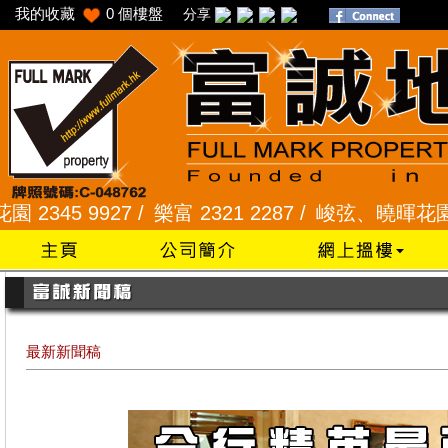
我的收藏
0
個樓盤
分享
45 9927 /
樂富 2321 2287 /
峻弦、曉暉花園 2345 
最新新聞稿