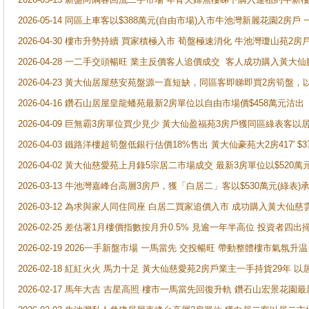
2026-05-14 同區上車客以$388萬元(自由市場)入市牛池灣新麗花園2房戶
2026-04-30 樓市升勢持續 買家積極入市 荀盤極速消化 牛池灣瓊山苑2
2026-04-28 一二手交頭暢旺 業主反價客人追價成交 客人成功購入黃大仙
2026-04-23 黃大仙居屋慈安苑盤源一直短缺，同區客即睇即買2房筍盤，
2026-04-16 鑽石山居屋皇龍蟠苑最新2房單位以自由市場價$458萬元沽出
2026-04-09 巨無霸3房單位買少見少 黃大仙盈福苑3房戶獲同區綠表客以
2026-04-03 鐵路洋樓超筍盤低銀行估價18%售出 黃大仙豪苑大2房417' $
2026-04-02 黃大仙慈愛苑上月錄5宗居二市場成交 最新3房單位以$520萬
2026-03-13 牛池灣嘉峰台高層3房戶，獲「白居二」客以$530萬元(綠表)
2026-03-12 為求與家人同住同座 白居二買家追價入市 成功購入黃大仙
2026-02-25 差估署1月樓價指數按月升0.5% 見逾一年半高位 投資
2026-02-19 2026一手新盤市場 一馬當先 交投暢旺 帶動整體樓市氣氛
2026-02-18 紅紅火火 馬力十足 黃大仙慈愛苑2房戶業主一手持貨29年 以
2026-02-17 馬年大吉 吉星高照 樓市一馬當先回復升軌 鑽石山宏景花園