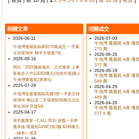
[ 首頁 | 前 10 頁 |
1
2
3
4
5
6
7
8
9
10
|
後 10 頁
|
尾頁
]
相關文章
相關成交
2026-06-11
2026-07-03
牛池灣 瓊麗苑 A座 瓊昌閣
牛池灣瓊麗苑綠表$270萬成交 一手業
270 萬
主持貨36年 轉手升值逾7倍
2026-06-26
2025-09-16
牛池灣 瓊麗苑 A座 瓊昌閣
372 萬
明日「2025施政報告」正式發表 上車
2026-05-19
客偷步入市以$358萬元(自由市場)購入
牛池灣 瓊麗苑 A座 瓊昌閣
牛池灣瓊麗苑2房單位
548 萬
2025-07-29
2026-04-29
牛池灣 瓊麗苑 A座 瓊昌閣
牛池灣居屋瓊麗苑高層3房一手業主持
449 萬
貨36年 剛以居二市場價$296萬元沽出
2026-04-20
單位36年升值5倍
牛池灣 瓊麗苑 A座 瓊昌閣
2025-04-17
277.8 萬
有筍盤實客一CALL 即到 放盤一天即
獲承接 瓊麗苑645呎3房2廳 $338萬元
（綠表）成交
2024-11-28