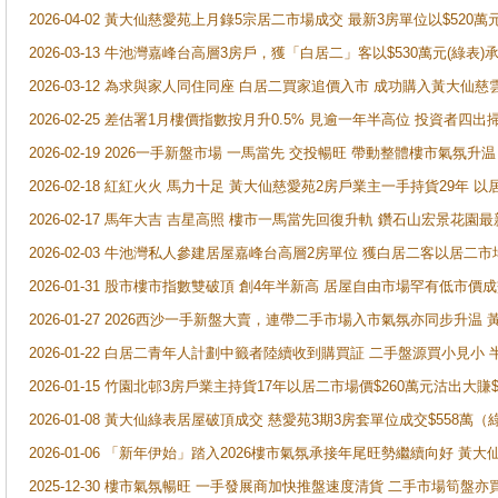
2026-04-02 黃大仙慈愛苑上月錄5宗居二市場成交 最新3房單位以$520萬
2026-03-13 牛池灣嘉峰台高層3房戶，獲「白居二」客以$530萬元(綠表)
2026-03-12 為求與家人同住同座 白居二買家追價入市 成功購入黃大仙
2026-02-25 差估署1月樓價指數按月升0.5% 見逾一年半高位 投資
2026-02-19 2026一手新盤市場 一馬當先 交投暢旺 帶動整體樓市氣氛
2026-02-18 紅紅火火 馬力十足 黃大仙慈愛苑2房戶業主一手持貨29年 以
2026-02-17 馬年大吉 吉星高照 樓市一馬當先回復升軌 鑽石山宏景花園
2026-02-03 牛池灣私人參建居屋嘉峰台高層2房單位 獲白居二客以居二市
2026-01-31 股市樓市指數雙破頂 創4年半新高 居屋自由市場罕有低市價
2026-01-27 2026西沙一手新盤大賣，連帶二手市場入市氣氛亦同步升
2026-01-22 白居二青年人計劃中籤者陸續收到購買証 二手盤源買小見小
2026-01-15 竹園北邨3房戶業主持貨17年以居二市場價$260萬元沽出大賺$
2026-01-08 黃大仙綠表居屋破頂成交 慈愛苑3期3房套單位成交$558萬（
2026-01-06 「新年伊始」踏入2026樓市氣氛承接年尾旺勢繼續向好 
2025-12-30 樓市氣氛暢旺 一手發展商加快推盤速度清貨 二手市場筍