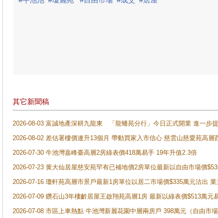
其它新聞稿
2026-08-03 富誠地產深耕九龍東 「龍蟠苑分行」今日正式開業 進
2026-08-02 差估署樓價連升13個月 帶動買家入市信心 慈雲山慈愛苑高層
2026-07-30 牛池灣嘉峰臺高層2房綠表價418萬易手 19年升值2.3倍
2026-07-23 黄大仙居屋慈安苑罕有已補地價2房單位最新以自由市場價$5
2026-07-16 瓊軒苑高層市景戶最新1房單位以居二市場價$335萬元沽出 業
2026-07-09 鑽石山3年樓齡居屋王啟翔苑高層1房 最新以綠表價$513萬元
2026-07-08 市區上車熱點 牛池灣新麗花園中層兩房戶 398萬元（自