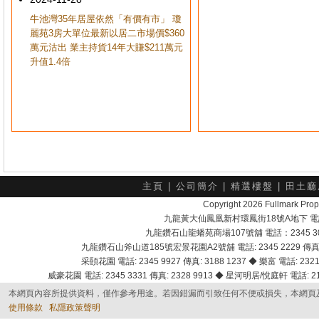
牛池灣35年居屋依然「有價有市」 瓊
麗苑3房大單位最新以居二市場價$360
萬元沽出 業主持貨14年大賺$211萬元
升值1.4倍
主頁
|
公司簡介
|
精選樓盤
|
田土廳
Copyright 2026 Fullmark 
九龍黃大仙鳳凰新村環鳳街18號A地下 電話：232
九龍鑽石山龍蟠苑商場107號舖 電話：2345 303
九龍鑽石山斧山道185號宏景花園A2號舖 電話: 2345 2229 傳真: 
采頣花園 電話: 2345 9927 傳真: 3188 1237 ◆ 樂富 電話: 2321 
威豪花園 電話: 2345 3331 傳真: 2328 9913 ◆ 星河明居/悅庭軒 電話: 2116
本網頁內容所提供資料，僅作參考用途。若因錯漏而引致任何不便或損失，本網頁
使用條款
私隱政策聲明