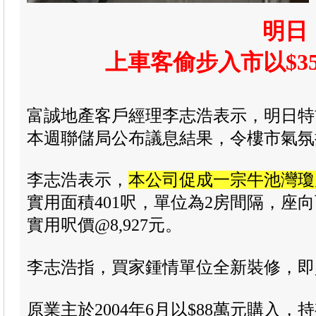
明日
上車客偷步入市以$3
富誠地產客戶經理李志浩表示，明日特
本週聯儲局公布議息結果
，令樓市氣氛
李志浩
表示，
本公司促成一宗牛池灣瓊
實用面積401呎，
單位為2房間隔，座向西
實用呎價@8,927元。
李志浩
指，買家鍾情單位全新裝修，即
原業主於2004年6月以$88萬元購入