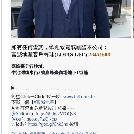
如有任何查詢，歡迎致電或親臨本公司：
富誠地產客戶經理
(LOUIS LEE)
23451688
嘉峰臺分行地址:
牛池灣瓊東街8號嘉峰臺商場地下1號舖
▶⚊⚊⚊⚊⚊⚊⚊⚊⚊⚊⚊⚊⚊⚊⚊⚊⚊
筍盤Click一Click, 睇一睇
:
www.fullmark.hk
下載一個【
#
富誠地產
】
App 有齊更多精彩資訊.筍盤-----
(
#
Android
)
:
http://bit.ly/2VfOQv8
(
#
los
)
:
goo.gl/PzONqp
:
☆緊貼
https://goo.gl/6nkJhq
按讚
#
牛池池
#
瓊麗苑
#自由市場
#
成交
#
居屋