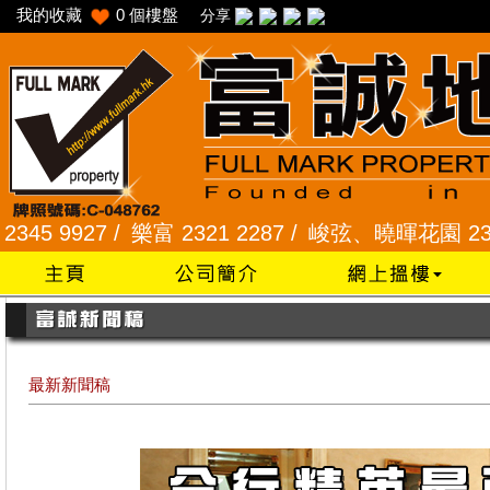
我的收藏
0
個樓盤
分享
樂富 2321 2287 /
峻弦、曉暉花園 2345 1286 /
威
最新新聞稿