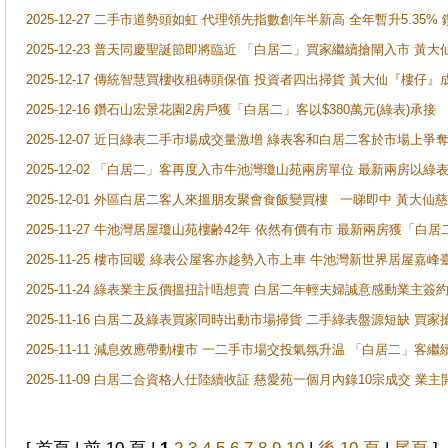
2025-12-27 二手市道勢頭如虹 代理領先指數創年半新高 全年暫升5.35
2025-12-23 普天同慶聖誕節即將臨近 「白居二」買家繼續搶閘入市 黃
2025-12-17 傳統智慧買樓收租磚頭保值 投資者四出掃貨 黃大仙『樓仔』
2025-12-16 鑽石山宏景花園2房戶獲「白居二」客以$380萬元(綠表)承接
2025-12-07 近日綠表二手市場成交量激增 綠表客和白居二客於市場上
2025-12-02 「白居二」客再度入市牛池灣瓊山苑兩房單位 最新兩房以綠表
2025-12-01 外區白居二客人來搵朋友聚會食飯變買樓 一睇即中 黃大仙
2025-11-27 牛池灣居屋瓊山苑樓齢42年 依然有價有市 最新兩房獲「白居
2025-11-25 樓市回暖 綠表公屋客亦趁勢入市上車 牛池灣新世界居屋嘉
2025-11-24 綠表業主反價搵扭計唔想賣 白居二年輕夫婦誠意感動業主簽約 
2025-11-16 白居二及綠表買家同時出動市場掃貨 二手綠表盤源短缺 
2025-11-11 減息效應帶動樓市 一二手市場交投氣氛升温 「白居二」
2025-11-09 白居二合資格人仕陸續收証 慈愛苑一個月內錄10宗成交 業