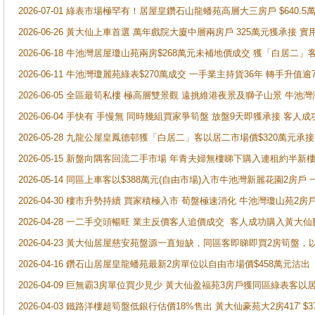
2026-07-01 綠表市場極罕有！居屋皇鑽石山龍蟠苑高層大三房戶 $640
2026-06-26 黃大仙上車首選 萬年戲院大廈中層兩房戶 325萬元獲承接 實
2026-06-18 牛池灣居屋瓊山苑兩房$268萬元未補地價成交 獲「白居二」
2026-06-11 牛池灣瓊麗苑綠表$270萬成交 一手業主持貨36年 轉手升值逾
2026-06-05 全區最筍私樓 極高層雙景觀 遠挑維港夜景及獅子山景 牛池
2026-06-04 手快有 手慢無 同時幾組買家爭筍盤 放盤9天即獲承接 
2026-05-28 九龍公屋皇鳳德邨獲「白居二」客以居二市場價$320萬元承接
2026-05-15 新盤向隅客回流二手市場 年青夫婦無樓睇下購入連租約半新
2026-05-14 同區上車客以$388萬元(自由市場)入市牛池灣新麗花園2房戶
2026-04-30 樓市升勢持續 買家積極入市 荀盤極速消化 牛池灣瓊山苑2
2026-04-28 一二手交頭暢旺 業主反價客人追價成交 客人成功購入黃大仙
2026-04-23 黃大仙居屋慈安苑盤源一直短缺，同區客即睇即買2房筍盤，
2026-04-16 鑽石山居屋皇龍蟠苑最新2房單位以自由市場價$458萬元沽出
2026-04-09 巨無霸3房單位買少見少 黃大仙盈福苑3房戶獲同區綠表客以
2026-04-03 鐵路洋樓超筍盤低銀行估價18%售出 黃大仙豪苑大2房417' $