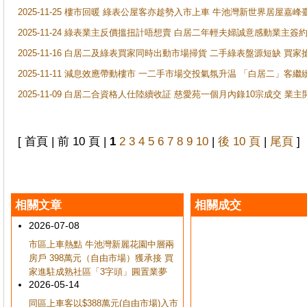
2025-11-25 樓市回暖 綠表公屋客亦趁勢入市上車 牛池灣新世界居屋嘉
2025-11-24 綠表業主反價搵扭計唔想賣 白居二年輕夫婦誠意感動業主簽約 
2025-11-16 白居二及綠表買家同時出動市場掃貨 二手綠表盤源短缺 
2025-11-11 減息效應帶動樓市 一二手市場交投氣氛升温 「白居二」
2025-11-09 白居二合資格人仕陸續收証 慈愛苑一個月內錄10宗成交 業
[ 首頁 | 前 10 頁 |
1
2
3
4
5
6
7
8
9
10
|
後 10 頁
|
尾頁
]
相關文章
相關成交
2026-07-08
市區上車熱點 牛池灣新麗花園中層兩
房戶 398萬元（自由市場）獲承接 買
家進駐成熟社區「3字頭」圓置業夢
2026-05-14
同區上車客以$388萬元(自由市場)入市