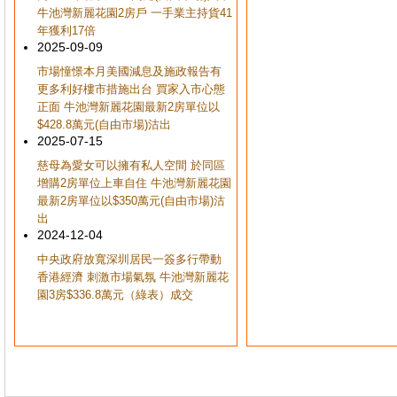
牛池灣新麗花園2房戶 一手業主持貨41
年獲利17倍
2025-09-09
市場憧憬本月美國減息及施政報告有
更多利好樓市措施出台 買家入市心態
正面 牛池灣新麗花園最新2房單位以
$428.8萬元(自由市場)沽出
2025-07-15
慈母為愛女可以擁有私人空間 於同區
增購2房單位上車自住 牛池灣新麗花園
最新2房單位以$350萬元(自由市場)沽
出
2024-12-04
中央政府放寬深圳居民一簽多行帶動
香港經濟 刺激市場氣氛 牛池灣新麗花
園3房$336.8萬元（綠表）成交