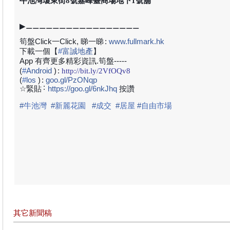
牛池灣瓊東街8號嘉峰臺商場地下1號舖
▶⚊⚊⚊⚊⚊⚊⚊⚊⚊⚊⚊⚊⚊⚊⚊⚊⚊
筍盤Click一Click, 睇一睇
:
www.fullmark.hk
下載一個【
#
富誠地產
】
App 有齊更多精彩資訊.筍盤-----
(
#
Android
)
:
http://bit.ly/2VfOQv8
(
#
los
)
:
goo.gl/PzONqp
:
☆緊貼
https://goo.gl/6nkJhq
按讚
#
牛池灣
#
新麗花園
#
成交
#
居屋
#
自由市場
其它新聞稿