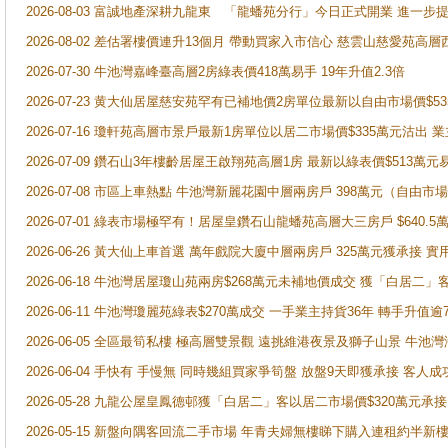
2026-08-03 富誠地產深耕九龍東 「龍蟠苑分行」今日正式開業 進
2026-08-02 差估署樓價連升13個月 帶動買家入市信心 慈雲山慈愛苑高層
2026-07-30 牛池灣嘉峰臺高層2房綠表價418萬易手 19年升值2.3倍
2026-07-23 黄大仙居屋慈安苑罕有已補地價2房單位最新以自由市場價$5
2026-07-16 瓊軒苑高層市景戶最新1房單位以居二市場價$335萬元沽出 業
2026-07-09 鑽石山3年樓齡居屋王啟翔苑高層1房 最新以綠表價$513萬元
2026-07-08 市區上車熱點 牛池灣新麗花園中層兩房戶 398萬元（自
2026-07-01 綠表市場極罕有！居屋皇鑽石山龍蟠苑高層大三房戶 $640
2026-06-26 黃大仙上車首選 萬年戲院大廈中層兩房戶 325萬元獲承接 實
2026-06-18 牛池灣居屋瓊山苑兩房$268萬元未補地價成交 獲「白居二」
2026-06-11 牛池灣瓊麗苑綠表$270萬成交 一手業主持貨36年 轉手升值逾
2026-06-05 全區最筍私樓 極高層雙景觀 遠挑維港夜景及獅子山景 牛池
2026-06-04 手快有 手慢無 同時幾組買家爭筍盤 放盤9天即獲承接 
2026-05-28 九龍公屋皇鳳德邨獲「白居二」客以居二市場價$320萬元承接
2026-05-15 新盤向隅客回流二手市場 年青夫婦無樓睇下購入連租約半新