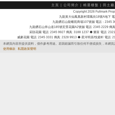
主頁
|
公司簡介
|
精選樓盤
|
田土廳
Copyright 2026 Fullmark 
九龍黃大仙鳳凰新村環鳳街18號A地下 電話：232
九龍鑽石山龍蟠苑商場107號舖 電話：2345 303
九龍鑽石山斧山道185號宏景花園A2號舖 電話: 2345 2229 傳真: 
采頣花園 電話: 2345 9927 傳真: 3188 1237 ◆ 樂富 電話: 2321 
威豪花園 電話: 2345 3331 傳真: 2328 9913 ◆ 星河明居/悅庭軒 電話: 2116
本網頁內容所提供資料，僅作參考用途。若因錯漏而引致任何不便或損失，本網頁
使用條款
私隱政策聲明