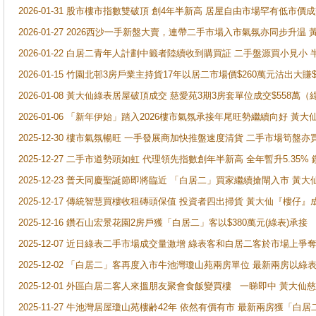
2026-01-31 股市樓市指數雙破頂 創4年半新高 居屋自由市場罕有低市價
2026-01-27 2026西沙一手新盤大賣，連帶二手市場入市氣氛亦同步升
2026-01-22 白居二青年人計劃中籤者陸續收到購買証 二手盤源買小見小
2026-01-15 竹園北邨3房戶業主持貨17年以居二市場價$260萬元沽出大賺$
2026-01-08 黃大仙綠表居屋破頂成交 慈愛苑3期3房套單位成交$558萬（
2026-01-06 「新年伊始」踏入2026樓市氣氛承接年尾旺勢繼續向好 
2025-12-30 樓市氣氛暢旺 一手發展商加快推盤速度清貨 二手市場筍
2025-12-27 二手市道勢頭如虹 代理領先指數創年半新高 全年暫升5.35
2025-12-23 普天同慶聖誕節即將臨近 「白居二」買家繼續搶閘入市 黃
2025-12-17 傳統智慧買樓收租磚頭保值 投資者四出掃貨 黃大仙『樓仔』
2025-12-16 鑽石山宏景花園2房戶獲「白居二」客以$380萬元(綠表)承接
2025-12-07 近日綠表二手市場成交量激增 綠表客和白居二客於市場上
2025-12-02 「白居二」客再度入市牛池灣瓊山苑兩房單位 最新兩房以綠表
2025-12-01 外區白居二客人來搵朋友聚會食飯變買樓 一睇即中 黃大仙
2025-11-27 牛池灣居屋瓊山苑樓齢42年 依然有價有市 最新兩房獲「白居