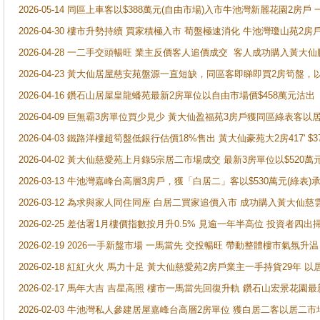
2026-05-14 同區上車客以$388萬元(自由市場)入市牛池灣新麗花園2房戶
2026-04-30 樓市升勢持續 買家積極入市 荀盤極速消化 牛池灣瓊山苑2
2026-04-28 一二手交頭暢旺 業主反價客人追價成交 客人成功購入黃大仙
2026-04-23 黃大仙居屋慈安苑盤源一直短缺，同區客即睇即買2房筍盤，
2026-04-16 鑽石山居屋皇龍蟠苑最新2房單位以自由市場價$458萬元沽出
2026-04-09 巨無霸3房單位買少見少 黃大仙盈福苑3房戶獲同區綠表客以
2026-04-03 鐵路洋樓超筍盤低銀行估價18%售出 黃大仙豪苑大2房417' $
2026-04-02 黃大仙慈愛苑上月錄5宗居二市場成交 最新3房單位以$520萬
2026-03-13 牛池灣嘉峰台高層3房戶，獲「白居二」客以$530萬元(綠表)
2026-03-12 為求與家人同住同座 白居二買家追價入市 成功購入黃大仙
2026-02-25 差估署1月樓價指數按月升0.5% 見逾一年半高位 投資
2026-02-19 2026一手新盤市場 一馬當先 交投暢旺 帶動整體樓市氣氛
2026-02-18 紅紅火火 馬力十足 黃大仙慈愛苑2房戶業主一手持貨29年 以
2026-02-17 馬年大吉 吉星高照 樓市一馬當先回復升軌 鑽石山宏景花園
2026-02-03 牛池灣私人參建居屋嘉峰台高層2房單位 獲白居二客以居二市