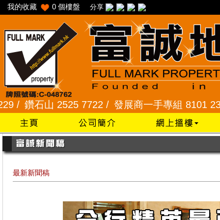
我的收藏
0
個樓盤
分享
525 7722 /
發展商一手專組 8101 2345 /
采頣花園 2
最新新聞稿