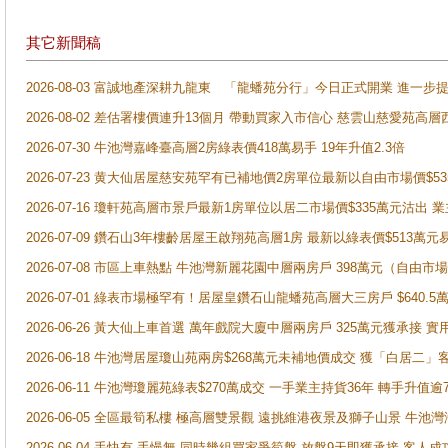
其它新聞稿
2026-08-03 富誠地產深耕九龍東 「龍蟠苑分行」今日正式開業 進
2026-08-02 差估署樓價連升13個月 帶動買家入市信心 慈雲山慈愛苑高層
2026-07-30 牛池灣嘉峰臺高層2房綠表價418萬易手 19年升值2.3倍
2026-07-23 黄大仙居屋慈安苑罕有已補地價2房單位最新以自由市場價$5
2026-07-16 瓊軒苑高層市景戶最新1房單位以居二市場價$335萬元沽出 業
2026-07-09 鑽石山3年樓齡居屋王啟翔苑高層1房 最新以綠表價$513萬元
2026-07-08 市區上車熱點 牛池灣新麗花園中層兩房戶 398萬元（自
2026-07-01 綠表市場極罕有！居屋皇鑽石山龍蟠苑高層大三房戶 $640
2026-06-26 黃大仙上車首選 萬年戲院大廈中層兩房戶 325萬元獲承接 實
2026-06-18 牛池灣居屋瓊山苑兩房$268萬元未補地價成交 獲「白居二」
2026-06-11 牛池灣瓊麗苑綠表$270萬成交 一手業主持貨36年 轉手升值逾
2026-06-05 全區最筍私樓 極高層雙景觀 遠挑維港夜景及獅子山景 牛池
2026-06-04 手快有 手慢無 同時幾組買家爭筍盤 放盤9天即獲承接 