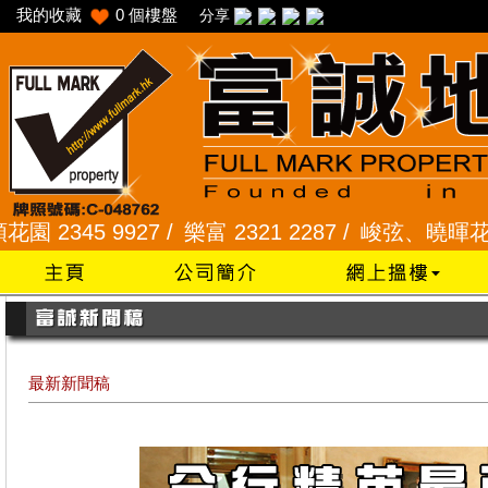
我的收藏
0
個樓盤
分享
 9927 /
樂富 2321 2287 /
峻弦、曉暉花園 2345 12
最新新聞稿