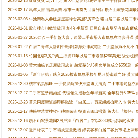
2026-02-18 紅紅火火 馬力十足 黃大仙慈愛苑2房戶業主一手持貨29年 以
2026-02-17 馬年大吉 吉星高照 樓市一馬當先回復升軌 鑽石山宏景花園
2026-02-03 牛池灣私人參建居屋嘉峰台高層2房單位 獲白居二客以居二市
2026-01-31 股市樓市指數雙破頂 創4年半新高 居屋自由市場罕有低市價
2026-01-27 2026西沙一手新盤大賣，連帶二手市場入市氣氛亦同步升
2026-01-22 白居二青年人計劃中籤者陸續收到購買証 二手盤源買小見小
2026-01-15 竹園北邨3房戶業主持貨17年以居二市場價$260萬元沽出大賺$
2026-01-08 黃大仙綠表居屋破頂成交 慈愛苑3期3房套單位成交$558萬（
2026-01-06 「新年伊始」踏入2026樓市氣氛承接年尾旺勢繼續向好 
2025-12-30 樓市氣氛暢旺 一手發展商加快推盤速度清貨 二手市場筍
2025-12-27 二手市道勢頭如虹 代理領先指數創年半新高 全年暫升5.35
2025-12-23 普天同慶聖誕節即將臨近 「白居二」買家繼續搶閘入市 黃
2025-12-17 傳統智慧買樓收租磚頭保值 投資者四出掃貨 黃大仙『樓仔』
2025-12-16 鑽石山宏景花園2房戶獲「白居二」客以$380萬元(綠表)承接
2025-12-07 近日綠表二手市場成交量激增 綠表客和白居二客於市場上