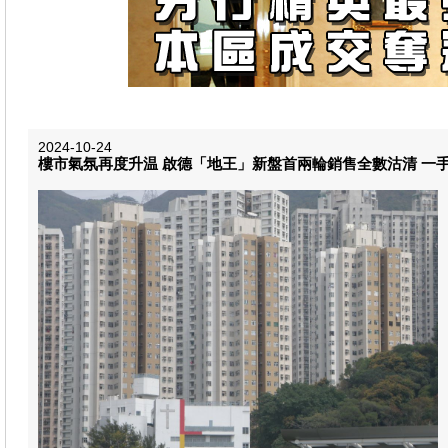
2024-10-24
樓市氣氛再度升温 啟德「地王」新盤首兩輪銷售全數沽清 一手