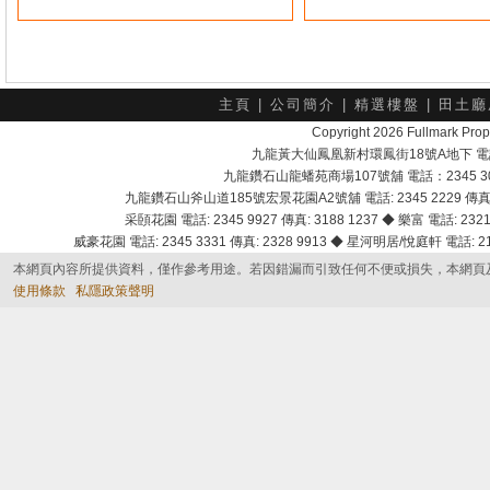
主頁
|
公司簡介
|
精選樓盤
|
田土廳
Copyright 2026 Fullmark 
九龍黃大仙鳳凰新村環鳳街18號A地下 電話：232
九龍鑽石山龍蟠苑商場107號舖 電話：2345 303
九龍鑽石山斧山道185號宏景花園A2號舖 電話: 2345 2229 傳真: 
采頣花園 電話: 2345 9927 傳真: 3188 1237 ◆ 樂富 電話: 2321 
威豪花園 電話: 2345 3331 傳真: 2328 9913 ◆ 星河明居/悅庭軒 電話: 2116
本網頁內容所提供資料，僅作參考用途。若因錯漏而引致任何不便或損失，本網頁
使用條款
私隱政策聲明