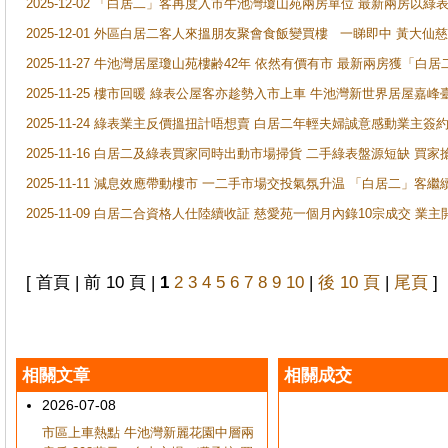
2025-12-02 「白居二」客再度入市牛池灣瓊山苑兩房單位 最新兩房以綠表
2025-12-01 外區白居二客人來搵朋友聚會食飯變買樓 一睇即中 黃大仙
2025-11-27 牛池灣居屋瓊山苑樓齢42年 依然有價有市 最新兩房獲「白居
2025-11-25 樓市回暖 綠表公屋客亦趁勢入市上車 牛池灣新世界居屋嘉
2025-11-24 綠表業主反價搵扭計唔想賣 白居二年輕夫婦誠意感動業主簽約 
2025-11-16 白居二及綠表買家同時出動市場掃貨 二手綠表盤源短缺 
2025-11-11 減息效應帶動樓市 一二手市場交投氣氛升温 「白居二」
2025-11-09 白居二合資格人仕陸續收証 慈愛苑一個月內錄10宗成交 業
[ 首頁 | 前 10 頁 |
1
2
3
4
5
6
7
8
9
10
|
後 10 頁
|
尾頁
]
相關文章
相關成交
2026-07-08
市區上車熱點 牛池灣新麗花園中層兩