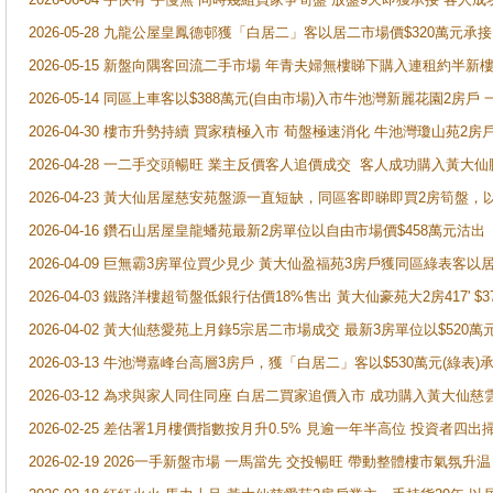
2026-05-28 九龍公屋皇鳳德邨獲「白居二」客以居二市場價$320萬元承接
2026-05-15 新盤向隅客回流二手市場 年青夫婦無樓睇下購入連租約半新
2026-05-14 同區上車客以$388萬元(自由市場)入市牛池灣新麗花園2房戶
2026-04-30 樓市升勢持續 買家積極入市 荀盤極速消化 牛池灣瓊山苑2
2026-04-28 一二手交頭暢旺 業主反價客人追價成交 客人成功購入黃大仙
2026-04-23 黃大仙居屋慈安苑盤源一直短缺，同區客即睇即買2房筍盤，
2026-04-16 鑽石山居屋皇龍蟠苑最新2房單位以自由市場價$458萬元沽出
2026-04-09 巨無霸3房單位買少見少 黃大仙盈福苑3房戶獲同區綠表客以
2026-04-03 鐵路洋樓超筍盤低銀行估價18%售出 黃大仙豪苑大2房417' $
2026-04-02 黃大仙慈愛苑上月錄5宗居二市場成交 最新3房單位以$520萬
2026-03-13 牛池灣嘉峰台高層3房戶，獲「白居二」客以$530萬元(綠表)
2026-03-12 為求與家人同住同座 白居二買家追價入市 成功購入黃大仙
2026-02-25 差估署1月樓價指數按月升0.5% 見逾一年半高位 投資
2026-02-19 2026一手新盤市場 一馬當先 交投暢旺 帶動整體樓市氣氛