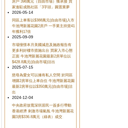
房戶 398萬元（自由市場）獲承接 買
家進駐成熟社區「3字頭」圓置業夢
2026-05-14
同區上車客以$388萬元(自由市場)入市
牛池灣新麗花園2房戶 一手業主持貨41
年獲利17倍
2025-09-09
市場憧憬本月美國減息及施政報告有
更多利好樓市措施出台 買家入市心態
正面 牛池灣新麗花園最新2房單位以
$428.8萬元(自由市場)沽出
2025-07-15
慈母為愛女可以擁有私人空間 於同區
增購2房單位上車自住 牛池灣新麗花園
最新2房單位以$350萬元(自由市場)沽
出
2024-12-04
中央政府放寬深圳居民一簽多行帶動
香港經濟 刺激市場氣氛 牛池灣新麗花
園3房$336.8萬元（綠表）成交