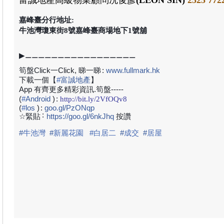
富誠地產
高級物業顧問
冼俊彥
(LEON SIN)
2525 772
嘉峰臺分行地址:
牛池灣瓊東街8號嘉峰臺商場地下1號舖
▶⚊⚊⚊⚊⚊⚊⚊⚊⚊⚊⚊⚊⚊⚊⚊⚊⚊
筍盤Click一Click, 睇一睇
:
www.fullmark.hk
下載一個【
#
富誠地產
】
App 有齊更多精彩資訊.筍盤-----
(
#
Android
)
:
http://bit.ly/2VfOQv8
(
#
los
)
:
goo.gl/PzONqp
:
☆緊貼
https://goo.gl/6nkJhq
按讚
#
牛池灣
#
新麗花園
#白居二
#
成交
#
居屋