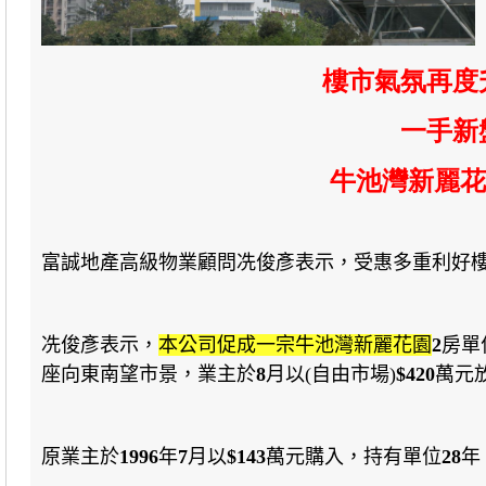
樓市氣氛再度
一手新
牛池灣新麗花
富誠地產高級物業顧問冼俊彥表示，受惠多重利好
冼俊彥表示，
本公司促成一宗牛池灣新麗花園
2
房單
座向東南望市景
，業主於
8
月以(自由市場)
$420
萬元
原業主於
1996
年
7
月以
$143
萬元購入
，持有單位
28
年