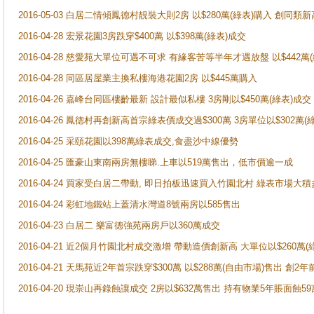
2016-05-03 白居二情傾鳳德村靚裝大則2房 以$280萬(綠表)購入 創同類新
2016-04-28 宏景花園3房跌穿$400萬 以$398萬(綠表)成交
2016-04-28 慈愛苑大單位可遇不可求 有緣客苦等半年才遇放盤 以$442萬
2016-04-28 同區居屋業主換私樓海港花園2房 以$445萬購入
2016-04-26 嘉峰台同區樓齡最新 設計最似私樓 3房剛以$450萬(綠表)成交
2016-04-26 鳳德村再創新高首宗綠表價成交過$300萬 3房單位以$302萬(
2016-04-25 采頤花園以398萬綠表成交,食盡沙中線優勢
2016-04-25 匯豪山東南兩房無樓睇.上車以519萬售出，低市價逾一成
2016-04-24 買家受白居二帶動, 即日拍板迅速買入竹園北村 綠表市場大
2016-04-24 彩虹地鐵站上蓋清水灣道8號兩房以585售出
2016-04-23 白居二 樂富德強苑兩房戶以360萬成交
2016-04-21 近2個月竹園北村成交激增 帶動造價創新高 大單位以$260萬(
2016-04-21 天馬苑近2年首宗跌穿$300萬 以$288萬(自由市場)售出 創2年
2016-04-20 現崇山再錄蝕讓成交 2房以$632萬售出 持有物業5年賬面蝕59