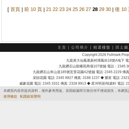
[
首頁
|
前 10 頁
|
21
22
23
24
25
26
27
28
29
30
|
後 10
主頁
|
公司簡介
|
精選樓盤
|
田土廳
Copyright 2026 Fullmark 
九龍黃大仙鳳凰新村環鳳街18號A地下 電話：232
九龍鑽石山龍蟠苑商場107號舖 電話：2345 303
九龍鑽石山斧山道185號宏景花園A2號舖 電話: 2345 2229 傳真: 
采頣花園 電話: 2345 9927 傳真: 3188 1237 ◆ 樂富 電話: 2321 
威豪花園 電話: 2345 3331 傳真: 2328 9913 ◆ 星河明居/悅庭軒 電話: 2116
本網頁內容所提供資料，僅作參考用途。若因錯漏而引致任何不便或損失，本網頁
使用條款
私隱政策聲明