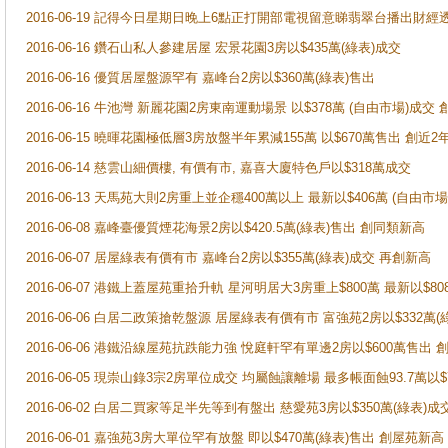
2016-06-19 記得今日星期日晚上6點正打開部電視留意睇翡翠台播出
2016-06-16 鑽石山私人參建居屋 宏景花園3房以$435萬(綠表)成交
2016-06-16 優質居屋盤源罕有 嘉峰台2房以$360萬(綠表)售出
2016-06-16 牛池灣 新麗花園2房東南運動場景 以$378萬 (自由市場)成
2016-06-15 曉暉花園極低層3房放盤半年累減155萬 以$670萬售出 創
2016-06-14 慈雲山細價樓, 有價有市, 嘉喜大廈特色戶以$318萬成交
2016-06-13 天馬苑大則2房重上並企穩400萬以上 最新以$406萬 (自由市
2016-06-08 嘉峰臺優質煙花海景2房以$420.5萬(綠表)售出 創同類新高
2016-06-07 居屋綠表有價有市 嘉峰台2房以$355萬(綠表)成交 再創新高
2016-06-07 港鐵上蓋屋苑重拾升軌 星河明居大3房重上$800萬 最新以$8
2016-06-06 白居二政策搶乾盤源 居屋綠表有價有市 富強苑2房以$332萬
2016-06-06 港鐵沿線屋苑抗跌能力強 悅庭軒罕有單邊2房以$600萬售出
2016-06-05 現崇山錄3宗2房單位成交 均屬蝕讓離場 最多帳面蝕93.7萬以
2016-06-02 白居二買家等足半先等到有盤出 慈愛苑3房以$350萬(綠表)成
2016-06-01 嘉強苑3房大單位罕有放盤 即以$470萬(綠表)售出 創屋苑新高