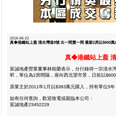
2016-06-22
真◆港鐵站上蓋 清水灣道8號 出一間賣一間 最新2房以$600萬
真◆港鐵站上蓋 清
富誠地產營業董事林栢榮表示
，分行錄得一宗清水灣
呎，單位為2房間隔，座向西北望市景，日前以$600萬
原業主於2011年1月以$383萬元購入，持有單位5
如有任何查詢，歡迎致電或親臨本公司：
富誠地產23452229