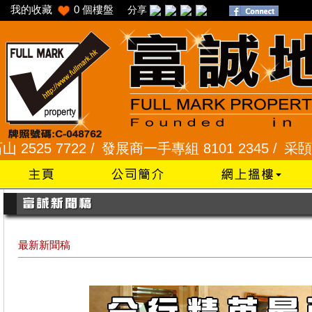
我的收藏
0
個樓盤
分享
 7722 /
發展商一手專組 8101 2345 /
采頣花園 234
最新新聞稿