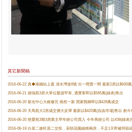
其它新聞稿
2016-06-22 真◆港鐵站上蓋 清水灣道8號 出一間賣一間 最新2房以$600
2016-06-21 德強苑3房大單位盤源罕有, 遇實客即以$585萬(綠表)售出
2016-06-20 新光中心大維修完 煥然一新 買家既睇即以$428萬成交
2016-06-20 天馬苑大2房成交價大反彈 最新以$420萬(自由市場)售出
2016-06-20 慈愛苑3期3房業主早年經公司買入 今年再經公司 以438(綠
2016-06-19 白居二搶旺居二交投，采頤花園細積兩房，不足1天即被同