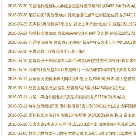
2016-05-30 同區樓齡最新私人參建居屋嘉峰臺高層3房以$482.8萬(綠表)
2016-05-30 采頤花園3房放盤短缺 買家連極低層單位都照追住買 以$442.
2016-05-25 天馬苑5月份暫錄7宗成交 對比上月宗數增加1倍 最新2房以$3
2016-05-24 龍蟠苑吉盤短缺 買家紛紛轉投連租約可交吉盤 建築521呎2房
2016-05-19 巧遇樓市轉角 買家買到心頭好 新光中心2房連天台戶以$502
2016-05-18 不思進取!! 誤導讀者!! 行為可恥!!
2016-05-18 慈母為兒子未雨綢繆 以$345萬(綠表)買慈安苑2房作日後新婚
2016-05-16 龍蟠苑1房放盤4個月都賣唔到 一落價即有3組客鬥快落票 以$
2016-05-12 買家首次接觸康和式間格立即迷上 以$340萬(綠表)購入慈愛苑
2016-05-11 慈雲山居屋成交活躍, 慈愛苑3期3房以$415萬(綠表)成交
2016-05-11 白居二再搶竹園北村2房覓得安樂窩 以$176萬(綠表)成交
2016-05-11 每年放盤唔過5個 瓊軒苑優質3房以$450萬(綠表)成交 創同類
2016-05-10 康強苑業主住17年兼賺284萬離場 以$418萬(綠表)售出 逆
2016-05-10 安康大廈2房連天台單位以$320.8萬售出 放盤8個月累減近10
2016-05-05 竹園北村放盤一日即有買家洽購 以$405.6萬 (自由市場)成交