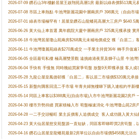
2026-07-09 鑽石山3年樓齡居屋王啟翔苑高層1房 最新以綠表價$513萬元
2026-07-08 市區上車熱點 牛池灣新麗花園中層兩房戶 398萬元（自
2026-07-01 綠表市場極罕有！居屋皇鑽石山龍蟠苑高層大三房戶 $640
2026-06-26 黃大仙上車首選 萬年戲院大廈中層兩房戶 325萬元獲承接 實
2026-06-18 牛池灣居屋瓊山苑兩房$268萬元未補地價成交 獲「白居二」
2026-06-11 牛池灣瓊麗苑綠表$270萬成交 一手業主持貨36年 轉手升值逾
2026-06-05 全區最筍私樓 極高層雙景觀 遠挑維港夜景及獅子山景 牛池
2026-06-04 手快有 手慢無 同時幾組買家爭筍盤 放盤9天即獲承接 
2026-05-28 九龍公屋皇鳳德邨獲「白居二」客以居二市場價$320萬元承接
2026-05-15 新盤向隅客回流二手市場 年青夫婦無樓睇下購入連租約半新
2026-05-14 同區上車客以$388萬元(自由市場)入市牛池灣新麗花園2房戶
2026-04-30 樓市升勢持續 買家積極入市 荀盤極速消化 牛池灣瓊山苑2
2026-04-28 一二手交頭暢旺 業主反價客人追價成交 客人成功購入黃大仙
2026-04-23 黃大仙居屋慈安苑盤源一直短缺，同區客即睇即買2房筍盤，
2026-04-16 鑽石山居屋皇龍蟠苑最新2房單位以自由市場價$458萬元沽出