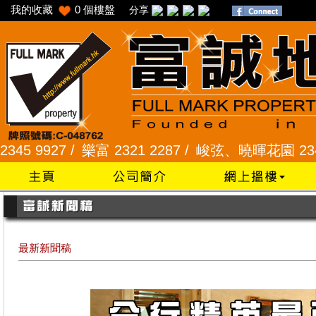
我的收藏
0
個樓盤
分享
27 /
樂富 2321 2287 /
峻弦、曉暉花園 2345 1286
最新新聞稿