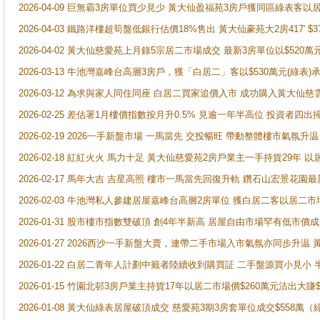
2026-04-09 巨無霸3房單位買少見少 黃大仙盈福苑3房戶獲同區綠表客以
2026-04-03 鐵路洋樓超筍盤低銀行估價18%售出 黃大仙豪苑大2房417' $
2026-04-02 黃大仙慈愛苑上月錄5宗居二市場成交 最新3房單位以$520萬
2026-03-13 牛池灣嘉峰台高層3房戶，獲「白居二」客以$530萬元(綠表)
2026-03-12 為求與家人同住同座 白居二買家追價入市 成功購入黃大仙
2026-02-25 差估署1月樓價指數按月升0.5% 見逾一年半高位 投資
2026-02-19 2026一手新盤市場 一馬當先 交投暢旺 帶動整體樓市氣氛
2026-02-18 紅紅火火 馬力十足 黃大仙慈愛苑2房戶業主一手持貨29年 以
2026-02-17 馬年大吉 吉星高照 樓市一馬當先回復升軌 鑽石山宏景花園
2026-02-03 牛池灣私人參建居屋嘉峰台高層2房單位 獲白居二客以居二市
2026-01-31 股市樓市指數雙破頂 創4年半新高 居屋自由市場罕有低市價
2026-01-27 2026西沙一手新盤大賣，連帶二手市場入市氣氛亦同步升
2026-01-22 白居二青年人計劃中籤者陸續收到購買証 二手盤源買小見小
2026-01-15 竹園北邨3房戶業主持貨17年以居二市場價$260萬元沽出大賺$
2026-01-08 黃大仙綠表居屋破頂成交 慈愛苑3期3房套單位成交$558萬（