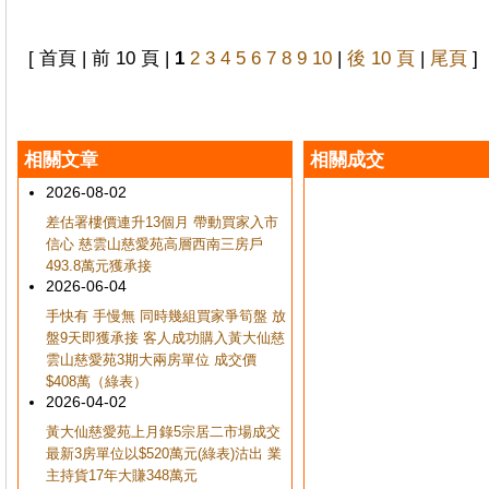
[ 首頁 | 前 10 頁 |
1
2
3
4
5
6
7
8
9
10
|
後 10 頁
|
尾頁
]
相關文章
相關成交
2026-08-02
差估署樓價連升13個月 帶動買家入市
信心 慈雲山慈愛苑高層西南三房戶
493.8萬元獲承接
2026-06-04
手快有 手慢無 同時幾組買家爭筍盤 放
盤9天即獲承接 客人成功購入黃大仙慈
雲山慈愛苑3期大兩房單位 成交價
$408萬（綠表）
2026-04-02
黃大仙慈愛苑上月錄5宗居二市場成交
最新3房單位以$520萬元(綠表)沽出 業
主持貨17年大賺348萬元