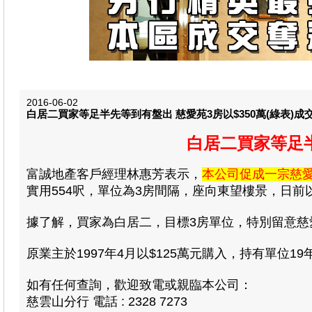
2016-06-02
白居二買家等足半先等到有盤出 慈愛苑3房以$350萬(綠表)成
白居二買家等足半
富誠地產客戶經理林惠芳表示，
本公司促成一宗慈
實用554呎，單位為3房間隔，座向東望樓景，日前以$3
據了解，買家為白居二，目標3房單位，特別留意
原業主於1997年4月以$125萬元購入，持有單位19
如有任何查詢，歡迎致電或親臨本公司：
慈雲山分行 電話 : 2328 7273