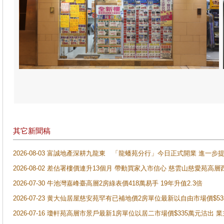
其它新聞稿
2026-08-03 富誠地產深耕九龍東 「龍蟠苑分行」今日正式開業 進
2026-08-02 差估署樓價連升13個月 帶動買家入市信心 慈雲山慈愛苑高層
2026-07-30 牛池灣嘉峰臺高層2房綠表價418萬易手 19年升值2.3倍
2026-07-23 黄大仙居屋慈安苑罕有已補地價2房單位最新以自由市場價$5
2026-07-16 瓊軒苑高層市景戶最新1房單位以居二市場價$335萬元沽出 業