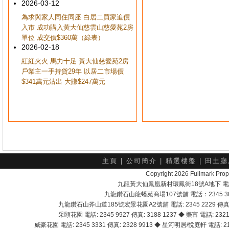
2026-03-12
為求與家人同住同座 白居二買家追價
入市 成功購入黃大仙慈雲山慈愛苑2房
單位 成交價$360萬（綠表）
2026-02-18
紅紅火火 馬力十足 黃大仙慈愛苑2房
戶業主一手持貨29年 以居二市場價
$341萬元沽出 大賺$247萬元
主頁
|
公司簡介
|
精選樓盤
|
田土廳
Copyright 2026 Fullmark 
九龍黃大仙鳳凰新村環鳳街18號A地下 電話：232
九龍鑽石山龍蟠苑商場107號舖 電話：2345 303
九龍鑽石山斧山道185號宏景花園A2號舖 電話: 2345 2229 傳真: 
采頣花園 電話: 2345 9927 傳真: 3188 1237 ◆ 樂富 電話: 2321 
威豪花園 電話: 2345 3331 傳真: 2328 9913 ◆ 星河明居/悅庭軒 電話: 2116