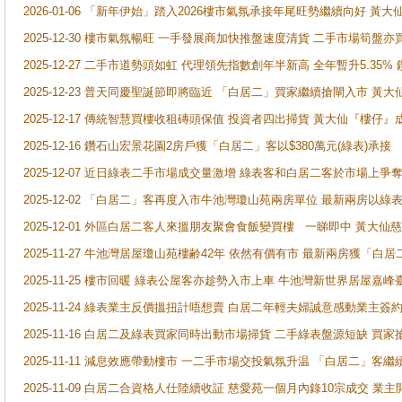
2026-01-06 「新年伊始」踏入2026樓市氣氛承接年尾旺勢繼續向好 
2025-12-30 樓市氣氛暢旺 一手發展商加快推盤速度清貨 二手市場筍
2025-12-27 二手市道勢頭如虹 代理領先指數創年半新高 全年暫升5.35
2025-12-23 普天同慶聖誕節即將臨近 「白居二」買家繼續搶閘入市 黃
2025-12-17 傳統智慧買樓收租磚頭保值 投資者四出掃貨 黃大仙『樓仔』
2025-12-16 鑽石山宏景花園2房戶獲「白居二」客以$380萬元(綠表)承接
2025-12-07 近日綠表二手市場成交量激增 綠表客和白居二客於市場上
2025-12-02 「白居二」客再度入市牛池灣瓊山苑兩房單位 最新兩房以綠表
2025-12-01 外區白居二客人來搵朋友聚會食飯變買樓 一睇即中 黃大仙
2025-11-27 牛池灣居屋瓊山苑樓齢42年 依然有價有市 最新兩房獲「白居
2025-11-25 樓市回暖 綠表公屋客亦趁勢入市上車 牛池灣新世界居屋嘉
2025-11-24 綠表業主反價搵扭計唔想賣 白居二年輕夫婦誠意感動業主簽約 
2025-11-16 白居二及綠表買家同時出動市場掃貨 二手綠表盤源短缺 
2025-11-11 減息效應帶動樓市 一二手市場交投氣氛升温 「白居二」
2025-11-09 白居二合資格人仕陸續收証 慈愛苑一個月內錄10宗成交 業