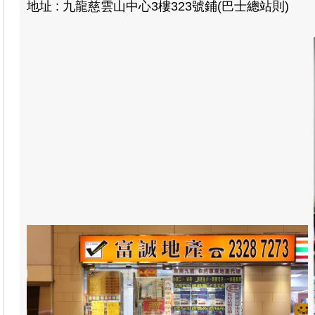
地址 : 九龍慈雲山中心3樓323號鋪(巴士總站則)