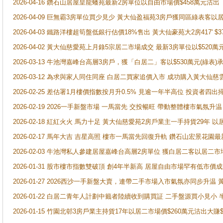
2026-04-16 鑽石山居屋皇龍蟠苑最新2房單位以自由市場價$458萬元沽出
2026-04-09 巨無霸3房單位買少見少 黃大仙盈福苑3房戶獲同區綠表客以
2026-04-03 鐵路洋樓超筍盤低銀行估價18%售出 黃大仙豪苑大2房417' $
2026-04-02 黃大仙慈愛苑上月錄5宗居二市場成交 最新3房單位以$520萬
2026-03-13 牛池灣嘉峰台高層3房戶，獲「白居二」客以$530萬元(綠表)
2026-03-12 為求與家人同住同座 白居二買家追價入市 成功購入黃大仙
2026-02-25 差估署1月樓價指數按月升0.5% 見逾一年半高位 投資
2026-02-19 2026一手新盤市場 一馬當先 交投暢旺 帶動整體樓市氣氛
2026-02-18 紅紅火火 馬力十足 黃大仙慈愛苑2房戶業主一手持貨29年 以
2026-02-17 馬年大吉 吉星高照 樓市一馬當先回復升軌 鑽石山宏景花園
2026-02-03 牛池灣私人參建居屋嘉峰台高層2房單位 獲白居二客以居二市
2026-01-31 股市樓市指數雙破頂 創4年半新高 居屋自由市場罕有低市價
2026-01-27 2026西沙一手新盤大賣，連帶二手市場入市氣氛亦同步升
2026-01-22 白居二青年人計劃中籤者陸續收到購買証 二手盤源買小見小
2026-01-15 竹園北邨3房戶業主持貨17年以居二市場價$260萬元沽出大賺$