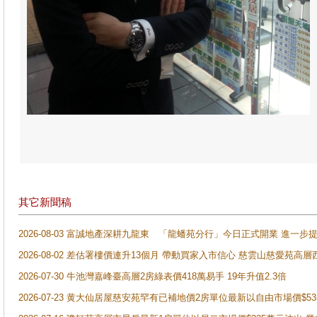
其它新聞稿
2026-08-03 富誠地產深耕九龍東 「龍蟠苑分行」今日正式開業 進
2026-08-02 差估署樓價連升13個月 帶動買家入市信心 慈雲山慈愛苑高層
2026-07-30 牛池灣嘉峰臺高層2房綠表價418萬易手 19年升值2.3倍
2026-07-23 黄大仙居屋慈安苑罕有已補地價2房單位最新以自由市場價$5