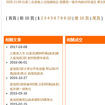
2025-11-09 白居二合資格人仕陸續收証 慈愛苑一個月內錄10宗成交 業
[ 首頁 | 前 10 頁 |
1
2
3
4
5
6
7
8
9
10
|
後 10 頁
|
尾頁
]
相關文章
相關成交
2017-03-08
公務員入市 以新高價$485萬(綠表)購
入嘉強苑3房 創同類歷年新高
2016-06-01
嘉強苑3房大單位罕有放盤 即以$470
萬(綠表)售出 創屋苑新高
2015-10-27
嘉強苑3房跌破400萬 以$390萬(綠表)
低市價一成售出
2015-03-16
嘉強苑兩房以綠表價$318萬售出
2015-02-15