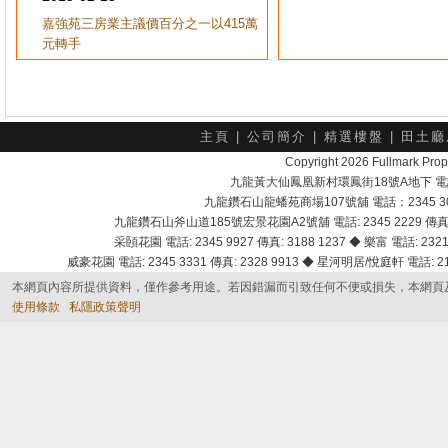
嘉強苑三房業主議價百分之一以415萬
元轉手
主頁
|
公司簡介
|
精選樓盤
|
田土廳
Copyright 2026 Fullmark 
九龍黃大仙鳳凰新村環鳳街18號A地下 電話：232
九龍鑽石山龍蟠苑商場107號舖 電話：2345 303
九龍鑽石山斧山道185號宏景花園A2號舖 電話: 2345 2229 傳真: 
采頣花園 電話: 2345 9927 傳真: 3188 1237 ◆ 樂富 電話: 2321 
威豪花園 電話: 2345 3331 傳真: 2328 9913 ◆ 星河明居/悅庭軒 電話: 2116
本網頁內容所提供資料，僅作參考用途。若因錯漏而引致任何不便或損失，本網頁
使用條款
私隱政策聲明