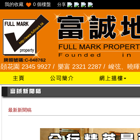
我的收藏
0
個樓盤
分享
45 9927 /
樂富 2321 2287 /
峻弦、曉暉花園 2345
最新新聞稿