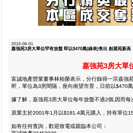
2016-06-01
嘉強苑3房大單位罕有放盤 即以$470萬(綠表)售出 創屋苑新高
嘉強苑3房大單位
富誠地產營業董事林栢榮表示
，分行錄得一宗嘉強苑3
呎，單位為3房間隔，座向南望市景，日前以$470萬(
據了解，嘉強苑3房大單位每年放盤不過2個,因而每
原業主於2001年1月以$181.4萬元購入，持有單位
如有任何查詢，歡迎致電或親臨本公司：