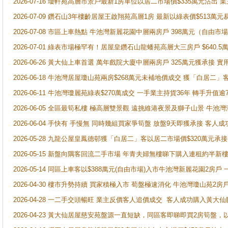
2026-07-16 瓊軒苑高層市景戶最新1房單位以居二市場價$335萬元沽出 業
2026-07-09 鑽石山3年樓齡居屋王啟翔苑高層1房 最新以綠表價$513萬元
2026-07-08 市區上車熱點 牛池灣新麗花園中層兩房戶 398萬元（自
2026-07-01 綠表市場極罕有！居屋皇鑽石山龍蟠苑高層大三房戶 $640
2026-06-26 黃大仙上車首選 萬年戲院大廈中層兩房戶 325萬元獲承接 實
2026-06-18 牛池灣居屋瓊山苑兩房$268萬元未補地價成交 獲「白居二」
2026-06-11 牛池灣瓊麗苑綠表$270萬成交 一手業主持貨36年 轉手升值逾
2026-06-05 全區最筍私樓 極高層雙景觀 遠挑維港夜景及獅子山景 牛池
2026-06-04 手快有 手慢無 同時幾組買家爭筍盤 放盤9天即獲承接 
2026-05-28 九龍公屋皇鳳德邨獲「白居二」客以居二市場價$320萬元承接
2026-05-15 新盤向隅客回流二手市場 年青夫婦無樓睇下購入連租約半新
2026-05-14 同區上車客以$388萬元(自由市場)入市牛池灣新麗花園2房戶
2026-04-30 樓市升勢持續 買家積極入市 荀盤極速消化 牛池灣瓊山苑2
2026-04-28 一二手交頭暢旺 業主反價客人追價成交 客人成功購入黃大仙
2026-04-23 黃大仙居屋慈安苑盤源一直短缺，同區客即睇即買2房筍盤，