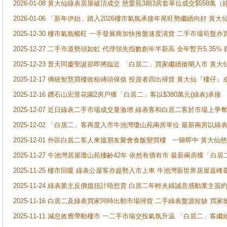
2026-01-08 黃大仙綠表居屋破頂成交 慈愛苑3期3房套單位成交$558萬（
2026-01-06 「新年伊始」踏入2026樓市氣氛承接年尾旺勢繼續向好 
2025-12-30 樓市氣氛暢旺 一手發展商加快推盤速度清貨 二手市場筍
2025-12-27 二手市道勢頭如虹 代理領先指數創年半新高 全年暫升5.35
2025-12-23 普天同慶聖誕節即將臨近 「白居二」買家繼續搶閘入市 黃
2025-12-17 傳統智慧買樓收租磚頭保值 投資者四出掃貨 黃大仙『樓仔』
2025-12-16 鑽石山宏景花園2房戶獲「白居二」客以$380萬元(綠表)承接
2025-12-07 近日綠表二手市場成交量激增 綠表客和白居二客於市場上
2025-12-02 「白居二」客再度入市牛池灣瓊山苑兩房單位 最新兩房以綠表
2025-12-01 外區白居二客人來搵朋友聚會食飯變買樓 一睇即中 黃大仙
2025-11-27 牛池灣居屋瓊山苑樓齢42年 依然有價有市 最新兩房獲「白居
2025-11-25 樓市回暖 綠表公屋客亦趁勢入市上車 牛池灣新世界居屋嘉
2025-11-24 綠表業主反價搵扭計唔想賣 白居二年輕夫婦誠意感動業主簽約 
2025-11-16 白居二及綠表買家同時出動市場掃貨 二手綠表盤源短缺 
2025-11-11 減息效應帶動樓市 一二手市場交投氣氛升温 「白居二」