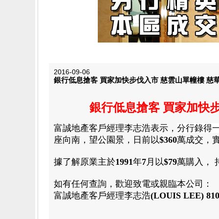
2016-09-06
銀行低息搶客 買家加快步伐入市 慈雲山單幢樓 慈華
銀行低息搶客 買家加快步
富誠地產
客戶經理
李志浩
表示
，
分行錄得
座向南
，
望公園景
，
日前以
$360
萬成交
，
據了解
原業主於
1991
年
7
月以
$79
萬購入
，
如有任何查詢
，
歡迎致電或親臨本公司：
富誠地產客戶經理
李志浩
(LOUIS LEE)
810