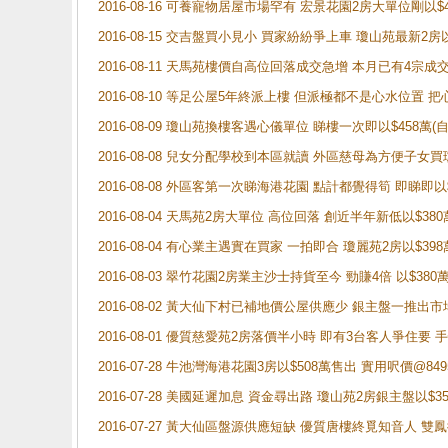
2016-08-16 可養寵物居屋市場罕有 宏景花園2房大單位剛以$4
2016-08-15 交吉盤買小見小 買家紛紛爭上車 瓊山苑最新2房
2016-08-11 天馬苑樓價自高位回落成交急增 本月已有4宗成交
2016-08-10 等足公屋5年終派上樓 但派極都不是心水位置 
2016-08-09 瓊山苑換樓客遇心儀單位 睇樓一次即以$458萬
2016-08-08 兒女分配學校到本區就讀 外區慈母為方便子女買
2016-08-08 外區客第一次睇海港花園 點計都覺得筍 即睇即
2016-08-04 天馬苑2房大單位 高位回落 創近半年新低以$38
2016-08-04 有心業主遇實在買家 一拍即合 瓊麗苑2房以$39
2016-08-03 翠竹花園2房業主沙士持貨至今 勁賺4倍 以$38
2016-08-02 黃大仙下村已補地價公屋供應少 銀主盤一推出市
2016-08-01 優質慈愛苑2房落價半小時 即有3台客人爭住要 
2016-07-28 牛池灣海港花園3房以$508萬售出 實用呎價@8
2016-07-28 美國延遲加息 資金尋出路 瓊山苑2房銀主盤以$3
2016-07-27 黃大仙區盤源供應短缺 優質唐樓終覓知音人 雙鳳