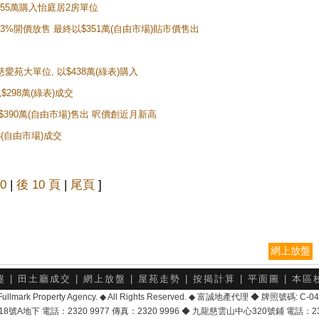
$355萬購入怡庭居2房單位
價13%開價放售 最終以$351萬(自由市場)貼市價售出
慈愛苑大單位, 以$438萬(綠表)購入
$298萬(綠表)成交
以$390萬(自由市場)售出 呎價創近月新高
8(自由市場)成交
0
|
後 10 頁
|
尾頁
]
網上放盤
盤
|
田土廳成交
|
網上放盤
|
屋苑走勢
|
按揭計算
|
平面圖
|
本區
6 Fullmark Property Agency. ◆ All Rights Reserved. ◆ 富誠地產代理 ◆ 牌照號碼: C
地下 電話：2320 9977 傳真：2320 9996 ◆ 九龍慈雲山中心320號鋪 電話：2328 