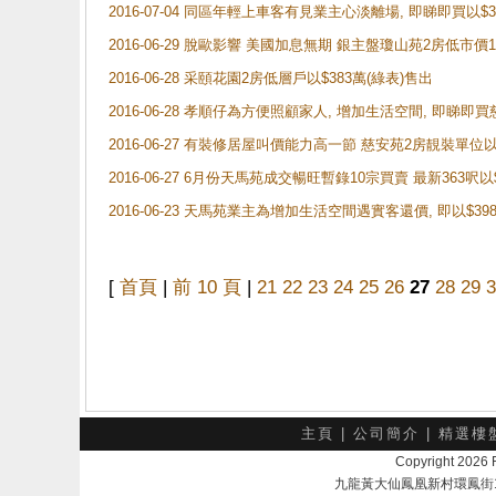
2016-07-04 同區年輕上車客有見業主心淡離場, 即睇即買以
2016-06-29 脫歐影響 美國加息無期 銀主盤瓊山苑2房低市
2016-06-28 采頤花園2房低層戶以$383萬(綠表)售出
2016-06-28 孝順仔為方便照顧家人, 增加生活空間, 即睇即買
2016-06-27 有裝修居屋叫價能力高一節 慈安苑2房靚裝單位以
2016-06-27 6月份天馬苑成交暢旺暫錄10宗買賣 最新363呎
2016-06-23 天馬苑業主為增加生活空間遇實客還價, 即以$39
[
首頁
|
前 10 頁
|
21
22
23
24
25
26
27
28
29
3
主頁
|
公司簡介
|
精選樓
Copyright 202
九龍黃大仙鳳凰新村環鳳街18號A