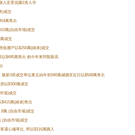
表)購入宏景花園2房入市
表)成交
354萬售出
410萬(自由市場)成交
0萬成交
2房低層戶以$250萬(綠表)成交
2房以$495萬售出 創今年來同類新高
出
導致 最新3房成交單位業主由年初580萬減價至近日以$508萬售出
2房以$300萬成交
由市場)成交
$415萬(綠表)售出
6.8萬 (自由市場)成交
萬 (自由市場)成交
車客遇心儀單位, 即以$316萬購入