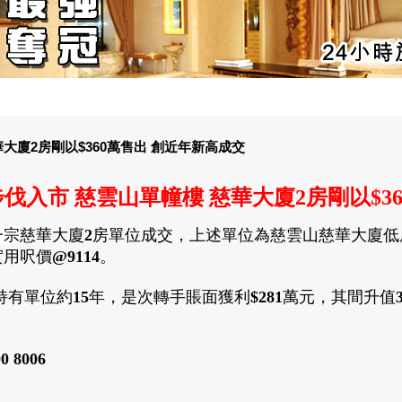
大廈2房剛以$360萬售出 創近年新高成交
伐入市 慈雲山單幢樓 慈華大廈
2房剛
以
$3
一宗
慈華大廈
2
房單位成交
，
上述單位為慈雲山
慈華大廈低
實用呎價
@9114
。
持有單位約
15
年
，
是次轉手
賬面獲利
$281
萬元
，
其間升值
0 8006