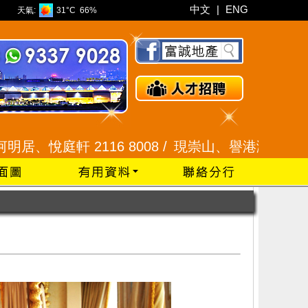
中文
|
ENG
天氣:
31°C
66%
軒 2116 8008 /
現崇山、譽港灣 2345 9926 /