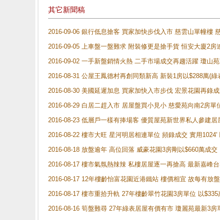
其它新聞稿
2016-09-06 銀行低息搶客 買家加快步伐入市 慈雲山單幢樓
2016-09-05 上車盤一盤難求 附裝修更是搶手貨 恒安大廈2房
2016-09-02 一手新盤銷情火熱 二手市場成交再趨活躍 瓊山苑
2016-08-31 公屋王鳳德村再創同類新高 新裝1房以$288萬(
2016-08-30 美國延遲加息 買家加快入市步伐 宏景花園再錄成
2016-08-29 白居二趕入市 居屋盤買小見小 慈愛苑向南2房單位
2016-08-23 低層戶一樣有捧場客 優質屋苑新世界私人參建居
2016-08-22 樓市大旺 星河明居相連單位 頻錄成交 實用1024'
2016-08-18 放盤逾年 高位回落 威豪花園3房剛以$660萬成交
2016-08-17 樓市氣氛熱辣辣 私樓居屋逐一再搶高 最新嘉峰
2016-08-17 12年樓齡怡富花園近港鐵站 樓價相宜 故每有
2016-08-17 樓市重拾升軌 27年樓齡翠竹花園3房單位 以$3
2016-08-16 筍盤難尋 27年綠表居屋有價有市 瓊麗苑最新3房