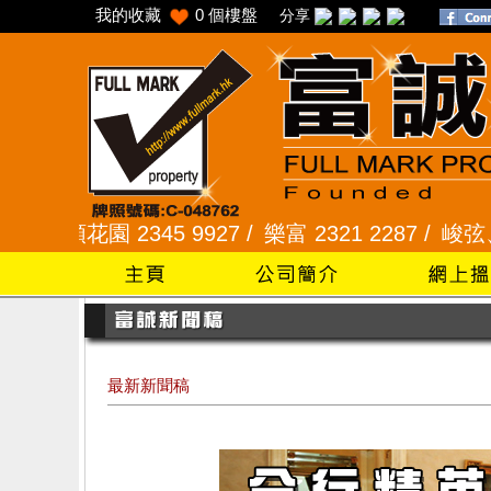
我的收藏
0
個樓盤
分享
園 2345 9927 /
樂富 2321 2287 /
峻弦、曉暉花園 2
最新新聞稿