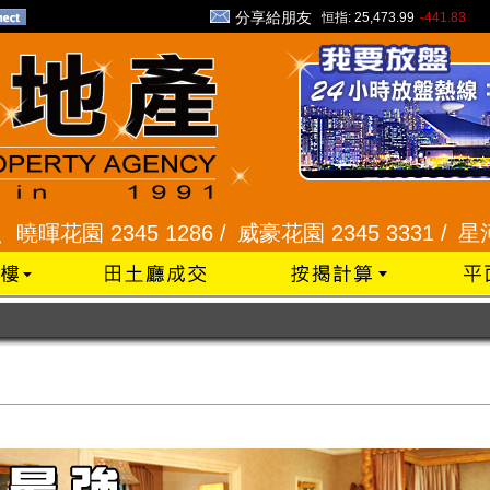
分享給朋友
恒指:
25,473.99
-441.83
345 1286 /
威豪花園 2345 3331 /
星河明居、悅庭