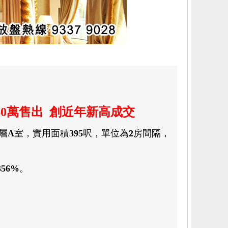
60
萬售出 創近年新高成交
層
A
室
，
實用面積
395
呎
，
單位為
2
房
間隔
，
356%
。