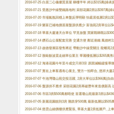
2016-07-25 白居二心儀優質居屋 睇樓半年 終以$315萬(綠
2016-07-21 受惠沙中線雙鐵路地利 采頤花園2房以$397萬(綠
2016-07-20 市場氣氛回穩上車盤反彈明顯 怡庭居低層2房以$
2016-07-19 樂富已補地價居屋盤源供應少 富強苑2房單位以$
2016-07-18 華基大廈連天台單位 罕見放盤 買家既睇既以$30
2016-07-14 鑽石山公屋配套完善 交通方便 鄰近港鐵 鳳德村
2016-07-13 啟德發展區發售將近 帶動沙中線受關注 龍蟠苑
2016-07-12 脫歐餘波震走細單位業主 華麗樓低層以$265萬售
2016-07-12 海港花園今年至今成交只得3宗 原因減幅緩慢
2016-07-07 實在上車客遇有心業主, 雙方一拍即合, 慈祥大廈
2016-07-07 牛池灣瓊山苑交投活躍, 2房大單位以$366萬(自
2016-07-06 盤源供不應求 采頤花園2房再破歷年來造價新高 以
2016-07-06 市區3房$500萬都唔使 首選瓊山苑最新3房以$43
2016-07-05 新麗花園靚則3房 難跌穿500萬 最新低層以$505
2016-07-04 慈雲山細價樓供應緊張, 華基大廈2房低層戶, 上