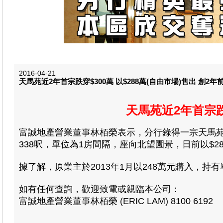
2016-04-21
天馬苑近2年首宗跌穿$300萬 以$288萬(自由市場)售出 創2年
天馬苑近2年首宗跌穿
富誠地產營業董事林栢榮表示，分行錄得一宗天馬苑1
338呎，單位為1房間隔，座向北望園景，日前以$288
據了解，原業主於2013年1月以248萬元購入，持
如有任何查詢，歡迎致電或親臨本公司：
富誠地產營業董事林栢榮 (ERIC LAM) 8100 6192