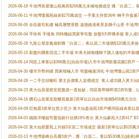
2026-06-18 牛池灣居屋瓊山苑兩房$268萬元未補地價成交 獲「白居二」
2026-06-11 牛池灣瓊麗苑綠表$270萬成交 一手業主持貨36年 轉手升值逾
2026-06-05 全區最筍私樓 極高層雙景觀 遠挑維港夜景及獅子山景 牛池
2026-06-04 手快有 手慢無 同時幾組買家爭筍盤 放盤9天即獲承接 
2026-05-28 九龍公屋皇鳳德邨獲「白居二」客以居二市場價$320萬元承接
2026-05-15 新盤向隅客回流二手市場 年青夫婦無樓睇下購入連租約半新
2026-05-14 同區上車客以$388萬元(自由市場)入市牛池灣新麗花園2房戶
2026-04-30 樓市升勢持續 買家積極入市 荀盤極速消化 牛池灣瓊山苑2
2026-04-28 一二手交頭暢旺 業主反價客人追價成交 客人成功購入黃大仙
2026-04-23 黃大仙居屋慈安苑盤源一直短缺，同區客即睇即買2房筍盤，
2026-04-16 鑽石山居屋皇龍蟠苑最新2房單位以自由市場價$458萬元沽出
2026-04-09 巨無霸3房單位買少見少 黃大仙盈福苑3房戶獲同區綠表客以
2026-04-03 鐵路洋樓超筍盤低銀行估價18%售出 黃大仙豪苑大2房417' $
2026-04-02 黃大仙慈愛苑上月錄5宗居二市場成交 最新3房單位以$520萬
2026-03-13 牛池灣嘉峰台高層3房戶，獲「白居二」客以$530萬元(綠表)