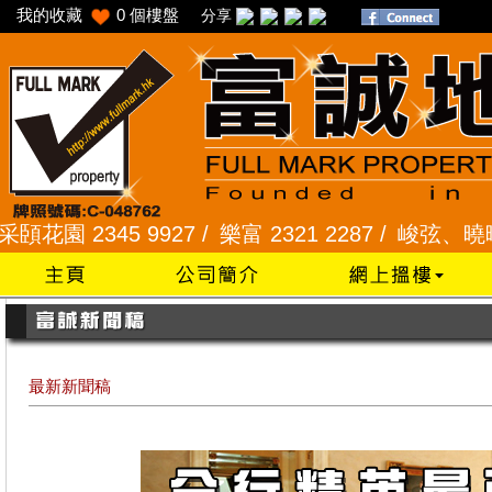
我的收藏
0
個樓盤
分享
 2345 9927 /
樂富 2321 2287 /
峻弦、曉暉花園 23
最新新聞稿