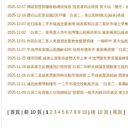
2025-12-17 傳統智慧買樓收租磚頭保值 投資者四出掃貨 黃大仙『樓仔』
2025-12-16 鑽石山宏景花園2房戶獲「白居二」客以$380萬元(綠表)承接
2025-12-07 近日綠表二手市場成交量激增 綠表客和白居二客於市場上
2025-12-02 「白居二」客再度入市牛池灣瓊山苑兩房單位 最新兩房以綠表
2025-12-01 外區白居二客人來搵朋友聚會食飯變買樓 一睇即中 黃大仙
2025-11-27 牛池灣居屋瓊山苑樓齢42年 依然有價有市 最新兩房獲「白居
2025-11-25 樓市回暖 綠表公屋客亦趁勢入市上車 牛池灣新世界居屋嘉
2025-11-24 綠表業主反價搵扭計唔想賣 白居二年輕夫婦誠意感動業主簽約 
2025-11-16 白居二及綠表買家同時出動市場掃貨 二手綠表盤源短缺 
2025-11-11 減息效應帶動樓市 一二手市場交投氣氛升温 「白居二」
2025-11-09 白居二合資格人仕陸續收証 慈愛苑一個月內錄10宗成交 業
[ 首頁 | 前 10 頁 |
1
2
3
4
5
6
7
8
9
10
|
後 10 頁
|
尾頁
]