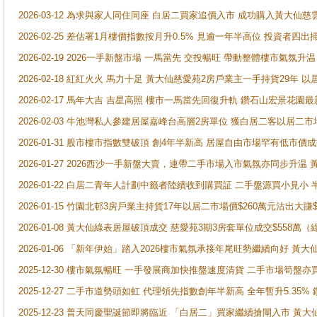
2026-03-12 為求與家人同住同座 白居二買家追價入市 成功購入黃大仙
2026-02-25 差估署1月樓價指數按月升0.5% 見逾一年半高位 投資
2026-02-19 2026一手新盤市場 一馬當先 交投暢旺 帶動整體樓市氣氛
2026-02-18 紅紅火火 馬力十足 黃大仙慈愛苑2房戶業主一手持貨29年 以
2026-02-17 馬年大吉 吉星高照 樓市一馬當先回復升軌 鑽石山宏景花園
2026-02-03 牛池灣私人參建居屋嘉峰台高層2房單位 獲白居二客以居二市
2026-01-31 股市樓市指數雙破頂 創4年半新高 居屋自由市場罕有低市價
2026-01-27 2026西沙一手新盤大賣，連帶二手市場入市氣氛亦同步升
2026-01-22 白居二青年人計劃中籤者陸續收到購買証 二手盤源買小見小
2026-01-15 竹園北邨3房戶業主持貨17年以居二市場價$260萬元沽出大賺$
2026-01-08 黃大仙綠表居屋破頂成交 慈愛苑3期3房套單位成交$558萬（
2026-01-06 「新年伊始」踏入2026樓市氣氛承接年尾旺勢繼續向好 
2025-12-30 樓市氣氛暢旺 一手發展商加快推盤速度清貨 二手市場筍
2025-12-27 二手市道勢頭如虹 代理領先指數創年半新高 全年暫升5.35
2025-12-23 普天同慶聖誕節即將臨近 「白居二」買家繼續搶閘入市 黃