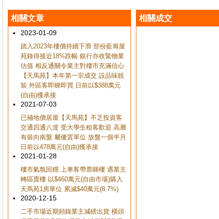
相關文章
相關成交
2023-01-09
踏入2023年樓價持續下滑 部份藍籌屋
苑錄得接近18%跌幅 銀行亦收緊物業
估值 相反通關令業主對樓市充滿信心
【天馬苑】本年第一宗成交 設品味靚
裝 外區客即睇即買 日前以$388萬元
(自由)獲承接
2021-07-03
已補地價居屋【天馬苑】不乏投資客
交通四通八逹 受大學生租客歡迎 高層
有裝向南盤 屬優質單位 放盤一個半月
日前以478萬元(自由)獲承接
2021-01-28
樓市氣氛回穩 上車客帶票睇樓 遇業主
轉區賣樓 以$460萬元(自由市場)購入
天馬苑1房單位 累減$40萬元(8.7%)
2020-12-15
二手市場近期頻錄業主減磅出貨 橫頭