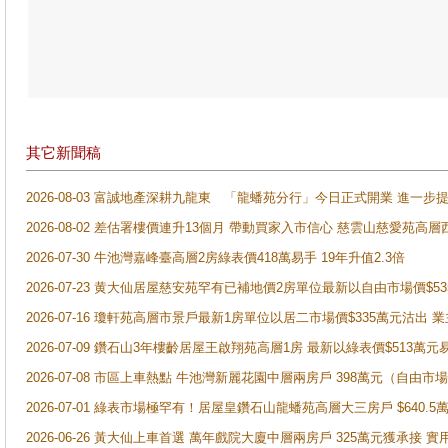
其它新聞稿
2026-08-03 富誠地產深耕九龍東 「龍蟠苑分行」今日正式開業 進
2026-08-02 差估署樓價連升13個月 帶動買家入市信心 慈雲山慈愛苑高層
2026-07-30 牛池灣嘉峰臺高層2房綠表價418萬易手 19年升值2.3倍
2026-07-23 黄大仙居屋慈安苑罕有已補地價2房單位最新以自由市場價$5
2026-07-16 瓊軒苑高層市景戶最新1房單位以居二市場價$335萬元沽出 業
2026-07-09 鑽石山3年樓齡居屋王啟翔苑高層1房 最新以綠表價$513萬元
2026-07-08 市區上車熱點 牛池灣新麗花園中層兩房戶 398萬元（自
2026-07-01 綠表市場極罕有！居屋皇鑽石山龍蟠苑高層大三房戶 $640
2026-06-26 黃大仙上車首選 萬年戲院大廈中層兩房戶 325萬元獲承接 實