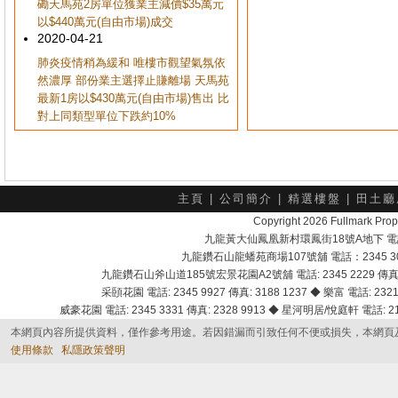
磡天馬苑2房單位獲業主減價$35萬元
以$440萬元(自由市場)成交
2020-04-21
肺炎疫情稍為緩和 唯樓市觀望氣氛依
然濃厚 部份業主選擇止賺離場 天馬苑
最新1房以$430萬元(自由市場)售出 比
對上同類型單位下跌約10%
主頁
|
公司簡介
|
精選樓盤
|
田土廳
Copyright 2026 Fullmark 
九龍黃大仙鳳凰新村環鳳街18號A地下 電話：232
九龍鑽石山龍蟠苑商場107號舖 電話：2345 303
九龍鑽石山斧山道185號宏景花園A2號舖 電話: 2345 2229 傳真: 
采頣花園 電話: 2345 9927 傳真: 3188 1237 ◆ 樂富 電話: 2321 
威豪花園 電話: 2345 3331 傳真: 2328 9913 ◆ 星河明居/悅庭軒 電話: 2116
本網頁內容所提供資料，僅作參考用途。若因錯漏而引致任何不便或損失，本網頁
使用條款
私隱政策聲明