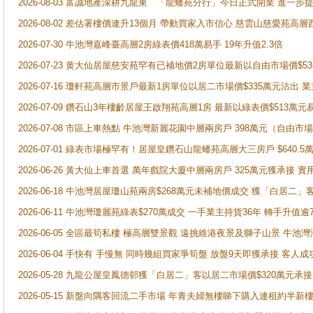
2026-08-03 富誠地產深耕九龍東 「龍蟠苑分行」今日正式開業 進
2026-08-02 差估署樓價連升13個月 帶動買家入市信心 慈雲山慈愛苑高層
2026-07-30 牛池灣嘉峰臺高層2房綠表價418萬易手 19年升值2.3倍
2026-07-23 黄大仙居屋慈安苑罕有已補地價2房單位最新以自由市場價$5
2026-07-16 瓊軒苑高層市景戶最新1房單位以居二市場價$335萬元沽出 業
2026-07-09 鑽石山3年樓齡居屋王啟翔苑高層1房 最新以綠表價$513萬元
2026-07-08 市區上車熱點 牛池灣新麗花園中層兩房戶 398萬元（自
2026-07-01 綠表市場極罕有！居屋皇鑽石山龍蟠苑高層大三房戶 $640
2026-06-26 黃大仙上車首選 萬年戲院大廈中層兩房戶 325萬元獲承接 實
2026-06-18 牛池灣居屋瓊山苑兩房$268萬元未補地價成交 獲「白居二」
2026-06-11 牛池灣瓊麗苑綠表$270萬成交 一手業主持貨36年 轉手升值逾
2026-06-05 全區最筍私樓 極高層雙景觀 遠挑維港夜景及獅子山景 牛池
2026-06-04 手快有 手慢無 同時幾組買家爭筍盤 放盤9天即獲承接 
2026-05-28 九龍公屋皇鳳德邨獲「白居二」客以居二市場價$320萬元承接
2026-05-15 新盤向隅客回流二手市場 年青夫婦無樓睇下購入連租約半新