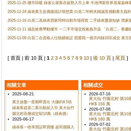
2025-11-25 樓市回暖 綠表公屋客亦趁勢入市上車 牛池灣新世界居屋嘉
2025-11-24 綠表業主反價搵扭計唔想賣 白居二年輕夫婦誠意感動業主簽約 
2025-11-16 白居二及綠表買家同時出動市場掃貨 二手綠表盤源短缺 
2025-11-11 減息效應帶動樓市 一二手市場交投氣氛升温 「白居二」
2025-11-09 白居二合資格人仕陸續收証 慈愛苑一個月內錄10宗成交 業
[ 首頁 | 前 10 頁 |
1
2
3
4
5
6
7
8
9
10
|
後 10 頁
|
尾頁
]
相關文章
相關成交
2025-08-21
2026-07-16
黃大仙 竹園北村 第10座 
業主放盤一星期即賣出 大賺約8.5倍
HK$ 156 萬
綠表客趕居二客出動前入市 黃大仙竹
2026-07-08
園北村高層成交$210萬（綠表價）
黃大仙 竹園北村 第10座 
2025-06-17
HK$ 180 萬
2026-07-02
綠表客一收準買証即買樓 超筍價購入
黃大仙 竹園北村 第10座 