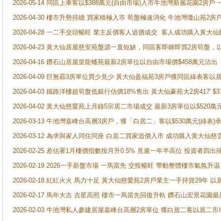
2026-05-14 同區上車客以$388萬元(自由市場)入市牛池灣新麗花園2房戶
2026-04-30 樓市升勢持續 買家積極入市 荀盤極速消化 牛池灣瓊山苑2
2026-04-28 一二手交頭暢旺 業主反價客人追價成交 客人成功購入黃大仙
2026-04-23 黃大仙居屋慈安苑盤源一直短缺，同區客即睇即買2房筍盤，
2026-04-16 鑽石山居屋皇龍蟠苑最新2房單位以自由市場價$458萬元沽出
2026-04-09 巨無霸3房單位買少見少 黃大仙盈福苑3房戶獲同區綠表客以
2026-04-03 鐵路洋樓超筍盤低銀行估價18%售出 黃大仙豪苑大2房417' $
2026-04-02 黃大仙慈愛苑上月錄5宗居二市場成交 最新3房單位以$520萬
2026-03-13 牛池灣嘉峰台高層3房戶，獲「白居二」客以$530萬元(綠表)
2026-03-12 為求與家人同住同座 白居二買家追價入市 成功購入黃大仙
2026-02-25 差估署1月樓價指數按月升0.5% 見逾一年半高位 投資
2026-02-19 2026一手新盤市場 一馬當先 交投暢旺 帶動整體樓市氣氛
2026-02-18 紅紅火火 馬力十足 黃大仙慈愛苑2房戶業主一手持貨29年 以
2026-02-17 馬年大吉 吉星高照 樓市一馬當先回復升軌 鑽石山宏景花園
2026-02-03 牛池灣私人參建居屋嘉峰台高層2房單位 獲白居二客以居二市