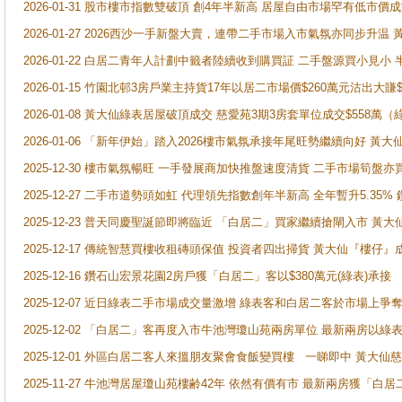
2026-01-31 股市樓市指數雙破頂 創4年半新高 居屋自由市場罕有低市價
2026-01-27 2026西沙一手新盤大賣，連帶二手市場入市氣氛亦同步升
2026-01-22 白居二青年人計劃中籤者陸續收到購買証 二手盤源買小見小
2026-01-15 竹園北邨3房戶業主持貨17年以居二市場價$260萬元沽出大賺$
2026-01-08 黃大仙綠表居屋破頂成交 慈愛苑3期3房套單位成交$558萬（
2026-01-06 「新年伊始」踏入2026樓市氣氛承接年尾旺勢繼續向好 
2025-12-30 樓市氣氛暢旺 一手發展商加快推盤速度清貨 二手市場筍
2025-12-27 二手市道勢頭如虹 代理領先指數創年半新高 全年暫升5.35
2025-12-23 普天同慶聖誕節即將臨近 「白居二」買家繼續搶閘入市 黃
2025-12-17 傳統智慧買樓收租磚頭保值 投資者四出掃貨 黃大仙『樓仔』
2025-12-16 鑽石山宏景花園2房戶獲「白居二」客以$380萬元(綠表)承接
2025-12-07 近日綠表二手市場成交量激增 綠表客和白居二客於市場上
2025-12-02 「白居二」客再度入市牛池灣瓊山苑兩房單位 最新兩房以綠表
2025-12-01 外區白居二客人來搵朋友聚會食飯變買樓 一睇即中 黃大仙
2025-11-27 牛池灣居屋瓊山苑樓齢42年 依然有價有市 最新兩房獲「白居