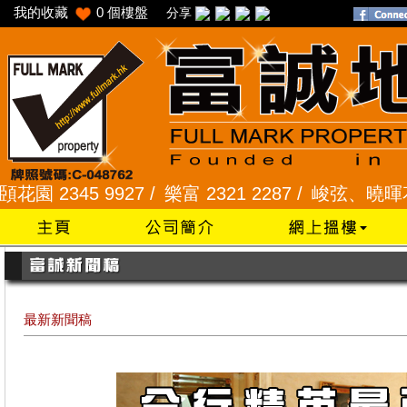
我的收藏
0
個樓盤
分享
45 9927 /
樂富 2321 2287 /
峻弦、曉暉花園 2345
最新新聞稿