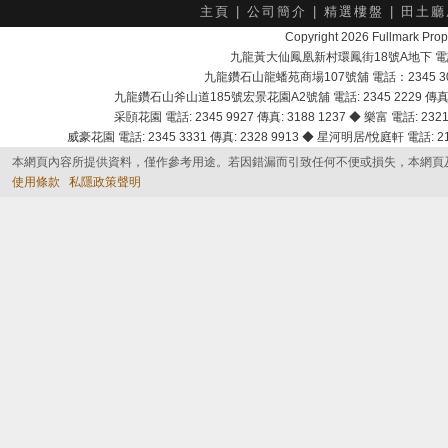
主頁
|
公司簡介
|
精選樓盤
|
田土廳
Copyright 2026 Fullmark 
九龍黃大仙鳳凰新村環鳳街18號A地下 電話：232
九龍鑽石山龍蟠苑商場107號舖 電話：2345 303
九龍鑽石山斧山道185號宏景花園A2號舖 電話: 2345 2229 傳真: 
采頣花園 電話: 2345 9927 傳真: 3188 1237 ◆ 樂富 電話: 2321 
威豪花園 電話: 2345 3331 傳真: 2328 9913 ◆ 星河明居/悅庭軒 電話: 2116
本網頁內容所提供資料，僅作參考用途。若因錯漏而引致任何不便或損失，本網頁
使用條款
私隱政策聲明