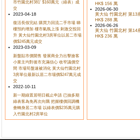
市竹園北村381‘ $160萬元（綠表）成
HK$ 156 萬
交
2026-06-30
2023-04-18
黃大仙 竹園北村 第13座 
HK$ 288 萬
復活長假完結 購買力回流二手市場 睇
2026-06-26
樓預約增加 樓市氣氛上漲 刺激交投回
黃大仙 竹園北村 第14座 
升 黃大仙竹園北村3房單位以居二市場
HK$ 236 萬
價$245萬元成交
2023-03-09
新盤貼市價開售 發展商全力出擊搶客
小業主均對後市充滿信心 收窄議價空
間 市場筍盤速被消化 黃大仙竹園北村
3房單位最新以居二市場價$247萬元成
交
2022-10-11
新一期綠置居明日截止申請 已抽多期
綠表客為免再次向隅 把握樓價回調機
會轉身居二市場 以綠表價$235萬元購
入竹園北村2房單位