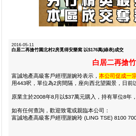
2016-05-11
白居二再搶竹園北村2房覓得安樂窩 以$176萬(綠表)成交
白居二再搶竹園
富誠地產高級客戶經理謝婉玲表示，
本公司促成一
用443呎，單位為2房間隔，座向西北望園景，日前以$1
原業主於2008年8月以$37萬元購入，持有單位8年
如有任何查詢，歡迎致電或親臨本公司：
富誠地產高級客戶經理謝婉玲 (LING TSE) 8100 70