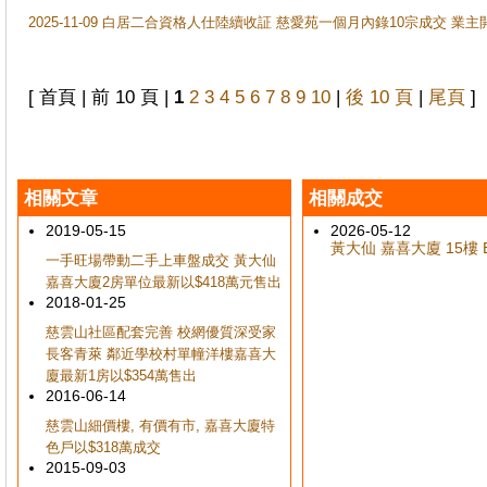
2025-11-09 白居二合資格人仕陸續收証 慈愛苑一個月內錄10宗成交 業
[ 首頁 | 前 10 頁 |
1
2
3
4
5
6
7
8
9
10
|
後 10 頁
|
尾頁
]
相關文章
相關成交
2019-05-15
2026-05-12
黃大仙 嘉喜大廈 15樓 E
一手旺場帶動二手上車盤成交 黃大仙
嘉喜大廈2房單位最新以$418萬元售出
2018-01-25
慈雲山社區配套完善 校網優質深受家
長客青萊 鄰近學校村單幢洋樓嘉喜大
廈最新1房以$354萬售出
2016-06-14
慈雲山細價樓, 有價有市, 嘉喜大廈特
色戶以$318萬成交
2015-09-03