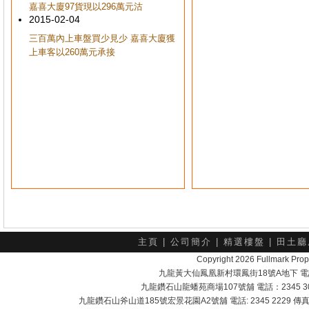
嘉喜大廈97貨現以296萬元沽
2015-02-04
三百萬內上車盤買少見少 嘉喜大廈獲
上車客以260萬元承接
主頁
|
公司簡介
|
精選樓盤
|
田土廳
Copyright 2026 Fullmark 
九龍黃大仙鳳凰新村環鳳街18號A地下 電話：232
九龍鑽石山龍蟠苑商場107號舖 電話：2345 303
九龍鑽石山斧山道185號宏景花園A2號舖 電話: 2345 2229 傳真: 