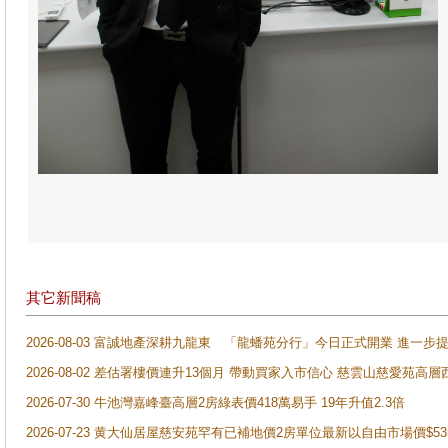
其它新聞稿
2026-08-03 富誠地產深耕九龍東 「龍蟠苑分行」今日正式開業 進
2026-08-02 差估署樓價連升13個月 帶動買家入市信心 慈雲山慈愛苑高層
2026-07-30 牛池灣嘉峰臺高層2房綠表價418萬易手 19年升值2.3倍
2026-07-23 黄大仙居屋慈安苑罕有已補地價2房單位最新以自由市場價$5