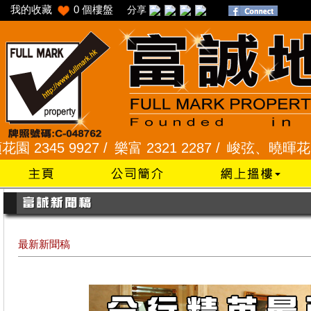
我的收藏
0
個樓盤
分享
 9927 /
樂富 2321 2287 /
峻弦、曉暉花園 2345 12
最新新聞稿