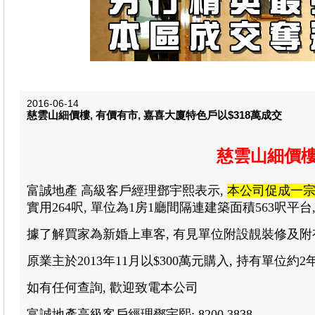
2016-06-14
慈雲山細價樓, 有價有市, 嘉喜大廈特色戶以$318萬成交
慈雲山細價樓
富誠地產
高級客戶經理
鄧宇熙
表示
,
本公司促成
一
實用
264
呎
,
單位為
1
房
1廳
間隔連建築面積
563
呎平台
據了解買家為新婚上車客, 有見單位附設靚裝修及附有
原業主於
2013
年
11
月以
$300
萬元購入
,
持有單位約
2
如有任何查詢
,
歡迎致電本公司
富誠地產高級客戶經理
鄧宇熙
: 8200 3838