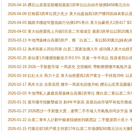
2026-04-16 鑽石山居屋皇龍蟠苑最新2房單位以自由市場價$458萬元沽出
2026-04-09 巨無霸3房單位買少見少 黃大仙盈福苑3房戶獲同區綠表客以
2026-04-03 鐵路洋樓超筍盤低銀行估價18%售出 黃大仙豪苑大2房417' $
2026-04-02 黃大仙慈愛苑上月錄5宗居二市場成交 最新3房單位以$520萬
2026-03-13 牛池灣嘉峰台高層3房戶，獲「白居二」客以$530萬元(綠表)
2026-03-12 為求與家人同住同座 白居二買家追價入市 成功購入黃大仙
2026-02-25 差估署1月樓價指數按月升0.5% 見逾一年半高位 投資
2026-02-19 2026一手新盤市場 一馬當先 交投暢旺 帶動整體樓市氣氛
2026-02-18 紅紅火火 馬力十足 黃大仙慈愛苑2房戶業主一手持貨29年 以
2026-02-17 馬年大吉 吉星高照 樓市一馬當先回復升軌 鑽石山宏景花園
2026-02-03 牛池灣私人參建居屋嘉峰台高層2房單位 獲白居二客以居二市
2026-01-31 股市樓市指數雙破頂 創4年半新高 居屋自由市場罕有低市價
2026-01-27 2026西沙一手新盤大賣，連帶二手市場入市氣氛亦同步升
2026-01-22 白居二青年人計劃中籤者陸續收到購買証 二手盤源買小見小
2026-01-15 竹園北邨3房戶業主持貨17年以居二市場價$260萬元沽出大賺$