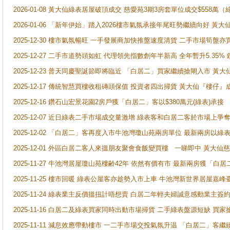
2026-01-08 黃大仙綠表居屋破頂成交 慈愛苑3期3房套單位成交$558萬（
2026-01-06 「新年伊始」踏入2026樓市氣氛承接年尾旺勢繼續向好 
2025-12-30 樓市氣氛暢旺 一手發展商加快推盤速度清貨 二手市場筍
2025-12-27 二手市道勢頭如虹 代理領先指數創年半新高 全年暫升5.35
2025-12-23 普天同慶聖誕節即將臨近 「白居二」買家繼續搶閘入市 黃
2025-12-17 傳統智慧買樓收租磚頭保值 投資者四出掃貨 黃大仙『樓仔』
2025-12-16 鑽石山宏景花園2房戶獲「白居二」客以$380萬元(綠表)承接
2025-12-07 近日綠表二手市場成交量激增 綠表客和白居二客於市場上
2025-12-02 「白居二」客再度入市牛池灣瓊山苑兩房單位 最新兩房以綠表
2025-12-01 外區白居二客人來搵朋友聚會食飯變買樓 一睇即中 黃大仙
2025-11-27 牛池灣居屋瓊山苑樓齢42年 依然有價有市 最新兩房獲「白居
2025-11-25 樓市回暖 綠表公屋客亦趁勢入市上車 牛池灣新世界居屋嘉
2025-11-24 綠表業主反價搵扭計唔想賣 白居二年輕夫婦誠意感動業主簽約 
2025-11-16 白居二及綠表買家同時出動市場掃貨 二手綠表盤源短缺 
2025-11-11 減息效應帶動樓市 一二手市場交投氣氛升温 「白居二」