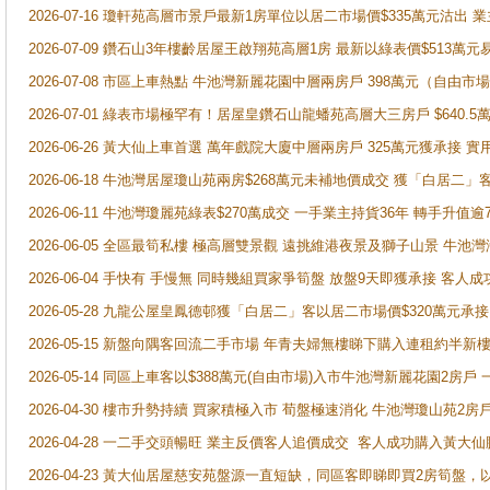
2026-07-16 瓊軒苑高層市景戶最新1房單位以居二市場價$335萬元沽出 業
2026-07-09 鑽石山3年樓齡居屋王啟翔苑高層1房 最新以綠表價$513萬元
2026-07-08 市區上車熱點 牛池灣新麗花園中層兩房戶 398萬元（自
2026-07-01 綠表市場極罕有！居屋皇鑽石山龍蟠苑高層大三房戶 $640
2026-06-26 黃大仙上車首選 萬年戲院大廈中層兩房戶 325萬元獲承接 實
2026-06-18 牛池灣居屋瓊山苑兩房$268萬元未補地價成交 獲「白居二」
2026-06-11 牛池灣瓊麗苑綠表$270萬成交 一手業主持貨36年 轉手升值逾
2026-06-05 全區最筍私樓 極高層雙景觀 遠挑維港夜景及獅子山景 牛池
2026-06-04 手快有 手慢無 同時幾組買家爭筍盤 放盤9天即獲承接 
2026-05-28 九龍公屋皇鳳德邨獲「白居二」客以居二市場價$320萬元承接
2026-05-15 新盤向隅客回流二手市場 年青夫婦無樓睇下購入連租約半新
2026-05-14 同區上車客以$388萬元(自由市場)入市牛池灣新麗花園2房戶
2026-04-30 樓市升勢持續 買家積極入市 荀盤極速消化 牛池灣瓊山苑2
2026-04-28 一二手交頭暢旺 業主反價客人追價成交 客人成功購入黃大仙
2026-04-23 黃大仙居屋慈安苑盤源一直短缺，同區客即睇即買2房筍盤，