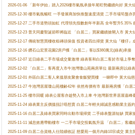
2026-01-06 「新年伊始」踏入2026樓市氣氛承接年尾旺勢繼續向好 
2025-12-30 樓市氣氛暢旺 一手發展商加快推盤速度清貨 二手市場筍
2025-12-27 二手市道勢頭如虹 代理領先指數創年半新高 全年暫升5.35
2025-12-23 普天同慶聖誕節即將臨近 「白居二」買家繼續搶閘入市 黃
2025-12-17 傳統智慧買樓收租磚頭保值 投資者四出掃貨 黃大仙『樓仔』
2025-12-16 鑽石山宏景花園2房戶獲「白居二」客以$380萬元(綠表)承接
2025-12-07 近日綠表二手市場成交量激增 綠表客和白居二客於市場上
2025-12-02 「白居二」客再度入市牛池灣瓊山苑兩房單位 最新兩房以綠表
2025-12-01 外區白居二客人來搵朋友聚會食飯變買樓 一睇即中 黃大仙
2025-11-27 牛池灣居屋瓊山苑樓齢42年 依然有價有市 最新兩房獲「白居
2025-11-25 樓市回暖 綠表公屋客亦趁勢入市上車 牛池灣新世界居屋嘉
2025-11-24 綠表業主反價搵扭計唔想賣 白居二年輕夫婦誠意感動業主簽約 
2025-11-16 白居二及綠表買家同時出動市場掃貨 二手綠表盤源短缺 
2025-11-11 減息效應帶動樓市 一二手市場交投氣氛升温 「白居二」
2025-11-09 白居二合資格人仕陸續收証 慈愛苑一個月內錄10宗成交 業