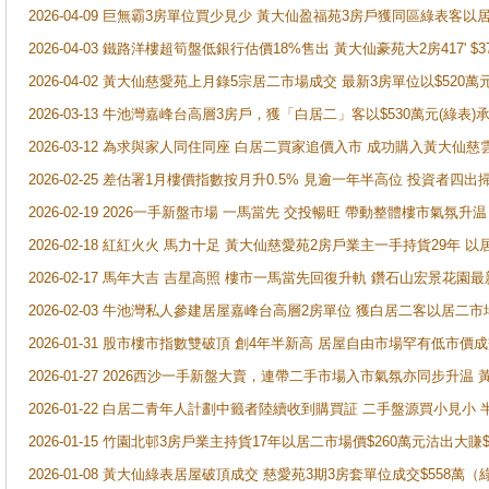
2026-04-09 巨無霸3房單位買少見少 黃大仙盈福苑3房戶獲同區綠表客以
2026-04-03 鐵路洋樓超筍盤低銀行估價18%售出 黃大仙豪苑大2房417' $
2026-04-02 黃大仙慈愛苑上月錄5宗居二市場成交 最新3房單位以$520萬
2026-03-13 牛池灣嘉峰台高層3房戶，獲「白居二」客以$530萬元(綠表)
2026-03-12 為求與家人同住同座 白居二買家追價入市 成功購入黃大仙
2026-02-25 差估署1月樓價指數按月升0.5% 見逾一年半高位 投資
2026-02-19 2026一手新盤市場 一馬當先 交投暢旺 帶動整體樓市氣氛
2026-02-18 紅紅火火 馬力十足 黃大仙慈愛苑2房戶業主一手持貨29年 以
2026-02-17 馬年大吉 吉星高照 樓市一馬當先回復升軌 鑽石山宏景花園
2026-02-03 牛池灣私人參建居屋嘉峰台高層2房單位 獲白居二客以居二市
2026-01-31 股市樓市指數雙破頂 創4年半新高 居屋自由市場罕有低市價
2026-01-27 2026西沙一手新盤大賣，連帶二手市場入市氣氛亦同步升
2026-01-22 白居二青年人計劃中籤者陸續收到購買証 二手盤源買小見小
2026-01-15 竹園北邨3房戶業主持貨17年以居二市場價$260萬元沽出大賺$
2026-01-08 黃大仙綠表居屋破頂成交 慈愛苑3期3房套單位成交$558萬（