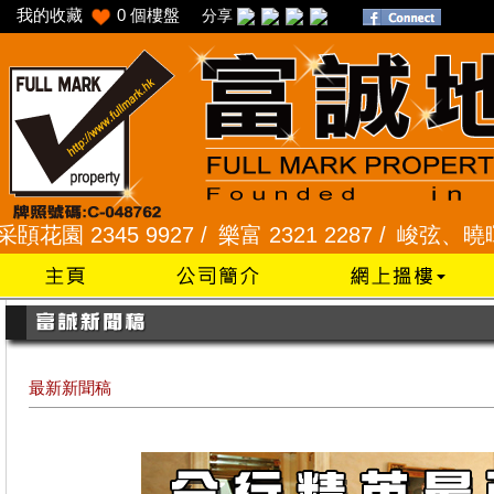
我的收藏
0
個樓盤
分享
2345 9927 /
樂富 2321 2287 /
峻弦、曉暉花園 23
最新新聞稿