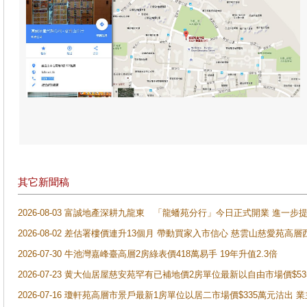
其它新聞稿
2026-08-03 富誠地產深耕九龍東 「龍蟠苑分行」今日正式開業 進
2026-08-02 差估署樓價連升13個月 帶動買家入市信心 慈雲山慈愛苑高層
2026-07-30 牛池灣嘉峰臺高層2房綠表價418萬易手 19年升值2.3倍
2026-07-23 黄大仙居屋慈安苑罕有已補地價2房單位最新以自由市場價$5
2026-07-16 瓊軒苑高層市景戶最新1房單位以居二市場價$335萬元沽出 業