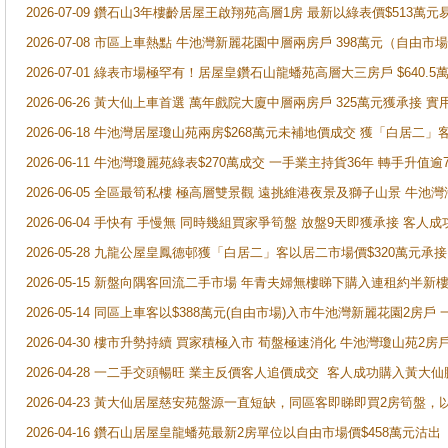
2026-07-09 鑽石山3年樓齡居屋王啟翔苑高層1房 最新以綠表價$513萬元
2026-07-08 市區上車熱點 牛池灣新麗花園中層兩房戶 398萬元（自
2026-07-01 綠表市場極罕有！居屋皇鑽石山龍蟠苑高層大三房戶 $640
2026-06-26 黃大仙上車首選 萬年戲院大廈中層兩房戶 325萬元獲承接 實
2026-06-18 牛池灣居屋瓊山苑兩房$268萬元未補地價成交 獲「白居二」
2026-06-11 牛池灣瓊麗苑綠表$270萬成交 一手業主持貨36年 轉手升值逾
2026-06-05 全區最筍私樓 極高層雙景觀 遠挑維港夜景及獅子山景 牛池
2026-06-04 手快有 手慢無 同時幾組買家爭筍盤 放盤9天即獲承接 
2026-05-28 九龍公屋皇鳳德邨獲「白居二」客以居二市場價$320萬元承接
2026-05-15 新盤向隅客回流二手市場 年青夫婦無樓睇下購入連租約半新
2026-05-14 同區上車客以$388萬元(自由市場)入市牛池灣新麗花園2房戶
2026-04-30 樓市升勢持續 買家積極入市 荀盤極速消化 牛池灣瓊山苑2
2026-04-28 一二手交頭暢旺 業主反價客人追價成交 客人成功購入黃大仙
2026-04-23 黃大仙居屋慈安苑盤源一直短缺，同區客即睇即買2房筍盤，
2026-04-16 鑽石山居屋皇龍蟠苑最新2房單位以自由市場價$458萬元沽出