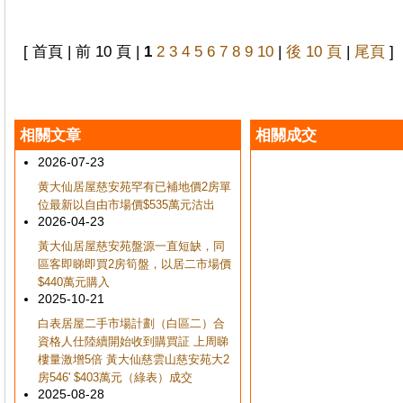
[ 首頁 | 前 10 頁 |
1
2
3
4
5
6
7
8
9
10
|
後 10 頁
|
尾頁
]
相關文章
相關成交
2026-07-23
黄大仙居屋慈安苑罕有已補地價2房單
位最新以自由市場價$535萬元沽出
2026-04-23
黃大仙居屋慈安苑盤源一直短缺，同
區客即睇即買2房筍盤，以居二市場價
$440萬元購入
2025-10-21
白表居屋二手市場計劃（白區二）合
資格人仕陸續開始收到購買証 上周睇
樓量激增5倍 黃大仙慈雲山慈安苑大2
房546' $403萬元（綠表）成交
2025-08-28