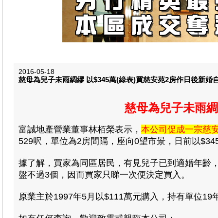
2016-05-18
慈母為兒子未雨綢繆 以$345萬(綠表)買慈安苑2房作日後新婚
慈母為兒子未雨綢繆
富誠地產營業董事林栢榮表示
，
本公司促成一宗慈
529呎，單位為2房間隔，座向0望市景，日前以$345
據了解，買家為同區居民，有見兒子已到適婚年齡
盤不過3個，因而買家只睇一次便決定買入。
原業主於1997年5月以$111萬元購入，持有單位19