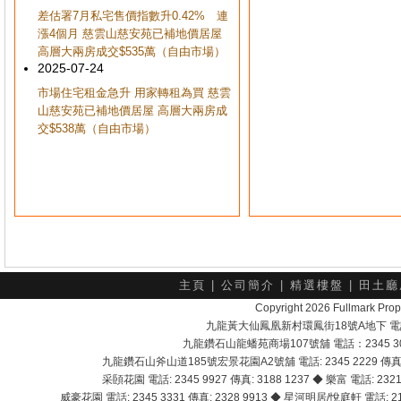
差估署7月私宅售價指數升0.42% 連
漲4個月 慈雲山慈安苑已補地價居屋
高層大兩房成交$535萬（自由市場）
2025-07-24
市場住宅租金急升 用家轉租為買 慈雲
山慈安苑已補地價居屋 高層大兩房成
交$538萬（自由市場）
主頁
|
公司簡介
|
精選樓盤
|
田土廳
Copyright 2026 Fullmark 
九龍黃大仙鳳凰新村環鳳街18號A地下 電話：232
九龍鑽石山龍蟠苑商場107號舖 電話：2345 303
九龍鑽石山斧山道185號宏景花園A2號舖 電話: 2345 2229 傳真: 
采頣花園 電話: 2345 9927 傳真: 3188 1237 ◆ 樂富 電話: 2321 
威豪花園 電話: 2345 3331 傳真: 2328 9913 ◆ 星河明居/悅庭軒 電話: 2116