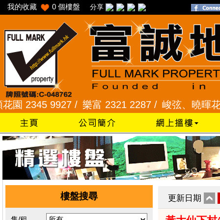
我的收藏
0
個樓盤
分享
5 9927 /
樂富 2321 2287 /
峻弦、曉暉花園 2345 
樓盤搜尋
更新日期
售/租