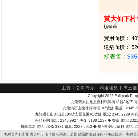
黃大仙下村
橫頭磡
實用面積：
40
建築面積：
52
綠表售：
$3
主頁
|
公司簡介
|
精選樓盤
|
田土廳
Copyright 2026 Fullmark 
九龍黃大仙鳳凰新村環鳳街18號A地下 電話：232
九龍鑽石山龍蟠苑商場107號舖 電話：2345 303
九龍鑽石山斧山道185號宏景花園A2號舖 電話: 2345 2229 傳真: 
采頣花園 電話: 2345 9927 傳真: 3188 1237 ◆ 樂富 電話: 2321 
威豪花園 電話: 2345 3331 傳真: 2328 9913 ◆ 星河明居/悅庭軒 電話: 2116
本網頁內容所提供資料，僅作參考用途。若因錯漏而引致任何不便或損失，本網頁