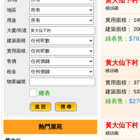
黃大仙下村
橫頭磡
地區
實用面積：
14
用途
建築面積：
20
大廈/街道
綠表售：
$7
建築面積
實用面積
售價
黃大仙下村
橫頭磡
租金
物業編號
實用面積：
37
建築面積：
53
綠表售：
$2
黃大仙下村
熱門屋苑
橫頭磡