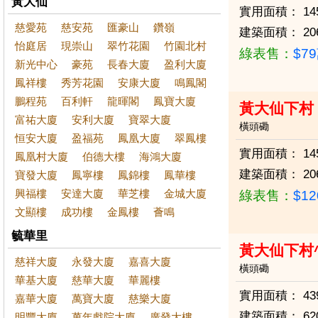
黃大仙
實用面積：
14
慈愛苑
慈安苑
匯豪山
鑽嶺
建築面積：
20
怡庭居
現崇山
翠竹花園
竹園北村
綠表售：
$7
新光中心
豪苑
長春大廈
盈利大廈
鳳祥樓
秀芳花園
安康大廈
鳴鳳閣
鵬程苑
百利軒
龍暉閣
鳳寶大廈
黃大仙下村
富祐大廈
安利大廈
寶翠大廈
橫頭磡
恒安大廈
盈福苑
鳳凰大廈
翠鳳樓
實用面積：
14
鳳凰村大廈
伯德大樓
海鴻大廈
建築面積：
20
寶發大廈
鳳寧樓
鳳錦樓
鳳華樓
興福樓
安達大廈
華芝樓
金城大廈
綠表售：
$1
文顯樓
成功樓
金鳳樓
薈鳴
毓華里
黃大仙下村
慈祥大廈
永發大廈
嘉喜大廈
橫頭磡
華基大廈
慈華大廈
華麗樓
實用面積：
43
嘉華大廈
萬寶大廈
慈樂大廈
建築面積：
62
明豐大廈
萬年戲院大廈
廣發大樓