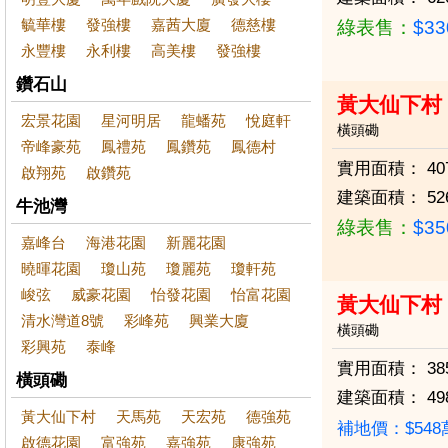
毓華樓
發強樓
嘉茜大廈
德慈樓
綠表售：
$3
永豐樓
永利樓
高美樓
發強樓
鑽石山
黃大仙下村
宏景花園
星河明居
龍蟠苑
悅庭軒
橫頭磡
帝峰豪苑
鳳禮苑
鳳鑽苑
鳳德村
實用面積：
40
啟翔苑
啟鑽苑
建築面積：
52
牛池灣
綠表售：
$3
嘉峰台
海港花園
新麗花園
曉暉花園
瓊山苑
瓊麗苑
瓊軒苑
峻弦
威豪花園
怡發花園
怡富花園
黃大仙下村
清水灣道8號
彩峰苑
興業大廈
橫頭磡
彩興苑
泰峰
實用面積：
38
橫頭磡
建築面積：
49
黃大仙下村
天馬苑
天宏苑
德強苑
補地價：$54
啟德花園
富強苑
嘉強苑
康強苑