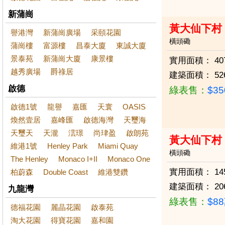
新蒲崗
黃大仙下村
譽港灣
新蒲崗廣場
采頤花園
橫頭磡
蒲崗樓
富源樓
昌泰大廈
東誠大廈
景泰苑
新蒲崗大廈
康景樓
實用面積：
40
越秀廣場
爵祿居
建築面積：
52
啟德
綠表售：
$3
啟德1號
龍譽
嘉匯
天寰
OASIS
煥然壹居
嘉峰匯
啟德海灣
天璽海
天璽天
天瀧
澐璟
尚珒盈
啟朗苑
黃大仙下村
維港1號
Henley Park
Miami Quay
橫頭磡
The Henley
Monaco I+II
Monaco One
實用面積：
14
柏蔚森
Double Coast
維港雙鑽
建築面積：
20
九龍灣
綠表售：
$8
德福花園
麗晶花園
啟泰苑
淘大花園
得寶花園
嘉和園