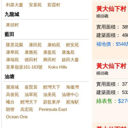
利基大廈
安基苑
彩霞村
黃大仙下村
九龍城
橫頭磡
東頭村
實用面積：
38
藍田
建築面積：
49
補地價：$54
匯景花園
康田苑
康柏苑
鯉安苑
康華苑
康雅苑
康盈苑
康逸苑
康瑞苑
德田村
興田村
啟田大廈
黃大仙下村
茶果嶺道161-163號
Koko Hills
橫頭磡
油塘
實用面積：
37
麗港城
嘉賢居
鯉灣天下
海傲灣
建築面積：
53
高俊苑
油翠苑
油美苑
油塘中心
綠表售：
$2
曦台
鯉灣天下
蔚藍東岸
親海駅
朗譽
高宏苑
Peninsula East
Ocean One