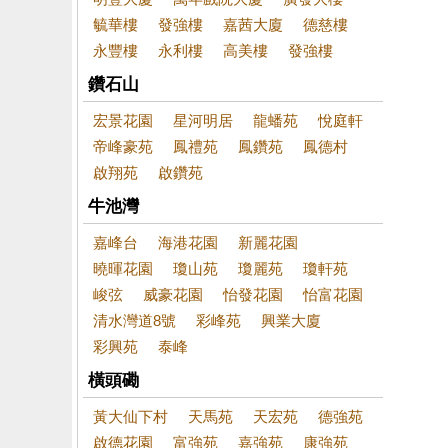
毓華樓
發強樓
嘉茜大廈
德慈樓
永豐樓
永利樓
高美樓
發強樓
鑽石山
宏景花園
星河明居
龍蟠苑
悅庭軒
帝峰豪苑
鳳禮苑
鳳鑽苑
鳳德村
啟翔苑
啟鑽苑
牛池灣
嘉峰台
海港花園
新麗花園
曉暉花園
瓊山苑
瓊麗苑
瓊軒苑
峻弦
威豪花園
怡發花園
怡富花園
清水灣道8號
彩峰苑
興業大廈
彩興苑
泰峰
橫頭磡
黃大仙下村
天馬苑
天宏苑
德強苑
啟德花園
富強苑
嘉強苑
康強苑