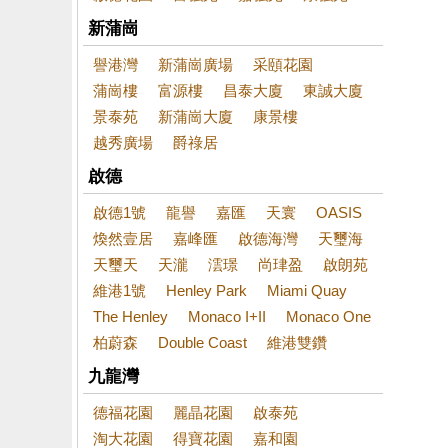
新蒲崗
譽港灣
新蒲崗廣場
采頤花園
蒲崗樓
富源樓
昌泰大廈
東誠大廈
景泰苑
新蒲崗大廈
康景樓
越秀廣場
爵祿居
啟德
啟德1號
龍譽
嘉匯
天寰
OASIS
煥然壹居
嘉峰匯
啟德海灣
天璽海
天璽天
天瀧
澐璟
尚珒盈
啟朗苑
維港1號
Henley Park
Miami Quay
The Henley
Monaco I+II
Monaco One
柏蔚森
Double Coast
維港雙鑽
九龍灣
德福花園
麗晶花園
啟泰苑
淘大花園
得寶花園
嘉和園