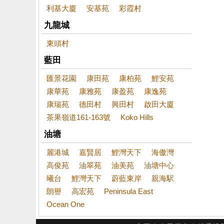
利基大廈
安基苑
彩霞村
九龍城
東頭村
藍田
匯景花園
康田苑
康柏苑
鯉安苑
康華苑
康雅苑
康盈苑
康逸苑
康瑞苑
德田村
興田村
啟田大廈
茶果嶺道161-163號
Koko Hills
油塘
麗港城
嘉賢居
鯉灣天下
海傲灣
高俊苑
油翠苑
油美苑
油塘中心
曦台
鯉灣天下
蔚藍東岸
親海駅
朗譽
高宏苑
Peninsula East
Ocean One