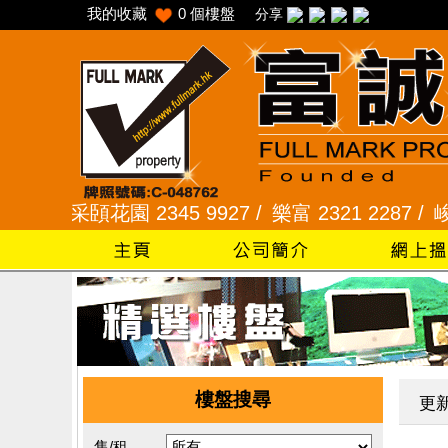
我的收藏
0
個樓盤
分享
/
采頣花園 2345 9927 /
樂富 2321 2287 /
峻弦、曉
樓盤搜尋
更
售/租