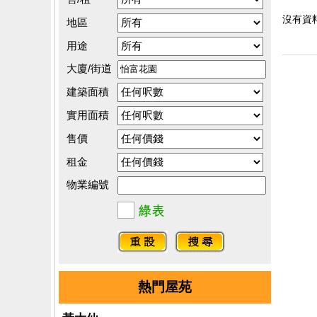
沒有資料.
地區
用途
大廈/街道
建築面積
實用面積
售價
租金
物業編號
熱門屋苑