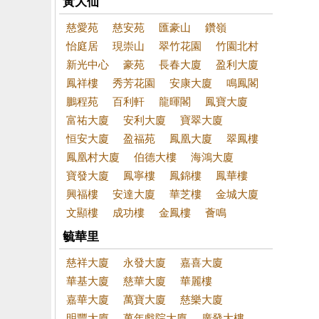
黃大仙
慈愛苑
慈安苑
匯豪山
鑽嶺
怡庭居
現崇山
翠竹花園
竹園北村
新光中心
豪苑
長春大廈
盈利大廈
鳳祥樓
秀芳花園
安康大廈
鳴鳳閣
鵬程苑
百利軒
龍暉閣
鳳寶大廈
富祐大廈
安利大廈
寶翠大廈
恒安大廈
盈福苑
鳳凰大廈
翠鳳樓
鳳凰村大廈
伯德大樓
海鴻大廈
寶發大廈
鳳寧樓
鳳錦樓
鳳華樓
興福樓
安達大廈
華芝樓
金城大廈
文顯樓
成功樓
金鳳樓
薈鳴
毓華里
慈祥大廈
永發大廈
嘉喜大廈
華基大廈
慈華大廈
華麗樓
嘉華大廈
萬寶大廈
慈樂大廈
明豐大廈
萬年戲院大廈
廣發大樓