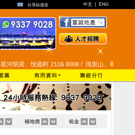
中文
|
ENG
分享給朋友
居、悅庭軒 2116 8008 /
現崇山、譽港灣 2345 992
補地價
租金