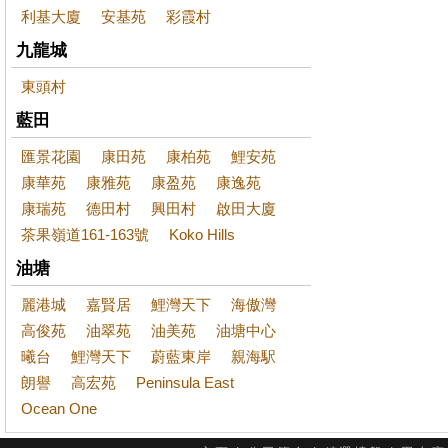
利基大廈
安基苑
彩霞村
九龍城
東頭村
藍田
匯景花園
康田苑
康柏苑
鯉安苑
康華苑
康雅苑
康盈苑
康逸苑
康瑞苑
德田村
興田村
啟田大廈
茶果嶺道161-163號
Koko Hills
油塘
麗港城
嘉賢居
鯉灣天下
海傲灣
高俊苑
油翠苑
油美苑
油塘中心
曦台
鯉灣天下
蔚藍東岸
親海駅
朗譽
高宏苑
Peninsula East
Ocean One