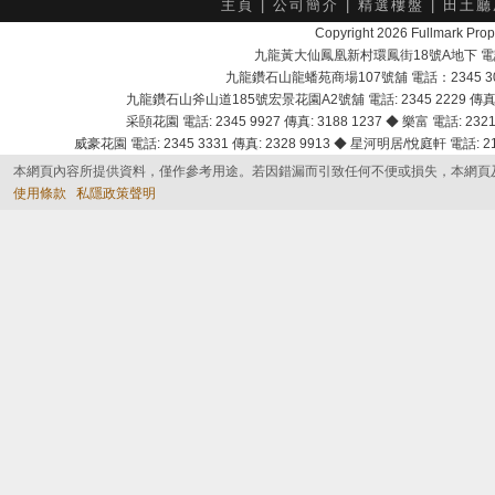
主頁
|
公司簡介
|
精選樓盤
|
田土廳
Copyright 2026 Fullmark 
九龍黃大仙鳳凰新村環鳳街18號A地下 電話：232
九龍鑽石山龍蟠苑商場107號舖 電話：2345 303
九龍鑽石山斧山道185號宏景花園A2號舖 電話: 2345 2229 傳真: 
采頣花園 電話: 2345 9927 傳真: 3188 1237 ◆ 樂富 電話: 2321 
威豪花園 電話: 2345 3331 傳真: 2328 9913 ◆ 星河明居/悅庭軒 電話: 2116
本網頁內容所提供資料，僅作參考用途。若因錯漏而引致任何不便或損失，本網頁
使用條款
私隱政策聲明