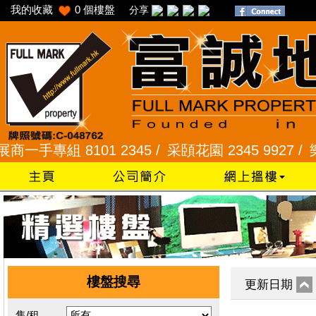
我的收藏
0
個樓盤
分享
手專組 8101 2345 /
采頣花園 2345 9927 /
樂富 
樓盤搜尋
更新日期
售/租