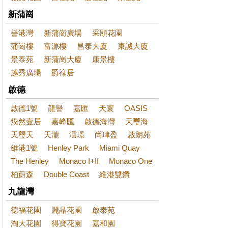
新蒲崗
譽港灣
新蒲崗廣場
采頤花園
蒲崗樓
富源樓
昌泰大廈
東誠大廈
景泰苑
新蒲崗大廈
康景樓
越秀廣場
爵祿居
啟德
啟德1號
龍譽
嘉匯
天寰
OASIS
煥然壹居
嘉峰匯
啟德海灣
天璽海
天璽天
天瀧
澐璟
尚珒盈
啟朗苑
維港1號
Henley Park
Miami Quay
The Henley
Monaco I+II
Monaco One
柏蔚森
Double Coast
維港雙鑽
九龍灣
德福花園
麗晶花園
啟泰苑
淘大花園
得寶花園
嘉和園