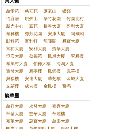
黃大仙
慈愛苑
慈安苑
匯豪山
鑽嶺
怡庭居
現崇山
翠竹花園
竹園北村
新光中心
豪苑
長春大廈
盈利大廈
鳳祥樓
秀芳花園
安康大廈
鳴鳳閣
鵬程苑
百利軒
龍暉閣
鳳寶大廈
富祐大廈
安利大廈
寶翠大廈
恒安大廈
盈福苑
鳳凰大廈
翠鳳樓
鳳凰村大廈
伯德大樓
海鴻大廈
寶發大廈
鳳寧樓
鳳錦樓
鳳華樓
興福樓
安達大廈
華芝樓
金城大廈
文顯樓
成功樓
金鳳樓
薈鳴
毓華里
慈祥大廈
永發大廈
嘉喜大廈
華基大廈
慈華大廈
華麗樓
嘉華大廈
萬寶大廈
慈樂大廈
明豐大廈
萬年戲院大廈
廣發大樓