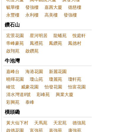
毓華樓
發強樓
嘉茜大廈
德慈樓
永豐樓
永利樓
高美樓
發強樓
鑽石山
宏景花園
星河明居
龍蟠苑
悅庭軒
帝峰豪苑
鳳禮苑
鳳鑽苑
鳳德村
啟翔苑
啟鑽苑
牛池灣
嘉峰台
海港花園
新麗花園
曉暉花園
瓊山苑
瓊麗苑
瓊軒苑
峻弦
威豪花園
怡發花園
怡富花園
清水灣道8號
彩峰苑
興業大廈
彩興苑
泰峰
橫頭磡
黃大仙下村
天馬苑
天宏苑
德強苑
啟德花園
富強苑
嘉強苑
康強苑