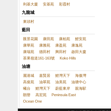
利基大廈
安基苑
彩霞村
九龍城
東頭村
藍田
匯景花園
康田苑
康柏苑
鯉安苑
康華苑
康雅苑
康盈苑
康逸苑
康瑞苑
德田村
興田村
啟田大廈
茶果嶺道161-163號
Koko Hills
油塘
麗港城
嘉賢居
鯉灣天下
海傲灣
高俊苑
油翠苑
油美苑
油塘中心
曦台
鯉灣天下
蔚藍東岸
親海駅
朗譽
高宏苑
Peninsula East
Ocean One