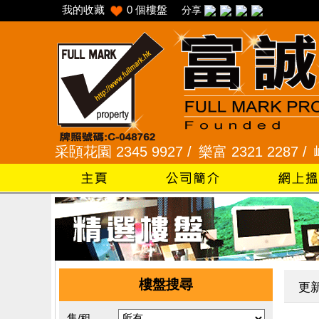
我的收藏
0
個樓盤
分享
 /
采頣花園 2345 9927 /
樂富 2321 2287 /
峻弦、曉
樓盤搜尋
更
售/租