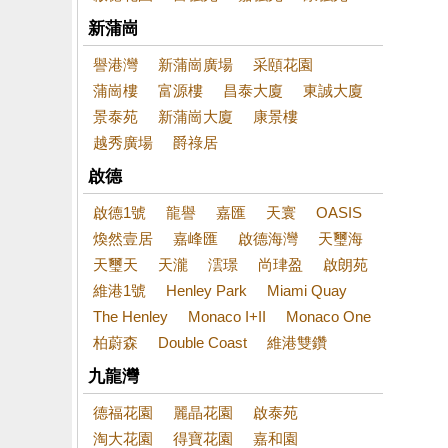
新蒲崗
譽港灣
新蒲崗廣場
采頤花園
蒲崗樓
富源樓
昌泰大廈
東誠大廈
景泰苑
新蒲崗大廈
康景樓
越秀廣場
爵祿居
啟德
啟德1號
龍譽
嘉匯
天寰
OASIS
煥然壹居
嘉峰匯
啟德海灣
天璽海
天璽天
天瀧
澐璟
尚珒盈
啟朗苑
維港1號
Henley Park
Miami Quay
The Henley
Monaco I+II
Monaco One
柏蔚森
Double Coast
維港雙鑽
九龍灣
德福花園
麗晶花園
啟泰苑
淘大花園
得寶花園
嘉和園