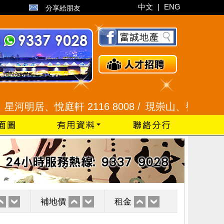
中文
|
ENG
分享給朋友
居、悅庭軒 2116 8008 /
現崇山、譽港灣 2345 99
補地價
租金