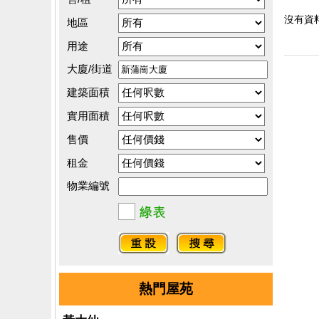
沒有資料.
地區
用途
大廈/街道
建築面積
實用面積
售價
租金
物業編號
熱門屋苑