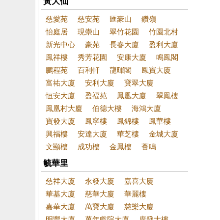
黃大仙
慈愛苑
慈安苑
匯豪山
鑽嶺
怡庭居
現崇山
翠竹花園
竹園北村
新光中心
豪苑
長春大廈
盈利大廈
鳳祥樓
秀芳花園
安康大廈
鳴鳳閣
鵬程苑
百利軒
龍暉閣
鳳寶大廈
富祐大廈
安利大廈
寶翠大廈
恒安大廈
盈福苑
鳳凰大廈
翠鳳樓
鳳凰村大廈
伯德大樓
海鴻大廈
寶發大廈
鳳寧樓
鳳錦樓
鳳華樓
興福樓
安達大廈
華芝樓
金城大廈
文顯樓
成功樓
金鳳樓
薈鳴
毓華里
慈祥大廈
永發大廈
嘉喜大廈
華基大廈
慈華大廈
華麗樓
嘉華大廈
萬寶大廈
慈樂大廈
明豐大廈
萬年戲院大廈
廣發大樓