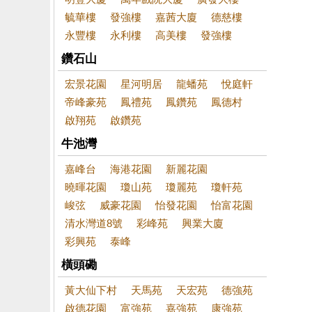
毓華樓
發強樓
嘉茜大廈
德慈樓
永豐樓
永利樓
高美樓
發強樓
鑽石山
宏景花園
星河明居
龍蟠苑
悅庭軒
帝峰豪苑
鳳禮苑
鳳鑽苑
鳳德村
啟翔苑
啟鑽苑
牛池灣
嘉峰台
海港花園
新麗花園
曉暉花園
瓊山苑
瓊麗苑
瓊軒苑
峻弦
威豪花園
怡發花園
怡富花園
清水灣道8號
彩峰苑
興業大廈
彩興苑
泰峰
橫頭磡
黃大仙下村
天馬苑
天宏苑
德強苑
啟德花園
富強苑
嘉強苑
康強苑