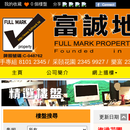
我的收藏
0
個樓盤
分享
 2345 /
采頣花園 2345 9927 /
樂富 2321 2287 
樓盤搜尋
更新日期
售/租