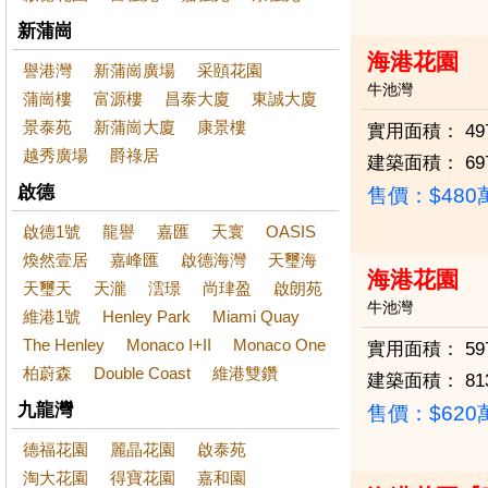
新蒲崗
海港花園
譽港灣
新蒲崗廣場
采頤花園
牛池灣
蒲崗樓
富源樓
昌泰大廈
東誠大廈
景泰苑
新蒲崗大廈
康景樓
實用面積：
49
越秀廣場
爵祿居
建築面積：
69
啟德
售價：
$48
啟德1號
龍譽
嘉匯
天寰
OASIS
煥然壹居
嘉峰匯
啟德海灣
天璽海
海港花園
天璽天
天瀧
澐璟
尚珒盈
啟朗苑
牛池灣
維港1號
Henley Park
Miami Quay
The Henley
Monaco I+II
Monaco One
實用面積：
59
柏蔚森
Double Coast
維港雙鑽
建築面積：
81
九龍灣
售價：
$62
德福花園
麗晶花園
啟泰苑
淘大花園
得寶花園
嘉和園