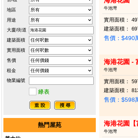
海港花園
牛池灣
地區
實用面積：
49
用途
建築面積：
69
大廈/街道
售價：
$49
建築面積
實用面積
售價
海港花園 -
牛池灣
租金
物業編號
實用面積：
59
建築面積：
81
售價：
$59
海港花園【
熱門屋苑
牛池灣