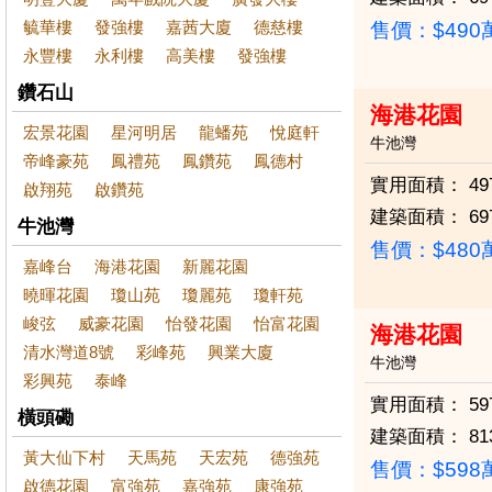
毓華樓
發強樓
嘉茜大廈
德慈樓
售價：
$49
永豐樓
永利樓
高美樓
發強樓
鑽石山
海港花園
宏景花園
星河明居
龍蟠苑
悅庭軒
牛池灣
帝峰豪苑
鳳禮苑
鳳鑽苑
鳳德村
實用面積：
49
啟翔苑
啟鑽苑
建築面積：
69
牛池灣
售價：
$48
嘉峰台
海港花園
新麗花園
曉暉花園
瓊山苑
瓊麗苑
瓊軒苑
峻弦
威豪花園
怡發花園
怡富花園
海港花園
清水灣道8號
彩峰苑
興業大廈
牛池灣
彩興苑
泰峰
實用面積：
59
橫頭磡
建築面積：
81
黃大仙下村
天馬苑
天宏苑
德強苑
售價：
$59
啟德花園
富強苑
嘉強苑
康強苑