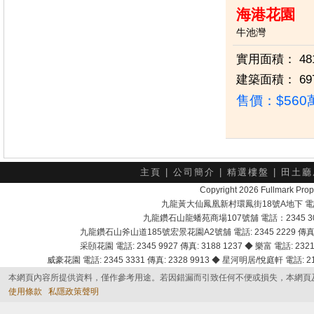
海港花園
牛池灣
實用面積：
48
建築面積：
69
售價：
$56
主頁
|
公司簡介
|
精選樓盤
|
田土廳
Copyright 2026 Fullmark 
九龍黃大仙鳳凰新村環鳳街18號A地下 電話：232
九龍鑽石山龍蟠苑商場107號舖 電話：2345 303
九龍鑽石山斧山道185號宏景花園A2號舖 電話: 2345 2229 傳真: 
采頣花園 電話: 2345 9927 傳真: 3188 1237 ◆ 樂富 電話: 2321 
威豪花園 電話: 2345 3331 傳真: 2328 9913 ◆ 星河明居/悅庭軒 電話: 2116
本網頁內容所提供資料，僅作參考用途。若因錯漏而引致任何不便或損失，本網頁
使用條款
私隱政策聲明