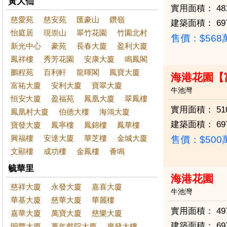
黃大仙
實用面積：
48
慈愛苑
慈安苑
匯豪山
鑽嶺
建築面積：
69
怡庭居
現崇山
翠竹花園
竹園北村
售價：
$56
新光中心
豪苑
長春大廈
盈利大廈
鳳祥樓
秀芳花園
安康大廈
鳴鳳閣
鵬程苑
百利軒
龍暉閣
鳳寶大廈
海港花園【
富祐大廈
安利大廈
寶翠大廈
牛池灣
恒安大廈
盈福苑
鳳凰大廈
翠鳳樓
實用面積：
51
鳳凰村大廈
伯德大樓
海鴻大廈
建築面積：
69
寶發大廈
鳳寧樓
鳳錦樓
鳳華樓
興福樓
安達大廈
華芝樓
金城大廈
售價：
$50
文顯樓
成功樓
金鳳樓
薈鳴
毓華里
海港花園
慈祥大廈
永發大廈
嘉喜大廈
牛池灣
華基大廈
慈華大廈
華麗樓
實用面積：
49
嘉華大廈
萬寶大廈
慈樂大廈
建築面積：
69
明豐大廈
萬年戲院大廈
廣發大樓