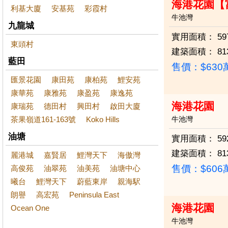
海港花園【
利基大廈
安基苑
彩霞村
牛池灣
九龍城
實用面積：
59
東頭村
建築面積：
81
藍田
售價：
$63
匯景花園
康田苑
康柏苑
鯉安苑
康華苑
康雅苑
康盈苑
康逸苑
海港花園
康瑞苑
德田村
興田村
啟田大廈
茶果嶺道161-163號
Koko Hills
牛池灣
油塘
實用面積：
59
建築面積：
81
麗港城
嘉賢居
鯉灣天下
海傲灣
售價：
$60
高俊苑
油翠苑
油美苑
油塘中心
曦台
鯉灣天下
蔚藍東岸
親海駅
朗譽
高宏苑
Peninsula East
海港花園
Ocean One
牛池灣