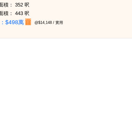
面積：
352 呎
面積：
443 呎
：
$498萬
@$14,148 / 實用