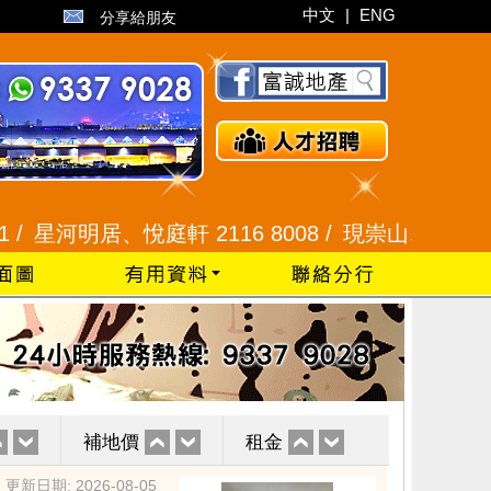
中文
|
ENG
分享給朋友
河明居、悅庭軒 2116 8008 /
現崇山、譽港灣 2345 9
補地價
租金
更新日期: 2026-08-05