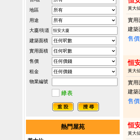
恒
黃大
地區
實用
用途
建築
大廈/街道
售價
建築面積
實用面積
售價
恒
黃大
租金
物業編號
實用
建築
售價
恒
熱門屋苑
黃大