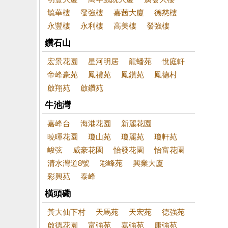
毓華樓
發強樓
嘉茜大廈
德慈樓
永豐樓
永利樓
高美樓
發強樓
鑽石山
宏景花園
星河明居
龍蟠苑
悅庭軒
帝峰豪苑
鳳禮苑
鳳鑽苑
鳳德村
啟翔苑
啟鑽苑
牛池灣
嘉峰台
海港花園
新麗花園
曉暉花園
瓊山苑
瓊麗苑
瓊軒苑
峻弦
威豪花園
怡發花園
怡富花園
清水灣道8號
彩峰苑
興業大廈
彩興苑
泰峰
橫頭磡
黃大仙下村
天馬苑
天宏苑
德強苑
啟德花園
富強苑
嘉強苑
康強苑