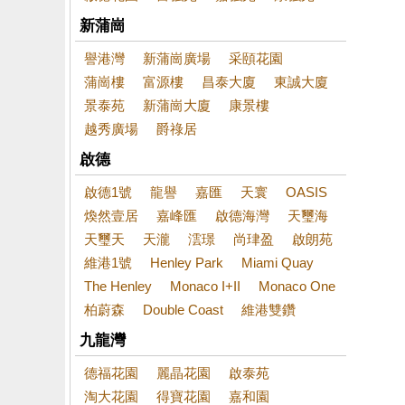
新蒲崗
譽港灣
新蒲崗廣場
采頤花園
蒲崗樓
富源樓
昌泰大廈
東誠大廈
景泰苑
新蒲崗大廈
康景樓
越秀廣場
爵祿居
啟德
啟德1號
龍譽
嘉匯
天寰
OASIS
煥然壹居
嘉峰匯
啟德海灣
天璽海
天璽天
天瀧
澐璟
尚珒盈
啟朗苑
維港1號
Henley Park
Miami Quay
The Henley
Monaco I+II
Monaco One
柏蔚森
Double Coast
維港雙鑽
九龍灣
德福花園
麗晶花園
啟泰苑
淘大花園
得寶花園
嘉和園