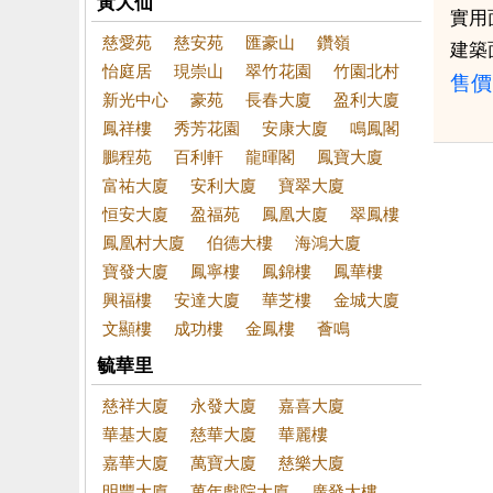
黃大仙
實用
慈愛苑
慈安苑
匯豪山
鑽嶺
建築
怡庭居
現崇山
翠竹花園
竹園北村
售價
新光中心
豪苑
長春大廈
盈利大廈
鳳祥樓
秀芳花園
安康大廈
鳴鳳閣
鵬程苑
百利軒
龍暉閣
鳳寶大廈
富祐大廈
安利大廈
寶翠大廈
恒安大廈
盈福苑
鳳凰大廈
翠鳳樓
鳳凰村大廈
伯德大樓
海鴻大廈
寶發大廈
鳳寧樓
鳳錦樓
鳳華樓
興福樓
安達大廈
華芝樓
金城大廈
文顯樓
成功樓
金鳳樓
薈鳴
毓華里
慈祥大廈
永發大廈
嘉喜大廈
華基大廈
慈華大廈
華麗樓
嘉華大廈
萬寶大廈
慈樂大廈
明豐大廈
萬年戲院大廈
廣發大樓