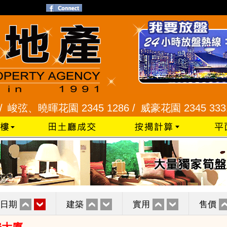
、曉暉花園 2345 1286 /
威豪花園 2345 3331 /
星
日期
建築
實用
售價