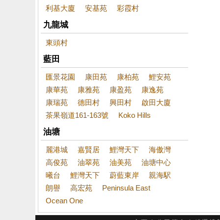
利基大廈
安基苑
彩霞村
九龍城
東頭村
藍田
匯景花園
康田苑
康柏苑
鯉安苑
康華苑
康雅苑
康盈苑
康逸苑
康瑞苑
德田村
興田村
啟田大廈
茶果嶺道161-163號
Koko Hills
油塘
麗港城
嘉賢居
鯉灣天下
海傲灣
高俊苑
油翠苑
油美苑
油塘中心
曦台
鯉灣天下
蔚藍東岸
親海駅
朗譽
高宏苑
Peninsula East
Ocean One