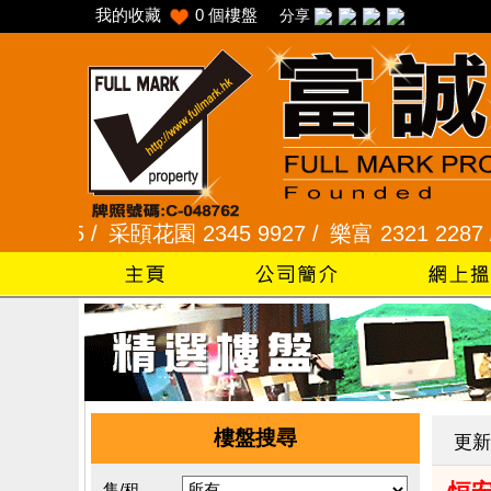
我的收藏
0
個樓盤
分享
5 /
采頣花園 2345 9927 /
樂富 2321 2287 /
峻弦
樓盤搜尋
更新
售/租