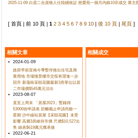
2025-11-09 白居二合資格人仕陸續收証 慈愛苑一個月內錄10宗成交 業
[ 首頁 | 前 10 頁 |
1
2
3
4
5
6
7
8
9
10
|
後 10 頁
|
尾頁
]
相關文章
相關成交
2024-01-09
政府早前宣佈今季暫停推出住宅及商
業用地 市場憧景樓市交投有望進一步
回升 新蒲崗采頤花園最新3房單位以居
二市場價$545萬元沽出
2023-08-07
直至上周末 「居屋2023」暫錄得
53000份申請表 距離截止申請尚餘一
星期 沙中線站居屋【采頤花園】未受
影響 高層3房維持市價 尺價$10,527出
售 綠表$619萬元獲承接
2022-06-21