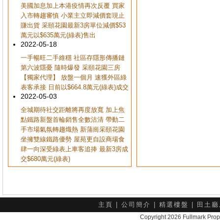
美國加息加上本港疫情再次反覆 買家
入市轉趨審慎 小業主立即減價套現止
賺出貨 采頤花園最新3房單位減價$53
萬元以$635萬元(綠表)售出
2022-05-18
一手暢旺二手維穩 社區存隱形傳播鏈
第六波隱憂 隨時爆發 采頤花園三房
【獨家代理】 放盤一個月 速獲外區綠
表客承接 日前以$664.8萬元(綠表)成交
2022-05-03
全城期待社交距離將再度放寬 加上焦
點鐵路新盤首輪銷售全數沽清 帶動二
手市場氣氛轉趨熾熱 新蒲崗采頤花園
坐擁雙線鐵路優勢 屋苑更自設商場食
肆一向深受綠表上車客追捧 最新3房成
交$680萬元(綠表)
主頁
|
公司簡介
|
精選樓盤
|
田土廳
Copyright 2026 Fullmark 