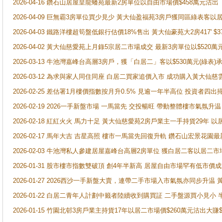
2026-04-16 鑽石山居屋皇龍蟠苑最新2房單位以自由市場價$458萬元沽出
2026-04-09 巨無霸3房單位買少見少 黃大仙盈福苑3房戶獲同區綠表客以
2026-04-03 鐵路洋樓超筍盤低銀行估價18%售出 黃大仙豪苑大2房417' $
2026-04-02 黃大仙慈愛苑上月錄5宗居二市場成交 最新3房單位以$520萬
2026-03-13 牛池灣嘉峰台高層3房戶，獲「白居二」客以$530萬元(綠表)
2026-03-12 為求與家人同住同座 白居二買家追價入市 成功購入黃大仙
2026-02-25 差估署1月樓價指數按月升0.5% 見逾一年半高位 投資
2026-02-19 2026一手新盤市場 一馬當先 交投暢旺 帶動整體樓市氣氛
2026-02-18 紅紅火火 馬力十足 黃大仙慈愛苑2房戶業主一手持貨29年 以
2026-02-17 馬年大吉 吉星高照 樓市一馬當先回復升軌 鑽石山宏景花園
2026-02-03 牛池灣私人參建居屋嘉峰台高層2房單位 獲白居二客以居二市
2026-01-31 股市樓市指數雙破頂 創4年半新高 居屋自由市場罕有低市價
2026-01-27 2026西沙一手新盤大賣，連帶二手市場入市氣氛亦同步升
2026-01-22 白居二青年人計劃中籤者陸續收到購買証 二手盤源買小見小
2026-01-15 竹園北邨3房戶業主持貨17年以居二市場價$260萬元沽出大賺$