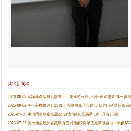
其它新聞稿
2026-08-03 富誠地產深耕九龍東 「龍蟠苑分行」今日正式開業 進
2026-08-02 差估署樓價連升13個月 帶動買家入市信心 慈雲山慈愛苑高層
2026-07-30 牛池灣嘉峰臺高層2房綠表價418萬易手 19年升值2.3倍
2026-07-23 黄大仙居屋慈安苑罕有已補地價2房單位最新以自由市場價$5