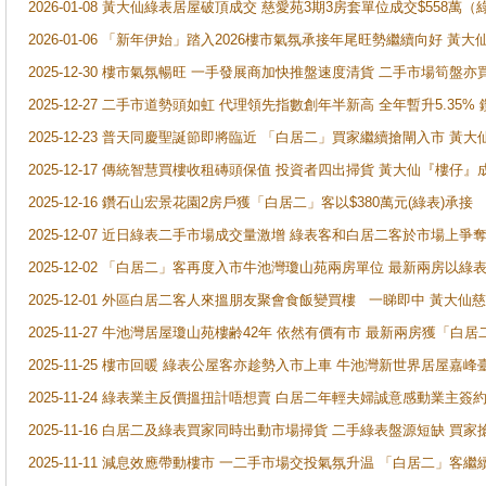
2026-01-08 黃大仙綠表居屋破頂成交 慈愛苑3期3房套單位成交$558萬（
2026-01-06 「新年伊始」踏入2026樓市氣氛承接年尾旺勢繼續向好 
2025-12-30 樓市氣氛暢旺 一手發展商加快推盤速度清貨 二手市場筍
2025-12-27 二手市道勢頭如虹 代理領先指數創年半新高 全年暫升5.35
2025-12-23 普天同慶聖誕節即將臨近 「白居二」買家繼續搶閘入市 黃
2025-12-17 傳統智慧買樓收租磚頭保值 投資者四出掃貨 黃大仙『樓仔』
2025-12-16 鑽石山宏景花園2房戶獲「白居二」客以$380萬元(綠表)承接
2025-12-07 近日綠表二手市場成交量激增 綠表客和白居二客於市場上
2025-12-02 「白居二」客再度入市牛池灣瓊山苑兩房單位 最新兩房以綠表
2025-12-01 外區白居二客人來搵朋友聚會食飯變買樓 一睇即中 黃大仙
2025-11-27 牛池灣居屋瓊山苑樓齢42年 依然有價有市 最新兩房獲「白居
2025-11-25 樓市回暖 綠表公屋客亦趁勢入市上車 牛池灣新世界居屋嘉
2025-11-24 綠表業主反價搵扭計唔想賣 白居二年輕夫婦誠意感動業主簽約 
2025-11-16 白居二及綠表買家同時出動市場掃貨 二手綠表盤源短缺 
2025-11-11 減息效應帶動樓市 一二手市場交投氣氛升温 「白居二」