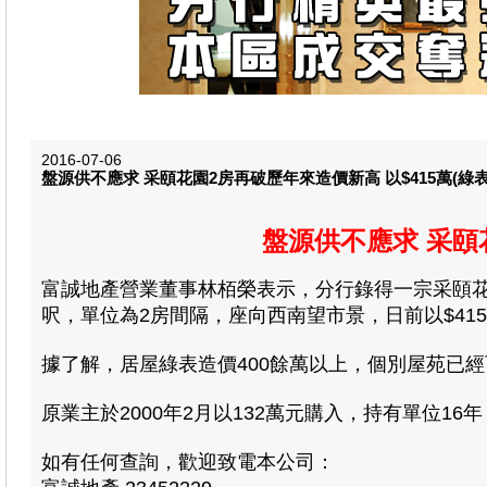
2016-07-06
盤源供不應求 采頤花園2房再破歷年來造價新高 以$415萬(綠表
盤源供不應求 采頤花
富誠地產營業董事林栢榮表示
，分行錄得一宗采頤花
呎，單位為2房間隔，座向西南望市景，日前以$415萬
據了解，居屋綠表造價400餘萬以上，個別屋苑已
原業主於2000年2月以132萬元購入，持有單位16
如有任何查詢，歡迎致電本公司：