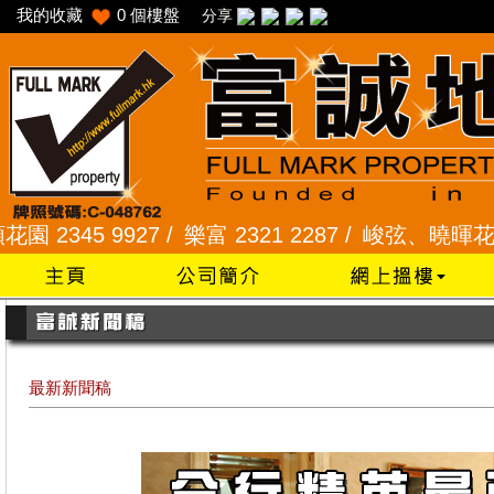
我的收藏
0
個樓盤
分享
5 9927 /
樂富 2321 2287 /
峻弦、曉暉花園 2345 1
最新新聞稿