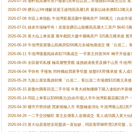
2026-07-16 瓊軒苑高層市景戶最新1房單位以居二市場價$335萬元沽出 業
2026-07-09 鑽石山3年樓齡居屋王啟翔苑高層1房 最新以綠表價$513萬元
2026-07-08 市區上車熱點 牛池灣新麗花園中層兩房戶 398萬元（自
2026-07-01 綠表市場極罕有！居屋皇鑽石山龍蟠苑高層大三房戶 $640
2026-06-26 黃大仙上車首選 萬年戲院大廈中層兩房戶 325萬元獲承接 實
2026-06-18 牛池灣居屋瓊山苑兩房$268萬元未補地價成交 獲「白居二」
2026-06-11 牛池灣瓊麗苑綠表$270萬成交 一手業主持貨36年 轉手升值逾
2026-06-05 全區最筍私樓 極高層雙景觀 遠挑維港夜景及獅子山景 牛池
2026-06-04 手快有 手慢無 同時幾組買家爭筍盤 放盤9天即獲承接 
2026-05-28 九龍公屋皇鳳德邨獲「白居二」客以居二市場價$320萬元承接
2026-05-15 新盤向隅客回流二手市場 年青夫婦無樓睇下購入連租約半新
2026-05-14 同區上車客以$388萬元(自由市場)入市牛池灣新麗花園2房戶
2026-04-30 樓市升勢持續 買家積極入市 荀盤極速消化 牛池灣瓊山苑2
2026-04-28 一二手交頭暢旺 業主反價客人追價成交 客人成功購入黃大仙
2026-04-23 黃大仙居屋慈安苑盤源一直短缺，同區客即睇即買2房筍盤，