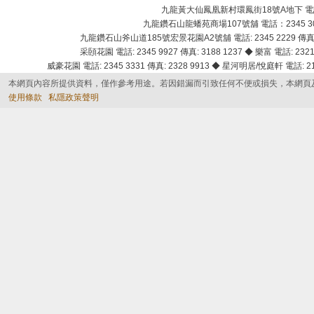
九龍黃大仙鳳凰新村環鳳街18號A地下 電話：232
九龍鑽石山龍蟠苑商場107號舖 電話：2345 303
九龍鑽石山斧山道185號宏景花園A2號舖 電話: 2345 2229 傳真: 
采頣花園 電話: 2345 9927 傳真: 3188 1237 ◆ 樂富 電話: 2321 
威豪花園 電話: 2345 3331 傳真: 2328 9913 ◆ 星河明居/悅庭軒 電話: 2116
本網頁內容所提供資料，僅作參考用途。若因錯漏而引致任何不便或損失，本網頁
使用條款
私隱政策聲明