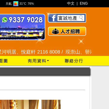
中文
|
ENG
天氣:
31°C
76%
軒 2116 8008 /
現崇山、譽港灣 2345 9926 /
藍