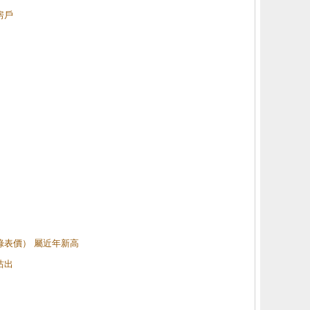
房戶
（綠表價） 屬近年新高
沽出