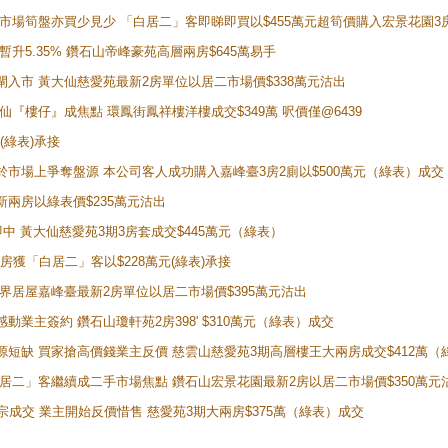
 二手市場筍盤亦買少見少 「白居二」客即睇即買以$455萬元超筍價購入宏景花園3
年暫升5.35% 鑽石山帝峰豪苑高層兩房$645萬易手
續搶閘入市 黃大仙慈愛苑最新2房單位以居二市場價$338萬元沽出
黃大仙『樓仔』成焦點 環鳳街鳳祥樓洋樓成交$349萬 呎價僅@6439
(綠表)承接
二客於市場上爭奪盤源 本公司客人成功購入嘉峰臺3房2廁以$500萬元（綠表）成交
最新兩房以綠表價$235萬元沽出
即中 黃大仙慈愛苑3期3房套成交$445萬元（綠表）
新兩房獲「白居二」客以$228萬元(綠表)承接
灣新世界居屋嘉峰臺最新2房單位以居二市場價$395萬元沽出
感動業主簽約 鑽石山瓊軒苑2房398' $310萬元（綠表）成交
表盤源短缺 買家搶高價錢業主反價 慈雲山慈愛苑3期高層樓王大兩房成交$412萬
 「白居二」客繼續成二手市場焦點 鑽石山宏景花園最新2房以居二市場價$350萬元
10宗成交 業主開始反價惜售 慈愛苑3期大兩房$375萬（綠表）成交