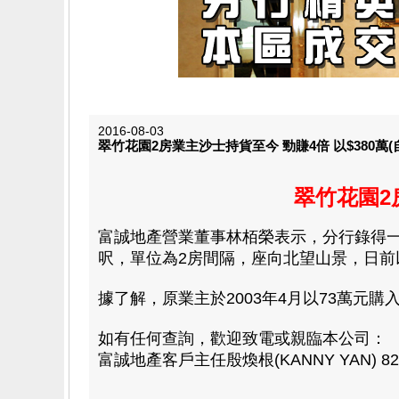
2016-08-03
翠竹花園2房業主沙士持貨至今 勁賺4倍 以$380萬
翠竹花園2
富誠地產營業董事林栢榮表示
，分行錄得一
呎，單位為2房間隔，座向北望山景，日前以$
據了解，原業主於2003年4月以73萬元購
如有任何查詢，歡迎致電或親臨本公司：
富誠地產客戶主任殷煥根(KANNY YAN) 820