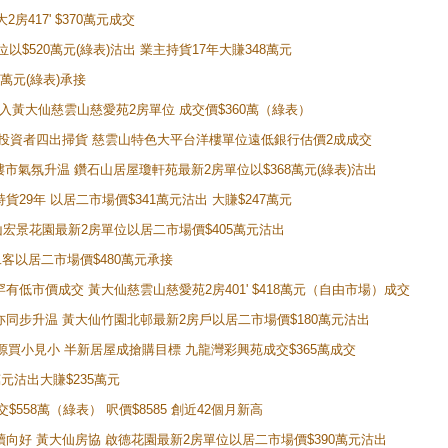
房417' $370萬元成交
位以$520萬元(綠表)沽出 業主持貨17年大賺348萬元
0萬元(綠表)承接
功購入黃大仙慈雲山慈愛苑2房單位 成交價$360萬（綠表）
年半高位 投資者四出掃貨 慈雲山特色大平台洋樓單位遠低銀行估價2成成交
動整體樓市氣氛升温 鑽石山居屋瓊軒苑最新2房單位以$368萬元(綠表)沽出
持貨29年 以居二市場價$341萬元沽出 大賺$247萬元
鑽石山宏景花園最新2房單位以居二市場價$405萬元沽出
居二客以居二市場價$480萬元承接
場罕有低市價成交 黃大仙慈雲山慈愛苑2房401' $418萬元（自由市場）成交
氣氛亦同步升温 黃大仙竹園北邨最新2房戶以居二市場價$180萬元沽出
手盤源買小見小 半新居屋成搶購目標 九龍灣彩興苑成交$365萬成交
萬元沽出大賺$235萬元
交$558萬（綠表） 呎價$8585 創近42個月新高
勢繼續向好 黃大仙房協 啟德花園最新2房單位以居二市場價$390萬元沽出