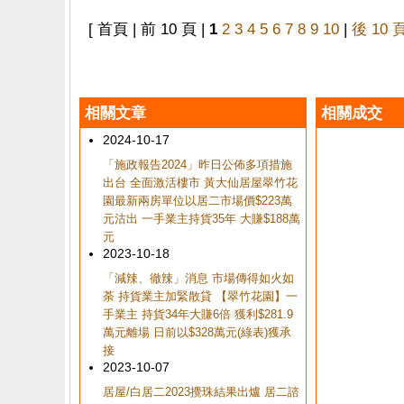
[ 首頁 | 前 10 頁 |
1
2
3
4
5
6
7
8
9
10
|
後 10 
相關文章
相關成交
2024-10-17
「施政報告2024」昨日公佈多項措施
出台 全面激活樓市 黃大仙居屋翠竹花
園最新兩房單位以居二市場價$223萬
元沽出 一手業主持貨35年 大賺$188萬
元
2023-10-18
「減辣、徹辣」消息 市場傳得如火如
荼 持貨業主加緊散貸 【翠竹花園】一
手業主 持貨34年大賺6倍 獲利$281.9
萬元離場 日前以$328萬元(綠表)獲承
接
2023-10-07
居屋/白居二2023攪珠結果出爐 居二諮