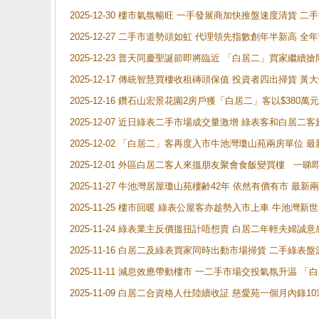
2025-12-30 樓市氣氛暢旺 一手發展商加快推盤速度清貨
2025-12-27 二手市道勢頭如虹 代理領先指數創年半新高 全
2025-12-23 普天同慶聖誕節即將臨近 「白居二」買家繼
2025-12-17 傳統智慧買樓收租磚頭保值 投資者四出掃貨 
2025-12-16 鑽石山宏景花園2房戶獲「白居二」客以$380萬元
2025-12-07 近日綠表二手市場成交量激增 綠表客和白居
2025-12-02 「白居二」客再度入市牛池灣瓊山苑兩房單位 
2025-12-01 外區白居二客人來搵朋友聚會食飯變買樓 一睇
2025-11-27 牛池灣居屋瓊山苑樓齢42年 依然有價有市 最
2025-11-25 樓市回暖 綠表公屋客亦趁勢入市上車 牛池
2025-11-24 綠表業主反價搵扭計唔想賣 白居二年輕夫婦誠意
2025-11-16 白居二及綠表買家同時出動市場掃貨 二手綠
2025-11-11 減息效應帶動樓市 一二手市場交投氣氛升温
2025-11-09 白居二合資格人仕陸續收証 慈愛苑一個月內錄