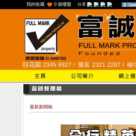
我的收藏
0
個樓盤
分享
園 2345 9927 /
樂富 2321 2287 /
峻弦、曉暉花園 2
最新新聞稿