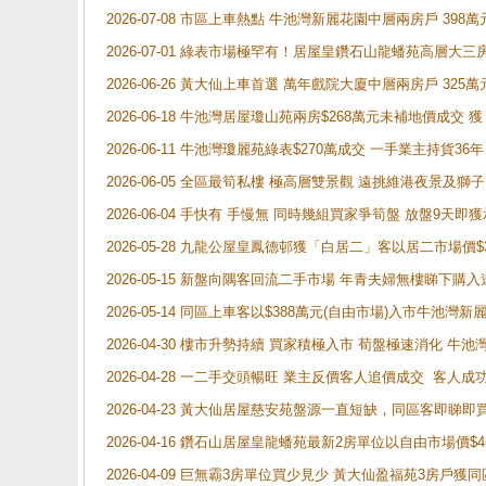
2026-07-08 市區上車熱點 牛池灣新麗花園中層兩房戶 
2026-07-01 綠表市場極罕有！居屋皇鑽石山龍蟠苑高層大三
2026-06-26 黃大仙上車首選 萬年戲院大廈中層兩房戶 325
2026-06-18 牛池灣居屋瓊山苑兩房$268萬元未補地價成交
2026-06-11 牛池灣瓊麗苑綠表$270萬成交 一手業主持貨36
2026-06-05 全區最筍私樓 極高層雙景觀 遠挑維港夜景及獅
2026-06-04 手快有 手慢無 同時幾組買家爭筍盤 放盤9
2026-05-28 九龍公屋皇鳳德邨獲「白居二」客以居二市場價$
2026-05-15 新盤向隅客回流二手市場 年青夫婦無樓睇下
2026-05-14 同區上車客以$388萬元(自由市場)入市牛池灣
2026-04-30 樓市升勢持續 買家積極入市 荀盤極速消化 
2026-04-28 一二手交頭暢旺 業主反價客人追價成交 客人
2026-04-23 黃大仙居屋慈安苑盤源一直短缺，同區客即睇
2026-04-16 鑽石山居屋皇龍蟠苑最新2房單位以自由市場價$
2026-04-09 巨無霸3房單位買少見少 黃大仙盈福苑3房戶