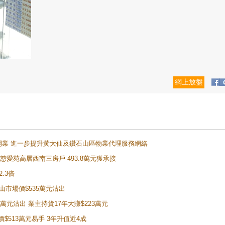
網上放盤
正式開業 進一步提升黃大仙及鑽石山區物業代理服務網絡
雲山慈愛苑高層西南三房戶 493.8萬元獲承接
2.3倍
自由市場價$535萬元沽出
5萬元沽出 業主持貨17年大賺$223萬元
價$513萬元易手 3年升值近4成