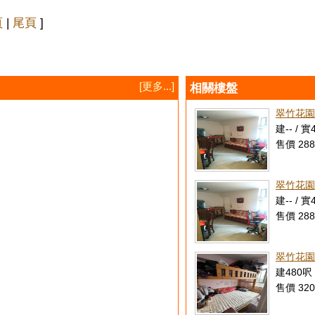
頁
|
尾頁
]
[更多...]
相關樓盤
翠竹花園
建-- / 實
售價 288
翠竹花園 
建-- / 實
售價 288
翠竹花園
建480呎 
售價 320