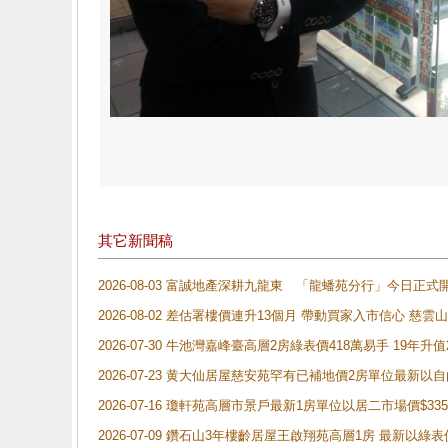
其它新聞稿
2026-08-03 富誠地產深耕九龍東 「龍蟠苑分行」今日
2026-08-02 差估署樓價連升13個月 帶動買家入市信心 慈
2026-07-30 牛池灣嘉峰臺高層2房綠表價418萬易手 19年升值
2026-07-23 黄大仙居屋慈安苑罕有已補地價2房單位最新以
2026-07-16 瓊軒苑高層市景戶最新1房單位以居二市場價$33
2026-07-09 鑽石山3年樓齡居屋王啟翔苑高層1房 最新以綠表