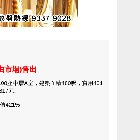
由市場)售出
8座中層A室，建築面積480呎，實用431
817元。
421% 。