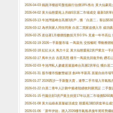
2026-04-03 鐵路洋樓超筍盤低銀行估價18%售出 黃大仙豪苑大2
2026-04-02 黃大仙慈愛苑上月錄5宗居二市場成交 最新3房單
2026-03-13 牛池灣嘉峰台高層3房戶，獲「白居二」客以$53
2026-03-12 為求與家人同住同座 白居二買家追價入市 成
2026-02-25 差估署1月樓價指數按月升0.5% 見逾一
2026-02-19 2026一手新盤市場 一馬當先 交投暢旺 帶
2026-02-18 紅紅火火 馬力十足 黃大仙慈愛苑2房戶業主一手
2026-02-17 馬年大吉 吉星高照 樓市一馬當先回復升軌 
2026-02-03 牛池灣私人參建居屋嘉峰台高層2房單位 獲白
2026-01-31 股市樓市指數雙破頂 創4年半新高 居屋自由市
2026-01-27 2026西沙一手新盤大賣，連帶二手市場入市
2026-01-22 白居二青年人計劃中籤者陸續收到購買証 二
2026-01-15 竹園北邨3房戶業主持貨17年以居二市場價$260
2026-01-08 黃大仙綠表居屋破頂成交 慈愛苑3期3房套單位成
2026-01-06 「新年伊始」踏入2026樓市氣氛承接年尾旺