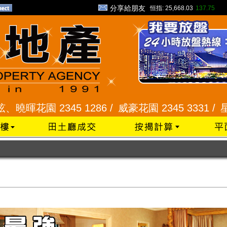
分享給朋友
恒指:
25,668.03
137.75
345 1286 /
威豪花園 2345 3331 /
星河明居、悅庭