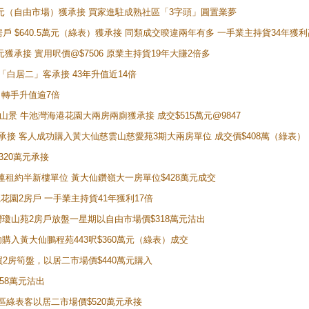
398萬元（自由市場）獲承接 買家進駐成熟社區「3字頭」圓置業夢
房戶 $640.5萬元（綠表）獲承接 同類成交暌違兩年有多 一手業主持貨34年獲利
萬元獲承接 實用呎價@$7506 原業主持貨19年大賺2倍多
 獲「白居二」客承接 43年升值近14倍
年 轉手升值逾7倍
子山景 牛池灣海港花園大兩房兩廁獲承接 成交$515萬元@9847
天即獲承接 客人成功購入黃大仙慈雲山慈愛苑3期大兩房單位 成交價$408萬（綠表）
320萬元承接
購入連租約半新樓單位 黃大仙鑽嶺大一房單位$428萬元成交
新麗花園2房戶 一手業主持貨41年獲利17倍
牛池灣瓊山苑2房戶放盤一星期以自由市場價$318萬元沽出
成功購入黃大仙鵬程苑443呎$360萬元（綠表）成交
即買2房筍盤，以居二市場價$440萬元購入
458萬元沽出
獲同區綠表客以居二市場價$520萬元承接