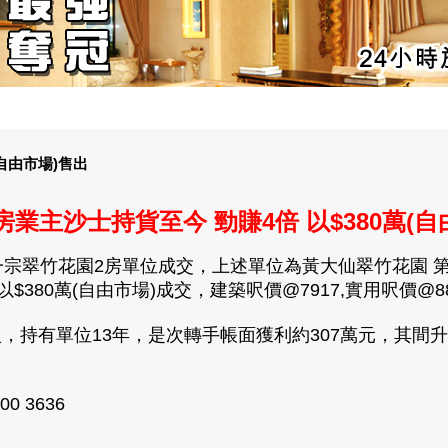
(自由市場)售出
房業主沙士持貨至今 勁賺4倍 以$380萬(自
宗翠竹花園2房單位成交，上述單位為黃大仙翠竹花園 第0
380萬(自由市場)成交，建築呎價@7917,實用呎價@8
入，持有單位13年，是次轉手帳面獲利約307萬元，其間升值
0 3636