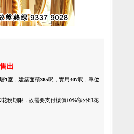
萬售出
層
1
室
，
建築面積
385
呎
，
實用
307
呎
，
單位
印花稅期限
，
故需要支付樓價
10%
額外印花