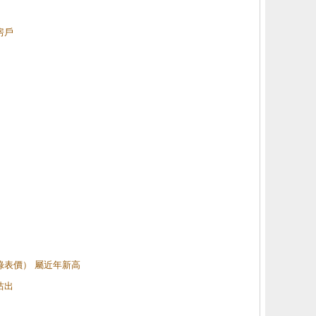
房戶
（綠表價） 屬近年新高
沽出