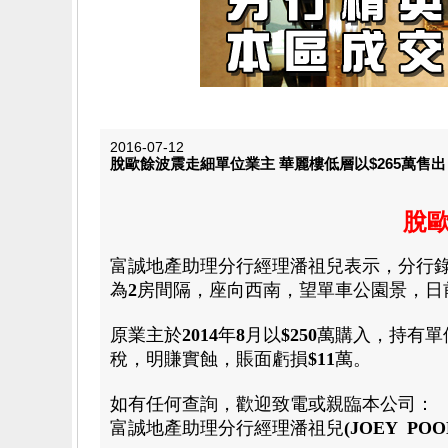
2016-07-12
脫歐餘波震走細單位業主 華麗樓低層以$265萬售出
脫歐
富誠地產助理分行
經理潘祖兒
表示
，
分行
為
2
房
間隔
，
座向西南
，
望單車公園景
，
日
原業主於
2014
年
8
月以
$250
萬購入
，
持有單
稅
，
明賺實蝕
，
賬面虧損
$11
萬
。
如有任何查詢
，
歡迎致電或親臨本公司：
富誠地產
助理分行
經理潘祖兒
(JOEY POO