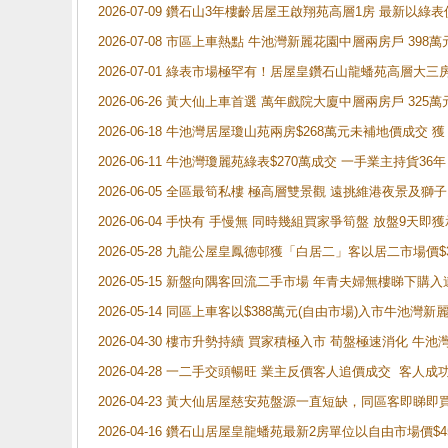
2026-07-09 鑽石山3年樓齡居屋王啟翔苑高層1房 最新以綠表
2026-07-08 市區上車熱點 牛池灣新麗花園中層兩房戶 
2026-07-01 綠表市場極罕有！居屋皇鑽石山龍蟠苑高層大三
2026-06-26 黃大仙上車首選 萬年戲院大廈中層兩房戶 325
2026-06-18 牛池灣居屋瓊山苑兩房$268萬元未補地價成交
2026-06-11 牛池灣瓊麗苑綠表$270萬成交 一手業主持貨36
2026-06-05 全區最筍私樓 極高層雙景觀 遠挑維港夜景及獅
2026-06-04 手快有 手慢無 同時幾組買家爭筍盤 放盤9
2026-05-28 九龍公屋皇鳳德邨獲「白居二」客以居二市場價$
2026-05-15 新盤向隅客回流二手市場 年青夫婦無樓睇下
2026-05-14 同區上車客以$388萬元(自由市場)入市牛池灣
2026-04-30 樓市升勢持續 買家積極入市 荀盤極速消化 
2026-04-28 一二手交頭暢旺 業主反價客人追價成交 客人
2026-04-23 黃大仙居屋慈安苑盤源一直短缺，同區客即睇
2026-04-16 鑽石山居屋皇龍蟠苑最新2房單位以自由市場價$