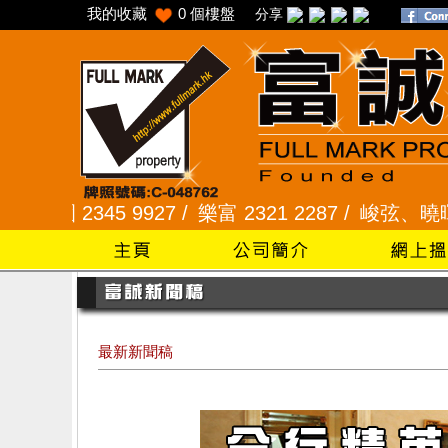
我的收藏
0
個樓盤
分享
5 9927 /
樂富 2321 2287 /
峻弦、曉暉花園 2345 
最新新聞稿