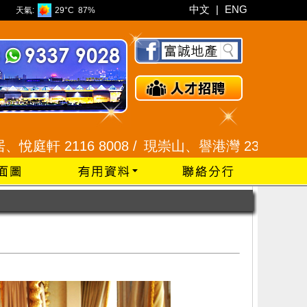
中文
|
ENG
天氣:
29°C
87%
6 8008 /
現崇山、譽港灣 2345 9926 /
藍田 252