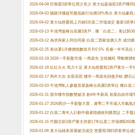
2026-04-09 巨無霸3房單位買少見少 黃大仙盈福苑3房戶
2026-04-03 鐵路洋樓超筍盤低銀行估價18%售出 黃大仙豪苑大2
2026-04-02 黃大仙慈愛苑上月錄5宗居二市場成交 最新3房單
2026-03-13 牛池灣嘉峰台高層3房戶，獲「白居二」客以$53
2026-03-12 為求與家人同住同座 白居二買家追價入市 成
2026-02-25 差估署1月樓價指數按月升0.5% 見逾一
2026-02-19 2026一手新盤市場 一馬當先 交投暢旺 帶
2026-02-18 紅紅火火 馬力十足 黃大仙慈愛苑2房戶業主一手
2026-02-17 馬年大吉 吉星高照 樓市一馬當先回復升軌 
2026-02-03 牛池灣私人參建居屋嘉峰台高層2房單位 獲白
2026-01-31 股市樓市指數雙破頂 創4年半新高 居屋自由市
2026-01-27 2026西沙一手新盤大賣，連帶二手市場入市
2026-01-22 白居二青年人計劃中籤者陸續收到購買証 二
2026-01-15 竹園北邨3房戶業主持貨17年以居二市場價$260
2026-01-08 黃大仙綠表居屋破頂成交 慈愛苑3期3房套單位成