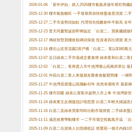
2026-01-06 「新年伊始」踏入2026樓市氣氛承接年尾旺
2025-12-30 樓市氣氛暢旺 一手發展商加快推盤速度清貨
2025-12-27 二手市道勢頭如虹 代理領先指數創年半新高 全
2025-12-23 普天同慶聖誕節即將臨近 「白居二」買家繼
2025-12-17 傳統智慧買樓收租磚頭保值 投資者四出掃貨 
2025-12-16 鑽石山宏景花園2房戶獲「白居二」客以$380萬元
2025-12-07 近日綠表二手市場成交量激增 綠表客和白居
2025-12-02 「白居二」客再度入市牛池灣瓊山苑兩房單位 
2025-12-01 外區白居二客人來搵朋友聚會食飯變買樓 一睇
2025-11-27 牛池灣居屋瓊山苑樓齢42年 依然有價有市 最
2025-11-25 樓市回暖 綠表公屋客亦趁勢入市上車 牛池
2025-11-24 綠表業主反價搵扭計唔想賣 白居二年輕夫婦誠意
2025-11-16 白居二及綠表買家同時出動市場掃貨 二手綠
2025-11-11 減息效應帶動樓市 一二手市場交投氣氛升温
2025-11-09 白居二合資格人仕陸續收証 慈愛苑一個月內錄