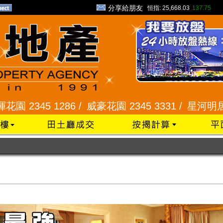
分享給朋友
恒指:
25,668.03
137.75
1286 /
威豪花園 2345 3331 /
星河明居、悅庭軒 211