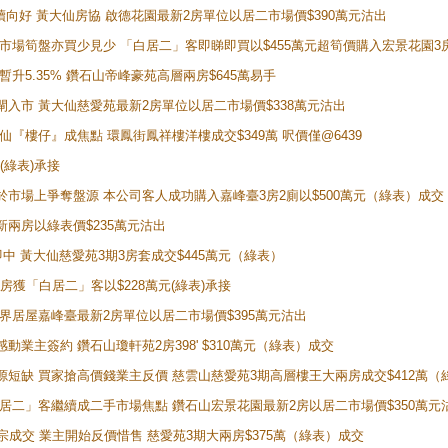
勢繼續向好 黃大仙房協 啟德花園最新2房單位以居二市場價$390萬元沽出
 二手市場筍盤亦買少見少 「白居二」客即睇即買以$455萬元超筍價購入宏景花園3
年暫升5.35% 鑽石山帝峰豪苑高層兩房$645萬易手
續搶閘入市 黃大仙慈愛苑最新2房單位以居二市場價$338萬元沽出
黃大仙『樓仔』成焦點 環鳳街鳳祥樓洋樓成交$349萬 呎價僅@6439
(綠表)承接
二客於市場上爭奪盤源 本公司客人成功購入嘉峰臺3房2廁以$500萬元（綠表）成交
最新兩房以綠表價$235萬元沽出
即中 黃大仙慈愛苑3期3房套成交$445萬元（綠表）
新兩房獲「白居二」客以$228萬元(綠表)承接
灣新世界居屋嘉峰臺最新2房單位以居二市場價$395萬元沽出
感動業主簽約 鑽石山瓊軒苑2房398' $310萬元（綠表）成交
表盤源短缺 買家搶高價錢業主反價 慈雲山慈愛苑3期高層樓王大兩房成交$412萬
 「白居二」客繼續成二手市場焦點 鑽石山宏景花園最新2房以居二市場價$350萬元
10宗成交 業主開始反價惜售 慈愛苑3期大兩房$375萬（綠表）成交