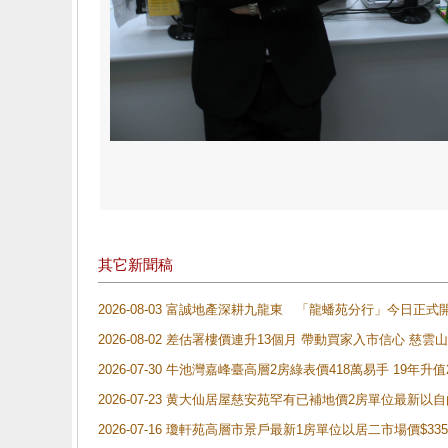
其它新聞稿
2026-08-03 富誠地產深耕九龍東 「龍蟠苑分行」今日
2026-08-02 差估署樓價連升13個月 帶動買家入市信心 慈
2026-07-30 牛池灣嘉峰臺高層2房綠表價418萬易手 19年升值
2026-07-23 黄大仙居屋慈安苑罕有已補地價2房單位最新以
2026-07-16 瓊軒苑高層市景戶最新1房單位以居二市場價$33