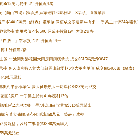
價$513萬元易手 3年升值近4成
398萬元（自由市場）獲承接 買家進駐成熟社區「3字頭」圓置業夢
房戶 $640.5萬元（綠表）獲承接 同類成交暌違兩年有多 一手業主持貨34年獲利
萬元獲承接 實用呎價@$7506 原業主持貨19年大賺2倍多
 獲「白居二」客承接 43年升值近14倍
年 轉手升值逾7倍
子山景 牛池灣海港花園大兩房兩廁獲承接 成交$515萬元@9847
天即獲承接 客人成功購入黃大仙慈雲山慈愛苑3期大兩房單位 成交價$408萬（綠表）
320萬元承接
購入連租約半新樓單位 黃大仙鑽嶺大一房單位$428萬元成交
新麗花園2房戶 一手業主持貨41年獲利17倍
牛池灣瓊山苑2房戶放盤一星期以自由市場價$318萬元沽出
成功購入黃大仙鵬程苑443呎$360萬元（綠表）成交
即買2房筍盤，以居二市場價$440萬元購入
458萬元沽出