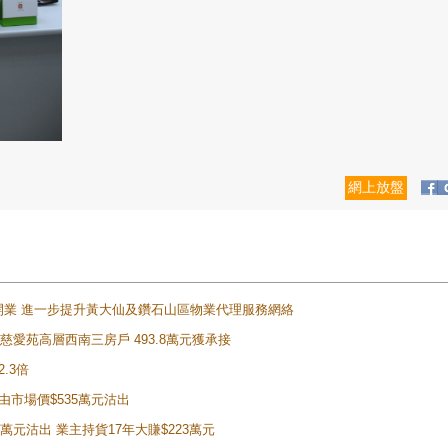
網上放盤
正式開業 進一步提升黃大仙及鑽石山區物業代理服務網絡
雲山慈愛苑高層西南三房戶 493.8萬元獲承接
2.3倍
自由市場價$535萬元沽出
5萬元沽出 業主持貨17年大賺$223萬元