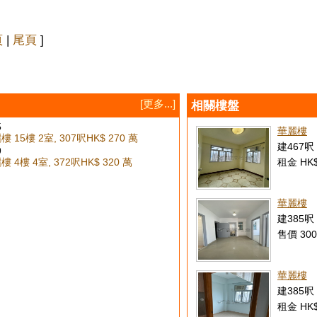
頁
|
尾頁
]
[更多...]
相關樓盤
5
華麗樓
 15樓 2室, 307呎
HK$ 270 萬
建467呎 
9
 4樓 4室, 372呎
HK$ 320 萬
租金 HK$
華麗樓
建385呎 
售價 300
華麗樓
建385呎 
租金 HK$