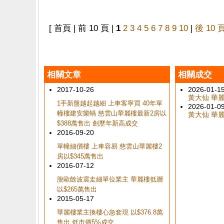
[ 首頁 | 前 10 頁 |
1
2
3
4
5
6
7
8
9
10
|
後 10 
相關文章
相關成交
2017-10-26
2026-01-1
黃大仙 華麗樓
1手新盤越起越細 上車客寧買 40年單
2026-01-0
幢樓建安樂蝸 慈雲山華麗樓最新2房以
黃大仙 華麗樓
$388萬售出 創歷年新高成交
2016-09-20
單幢細價樓 上車容易 慈雲山華麗樓2
房以$345萬售出
2016-07-12
脫歐餘波震走細單位業主 華麗樓低層
以$265萬售出
2015-05-17
華麗樓業主換樓心急套現 以$376.8萬
售出 低市價5%成交