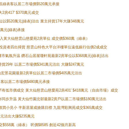
獲同區綠表客以居二市場價$520萬元承接
房417' $370萬元成交
位以$520萬元(綠表)沽出 業主持貨17年大賺348萬元
0萬元(綠表)承接
功購入黃大仙慈雲山慈愛苑2房單位 成交價$360萬（綠表）
年半高位 投資者四出掃貨 慈雲山特色大平台洋樓單位遠低銀行估價2成成交
動整體樓市氣氛升温 鑽石山居屋瓊軒苑最新2房單位以$368萬元(綠表)沽出
持貨29年 以居二市場價$341萬元沽出 大賺$247萬元
鑽石山宏景花園最新2房單位以居二市場價$405萬元沽出
居二客以居二市場價$480萬元承接
場罕有低市價成交 黃大仙慈雲山慈愛苑2房401' $418萬元（自由市場）成交
氣氛亦同步升温 黃大仙竹園北邨最新2房戶以居二市場價$180萬元沽出
手盤源買小見小 半新居屋成搶購目標 九龍灣彩興苑成交$365萬成交
萬元沽出大賺$235萬元
交$558萬（綠表） 呎價$8585 創近42個月新高