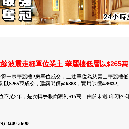
餘波震走細單位業主 華麗樓低層以$265
錄得
一宗
華麗樓
2
房單位
成交
，
上述單位為
慈雲山華麗樓低
前以
$265
萬
成交
，
建築呎價
@6888
，
實用呎價
@8632
。
位
不足
2
年
，
是次轉手
賬面獲利
$15
萬
，
由於未過3年額外
N)
8200 3600