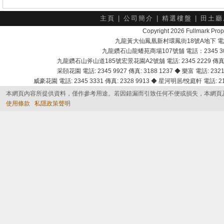
主頁
|
公司簡介
|
精選樓盤
|
田土廳
Copyright 2026 Fullmark 
九龍黃大仙鳳凰新村環鳳街18號A地下 電話：232
九龍鑽石山龍蟠苑商場107號舖 電話：2345 303
九龍鑽石山斧山道185號宏景花園A2號舖 電話: 2345 2229 傳真: 
采頣花園 電話: 2345 9927 傳真: 3188 1237 ◆ 樂富 電話: 2321 
威豪花園 電話: 2345 3331 傳真: 2328 9913 ◆ 星河明居/悅庭軒 電話: 2116
本網頁內容所提供資料，僅作參考用途。若因錯漏而引致任何不便或損失，本網頁
使用條款
私隱政策聲明