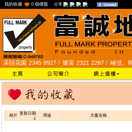
我的收藏
0
個樓盤
分享
頣花園 2345 9927 /
樂富 2321 2287 /
峻弦、曉暉花園
更新日期
相片
用途
大廈名稱