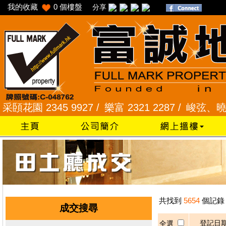
我的收藏
0
個樓盤
分享
花園 2345 9927 /
樂富 2321 2287 /
峻弦、曉暉花園 
共找到
5654
個記錄
成交搜尋
登記日
全選