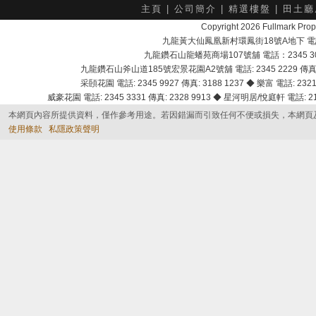
主頁
|
公司簡介
|
精選樓盤
|
田土廳
Copyright 2026 Fullmark 
九龍黃大仙鳳凰新村環鳳街18號A地下 電話：232
九龍鑽石山龍蟠苑商場107號舖 電話：2345 303
九龍鑽石山斧山道185號宏景花園A2號舖 電話: 2345 2229 傳真: 
采頣花園 電話: 2345 9927 傳真: 3188 1237 ◆ 樂富 電話: 2321 
威豪花園 電話: 2345 3331 傳真: 2328 9913 ◆ 星河明居/悅庭軒 電話: 2116
本網頁內容所提供資料，僅作參考用途。若因錯漏而引致任何不便或損失，本網頁
使用條款
私隱政策聲明