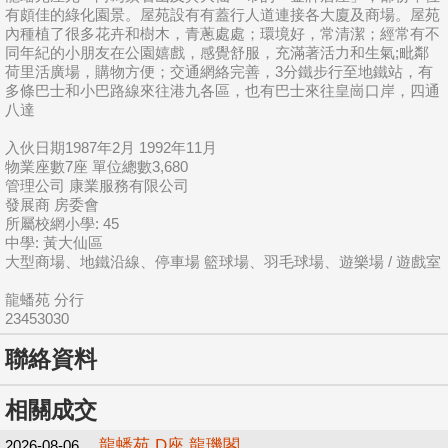
有頗佳的綠化園景。屋苑設有有蓋行人道連接各大廈及商場。屋苑
內種植了很多花卉和樹木，青蔥處處；環境好，常清潔；經常有不
同年紀的小朋友在公園嬉戲，感覺舒服，充滿著活力和生氣;毗鄰
荷里活廣場，購物方便；交通網絡完善，3分鐵步行至地鐵站，有
多條巴士和小巴路線來往港九各區，也有巴士來往皇崗口岸，四通
八達
入伙日期1987年2月 1992年11月
物業座數7座 單位總數3,680
管理公司 康業服務有限公司
發展商 房委會
所屬校網小學: 45
中學: 黃大仙區
大型商場、地鐵沿線、停車場 籃球場、羽毛球場、遊樂場 / 遊戲室
龍蟠苑 分行
23453030
聯絡資料
相關成交
龍蟠苑 D座 龍璣閣
2026-08-06