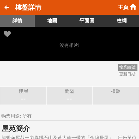
樓盤詳情
主頁
詳情
地圖
平面圖
校網
沒有相片!
物業編號:
更新日期:
樓層
間隔
樓齡
--
--
物業用途: 所有
屋苑簡介
龍蟠苑屋苑一向為鑽石山及黃大仙一帶的「金牌居屋」，部份單位