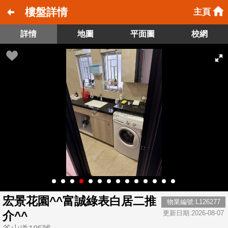
樓盤詳情
主頁
詳情
地圖
平面圖
校網
宏景花園^^富誠綠表白居二推
物業編號:L126277
介^^
更新日期:2026-08-07