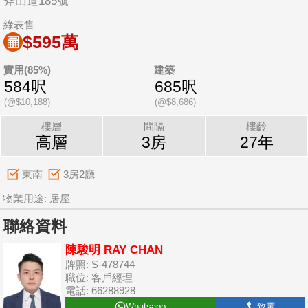
斧山道185號
綠表售
$595萬
實用(85%)
建築
584呎
685呎
(@$10,188)
(@$8,686)
樓層
間隔
樓齡
高層
3房
27年
東南
3房2廳
物業用途: 居屋
聯絡資料
陳駿明 RAY CHAN
牌照: S-478744
職位: 客戶經理
電話: 66288928
Whatsapp
致電