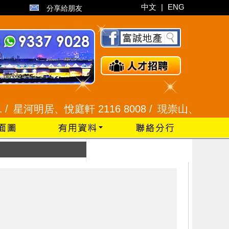
中文
|
ENG
分享給朋友
星河明居、悅庭軒 2116 8008 /
現崇山、譽港灣 2345