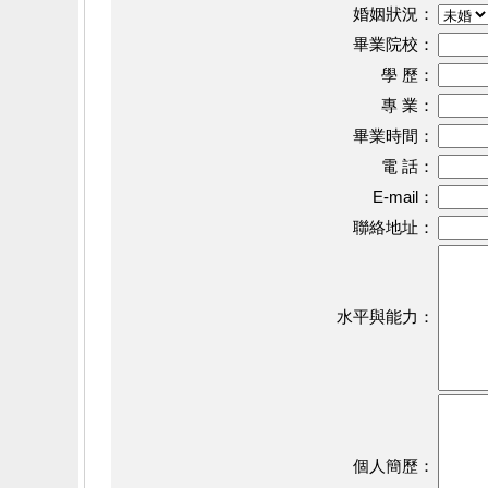
婚姻狀況：
畢業院校：
學 歷：
專 業：
畢業時間：
電 話：
E-mail：
聯絡地址：
水平與能力：
個人簡歷：