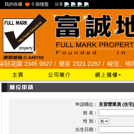
我的收藏
0
個樓盤
分享
園 2345 9927 /
樂富 2321 2287 /
峻弦、曉暉花園 2
申請職位：
見習營業員 (住宅
姓 名：
性 別：
出生日期：