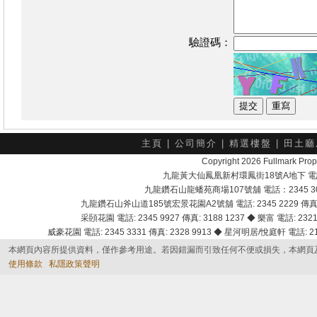
驗證碼：
主頁
|
公司簡介
|
精選樓盤
|
田土廳
Copyright 2026 Fullmark 
九龍黃大仙鳳凰新村環鳳街18號A地下 電話：232
九龍鑽石山龍蟠苑商場107號舖 電話：2345 303
九龍鑽石山斧山道185號宏景花園A2號舖 電話: 2345 2229 傳真: 
采頣花園 電話: 2345 9927 傳真: 3188 1237 ◆ 樂富 電話: 2321 
威豪花園 電話: 2345 3331 傳真: 2328 9913 ◆ 星河明居/悅庭軒 電話: 2116
本網頁內容所提供資料，僅作參考用途。若因錯漏而引致任何不便或損失，本網頁
使用條款
私隱政策聲明