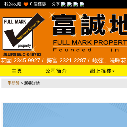
我的收藏
0
個樓盤
分享
345 9927 /
樂富 2321 2287 /
峻弦、曉暉花園 234
一手新盤
> 新盤詳情