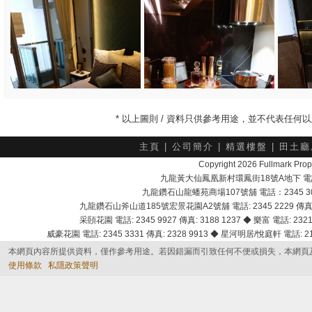
* 以上圖則 / 資料只供參考用途，並不代表任
主頁
|
公司簡介
|
精選樓盤
|
田土廳
Copyright 2026 Fullmark 
九龍黃大仙鳳凰新村環鳳街18號A地下 電話：232
九龍鑽石山龍蟠苑商場107號舖 電話：2345 303
九龍鑽石山斧山道185號宏景花園A2號舖 電話: 2345 2229 傳真: 
采頣花園 電話: 2345 9927 傳真: 3188 1237 ◆ 樂富 電話: 2321 
威豪花園 電話: 2345 3331 傳真: 2328 9913 ◆ 星河明居/悅庭軒 電話: 2116
本網頁內容所提供資料，僅作參考用途。若因錯漏而引致任何不便或損失，本網頁
使用條款
私隱政策聲明