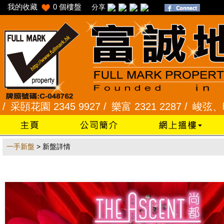
我的收藏
0
個樓盤
分享
園 2345 9927 /
樂富 2321 2287 /
峻弦、曉暉花園 2
一手新盤
> 新盤詳情