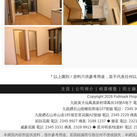
* 以上圖則 / 資料只供參考用途，並不代表任
主頁
|
公司簡介
|
精選樓盤
|
田土廳
Copyright 2026 Fullmark 
九龍黃大仙鳳凰新村環鳳街18號A地下 電話：232
九龍鑽石山龍蟠苑商場107號舖 電話：2345 303
九龍鑽石山斧山道185號宏景花園A2號舖 電話: 2345 2229 傳真: 
采頣花園 電話: 2345 9927 傳真: 3188 1237 ◆ 樂富 電話: 2321 
威豪花園 電話: 2345 3331 傳真: 2328 9913 ◆ 星河明居/悅庭軒 電話: 2116
本網頁內容所提供資料，僅作參考用途。若因錯漏而引致任何不便或損失，本網頁