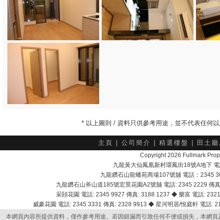
* 以上圖則 / 資料只供參考用途，並不代表任
主頁
|
公司簡介
|
精選樓盤
|
田土廳
Copyright 2026 Fullmark 
九龍黃大仙鳳凰新村環鳳街18號A地下 電話：232
九龍鑽石山龍蟠苑商場107號舖 電話：2345 303
九龍鑽石山斧山道185號宏景花園A2號舖 電話: 2345 2229 傳真: 
采頣花園 電話: 2345 9927 傳真: 3188 1237 ◆ 樂富 電話: 2321 
威豪花園 電話: 2345 3331 傳真: 2328 9913 ◆ 星河明居/悅庭軒 電話: 2116
本網頁內容所提供資料，僅作參考用途。若因錯漏而引致任何不便或損失，本網頁