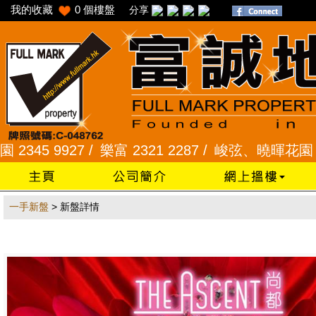
我的收藏
0
個樓盤
分享
 9927 /
樂富 2321 2287 /
峻弦、曉暉花園 2345 1
一手新盤
> 新盤詳情