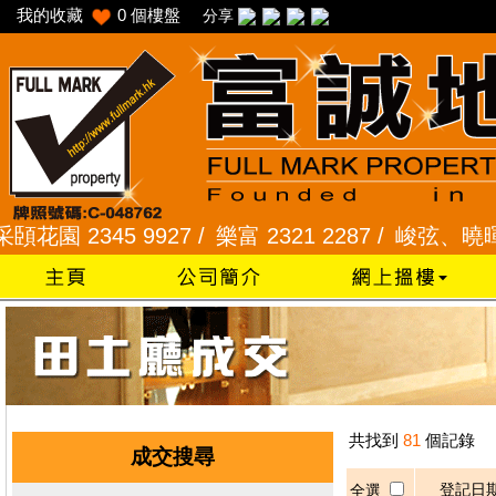
我的收藏
0
個樓盤
分享
園 2345 9927 /
樂富 2321 2287 /
峻弦、曉暉花園 2
共找到
81
個記錄
成交搜尋
登記日
全選