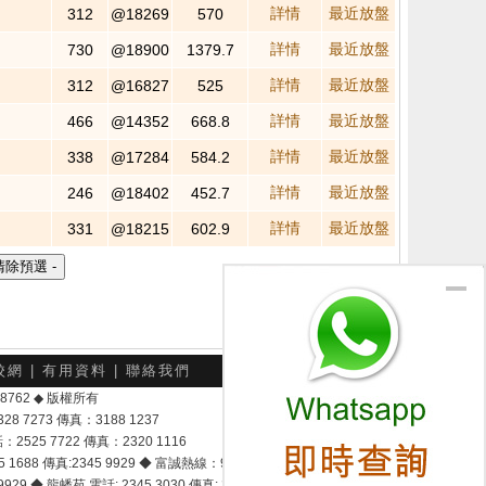
詳情
最近放盤
312
@18269
570
詳情
最近放盤
730
@18900
1379.7
詳情
最近放盤
312
@16827
525
詳情
最近放盤
466
@14352
668.8
詳情
最近放盤
338
@17284
584.2
詳情
最近放盤
246
@18402
452.7
詳情
最近放盤
331
@18215
602.9
1
2
3
校網
|
有用資料
|
聯絡我們
-048762 ◆ 版權所有
7273 傳真：3188 1237
25 7722 傳真：2320 1116
8 傳真:2345 9929 ◆ 富誠熱線：9337 9028
929 ◆ 龍蟠苑 電話: 2345 3030 傳真: 2345 3737