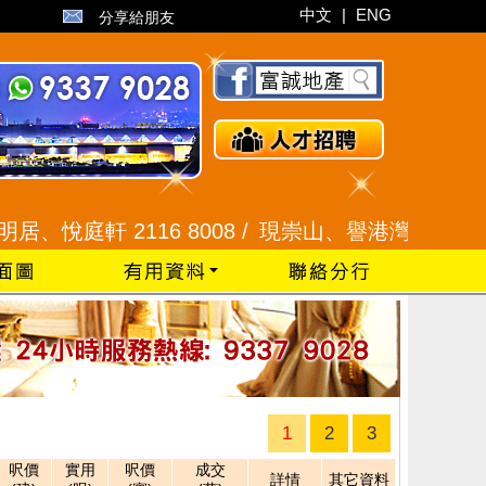
中文
|
ENG
分享給朋友
悅庭軒 2116 8008 /
現崇山、譽港灣 2345 9926
1
2
3
呎價
實用
呎價
成交
詳情
其它資料