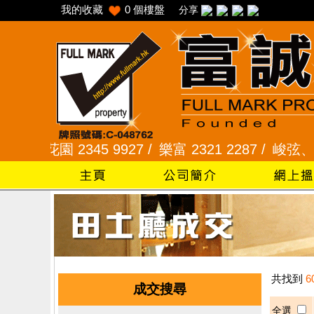
我的收藏
0
個樓盤
分享
采頣花園 2345 9927 /
樂富 2321 2287 /
峻弦、曉暉花
共找到
6
成交搜尋
全選