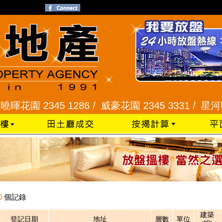
園 2345 1286 /
威豪花園 2345 3331 /
星河明居、
0
個記錄
建築
登記日期
地址
層數
單位