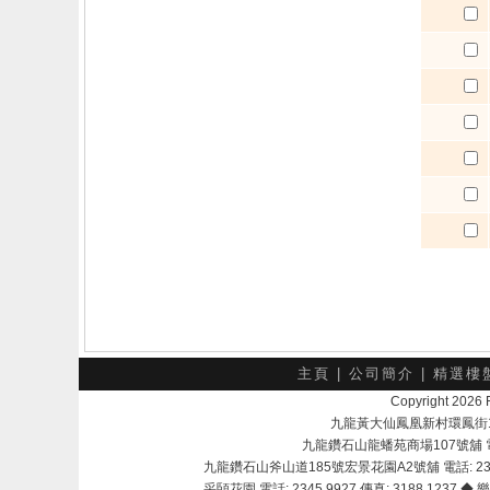
主頁
|
公司簡介
|
精選樓
Copyright 202
九龍黃大仙鳳凰新村環鳳街18號A
九龍鑽石山龍蟠苑商場107號舖 電話：
九龍鑽石山斧山道185號宏景花園A2號舖 電話: 2345 
采頣花園 電話: 2345 9927 傳真: 3188 1237 ◆ 樂