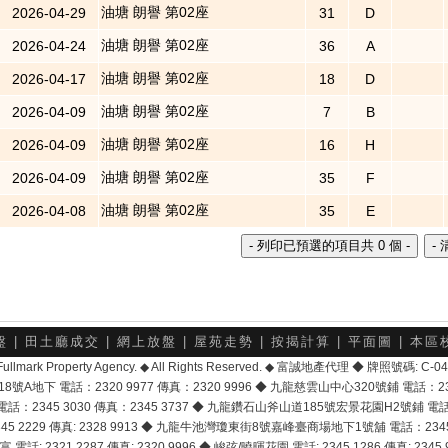
油塘 朗譽 第02座
2026-04-29
31
D
油塘 朗譽 第02座
2026-04-24
36
A
油塘 朗譽 第02座
2026-04-17
18
D
油塘 朗譽 第02座
2026-04-09
7
B
油塘 朗譽 第02座
2026-04-09
16
H
油塘 朗譽 第02座
2026-04-09
35
F
油塘 朗譽 第02座
2026-04-08
35
E
盤
|
田土廳成交
|
網上放盤
|
屋苑走勢
|
按揭計算
|
平面圖
|
本區
6 Fullmark Property Agency. ◆ All Rights Reserved. ◆ 富誠地產代理 ◆ 牌照號碼: C
地下 電話：2320 9977 傳真：2320 9996 ◆ 九龍慈雲山中心320號鋪 電話：2328 
2345 3030 傳真：2345 3737 ◆ 九龍鑽石山斧山道185號宏景花園H2號鋪 電話：25
2229 傳真: 2328 9913 ◆ 九龍牛池灣瓊東街8號嘉峰臺商場地下1號舖 電話：2345 168
富 電話: 2321 2287 傳真: 2320 9996 ◆ 峻弦/曉暉花園 電話: 2345 1286 傳真: 2345 9